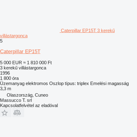
Caterpillar EP15T 3 kerekű
villástargonca
5
Caterpillar EP15T
5 000 EUR
≈ 1 810 000 Ft
3 kerekű villástargonca
1996
1 800 óra
Üzemanyag
elektromos
Oszlop típus:
triplex
Emelési magasság
3,3 m
Olaszország, Cuneo
Massucco T. srl
Kapcsolatfelvétel az eladóval