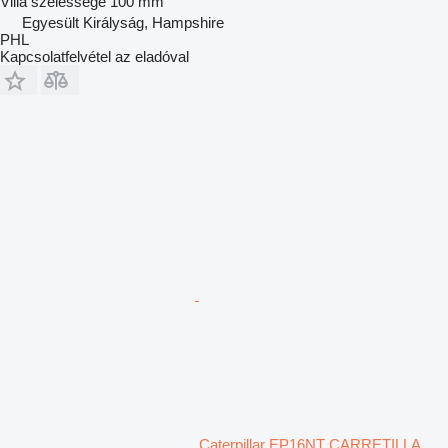
Villa szélessége
100 mm
Egyesült Királyság, Hampshire
PHL
Kapcsolatfelvétel az eladóval
Caterpillar EP16NT CARRETILLA