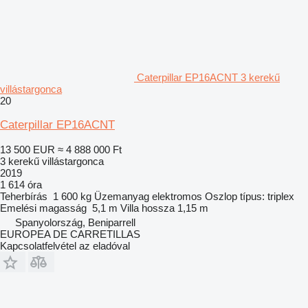
Caterpillar EP16ACNT 3 kerekű
villástargonca
20
Caterpillar EP16ACNT
13 500 EUR
≈ 4 888 000 Ft
3 kerekű villástargonca
2019
1 614 óra
Teherbírás
1 600 kg
Üzemanyag
elektromos
Oszlop típus:
triplex
Emelési magasság
5,1 m
Villa hossza
1,15 m
Spanyolország, Beniparrell
EUROPEA DE CARRETILLAS
Kapcsolatfelvétel az eladóval