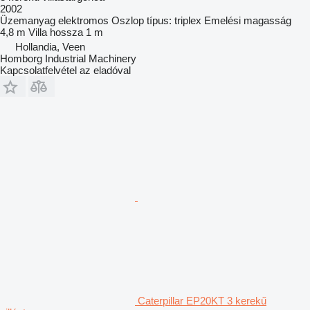
2002
Üzemanyag
elektromos
Oszlop típus:
triplex
Emelési magasság
4,8 m
Villa hossza
1 m
Hollandia, Veen
Homborg Industrial Machinery
Kapcsolatfelvétel az eladóval
Caterpillar EP20KT 3 kerekű