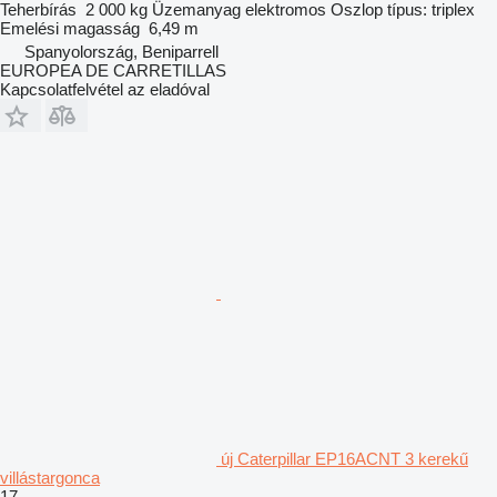
Teherbírás
2 000 kg
Üzemanyag
elektromos
Oszlop típus:
triplex
Emelési magasság
6,49 m
Spanyolország, Beniparrell
EUROPEA DE CARRETILLAS
Kapcsolatfelvétel az eladóval
új Caterpillar EP16ACNT 3 kerekű
villástargonca
17