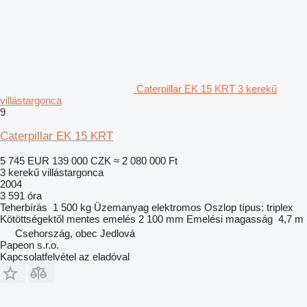
Caterpillar EK 15 KRT 3 kerekű
villástargonca
9
Caterpillar EK 15 KRT
5 745 EUR
139 000 CZK
≈ 2 080 000 Ft
3 kerekű villástargonca
2004
3 591 óra
Teherbírás
1 500 kg
Üzemanyag
elektromos
Oszlop típus:
triplex
Kötöttségektől mentes emelés
2 100 mm
Emelési magasság
4,7 m
Csehország, obec Jedlová
Papeon s.r.o.
Kapcsolatfelvétel az eladóval