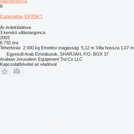
villástargonca
8
Caterpillar EP20KT
Ár érdeklődésre
3 kerekű villástargonca
2003
8 732 óra
Teherbírás
2 000 kg
Emelési magasság
5,12 m
Villa hossza
1,07 m
Egyesült Arab Emirátusok, SHARJAH, P.O. BOX 37
Arabian Jerusalem Equipment Trd Co LLC
Kapcsolatfelvétel az eladóval