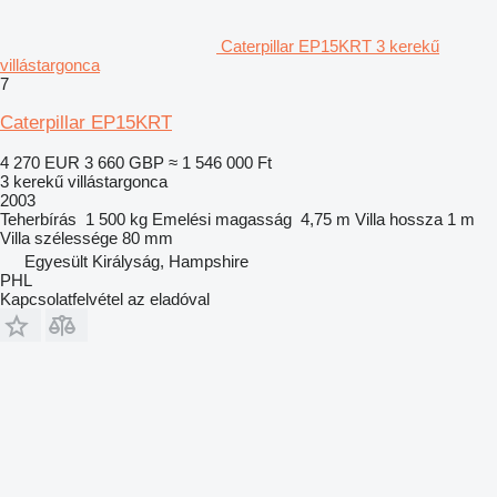
Caterpillar EP15KRT 3 kerekű
villástargonca
7
Caterpillar EP15KRT
4 270 EUR
3 660 GBP
≈ 1 546 000 Ft
3 kerekű villástargonca
2003
Teherbírás
1 500 kg
Emelési magasság
4,75 m
Villa hossza
1 m
Villa szélessége
80 mm
Egyesült Királyság, Hampshire
PHL
Kapcsolatfelvétel az eladóval