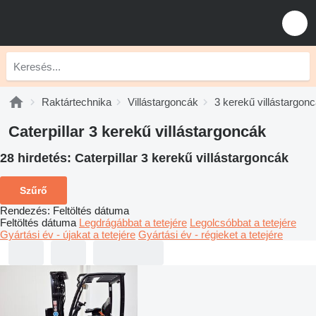
Raktártechnika
Villástargoncák
3 kerekű villástargon
Caterpillar 3 kerekű villástargoncák
28 hirdetés:
Caterpillar 3 kerekű villástargoncák
Szűrő
Rendezés
:
Feltöltés dátuma
Feltöltés dátuma
Legdrágábbat a tetejére
Legolcsóbbat a tetejére
Gyártási év - újakat a tetejére
Gyártási év - régieket a tetejére