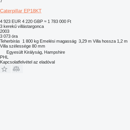
7
Caterpillar EP18KT
4 923 EUR
4 220 GBP
≈ 1 783 000 Ft
3 kerekű villástargonca
2003
3 073 óra
Teherbírás
1 800 kg
Emelési magasság
3,29 m
Villa hossza
1,2 m
Villa szélessége
80 mm
Egyesült Királyság, Hampshire
PHL
Kapcsolatfelvétel az eladóval