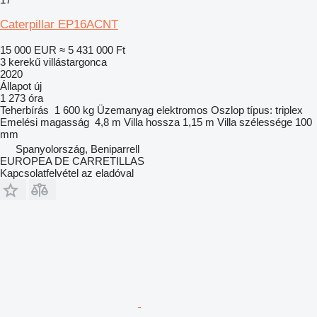
Caterpillar EP16ACNT
15 000 EUR
≈ 5 431 000 Ft
3 kerekű villástargonca
2020
Állapot
új
1 273 óra
Teherbírás
1 600 kg
Üzemanyag
elektromos
Oszlop típus:
triplex
Emelési magasság
4,8 m
Villa hossza
1,15 m
Villa szélessége
100
mm
Spanyolország, Beniparrell
EUROPEA DE CARRETILLAS
Kapcsolatfelvétel az eladóval