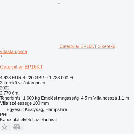
Caterpillar EP16KT 3 kerekű
villástargonca
7
Caterpillar EP16KT
4 923 EUR
4 220 GBP
≈ 1 783 000 Ft
3 kerekű villástargonca
2002
2 770 óra
Teherbírás
1 600 kg
Emelési magasság
4,5 m
Villa hossza
1,1 m
Villa szélessége
100 mm
Egyesült Királyság, Hampshire
PHL
Kapcsolatfelvétel az eladóval