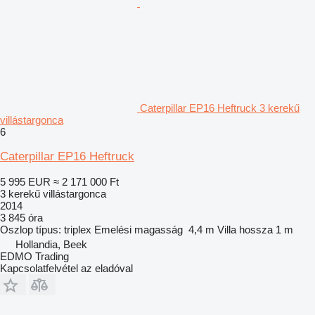
Caterpillar EP16 Heftruck 3 kerekű
villástargonca
6
Caterpillar EP16 Heftruck
5 995 EUR
≈ 2 171 000 Ft
3 kerekű villástargonca
2014
3 845 óra
Oszlop típus:
triplex
Emelési magasság
4,4 m
Villa hossza
1 m
Hollandia, Beek
EDMO Trading
Kapcsolatfelvétel az eladóval