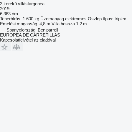
3 kerekű villástargonca
2019
6 363 óra
Teherbírás
1 600 kg
Üzemanyag
elektromos
Oszlop típus:
triplex
Emelési magasság
4,8 m
Villa hossza
1,2 m
Spanyolország, Beniparrell
EUROPEA DE CARRETILLAS
Kapcsolatfelvétel az eladóval