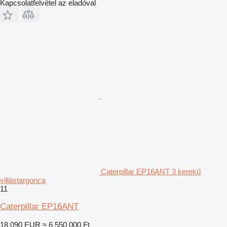
Kapcsolatfelvétel az eladóval
Caterpillar EP16ANT 3 kerekű
villástargonca
11
Caterpillar EP16ANT
18 090 EUR
≈ 6 550 000 Ft