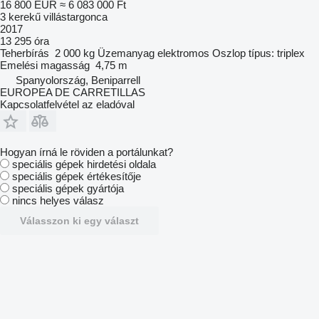
16 800 EUR
≈ 6 083 000 Ft
3 kerekű villástargonca
2017
13 295 óra
Teherbírás
2 000 kg
Üzemanyag
elektromos
Oszlop típus:
triplex
Emelési magasság
4,75 m
Spanyolország, Beniparrell
EUROPEA DE CARRETILLAS
Kapcsolatfelvétel az eladóval
Hogyan írná le röviden a portálunkat?
speciális gépek hirdetési oldala
speciális gépek értékesítője
speciális gépek gyártója
nincs helyes válasz
Válasszon ki egy választ