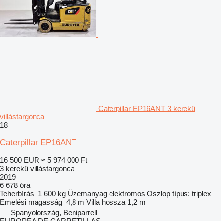
Caterpillar EP16ANT 3 kerekű
villástargonca
18
Caterpillar EP16ANT
16 500 EUR
≈ 5 974 000 Ft
3 kerekű villástargonca
2019
6 678 óra
Teherbírás
1 600 kg
Üzemanyag
elektromos
Oszlop típus:
triplex
Emelési magasság
4,8 m
Villa hossza
1,2 m
Spanyolország, Beniparrell
EUROPEA DE CARRETILLAS