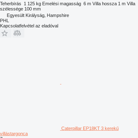
Teherbírás
1 125 kg
Emelési magasság
6 m
Villa hossza
1 m
Villa
szélessége
100 mm
Egyesült Királyság, Hampshire
PHL
Kapcsolatfelvétel az eladóval
Caterpillar EP18KT 3 kerekű
villástargonca