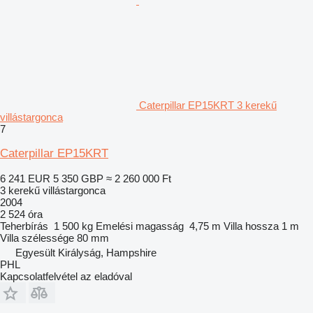
Caterpillar EP15KRT 3 kerekű
villástargonca
7
Caterpillar EP15KRT
6 241 EUR
5 350 GBP
≈ 2 260 000 Ft
3 kerekű villástargonca
2004
2 524 óra
Teherbírás
1 500 kg
Emelési magasság
4,75 m
Villa hossza
1 m
Villa szélessége
80 mm
Egyesült Királyság, Hampshire
PHL
Kapcsolatfelvétel az eladóval