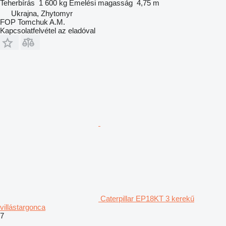
Teherbírás
1 600 kg
Emelési magasság
4,75 m
Ukrajna, Zhytomyr
FOP Tomchuk A.M.
Kapcsolatfelvétel az eladóval
Caterpillar EP18KT 3 kerekű
villástargonca
7