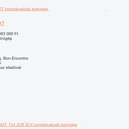
XT
983 000 Ft
trógép
g, Bon-Encontre
S
 az eladóval
T 714 JCB 3CX homlokrakodó kotrógép