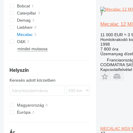
Bobcat
Caterpillar
7
Demag
245
Mecalac 12 M
Liebherr
365
PC
Mecalac
R-series
11 000 EUR
≈ 3 
Homlokrakodó ko
O&K
12
1998
mindet mutassa
714
RH
EC
12MXT
7 800 óra
Üzemanyag
dízel
Franciaorszá
CODIMATRA SA
Kapcsolatfelvétel
Helyszín
Keresés adott körzetben
Magyarország
Európa
Franciaország
Lengyelország
MECALAC MSX MX
Ár