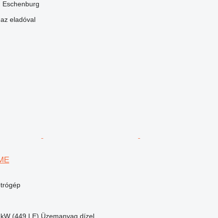
 Eschenburg
 az eladóval
SME
trógép
 kW (449 LE)
Üzemanyag
dízel