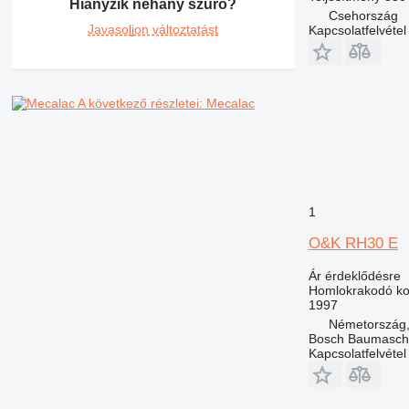
Hiányzik néhány szűrő?
Csehország
Javasoljon változtatást
Kapcsolatfelvétel
A következő részletei: Mecalac
1
O&K RH30 E
Ár érdeklődésre
Homlokrakodó ko
1997
Németország,
Bosch Baumasc
Kapcsolatfelvétel