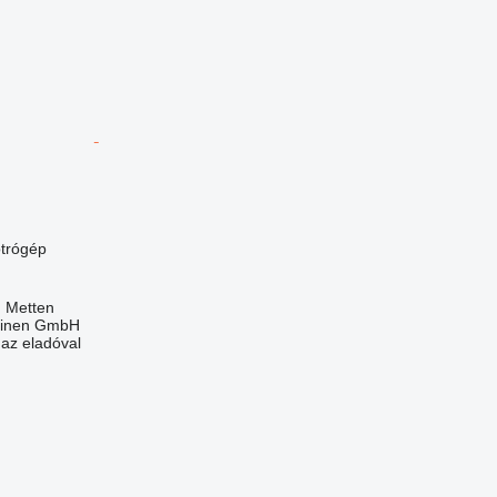
trógép
 Metten
hinen GmbH
 az eladóval