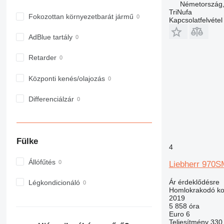
Németország,
TriNufa
Fokozottan környezetbarát jármű
Kapcsolatfelvétel
AdBlue tartály
Retarder
Központi kenés/olajozás
Differenciálzár
Fülke
4
Állófűtés
Liebherr 970
Ár érdeklődésre
Légkondicionáló
Homlokrakodó ko
2019
5 858 óra
Euro 6
Teljesítmény
330