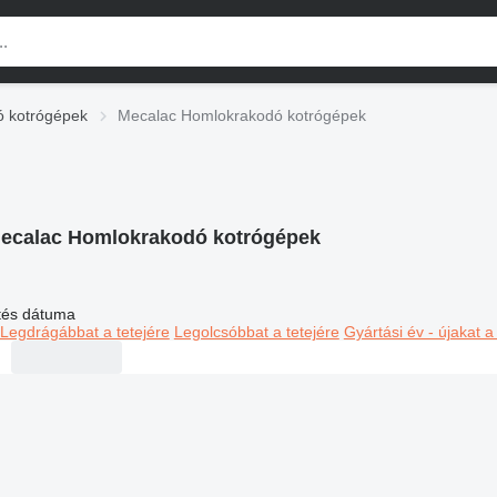
 kotrógépek
Mecalac Homlokrakodó kotrógépek
ecalac Homlokrakodó kotrógépek
ltés dátuma
Legdrágábbat a tetejére
Legolcsóbbat a tetejére
Gyártási év - újakat a