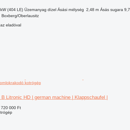
 kW (404 LE)
Üzemanyag
dízel
Ásási mélység
2,48 m
Ásás sugara
9,
 Boxberg/Oberlausitz
 az eladóval
homlokrakodó kotrógép
 B Litronic HD | german machine | Klappschaufel |
 720 000 Ft
trógép