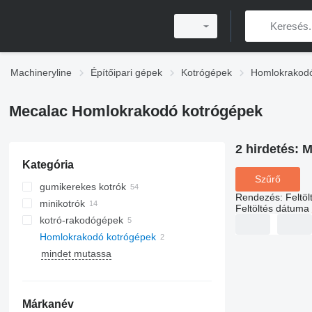
Machineryline
Építőipari gépek
Kotrógépek
Homlokrakodó
Mecalac Homlokrakodó kotrógépek
2 hirdetés:
M
Kategória
Szűrő
gumikerekes kotrók
Rendezés
:
Feltö
minikotrók
Feltöltés dátuma
kotró-rakodógépek
Homlokrakodó kotrógépek
mindet mutassa
Márkanév