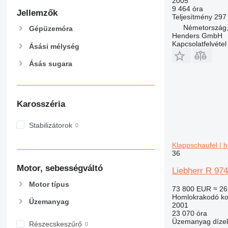
2005
9 464 óra
Jellemzők
Teljesítmény
297
Németország,
Gépüzemóra
Henders GmbH
Kapcsolatfelvétel
Ásási mélység
Ásás sugara
Karosszéria
Stabilizátorok
Klappschaufel | 
36
Motor, sebességváltó
Liebherr R 974
Motor típus
73 800 EUR
≈ 26
Homlokrakodó ko
Üzemanyag
2001
23 070 óra
Üzemanyag
dízel
Részecskeszűrő