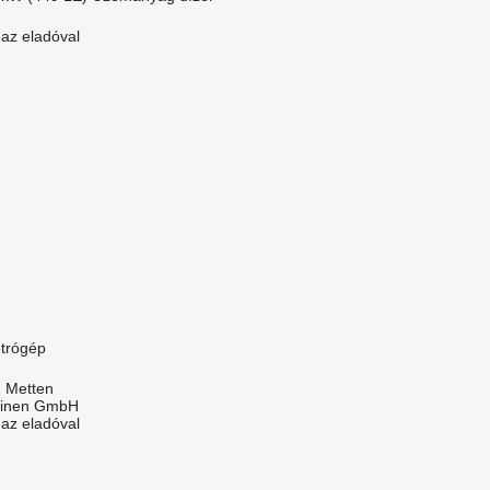
 az eladóval
trógép
 Metten
hinen GmbH
 az eladóval