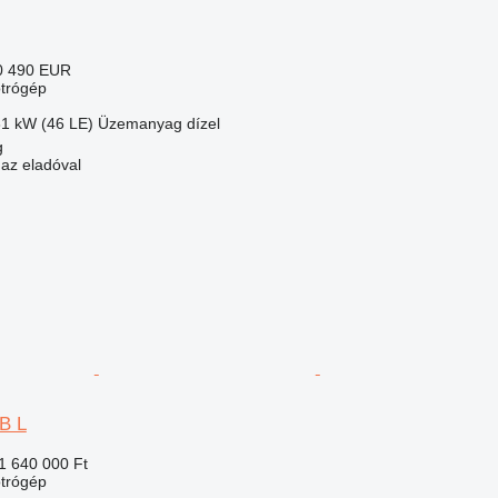
0 490 EUR
trógép
81 kW (46 LE)
Üzemanyag
dízel
g
 az eladóval
5B L
1 640 000 Ft
trógép