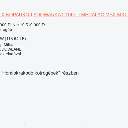
MTX KOPARKO-ŁADOWARKA 2014R. | MECALAC MSX MXT 
 000 PLN
≈ 10 510 000 Ft
trógép
kW (115.64 LE)
, Milicz
BUDOWLANE
 az eladóval
 "Homlokrakodó kotrógépek" részben