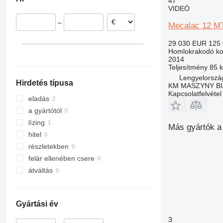
47
VIDEÓ
–
Mecalac 12 
29 030 EUR
125
Homlokrakodó ko
2014
Teljesítmény
85 
Lengyelország
Hirdetés típusa
KM MASZYNY 
Kapcsolatfelvétel
eladás
a gyártótól
lízing
Más gyártók a
hitel
részletekben
felár ellenében csere
átváltás
Gyártási év
3