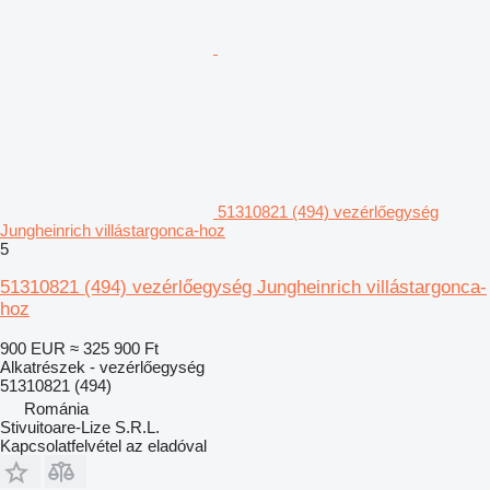
51310821 (494) vezérlőegység
Jungheinrich villástargonca-hoz
5
51310821 (494) vezérlőegység Jungheinrich villástargonca-
hoz
900 EUR
≈ 325 900 Ft
Alkatrészek - vezérlőegység
51310821 (494)
Románia
Stivuitoare-Lize S.R.L.
Kapcsolatfelvétel az eladóval