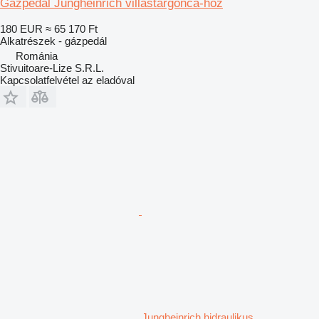
Gázpedál Jungheinrich villástargonca-hoz
180 EUR
≈ 65 170 Ft
Alkatrészek - gázpedál
Románia
Stivuitoare-Lize S.R.L.
Kapcsolatfelvétel az eladóval
Jungheinrich hidraulikus