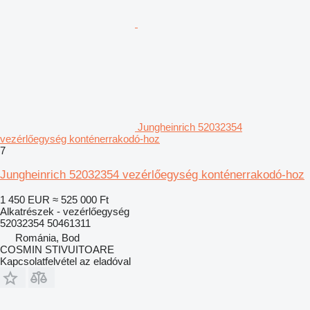
Jungheinrich 52032354
vezérlőegység konténerrakodó-hoz
7
Jungheinrich 52032354 vezérlőegység konténerrakodó-hoz
1 450 EUR
≈ 525 000 Ft
Alkatrészek - vezérlőegység
52032354 50461311
Románia, Bod
COSMIN STIVUITOARE
Kapcsolatfelvétel az eladóval