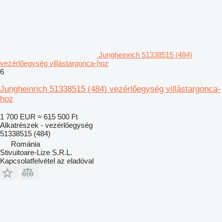
Jungheinrich 51338515 (484)
vezérlőegység villástargonca-hoz
6
Jungheinrich 51338515 (484) vezérlőegység villástargonca-
hoz
1 700 EUR
≈ 615 500 Ft
Alkatrészek - vezérlőegység
51338515 (484)
Románia
Stivuitoare-Lize S.R.L.
Kapcsolatfelvétel az eladóval