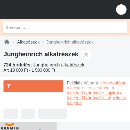
Alkatrészek
Jungheinrich alkatrészek
Jungheinrich alkatrészek
724 hirdetés:
Jungheinrich alkatrészek
Ár:
18 000 Ft - 1 500 000 Ft
Feltöltés dátuma
Legdrágábbat
a tetejére
Legolcsóbbat a
tetejére
Gyártási év - újakat a
tetejére
Gyártási év - régieket a
tetejére