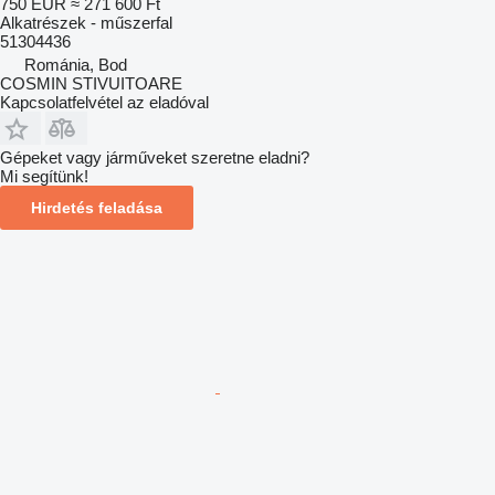
750 EUR
≈ 271 600 Ft
Alkatrészek - műszerfal
51304436
Románia, Bod
COSMIN STIVUITOARE
Kapcsolatfelvétel az eladóval
Gépeket vagy járműveket szeretne eladni?
Mi segítünk!
Hirdetés feladása