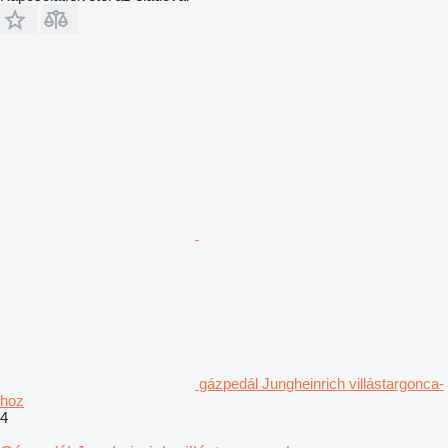
gázpedál Jungheinrich villástargonca-
hoz
4