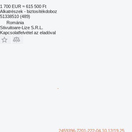
1 700 EUR
≈ 615 500 Ft
Alkatrészek - biztosítékdoboz
51338510 (489)
Románia
Stivuitoare-Lize S.R.L.
Kapcsolatfelvétel az eladóval
2459396-7201-222-04.10.12/19.25