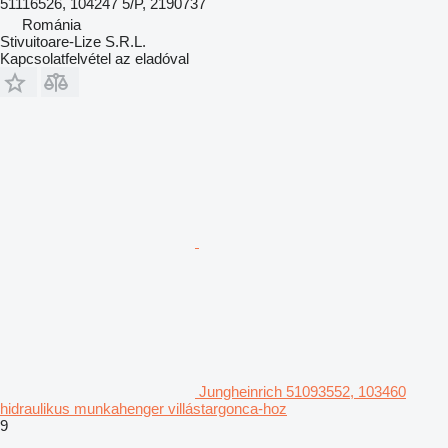
51116526, 104247 5/P, 2190737
Románia
Stivuitoare-Lize S.R.L.
Kapcsolatfelvétel az eladóval
Jungheinrich 51093552, 103460
hidraulikus munkahenger villástargonca-hoz
9