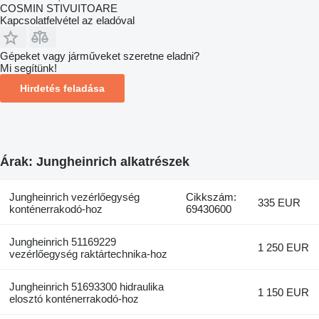
COSMIN STIVUITOARE
Kapcsolatfelvétel az eladóval
Gépeket vagy járműveket szeretne eladni?
Mi segítünk!
Hirdetés feladása
Árak: Jungheinrich alkatrészek
Jungheinrich vezérlőegység
Cikkszám:
335 EUR
konténerrakodó-hoz
69430600
Jungheinrich 51169229
1 250 EUR
vezérlőegység raktártechnika-hoz
Jungheinrich 51693300 hidraulika
1 150 EUR
elosztó konténerrakodó-hoz