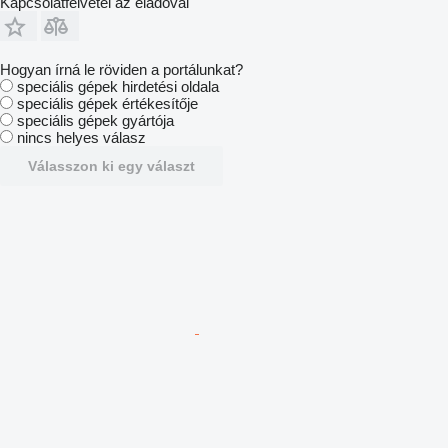
Kapcsolatfelvétel az eladóval
Hogyan írná le röviden a portálunkat?
speciális gépek hirdetési oldala
speciális gépek értékesítője
speciális gépek gyártója
nincs helyes válasz
Válasszon ki egy választ