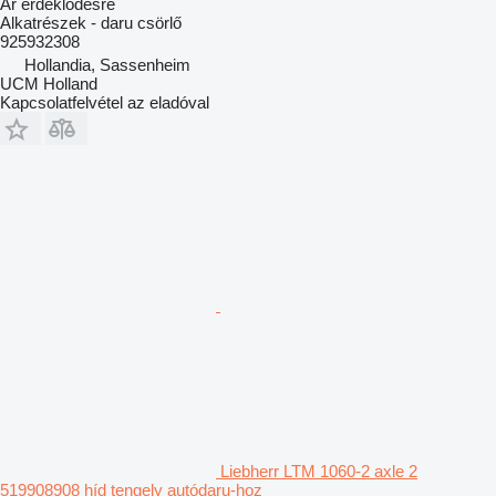
Ár érdeklődésre
Alkatrészek - daru csörlő
925932308
Hollandia, Sassenheim
UCM Holland
Kapcsolatfelvétel az eladóval
Liebherr LTM 1060-2 axle 2
519908908 híd tengely autódaru-hoz