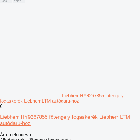
Liebherr HY9267855 főtengely
fogaskerék Liebherr LTM autódaru-hoz
6
Liebherr HY9267855 főtengely fogaskerék Liebherr LTM
autódaru-hoz
Ár érdeklődésre
Alkatrészek - főtengely fogaskerék