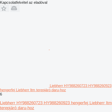
Kapcsolatfelvétel az eladóval
Liebherr HY988260723 HY988260923
hengerfej Liebherr ltm terepjáró daru-hoz
6
Liebherr HY988260723 HY988260923 hengerfej Liebherr ltm
terepjáró daru-hoz