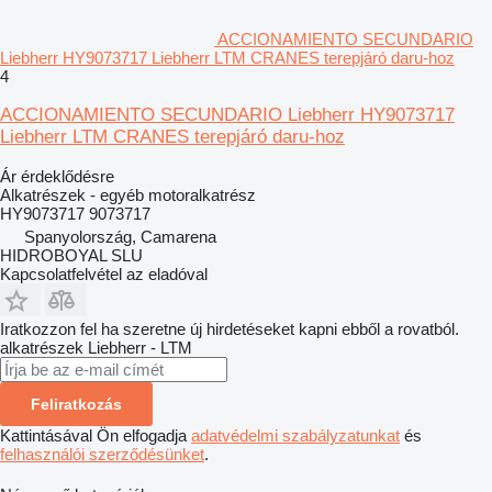
ACCIONAMIENTO SECUNDARIO
Liebherr HY9073717 Liebherr LTM CRANES terepjáró daru-hoz
4
ACCIONAMIENTO SECUNDARIO Liebherr HY9073717
Liebherr LTM CRANES terepjáró daru-hoz
Ár érdeklődésre
Alkatrészek - egyéb motoralkatrész
HY9073717 9073717
Spanyolország, Camarena
HIDROBOYAL SLU
Kapcsolatfelvétel az eladóval
Iratkozzon fel ha szeretne új hirdetéseket kapni ebből a rovatból.
alkatrészek
Liebherr - LTM
Feliratkozás
Kattintásával Ön elfogadja
adatvédelmi szabályzatunkat
és
felhasználói szerződésünket
.