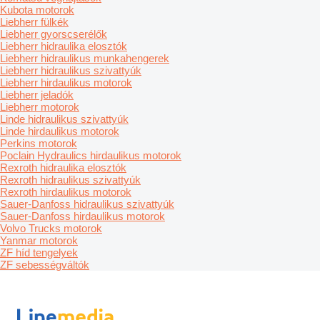
Kubota motorok
Liebherr fülkék
Liebherr gyorscserélők
Liebherr hidraulika elosztók
Liebherr hidraulikus munkahengerek
Liebherr hidraulikus szivattyúk
Liebherr hirdaulikus motorok
Liebherr jeladók
Liebherr motorok
Linde hidraulikus szivattyúk
Linde hirdaulikus motorok
Perkins motorok
Poclain Hydraulics hirdaulikus motorok
Rexroth hidraulika elosztók
Rexroth hidraulikus szivattyúk
Rexroth hirdaulikus motorok
Sauer-Danfoss hidraulikus szivattyúk
Sauer-Danfoss hirdaulikus motorok
Volvo Trucks motorok
Yanmar motorok
ZF híd tengelyek
ZF sebességváltók