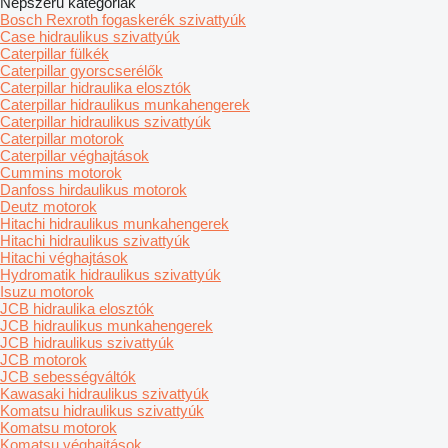
Népszerű kategóriák
Bosch Rexroth fogaskerék szivattyúk
Case hidraulikus szivattyúk
Caterpillar fülkék
Caterpillar gyorscserélők
Caterpillar hidraulika elosztók
Caterpillar hidraulikus munkahengerek
Caterpillar hidraulikus szivattyúk
Caterpillar motorok
Caterpillar véghajtások
Cummins motorok
Danfoss hirdaulikus motorok
Deutz motorok
Hitachi hidraulikus munkahengerek
Hitachi hidraulikus szivattyúk
Hitachi véghajtások
Hydromatik hidraulikus szivattyúk
Isuzu motorok
JCB hidraulika elosztók
JCB hidraulikus munkahengerek
JCB hidraulikus szivattyúk
JCB motorok
JCB sebességváltók
Kawasaki hidraulikus szivattyúk
Komatsu hidraulikus szivattyúk
Komatsu motorok
Komatsu véghajtások