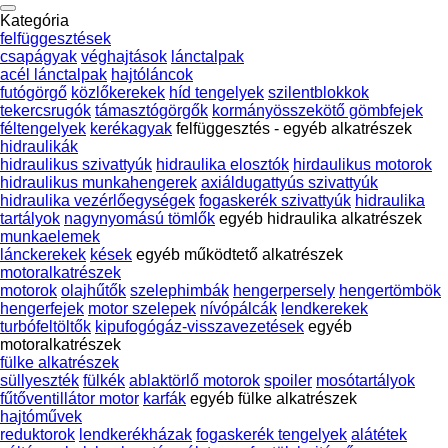
Kategória
felfüggesztések
csapágyak
véghajtások
lánctalpak
acél lánctalpak
hajtóláncok
futógörgő
közlőkerekek
híd tengelyek
szilentblokkok
tekercsrugók
támasztógörgők
kormányösszekötő gömbfejek
féltengelyek
kerékagyak
felfüggesztés - egyéb alkatrészek
hidraulikák
hidraulikus szivattyúk
hidraulika elosztók
hirdaulikus motorok
hidraulikus munkahengerek
axiáldugattyús szivattyúk
hidraulika vezérlőegységek
fogaskerék szivattyúk
hidraulika
tartályok
nagynyomású tömlők
egyéb hidraulika alkatrészek
munkaelemek
lánckerekek
kések
egyéb működtető alkatrészek
motoralkatrészek
motorok
olajhűtők
szelephimbák
hengerpersely
hengertömbök
hengerfejek
motor szelepek
nívópálcák
lendkerekek
turbófeltöltők
kipufogógáz-visszavezetések
egyéb
motoralkatrészek
fülke alkatrészek
süllyeszték
fülkék
ablaktörlő motorok
spoiler
mosótartályok
fűtőventillátor motor
karfák
egyéb fülke alkatrészek
hajtóművek
reduktorok
lendkerékházak
fogaskerék tengelyek
alátétek