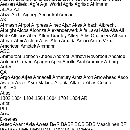
Aerzen
Affeldt
Agfa
Agri World
Agria
Agrifac
Ahlmann
AL
AS
AZ
Ahwi
Aichi
Aignep
Aircontrol
Airman
AX
Airmash
Airpol
Airpress
Airtec
Ajax
Aksa
Albach
Albrecht
Albright
Alcoa
Alconza
Alexanderwerk
Alfa Laval
Alfa
Alfa
All
Ride
Allcons
Allen
Allen‑Bradley
Allied
Allis-Chalmers
Allison
Almac
Almi
Alstom
Altec
Alup
Amada
Aman
Amco Veba
American
Ametek
Ammann
ASC
Ammeraal Beltech
Andox
Andreoli
Annovi Reverberi
Ansaldo
Antonio Carraro
Apageo
Apex
Apollo
Aral
Aramine
Arburg
Arden
QA
Argo
Argo
Arjes
Armacell
Armatury
Arntz
Aron
Arrowhead
Asco
Ascom
Astec
Asur Makina
Atlanta
Atlantic
Atlas Copco
GA
TEX
Atlas
1302
1304
1404
1504
1604
1704
1804
AR
Atlet
PLL
Ausa
D-series
Autec
Avant
Avia
Aweta
B&R
BASF
BCS
BDS Maschinen
BF
BG
BGS
BMF
BMS
BMT
BMW
BOA
BOMAG