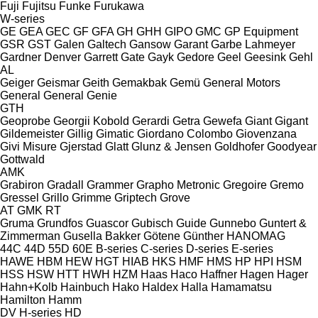
Fuji
Fujitsu
Funke
Furukawa
W-series
GE
GEA
GEC
GF
GFA
GH
GHH
GIPO
GMC
GP Equipment
GSR
GST
Galen
Galtech
Gansow
Garant
Garbe Lahmeyer
Gardner Denver
Garrett
Gate
Gayk
Gedore
Geel
Geesink
Gehl
AL
Geiger
Geismar
Geith
Gemakbak
Gemü
General Motors
General
General
Genie
GTH
Geoprobe
Georgii Kobold
Gerardi
Getra
Gewefa
Giant
Gigant
Gildemeister
Gillig
Gimatic
Giordano Colombo
Giovenzana
Givi Misure
Gjerstad
Glatt
Glunz & Jensen
Goldhofer
Goodyear
Gottwald
AMK
Grabiron
Gradall
Grammer
Grapho Metronic
Gregoire
Gremo
Gressel
Grillo
Grimme
Griptech
Grove
AT
GMK
RT
Gruma
Grundfos
Guascor
Gubisch
Guide
Gunnebo
Guntert &
Zimmerman
Gusella Bakker
Götene
Günther
HANOMAG
44C
44D
55D
60E
B-series
C-series
D-series
E-series
HAWE
HBM
HEW
HGT
HIAB
HKS
HMF
HMS
HP
HPI
HSM
HSS
HSW
HTT
HWH
HZM
Haas
Haco
Haffner
Hagen
Hager
Hahn+Kolb
Hainbuch
Hako
Haldex
Halla
Hamamatsu
Hamilton
Hamm
DV
H-series
HD