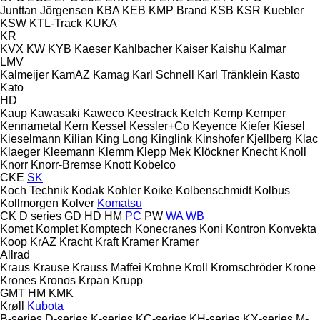
Junttan
Jörgensen
KBA
KEB
KMP Brand
KSB
KSR Kuebler
KSW
KTL-Track
KUKA
KR
KVX
KW
KYB
Kaeser
Kahlbacher
Kaiser
Kaishu
Kalmar
LMV
Kalmeijer
KamAZ
Kamag
Karl Schnell
Karl Tränklein
Kasto
Kato
HD
Kaup
Kawasaki
Kaweco
Keestrack
Kelch
Kemp
Kemper
Kennametal
Kern
Kessel
Kessler+Co
Keyence
Kiefer
Kiesel
Kieselmann
Kilian
King Long
Kinglink
Kinshofer
Kjellberg
Klac
Klaeger
Kleemann
Klemm
Klepp Mek
Klöckner
Knecht
Knoll
Knorr
Knorr-Bremse
Knott
Kobelco
CKE
SK
Koch Technik
Kodak
Kohler
Koike
Kolbenschmidt
Kolbus
Kollmorgen
Kolver
Komatsu
CK
D series
GD
HD
HM
PC
PW
WA
WB
Komet
Komplet
Komptech
Konecranes
Koni
Kontron
Konvekta
Koop
KrAZ
Kracht
Kraft
Kramer
Kramer
Allrad
Kraus
Krause
Krauss Maffei
Krohne
Kroll
Kromschröder
Krone
Krones
Kronos
Krpan
Krupp
GMT
HM
KMK
Krøll
Kubota
B-series
D-series
K-series
KC-series
KH-series
KX-series
M-