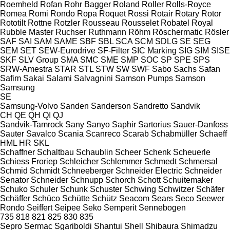
Roemheld
Rofan
Rohr Bagger
Roland
Roller
Rolls-Royce
Romea
Romi
Rondo
Ropa
Roquet
Rossi
Rotair
Rotary
Rotor
Rototilt
Rottne
Rotzler
Rousseau
Rousselet Robatel
Royal
Rubble Master
Ruchser
Ruthmann
Röhm
Röschermatic
Rösler
SAF
SAI
SAM
SAME
SBF
SBL
SCA
SCM
SDLG
SE
SEG
SEM
SET
SEW-Eurodrive
SF-Filter
SIC Marking
SIG
SIM
SISE
SKF
SLV Group
SMA
SMC
SME
SMP
SOC
SP
SPE
SPS
SRW-Amestra
STAR
STL
STW
SW
SWF
Sabo
Sachs
Safan
Safim
Sakai
Salami
Salvagnini
Samson Pumps
Samson
Samsung
SE
Samsung-Volvo
Sanden
Sanderson
Sandretto
Sandvik
CH
QE
QH
QI
QJ
Sandvik-Tamrock
Sany
Sanyo
Saphir
Sartorius
Sauer-Danfoss
Sauter
Savalco
Scania
Scanreco
Scarab
Schabmüller
Schaeff
HML
HR
SKL
Schaffner
Schaltbau
Schaublin
Scheer
Schenk
Scheuerle
Schiess Froriep
Schleicher
Schlemmer
Schmedt
Schmersal
Schmid
Schmidt
Schneeberger
Schneider Electric
Schneider
Senator
Schneider
Schnupp
Schorch
Schott
Schuitemaker
Schuko
Schuler
Schunk
Schuster
Schwing
Schwitzer
Schäfer
Schäffer
Schüco
Schütte
Schütz
Seacom
Sears
Seco
Seewer
Rondo
Seiffert
Seipee
Seko
Semperit
Sennebogen
735
818
821
825
830
835
Sepro
Sermac
Sgariboldi
Shantui
Shell
Shibaura
Shimadzu