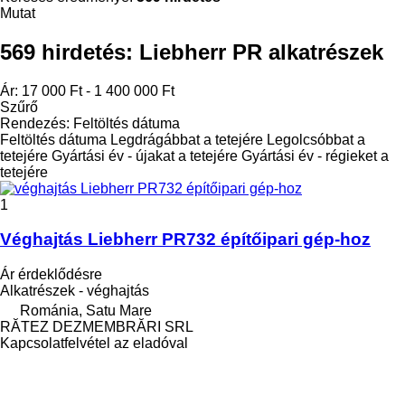
Mutat
569 hirdetés:
Liebherr PR alkatrészek
Ár:
17 000 Ft - 1 400 000 Ft
Szűrő
Rendezés
:
Feltöltés dátuma
Feltöltés dátuma
Legdrágábbat a tetejére
Legolcsóbbat a
tetejére
Gyártási év - újakat a tetejére
Gyártási év - régieket a
tetejére
1
Véghajtás Liebherr PR732 építőipari gép-hoz
Ár érdeklődésre
Alkatrészek - véghajtás
Románia, Satu Mare
RĂTEZ DEZMEMBRĂRI SRL
Kapcsolatfelvétel az eladóval