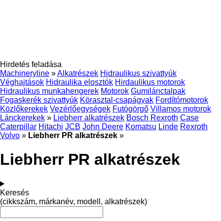
Hirdetés feladása
Machineryline
»
Alkatrészek
Hidraulikus szivattyúk
Véghajtások
Hidraulika elosztók
Hirdaulikus motorok
Hidraulikus munkahengerek
Motorok
Gumilánctalpak
Fogaskerék szivattyúk
Körasztal-csapágyak
Fordítómotorok
Közlőkerekek
Vezérlőegységek
Futógörgő
Villamos motorok
Lánckerekek
»
Liebherr alkatrészek
Bosch Rexroth
Case
Caterpillar
Hitachi
JCB
John Deere
Komatsu
Linde
Rexroth
Volvo
»
Liebherr PR alkatrészek
»
Liebherr PR alkatrészek
Keresés
(cikkszám, márkanév, modell, alkatrészek)