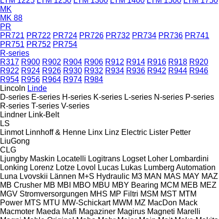
LTM 1225
LTM 1250
LTM 1300
LTM 1400
LTM 1500
LTM 1750
MK
MK 88
PR
PR721
PR722
PR724
PR726
PR732
PR734
PR736
PR741
PR751
PR752
PR754
R-series
R317
R900
R902
R904
R906
R912
R914
R916
R918
R920
R922
R924
R926
R930
R932
R934
R936
R942
R944
R946
R954
R956
R964
R974
R984
Lincoln
Linde
D-series
E-series
H-series
K-series
L-series
N-series
P-series
R-series
T-series
V-series
Lindner
Link-Belt
LS
Linmot
Linnhoff & Henne
Linx
Linz Electric
Lister Petter
LiuGong
CLG
Ljungby Maskin
Locatelli
Logitrans
Logset
Loher
Lombardini
Lonking
Lorenz
Lotze
Lovol
Lucas
Lukas
Lumberg Automation
Luna
Lvovskii
Lännen
M+S Hydraulic
M3
MAN
MAS
MAY
MAZ
MB Crusher
MB
MBI
MBO
MBU
MBY Bearing
MCM
MEB
MEZ
MGV Stromversorgungen
MHS
MP Filtri
MSM
MST
MTM
Power
MTS
MTU
MW-Schickart
MWM
MZ
MacDon
Mack
Macmoter
Maeda
Mafi
Magaziner
Magirus
Magneti Marelli