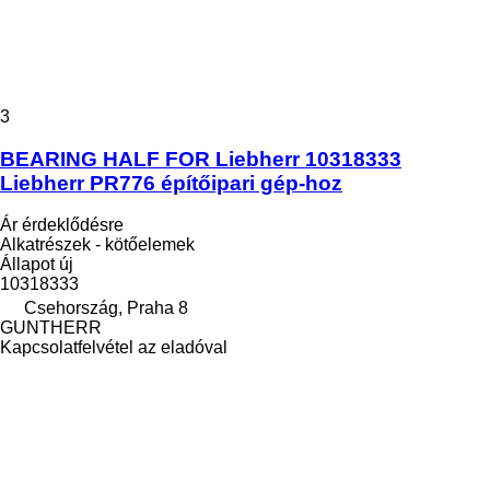
3
BEARING HALF FOR Liebherr 10318333
Liebherr PR776 építőipari gép-hoz
Ár érdeklődésre
Alkatrészek - kötőelemek
Állapot
új
10318333
Csehország, Praha 8
GUNTHERR
Kapcsolatfelvétel az eladóval