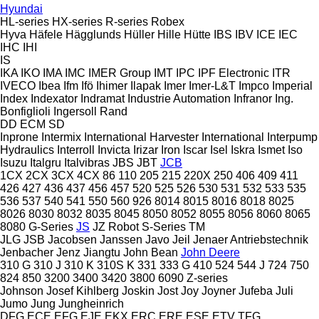
Hyundai
HL-series
HX-series
R-series
Robex
Hyva
Häfele
Hägglunds
Hüller Hille
Hütte
IBS
IBV
ICE
IEC
IHC
IHI
IS
IKA
IKO
IMA
IMC
IMER Group
IMT
IPC
IPF Electronic
ITR
IVECO
Ibea
Ifm
Ifö
Ihimer
Ilapak
Imer
Imer-L&T
Impco
Imperial
Index
Indexator
Indramat
Industrie Automation
Infranor
Ing.
Bonfiglioli
Ingersoll Rand
DD
ECM
SD
Inprone
Intermix
International Harvester
International
Interpump
Hydraulics
Interroll
Invicta
Irizar
Iron
Iscar
Isel
Iskra
Ismet
Iso
Isuzu
Italgru
Italvibras
JBS
JBT
JCB
1CX
2CX
3CX
4CX
86
110
205
215
220X
250
406
409
411
426
427
436
437
456
457
520
525
526
530
531
532
533
535
536
537
540
541
550
560
926
8014
8015
8016
8018
8025
8026
8030
8032
8035
8045
8050
8052
8055
8056
8060
8065
8080
G-Series
JS
JZ
Robot
S-Series
TM
JLG
JSB
Jacobsen
Janssen
Javo
Jeil
Jenaer Antriebstechnik
Jenbacher
Jenz
Jiangtu
John Bean
John Deere
310 G
310 J
310 K
310S K
331
333 G
410
524
544 J
724
750
824
850
3200
3400
3420
3800
6090
Z-series
Johnson
Josef Kihlberg
Joskin
Jost
Joy
Joyner
Jufeba
Juli
Jumo
Jung
Jungheinrich
DFG
ECE
EFG
EJE
EKX
ERC
ERE
ESE
ETV
TFG