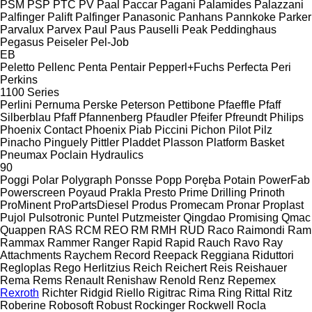
PSM
PSP
PTC
PV
Paal
Paccar
Pagani
Palamides
Palazzani
Palfinger Palift
Palfinger
Panasonic
Panhans
Pannkoke
Parker
Parvalux
Parvex
Paul
Paus
Pauselli
Peak
Peddinghaus
Pegasus
Peiseler
Pel-Job
EB
Peletto
Pellenc
Penta
Pentair
Pepperl+Fuchs
Perfecta
Peri
Perkins
1100 Series
Perlini
Pernuma
Perske
Peterson
Pettibone
Pfaeffle
Pfaff
Silberblau
Pfaff
Pfannenberg
Pfaudler
Pfeifer
Pfreundt
Philips
Phoenix Contact
Phoenix
Piab
Piccini
Pichon
Pilot
Pilz
Pinacho
Pinguely
Pittler
Pladdet
Plasson
Platform Basket
Pneumax
Poclain Hydraulics
90
Poggi
Polar
Polygraph
Ponsse
Popp
Poręba
Potain
PowerFab
Powerscreen
Poyaud
Prakla
Presto
Prime Drilling
Prinoth
ProMinent
ProPartsDiesel
Produs
Promecam
Pronar
Proplast
Pujol
Pulsotronic
Puntel
Putzmeister
Qingdao Promising
Qmac
Quappen
RAS
RCM
REO
RM
RMH
RUD
Raco
Raimondi
Ram
Rammax
Rammer
Ranger
Rapid
Rapid
Rauch
Ravo
Ray
Attachments
Raychem
Record
Reepack
Reggiana Riduttori
Regloplas
Rego Herlitzius
Reich
Reichert
Reis
Reishauer
Rema
Rems
Renault
Renishaw
Renold
Renz
Repemex
Rexroth
Richter
Ridgid
Riello
Rigitrac
Rima
Ring
Rittal
Ritz
Roberine
Robosoft
Robust
Rockinger
Rockwell
Rocla