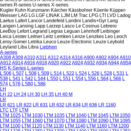
series
R-series
U-series
X-series
Kugler
Kuhn
Kunzmann
Kärcher
Kässbohrer
Küenle
Küpper-
Weisser
LAG
LG
LGF
LINAK
LJM
LM Trac
LPG
LTI
LVD
Ladog
Laetus
Lafert
Lancor
Landefeld
Landini
Landis+Gyr
Lang
Langen
Lansing
Lapp
Larzep
Lasco
Le Cosinus
Lebrero
LeeBoy
Lefort
Legrand
Legras
Leguan
Lehnhoff
Leibinger
Leica
Leister
Leitner
Leitz
Lemken
Lenze
Lenzkes
Leo
Leoch
Leroy-Somer
Letrika
Leuco
Leuze Electronic
Leuze
Leybold
Leyland
Liba
Libra
Liebherr
A-series
A308
A309
A310
A311
A312
A314
A316
A900
A902
A904
A910
A912
A914
A916
A918
A920
A922
A924
A932
A934
A944
A954
HS
K-Series
L-series
L 506
L 507
L 508
L 509
L 514
L 522
L 524
L 526
L 528
L 531
L
538
L 541
L 542
L 544
L 550
L 551
L 554
L 556
L 564
L 566
L
574
L 576
L 580
L 586
LH
LH 22
LH 24
LH 30
LH 35
LH 40 M
LR
LR 621
LR 622
LR 631
LR 632
LR 634
LR 636
LR 1160
LTC
LTF
LTM
LTM 1025
LTM 1030
LTM 1035
LTM 1040
LTM 1045
LTM 1050
LTM 1055
LTM 1060
LTM 1070
LTM 1080
LTM 1090
LTM 1095
LTM 1100
LTM 1120
LTM 1130
LTM 1140
LTM 1160
LTM 1200