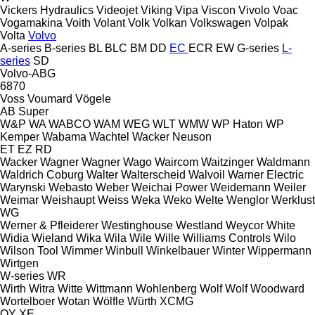
Vickers Hydraulics
Videojet
Viking
Vipa
Viscon
Vivolo
Voac
Vogamakina
Voith
Volant
Volk
Volkan
Volkswagen
Volpak
Volta
Volvo
A-series
B-series
BL
BLC
BM
DD
EC
ECR
EW
G-series
L-
series
SD
Volvo-ABG
6870
Voss
Voumard
Vögele
AB
Super
W&P
WA
WABCO
WAM
WEG
WLT
WMW
WP Haton
WP
Kemper
Wabama
Wachtel
Wacker Neuson
ET
EZ
RD
Wacker
Wagner
Wagner
Wago
Waircom
Waitzinger
Waldmann
Waldrich Coburg
Walter
Walterscheid
Walvoil
Warner Electric
Warynski
Webasto
Weber
Weichai Power
Weidemann
Weiler
Weimar
Weishaupt
Weiss
Weka
Weko
Welte
Wenglor
Werklust
WG
Werner & Pfleiderer
Westinghouse
Westland
Weycor
White
Widia
Wieland
Wika
Wila
Wile
Wille
Williams Controls
Wilo
Wilson Tool
Wimmer
Winbull
Winkelbauer
Winter
Wippermann
Wirtgen
W-series
WR
Wirth
Witra
Witte
Wittmann
Wohlenberg
Wolf
Wolf
Woodward
Wortelboer
Wotan
Wölfle
Würth
XCMG
QY
XE