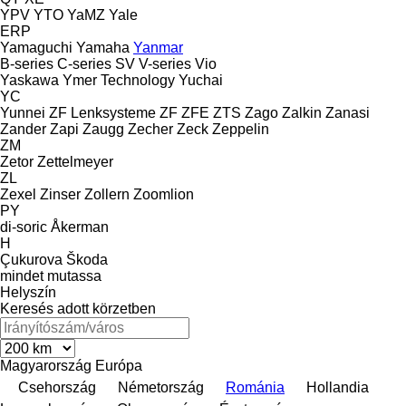
YPV
YTO
YaMZ
Yale
ERP
Yamaguchi
Yamaha
Yanmar
B-series
C-series
SV
V-series
Vio
Yaskawa
Ymer Technology
Yuchai
YC
Yunnei
ZF Lenksysteme
ZF
ZFE
ZTS
Zago
Zalkin
Zanasi
Zander
Zapi
Zaugg
Zecher
Zeck
Zeppelin
ZM
Zetor
Zettelmeyer
ZL
Zexel
Zinser
Zollern
Zoomlion
PY
di-soric
Åkerman
H
Çukurova
Škoda
mindet mutassa
Helyszín
Keresés adott körzetben
Magyarország
Európa
Csehország
Németország
Románia
Hollandia