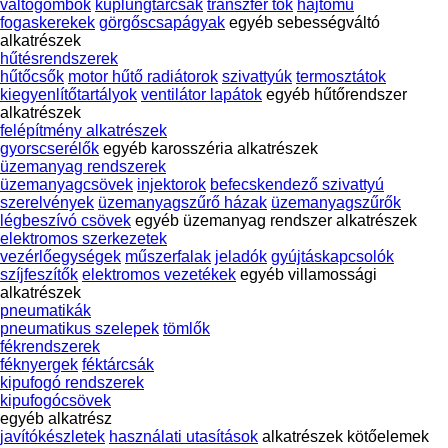
váltógombok
kuplungtárcsák
transzfer tök
hajtómű
fogaskerekek
görgőscsapágyak
egyéb sebességváltó
alkatrészek
hűtésrendszerek
hűtőcsők
motor hűtő radiátorok
szivattyúk
termosztátok
kiegyenlítőtartályok
ventilátor lapátok
egyéb hűtőrendszer
alkatrészek
felépítmény alkatrészek
gyorscserélők
egyéb karosszéria alkatrészek
üzemanyag rendszerek
üzemanyagcsövek
injektorok
befecskendező szivattyú
szerelvények
üzemanyagszűrő házak
üzemanyagszűrők
légbeszívó csövek
egyéb üzemanyag rendszer alkatrészek
elektromos szerkezetek
vezérlőegységek
műszerfalak
jeladók
gyújtáskapcsolók
szíjfeszítők
elektromos vezetékek
egyéb villamossági
alkatrészek
pneumatikák
pneumatikus szelepek
tömlők
fékrendszerek
féknyergek
féktárcsák
kipufogó rendszerek
kipufogócsövek
egyéb alkatrész
javítókészletek
használati utasítások
alkatrészek
kötőelemek