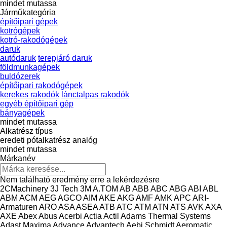
mindet mutassa
Járműkategória
építőipari gépek
kotrógépek
kotró-rakodógépek
daruk
autódaruk
terepjáró daruk
földmunkagépek
buldózerek
építőipari rakodógépek
kerekes rakodók
lánctalpas rakodók
egyéb építőipari gép
bányagépek
mindet mutassa
Alkatrész típus
eredeti pótalkatrész
analóg
mindet mutassa
Márkanév
Nem található eredmény erre a lekérdezésre
2CMachinery
3J Tech
3M
A.TOM
AB
ABB
ABC
ABG
ABI
ABL
ABM
ACM
AEG
AGCO
AIM
AKE
AKG
AMF
AMK
APC
ARI-
Armaturen
ARO
ASA
ASEA
ATB
ATC
ATM
ATN
ATS
AVK
AXA
AXE
Abex
Abus
Acerbi
Actia
Actil
Adams Thermal Systems
Adast Maxima
Advance
Advantech
Aebi Schmidt
Aeromatic