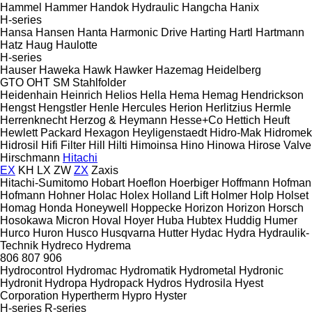
Hammel
Hammer
Handok Hydraulic
Hangcha
Hanix
H-series
Hansa
Hansen
Hanta
Harmonic Drive
Harting
Hartl
Hartmann
Hatz
Haug
Haulotte
H-series
Hauser
Haweka
Hawk
Hawker
Hazemag
Heidelberg
GTO
OHT
SM
Stahlfolder
Heidenhain
Heinrich
Helios
Hella
Hema
Hemag
Hendrickson
Hengst
Hengstler
Henle
Hercules
Herion
Herlitzius
Hermle
Herrenknecht
Herzog & Heymann
Hesse+Co
Hettich
Heuft
Hewlett Packard
Hexagon
Heyligenstaedt
Hidro-Mak
Hidromek
Hidrosil
Hifi Filter
Hill
Hilti
Himoinsa
Hino
Hinowa
Hirose Valve
Hirschmann
Hitachi
EX
KH
LX
ZW
ZX
Zaxis
Hitachi-Sumitomo
Hobart
Hoeflon
Hoerbiger
Hoffmann
Hofman
Hofmann
Hohner
Holac
Holex
Holland Lift
Holmer
Holp
Holset
Homag
Honda
Honeywell
Hoppecke
Horizon
Horizon
Horsch
Hosokawa Micron
Hoval
Hoyer
Huba
Hubtex
Huddig
Humer
Hurco
Huron
Husco
Husqvarna
Hutter
Hydac
Hydra
Hydraulik-
Technik
Hydreco
Hydrema
806
807
906
Hydrocontrol
Hydromac
Hydromatik
Hydrometal
Hydronic
Hydronit
Hydropa
Hydropack
Hydros
Hydrosila
Hyest
Corporation
Hypertherm
Hypro
Hyster
H-series
R-series