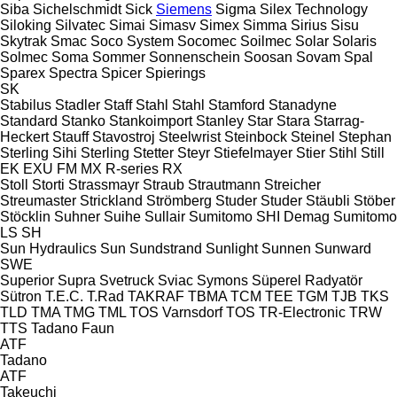
Siba
Sichelschmidt
Sick
Siemens
Sigma
Silex Technology
Siloking
Silvatec
Simai
Simasv
Simex
Simma
Sirius
Sisu
Skytrak
Smac
Soco System
Socomec
Soilmec
Solar
Solaris
Solmec
Soma
Sommer
Sonnenschein
Soosan
Sovam
Spal
Sparex
Spectra
Spicer
Spierings
SK
Stabilus
Stadler
Staff
Stahl
Stahl
Stamford
Stanadyne
Standard
Stanko
Stankoimport
Stanley
Star
Stara
Starrag-
Heckert
Stauff
Stavostroj
Steelwrist
Steinbock
Steinel
Stephan
Sterling Sihi
Sterling
Stetter
Steyr
Stiefelmayer
Stier
Stihl
Still
EK
EXU
FM
MX
R-series
RX
Stoll
Storti
Strassmayr
Straub
Strautmann
Streicher
Streumaster
Strickland
Strömberg
Studer
Studer
Stäubli
Stöber
Stöcklin
Suhner
Suihe
Sullair
Sumitomo SHI Demag
Sumitomo
LS
SH
Sun Hydraulics
Sun
Sundstrand
Sunlight
Sunnen
Sunward
SWE
Superior
Supra
Svetruck
Sviac
Symons
Süperel Radyatör
Sütron
T.E.C.
T.Rad
TAKRAF
TBMA
TCM
TEE
TGM
TJB
TKS
TLD
TMA
TMG
TML
TOS Varnsdorf
TOS
TR-Electronic
TRW
TTS
Tadano Faun
ATF
Tadano
ATF
Takeuchi