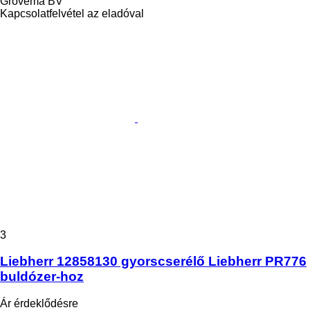
Grovema BV
Kapcsolatfelvétel az eladóval
3
Liebherr 12858130 gyorscserélő Liebherr PR776
buldózer-hoz
Ár érdeklődésre