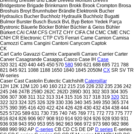
Breining
Bressel und Lade
Brevetti Montolit
Brevini
Bridgestone
Brigade
Brinkmann
Brokk
Brook Crompton
Brosa
Broshuis
Broyt
Brunnhuber
Brändle Elektronik
Bucher
Hydraulics
Bucher
Buchholz Hydraulik
Buchholz
Bugatti
Bulmor
Burster
Busch
Busck
BvL
Byp Beton Yedek Parça
Bystronic
Bäuerle
Böcker
Böhler
Büchler & Geiss
Bühler
Bürkert
CAI
CAM
CFS
CHTZ
CHY
CIFA
CM
CMC
CME
CNC
CNH
CR Electronic
CTP
CVS Ferrari
Came
Camion
Camisa
Camozzi
Cams
Cangini
Cantoni
Canycom
Captok
CK
Carl
Carlo Gavazzi
Carmix
Carpanelli
Carraro
Carrier
Carter
Carver
Casagrande
Casappa
Casco
Case IH
Case
320
321
420
440
445
450
570
580
590
621
688
695
721
788
821
845
921
1088
1188
1650
1840
1845
2050M
CX
SR
SV
TR
W-series
Caser
Cast
Castolin Eutectic
Catchshift
Caterpillar
12H
12K
12M
120
140
160
212
215
216
226
232
235
236
242
245
246
247B
259D
262C
262D
289D
301
302
303
304
305
306
307
308
311
312
313
314
315
316
317
318
319
320
321
322
323
324
325
326
329
330
336
340
345
349
350
365
374
375
390
395
416
420
422
424
426
428
430
432
434
438
444
525
572G
589
631
730
735
740
745
769
771
772
773
775
777
816
824
826
906
907
908
910
914
920
924
926
928
930
931
936
938
943
950
953
955
962
963
966
972
973
980
982
986
988
990
992
AP
C-series
CB
CD
CS
DE
DP
D series
E-series