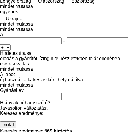
Lengyelország
Olaszország
Észtország
mindet mutassa
egyebek
Ukrajna
mindet mutassa
mindet mutassa
Ár
–
Hirdetés típusa
eladás
a gyártótól
lízing
hitel
részletekben
felár ellenében
csere
átváltás
mindet mutassa
Állapot
új
használt
alkatrészekként
helyreállítva
mindet mutassa
Gyártási év
–
Hiányzik néhány szűrő?
Javasoljon változtatást
Keresés eredménye:
-
mutat
Keresés eredménye:
569 hirdetés