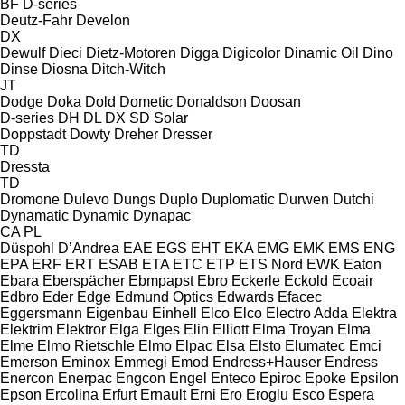
BF
D-series
Deutz-Fahr
Develon
DX
Dewulf
Dieci
Dietz-Motoren
Digga
Digicolor
Dinamic Oil
Dino
Dinse
Diosna
Ditch-Witch
JT
Dodge
Doka
Dold
Dometic
Donaldson
Doosan
D-series
DH
DL
DX
SD
Solar
Doppstadt
Dowty
Dreher
Dresser
TD
Dressta
TD
Dromone
Dulevo
Dungs
Duplo
Duplomatic
Durwen
Dutchi
Dynamatic
Dynamic
Dynapac
CA
PL
Düspohl
D’Andrea
EAE
EGS
EHT
EKA
EMG
EMK
EMS
ENG
EPA
ERF
ERT
ESAB
ETA
ETC
ETP
ETS Nord
EWK
Eaton
Ebara
Eberspächer
Ebmpapst
Ebro
Eckerle
Eckold
Ecoair
Edbro
Eder
Edge
Edmund Optics
Edwards
Efacec
Eggersmann
Eigenbau
Einhell
Elco
Elco
Electro Adda
Elektra
Elektrim
Elektror
Elga
Elges
Elin
Elliott
Elma Troyan
Elma
Elme
Elmo Rietschle
Elmo
Elpac
Elsa
Elsto
Elumatec
Emci
Emerson
Eminox
Emmegi
Emod
Endress+Hauser
Endress
Enercon
Enerpac
Engcon
Engel
Enteco
Epiroc
Epoke
Epsilon
Epson
Ercolina
Erfurt
Ernault
Erni
Ero
Eroglu
Esco
Espera