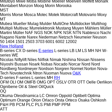
Mitutoyo
Miwe
Moba
Modine
Moeller
Moelven
Moffett
Monark
Montabert
Monzon
Moog
Morin
Morooka
MST
Morris
Morse
Mosca
Motec
Motek
Motorcraft
Motovario
Moxy
MT
Mubea
Mueller
Mulag
Mulder
MultiOne
Multidocker
Multihog
Multipli
Multivac
Murrelektronik
Mustang
Muyen
Mählers
Müller
Martini
Müller
NAF
NGS
NOK
NPK
NSK
NTN
Nabtesco
Nachi
Nagano
Nante
Narex
Nederman
Netzsch
Neumeier
Neuson
50
1404
1501
2503
3703
6001
6002
12002
New Holland
B-series
CX
D-series
E-series
L-series
LB
LM
LS
MH
NH
W-
series
WE
Nicolas
Niftylift
Niles
Nilfisk
Nimak
Nishina
Nissan
Nissens
Niyoshi Bussan
Noark
Nobas
Nocado
Norcar
Nord
Nord
Nordberg
Nordmeyer
Nordson
Norgren
Normet
Norton
Nova-
Tech
Novotechnik
Ntron
Nuoman
Nuova
O&K
D-series
F-series
L-series
MH
RH
OFM
OLI
OM
OMFB
OMG
OPT
OSLV
OTR
OTT
Oelle
Oerlikon
Ognibene
Oil & Steel
OilQuick
OQ
Okuma
Oleodinamica LC
Omron
Oppold
Optibelt
Optima
Optimum
Orange
Orion
Orlaco
Orsta
Orteco
Osaka
Oshkosh
P&H
PB
PCM
PLC
PLS
PMI
PMP
PPM
ATT