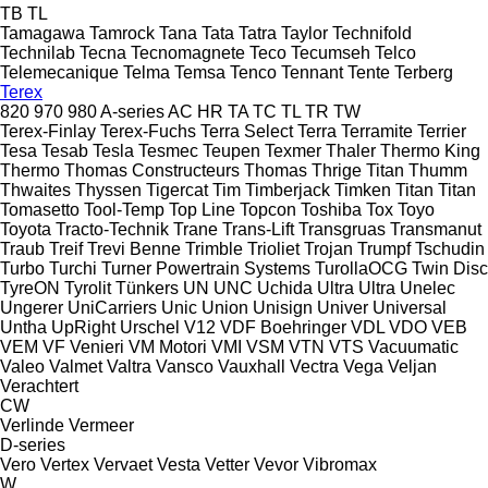
TB
TL
Tamagawa
Tamrock
Tana
Tata
Tatra
Taylor
Technifold
Technilab
Tecna
Tecnomagnete
Teco
Tecumseh
Telco
Telemecanique
Telma
Temsa
Tenco
Tennant
Tente
Terberg
Terex
820
970
980
A-series
AC
HR
TA
TC
TL
TR
TW
Terex-Finlay
Terex-Fuchs
Terra Select
Terra
Terramite
Terrier
Tesa
Tesab
Tesla
Tesmec
Teupen
Texmer
Thaler
Thermo King
Thermo
Thomas Constructeurs
Thomas
Thrige Titan
Thumm
Thwaites
Thyssen
Tigercat
Tim
Timberjack
Timken
Titan
Titan
Tomasetto
Tool-Temp
Top Line
Topcon
Toshiba
Tox
Toyo
Toyota
Tracto-Technik
Trane
Trans-Lift
Transgruas
Transmanut
Traub
Treif
Trevi Benne
Trimble
Trioliet
Trojan
Trumpf
Tschudin
Turbo
Turchi
Turner Powertrain Systems
TurollaOCG
Twin Disc
TyreON
Tyrolit
Tünkers
UN
UNC
Uchida
Ultra
Ultra
Unelec
Ungerer
UniCarriers
Unic
Union
Unisign
Univer
Universal
Untha
UpRight
Urschel
V12
VDF Boehringer
VDL
VDO
VEB
VEM
VF Venieri
VM Motori
VMI
VSM
VTN
VTS
Vacuumatic
Valeo
Valmet
Valtra
Vansco
Vauxhall
Vectra
Vega
Veljan
Verachtert
CW
Verlinde
Vermeer
D-series
Vero
Vertex
Vervaet
Vesta
Vetter
Vevor
Vibromax
W