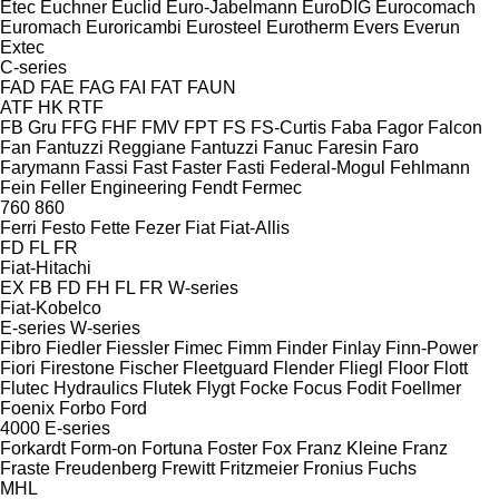
Etec
Euchner
Euclid
Euro-Jabelmann
EuroDIG
Eurocomach
Euromach
Euroricambi
Eurosteel
Eurotherm
Evers
Everun
Extec
C-series
FAD
FAE
FAG
FAI
FAT
FAUN
ATF
HK
RTF
FB Gru
FFG
FHF
FMV
FPT
FS
FS-Curtis
Faba
Fagor
Falcon
Fan
Fantuzzi Reggiane
Fantuzzi
Fanuc
Faresin
Faro
Farymann
Fassi
Fast
Faster
Fasti
Federal-Mogul
Fehlmann
Fein
Feller Engineering
Fendt
Fermec
760
860
Ferri
Festo
Fette
Fezer
Fiat
Fiat-Allis
FD
FL
FR
Fiat-Hitachi
EX
FB
FD
FH
FL
FR
W-series
Fiat-Kobelco
E-series
W-series
Fibro
Fiedler
Fiessler
Fimec
Fimm
Finder
Finlay
Finn-Power
Fiori
Firestone
Fischer
Fleetguard
Flender
Fliegl
Floor
Flott
Flutec Hydraulics
Flutek
Flygt
Focke
Focus
Fodit
Foellmer
Foenix
Forbo
Ford
4000
E-series
Forkardt
Form-on
Fortuna
Foster
Fox
Franz Kleine
Franz
Fraste
Freudenberg
Frewitt
Fritzmeier
Fronius
Fuchs
MHL