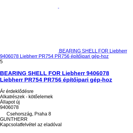
BEARING SHELL FOR Liebherr
9406078 Liebherr PR754 PR756 építőipari gép-hoz
5
BEARING SHELL FOR Liebherr 9406078
Liebherr PR754 PR756 építőipari gép-hoz
Ár érdeklődésre
Alkatrészek - kötőelemek
Állapot
új
9406078
Csehország, Praha 8
GUNTHERR
Kapcsolatfelvétel az eladóval