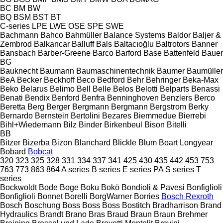
BC
BM
BW
BQ
BSM
BST
BT
C-series
LPE
LWE
OSE
SPE
SWE
Bachmann
Bahco
Bahmüller
Balance Systems
Baldor
Baljer &
Zembrod
Balkancar
Balluff
Bals
Baltacıoğlu
Baltrotors
Banner
Bansbach
Barber-Greene
Barco
Barford
Base
Battenfeld
Bauer
BG
Bauknecht
Baumann
Baumaschinentechnik
Baumer
Baumüller
BeA
Becker
Beckhoff
Beco
Bedford
Behr
Behringer
Beka-Max
Beko
Belarus
Belimo
Bell
Belle
Belos
Belotti
Belparts
Benassi
Benati
Bendix
Benford
Benfra
Benninghoven
Benzlers
Berco
Beretta
Berg
Berger
Bergmann
Bergmann
Bergstrom
Berky
Bernardo
Bernstein
Bertolini
Bezares
Biemmedue
Bierrebi
Bihl+Wiedemann
Bilz
Binder
Birkenbeul
Bison
Bitelli
BB
Bitzer
Bizerba
Bizon
Blanchard
Blickle
Blum
Boart Longyear
Bobard
Bobcat
320
323
325
328
331
334
337
341
425
430
435
442
453
753
763
773
863
864
A series
B series
E series
PA
S series
T
series
Bockwoldt
Bode
Boge
Boku
Bokö
Bondioli & Pavesi
Bonfiglioli
Bonfiglioli
Bonnet
Borelli
BorgWarner
Borries
Bosch Rexroth
Bosch
Boschung
Boss
Boss
Boss
Bostitch
Bradharrison
Brand
Hydraulics
Brandt
Brano
Bras
Braud
Braun
Braun
Brehmer