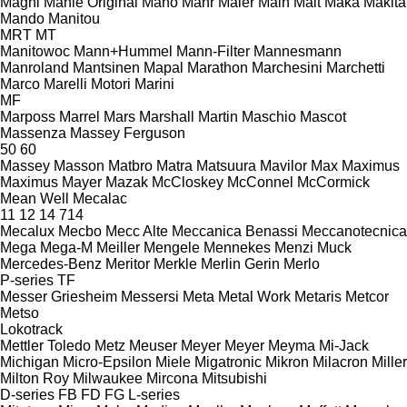
Magni
Mahle Original
Maho
Mahr
Maier
Main
Mait
Maka
Makita
Mando
Manitou
MRT
MT
Manitowoc
Mann+Hummel
Mann-Filter
Mannesmann
Manroland
Mantsinen
Mapal
Marathon
Marchesini
Marchetti
Marco
Marelli Motori
Marini
MF
Marposs
Marrel
Mars
Marshall
Martin
Maschio
Mascot
Massenza
Massey Ferguson
50
60
Massey
Masson
Matbro
Matra
Matsuura
Mavilor
Max
Maximus
Maximus
Mayer
Mazak
McCloskey
McConnel
McCormick
Mean Well
Mecalac
11
12
14
714
Mecalux
Mecbo
Mecc Alte
Meccanica Benassi
Meccanotecnica
Mega
Mega-M
Meiller
Mengele
Mennekes
Menzi Muck
Mercedes-Benz
Meritor
Merkle
Merlin Gerin
Merlo
P-series
TF
Messer Griesheim
Messersi
Meta
Metal Work
Metaris
Metcor
Metso
Lokotrack
Mettler Toledo
Metz
Meuser
Meyer
Meyer
Meyma
Mi-Jack
Michigan
Micro-Epsilon
Miele
Migatronic
Mikron
Milacron
Miller
Milton Roy
Milwaukee
Mircona
Mitsubishi
D-series
FB
FD
FG
L-series