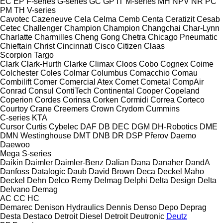
EC
EP
F-series
G-series
GC
GP
IT
M-series
MH
NPV
NR
PC
PM
TH
V-series
Cavotec
Cazeneuve
Cela
Celma
Cemb
Centa
Ceratizit
Cesab
Cetec
Challenger
Champion
Champion
Changchai
Char-Lynn
Charlatte
Charmilles
Cheng Gong
Chetra
Chicago Pneumatic
Chieftain
Christ
Cincinnati
Cisco
Citizen
Claas
Scorpion
Targo
Clark
Clark-Hurth
Clarke
Climax
Cloos
Cobo
Cognex
Coime
Colchester
Coles
Colmar
Columbus
Comacchio
Comau
Combilift
Comer
Comercial Atex
Comet
Cometal
CompAir
Conrad
Consul
ContiTech
Continental
Cooper
Copeland
Coperion
Cordes
Corinsa
Corken
Cormidi
Correa
Corteco
Courtoy
Crane
Creemers
Crown
Crydom
Cummins
C-series
KTA
Cursor
Curtis
Cybelec
DAF
DB
DEC
DGM
DH-Robotics
DME
DMN Westinghouse
DMT
DNB
DR
DSP Přerov
Daemo
Daewoo
Mega
S-series
Daikin
Daimler
Daimler-Benz
Dalian
Dana
Danaher
DandA
Danfoss
Datalogic
Daub
David Brown
Deca
Deckel Maho
Deckel
Dehn
Delco Remy
Delmag
Delphi
Delta Design
Delta
Delvano
Demag
AC
CC
HC
Demarec
Denison Hydraulics
Dennis
Denso
Depo
Deprag
Desta
Destaco
Detroit Diesel
Detroit
Deutronic
Deutz