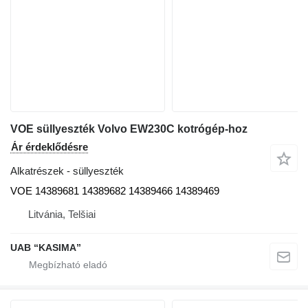
VOE süllyeszték Volvo EW230C kotrógép-hoz
Ár érdeklődésre
Alkatrészek - süllyeszték
VOE 14389681 14389682 14389466 14389469
Litvánia, Telšiai
UAB “KASIMA”