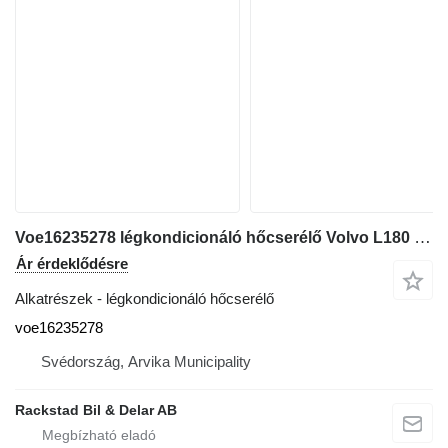
Voe16235278 légkondicionáló hőcserélő Volvo L180 HL kerekes rakodó-hoz
Ár érdeklődésre
Alkatrészek - légkondicionáló hőcserélő
voe16235278
Svédország, Arvika Municipality
Rackstad Bil & Delar AB