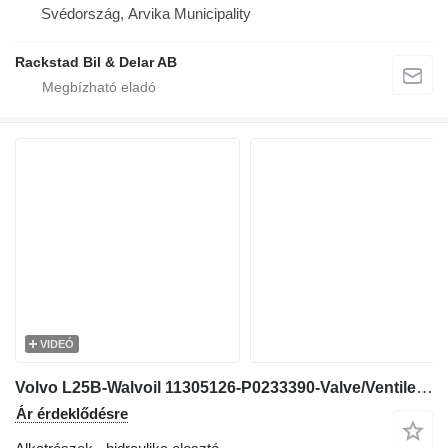
Svédország, Arvika Municipality
Rackstad Bil & Delar AB
VIDEÓ
Volvo L25B-Walvoil 11305126-P0233390-Valve/Ventile hidraulika elosztó kerekes rakodó-hoz
Ár érdeklődésre