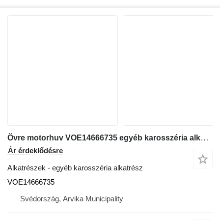
Övre motorhuv VOE14666735 egyéb karosszéria alkatrész Volvo ECR 88 D kotrógép-hoz
Ár érdeklődésre
Alkatrészek - egyéb karosszéria alkatrész
VOE14666735
Svédország, Arvika Municipality