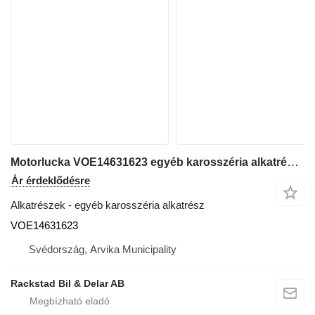
Motorlucka VOE14631623 egyéb karosszéria alkatrész Volvo ECR 88 D kotrógép-hoz
Ár érdeklődésre
Alkatrészek - egyéb karosszéria alkatrész
VOE14631623
Svédország, Arvika Municipality
Rackstad Bil & Delar AB