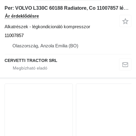
Per: VOLVO L330C 60188 Radiatore, Co 11007857 légkondicionáló kompresszor Volvo L330C kerekes rakodó-hoz
Ár érdeklődésre
Alkatrészek - légkondicionáló kompresszor
11007857
Olaszország, Anzola Emilia (BO)
CERVETTI TRACTOR SRL