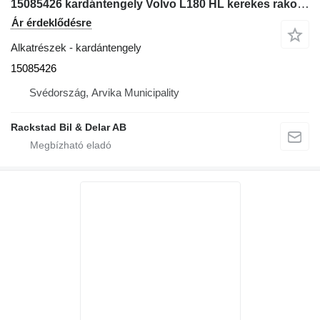
15085426 kardántengely Volvo L180 HL kerekes rakodó-hoz
Ár érdeklődésre
Alkatrészek - kardántengely
15085426
Svédország, Arvika Municipality
Rackstad Bil & Delar AB