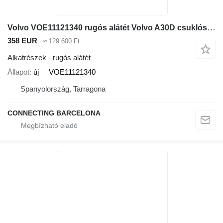
Volvo VOE11121340 rugós alátét Volvo A30D csuklós dömper-hoz
358 EUR
≈ 129 600 Ft
Alkatrészek - rugós alátét
Állapot
új
VOE11121340
Spanyolország, Tarragona
CONNECTING BARCELONA