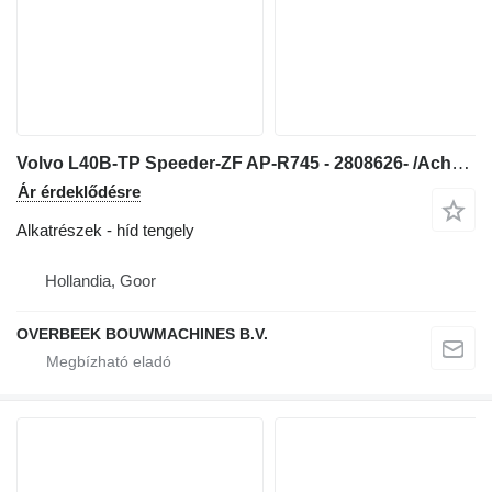
Volvo L40B-TP Speeder-ZF AP-R745 - 2808626- /Achse/As híd tengely
Ár érdeklődésre
Alkatrészek - híd tengely
Hollandia, Goor
OVERBEEK BOUWMACHINES B.V.