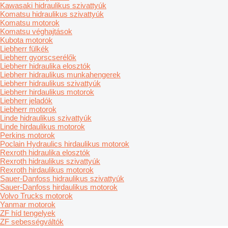
Kawasaki hidraulikus szivattyúk
Komatsu hidraulikus szivattyúk
Komatsu motorok
Komatsu véghajtások
Kubota motorok
Liebherr fülkék
Liebherr gyorscserélők
Liebherr hidraulika elosztók
Liebherr hidraulikus munkahengerek
Liebherr hidraulikus szivattyúk
Liebherr hirdaulikus motorok
Liebherr jeladók
Liebherr motorok
Linde hidraulikus szivattyúk
Linde hirdaulikus motorok
Perkins motorok
Poclain Hydraulics hirdaulikus motorok
Rexroth hidraulika elosztók
Rexroth hidraulikus szivattyúk
Rexroth hirdaulikus motorok
Sauer-Danfoss hidraulikus szivattyúk
Sauer-Danfoss hirdaulikus motorok
Volvo Trucks motorok
Yanmar motorok
ZF híd tengelyek
ZF sebességváltók