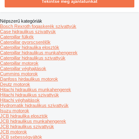
Tekintse meg ajánlatunkat
Népszerű kategóriák
Bosch Rexroth fogaskerék szivattyúk
Case hidraulikus szivattyúk
Caterpillar fülkék
Caterpillar gyorscserélők
Caterpillar hidraulika elosztók
Caterpillar hidraulikus munkahengerek
Caterpillar hidraulikus szivattyúk
Caterpillar motorok
Caterpillar véghajtások
Cummins motorok
Danfoss hirdaulikus motorok
Deutz motorok
Hitachi hidraulikus munkahengerek
Hitachi hidraulikus szivattyúk
Hitachi véghajtások
Hydromatik hidraulikus szivattyúk
Isuzu motorok
JCB hidraulika elosztók
JCB hidraulikus munkahengerek
JCB hidraulikus szivattyúk
JCB motorok
JCB sebességváltók