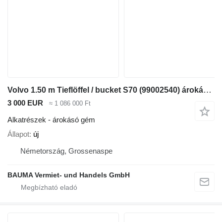
Volvo 1.50 m Tieflöffel / bucket S70 (99002540) árokásó gém
3 000 EUR
≈ 1 086 000 Ft
Alkatrészek - árokásó gém
Állapot
új
Németország, Grossenaspe
BAUMA Vermiet- und Handels GmbH