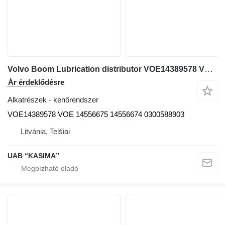
Volvo Boom Lubrication distributor VOE14389578 VOE kenőrendszer Volvo EW230C kotrógép-hoz
Ár érdeklődésre
Alkatrészek - kenőrendszer
VOE14389578 VOE 14556675 14556674 0300588903
Litvánia, Telšiai
UAB “KASIMA”