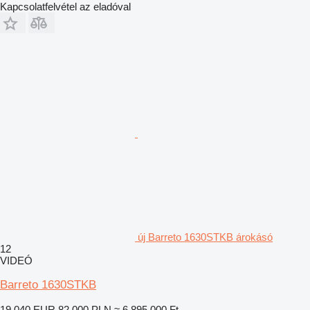
Kapcsolatfelvétel az eladóval
új Barreto 1630STKB árokásó
12
VIDEÓ
Barreto 1630STKB
19 040 EUR
82 000 PLN
≈ 6 895 000 Ft