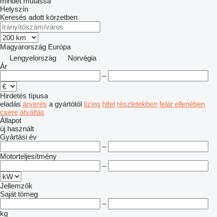
mindet mutassa
Helyszín
Keresés adott körzetben
Magyarország
Európa
Lengyelország
Norvégia
Ár
–
Hirdetés típusa
eladás
árverés
a gyártótól
lízing
hitel
részletekben
felár ellenében
csere
átváltás
Állapot
új
használt
Gyártási év
–
Motorteljesítmény
–
Jellemzők
Saját tömeg
–
kg