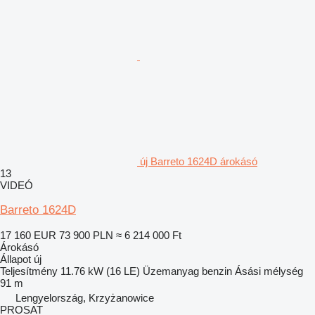
új Barreto 1624D árokásó
13
VIDEÓ
Barreto 1624D
17 160 EUR
73 900 PLN
≈ 6 214 000 Ft
Árokásó
Állapot
új
Teljesítmény
11.76 kW (16 LE)
Üzemanyag
benzin
Ásási mélység
91 m
Lengyelország, Krzyżanowice
PROSAT