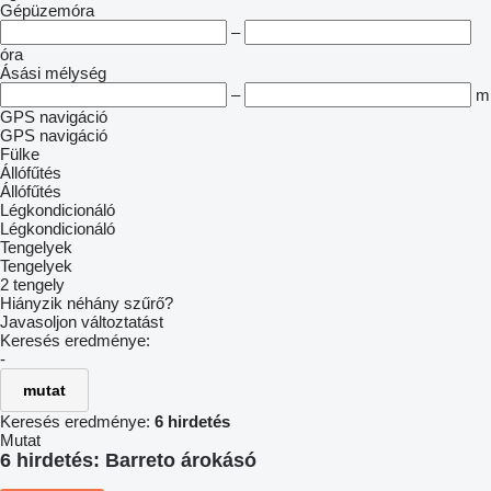
Gépüzemóra
–
óra
Ásási mélység
–
m
GPS navigáció
GPS navigáció
Fülke
Állófűtés
Állófűtés
Légkondicionáló
Légkondicionáló
Tengelyek
Tengelyek
2 tengely
Hiányzik néhány szűrő?
Javasoljon változtatást
Keresés eredménye:
-
mutat
Keresés eredménye:
6 hirdetés
Mutat
6 hirdetés:
Barreto árokásó