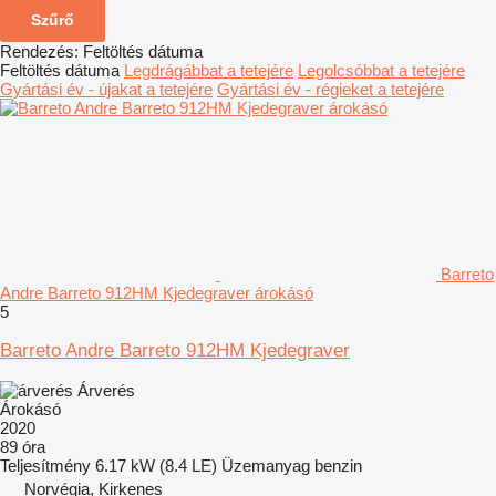
Szűrő
Rendezés
:
Feltöltés dátuma
Feltöltés dátuma
Legdrágábbat a tetejére
Legolcsóbbat a tetejére
Gyártási év - újakat a tetejére
Gyártási év - régieket a tetejére
Barreto
Andre Barreto 912HM Kjedegraver árokásó
5
Barreto Andre Barreto 912HM Kjedegraver
Árverés
Árokásó
2020
89 óra
Teljesítmény
6.17 kW (8.4 LE)
Üzemanyag
benzin
Norvégia, Kirkenes