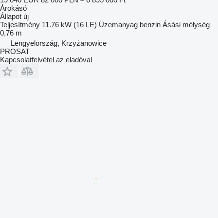
Árokásó
Állapot
új
Teljesítmény
11.76 kW (16 LE)
Üzemanyag
benzin
Ásási mélység
0,76 m
Lengyelország, Krzyżanowice
PROSAT
Kapcsolatfelvétel az eladóval