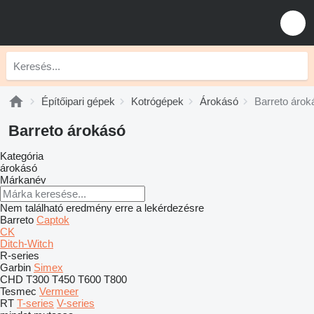
Építőipari gépek
Kotrógépek
Árokásó
Barreto árok
Barreto árokásó
Kategória
árokásó
Márkanév
Nem található eredmény erre a lekérdezésre
Barreto
Captok
CK
Ditch-Witch
R-series
Garbin
Simex
CHD
T300
T450
T600
T800
Tesmec
Vermeer
RT
T-series
V-series