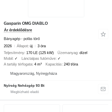
Gasparin OMG DIABLO
Ár érdeklődésre
Bányagép - pofás törő
2026
Állapot
új
3 óra
Teljesítmény
170 LE (125 kW)
Üzemanyag
dízel
Mobil
✓
Lánctalpas futóműve
✓
A tartály térfogata
4 m³
Kapacitás
240 t/óra
Magyarország, Nyíregyháza
Nyírség Nehézgép 93 Bt