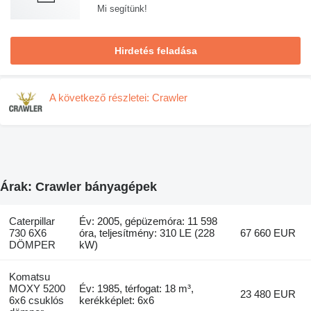
Mi segítünk!
Hirdetés feladása
A következő részletei: Crawler
Árak: Crawler bányagépek
Caterpillar
Év: 2005, gépüzemóra: 11 598
730 6X6
óra, teljesítmény: 310 LE (228
67 660 EUR
DÖMPER
kW)
Komatsu
MOXY 5200
Év: 1985, térfogat: 18 m³,
23 480 EUR
6x6 csuklós
kerékképlet: 6x6