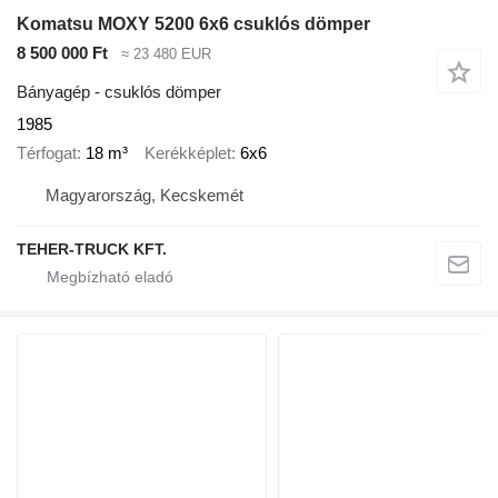
Komatsu MOXY 5200 6x6 csuklós dömper
8 500 000 Ft
≈ 23 480 EUR
Bányagép - csuklós dömper
1985
Térfogat
18 m³
Kerékképlet
6x6
Magyarország, Kecskemét
TEHER-TRUCK KFT.