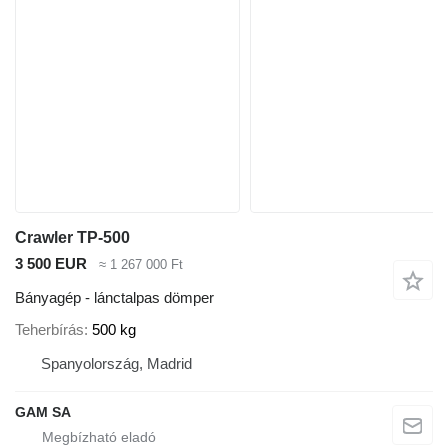
Crawler TP-500
3 500 EUR
≈ 1 267 000 Ft
Bányagép - lánctalpas dömper
Teherbírás
500 kg
Spanyolország, Madrid
GAM SA