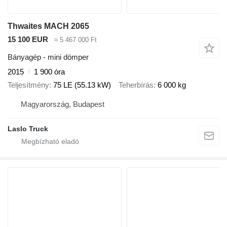
Thwaites MACH 2065
15 100 EUR
≈ 5 467 000 Ft
Bányagép - mini dömper
2015
1 900 óra
Teljesítmény
75 LE (55.13 kW)
Teherbírás
6 000 kg
Magyarország, Budapest
Laslo Truck