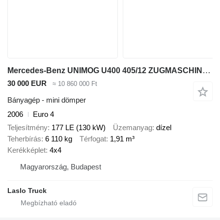
Mercedes-Benz UNIMOG U400 405/12 ZUGMASCHINE/ KIPPER
30 000 EUR
≈ 10 860 000 Ft
Bányagép - mini dömper
2006
Euro 4
Teljesítmény
177 LE (130 kW)
Üzemanyag
dízel
Teherbírás
6 110 kg
Térfogat
1,91 m³
Kerékképlet
4x4
Magyarország, Budapest
Laslo Truck