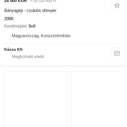
28 500 EUR
≈ 10 320 000 Ft
Bányagép - csuklós dömper
2000
Kerékképlet
6x6
Magyarország, Kunszentmiklós
Kásza Kft