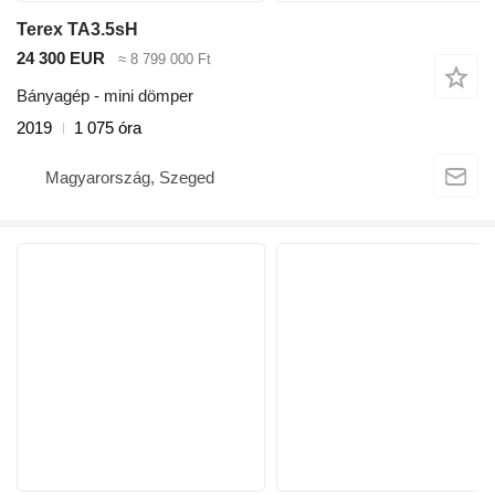
Terex TA3.5sH
24 300 EUR
≈ 8 799 000 Ft
Bányagép - mini dömper
2019
1 075 óra
Magyarország, Szeged