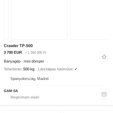
Crawler TP-500
3 700 EUR
≈ 1 340 000 Ft
Bányagép - mini dömper
Teherbírás
500 kg
Lánctalpas futóműve
✓
Spanyolország, Madrid
GAM SA