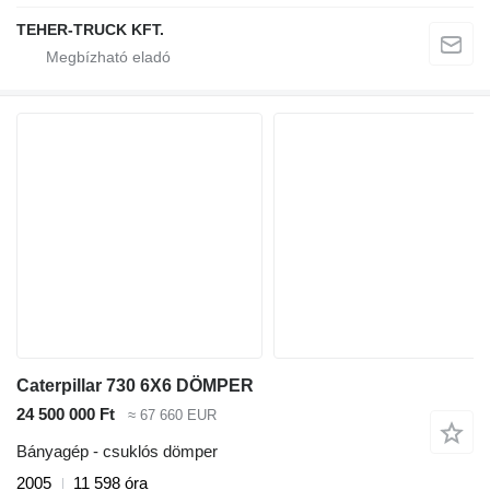
TEHER-TRUCK KFT.
Caterpillar 730 6X6 DÖMPER
24 500 000 Ft
≈ 67 660 EUR
Bányagép - csuklós dömper
2005
11 598 óra