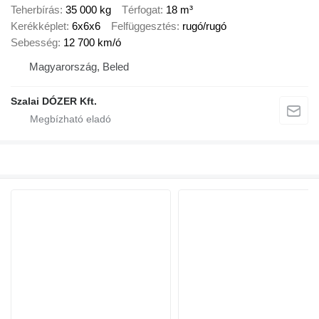
Teherbírás
35 000 kg
Térfogat
18 m³
Kerékképlet
6x6x6
Felfüggesztés
rugó/rugó
Sebesség
12 700 km/ó
Magyarország, Beled
Szalai DÓZER Kft.