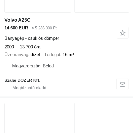
Volvo A25C
14 600 EUR
≈ 5 286 000 Ft
Bányagép - csuklós dömper
2000
13 700 óra
Üzemanyag
dízel
Térfogat
16 m³
Magyarország, Beled
Szalai DÓZER Kft.