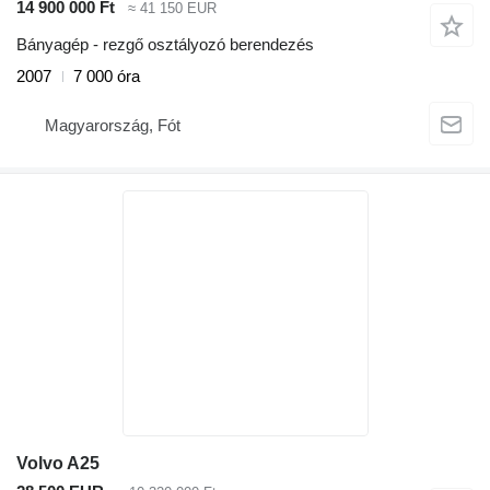
14 900 000 Ft
≈ 41 150 EUR
Bányagép - rezgő osztályozó berendezés
2007
7 000 óra
Magyarország, Fót
Volvo A25