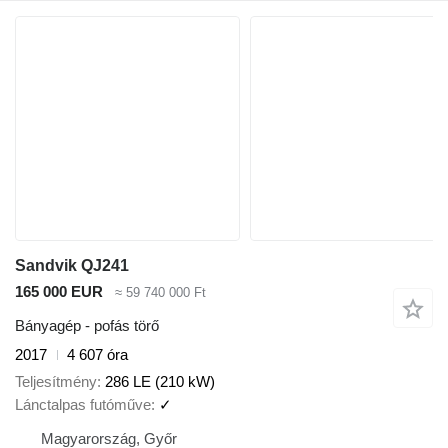
Sandvik QJ241
165 000 EUR
≈ 59 740 000 Ft
Bányagép - pofás törő
2017
4 607 óra
Teljesítmény
286 LE (210 kW)
Lánctalpas futóműve
✓
Magyarország, Győr