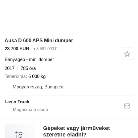
Ausa D 600 APS Mini dumper
23 700 EUR
≈ 8 581 000 Ft
Bányagép - mini dömper
2017
785 óra
Teherbírás
6 000 kg
Magyarország, Budapest
Laslo Truck
Gépeket vagy járműveket
szeretne eladni?