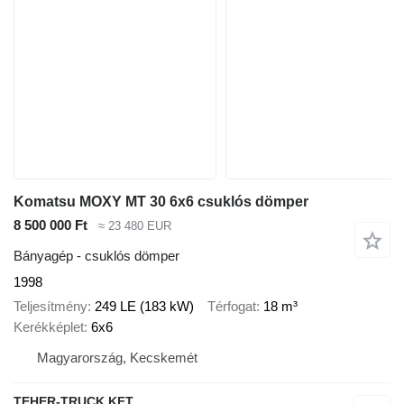
Komatsu MOXY MT 30 6x6 csuklós dömper
8 500 000 Ft
≈ 23 480 EUR
Bányagép - csuklós dömper
1998
Teljesítmény
249 LE (183 kW)
Térfogat
18 m³
Kerékképlet
6x6
Magyarország, Kecskemét
TEHER-TRUCK KFT.