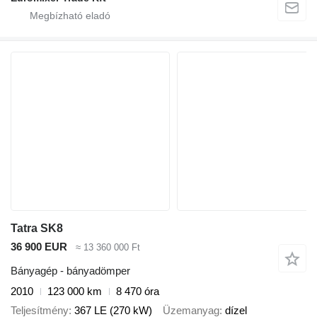
Tatra SK8
36 900 EUR
≈ 13 360 000 Ft
Bányagép - bányadömper
2010
123 000 km
8 470 óra
Teljesítmény
367 LE (270 kW)
Üzemanyag
dízel