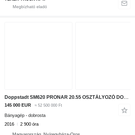
Doppstadt SM620 PRONAR 20.55 OSZTÁLYOZÓ DOBROSTA
145 000 EUR
≈ 52 500 000 Ft
Bányagép - dobrosta
2016
2 900 óra
Magyarország, Nyíregyháza-Oros