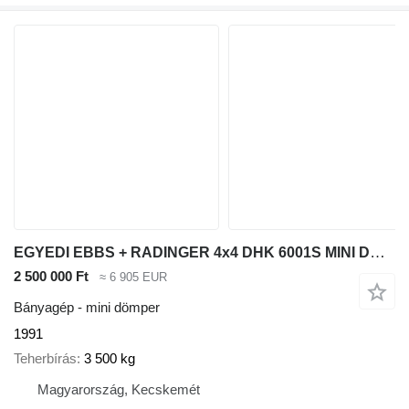
EGYEDI EBBS + RADINGER 4x4 DHK 6001S MINI DÖMPER
2 500 000 Ft
≈ 6 905 EUR
Bányagép - mini dömper
1991
Teherbírás
3 500 kg
Magyarország, Kecskemét