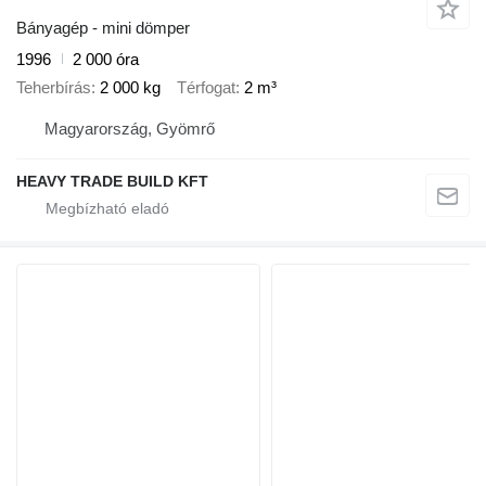
Bányagép - mini dömper
1996
2 000 óra
Teherbírás
2 000 kg
Térfogat
2 m³
Magyarország, Gyömrő
HEAVY TRADE BUILD KFT