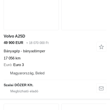
Volvo A25D
49 900 EUR
≈ 18 070 000 Ft
Bányagép - bányadömper
17 056 km
Euró
Euro 3
Magyarország, Beled
Szalai DÓZER Kft.