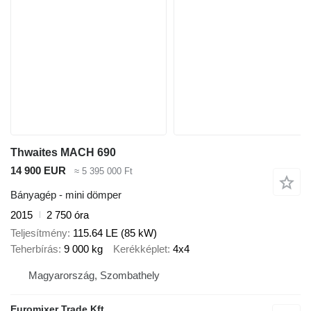
Thwaites MACH 690
14 900 EUR
≈ 5 395 000 Ft
Bányagép - mini dömper
2015
2 750 óra
Teljesítmény
115.64 LE (85 kW)
Teherbírás
9 000 kg
Kerékképlet
4x4
Magyarország, Szombathely
Euromixer Trade Kft