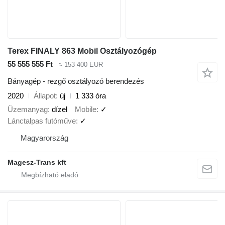
Terex FINALY 863 Mobil Osztályozógép
55 555 555 Ft
≈ 153 400 EUR
Bányagép - rezgő osztályozó berendezés
2020
Állapot
új
1 333 óra
Üzemanyag
dízel
Mobile
✓
Lánctalpas futóműve
✓
Magyarország
Magesz-Trans kft