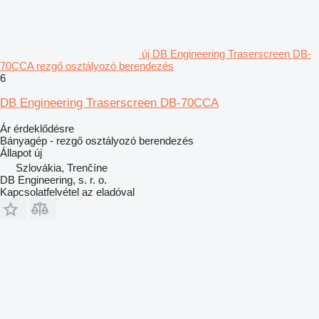
új DB Engineering Traserscreen DB-
70CCA rezgő osztályozó berendezés
6
DB Engineering Traserscreen DB-70CCA
Ár érdeklődésre
Bányagép - rezgő osztályozó berendezés
Állapot
új
Szlovákia, Trenčíne
DB Engineering, s. r. o.
Kapcsolatfelvétel az eladóval