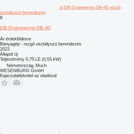
új DB Engineering DB-40 rezgő
osztályozó berendezés
8
DB Engineering DB-40
Ár érdeklődésre
Bányagép - rezgő osztályozó berendezés
2022
Állapot
új
Teljesítmény
0.75 LE (0.55 kW)
Németország, Much
WESENBURG GmbH
Kapcsolatfelvétel az eladóval