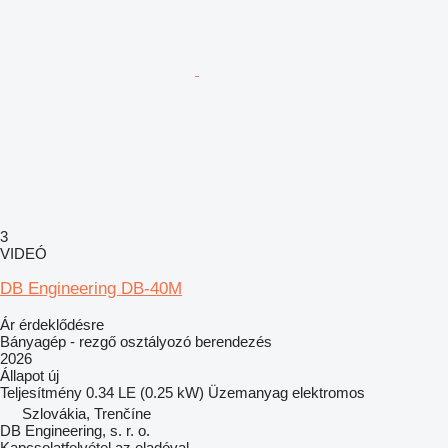
3
VIDEÓ
DB Engineering DB-40M
Ár érdeklődésre
Bányagép - rezgő osztályozó berendezés
2026
Állapot
új
Teljesítmény
0.34 LE (0.25 kW)
Üzemanyag
elektromos
Szlovákia, Trenčíne
DB Engineering, s. r. o.
Kapcsolatfelvétel az eladóval