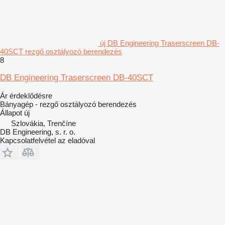
új DB Engineering Traserscreen DB-
40SCT rezgő osztályozó berendezés
8
DB Engineering Traserscreen DB-40SCT
Ár érdeklődésre
Bányagép - rezgő osztályozó berendezés
Állapot
új
Szlovákia, Trenčíne
DB Engineering, s. r. o.
Kapcsolatfelvétel az eladóval