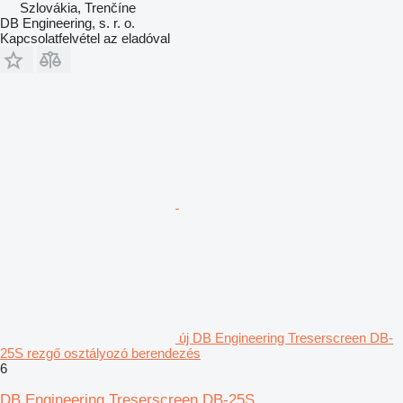
Szlovákia, Trenčíne
DB Engineering, s. r. o.
Kapcsolatfelvétel az eladóval
új DB Engineering Treserscreen DB-
25S rezgő osztályozó berendezés
6
DB Engineering Treserscreen DB-25S