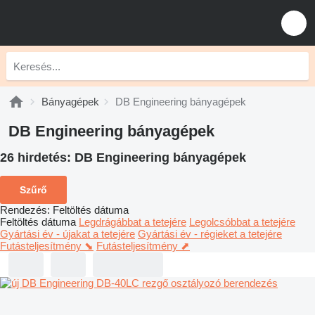
Bányagépek
DB Engineering bányagépek
DB Engineering bányagépek
26 hirdetés:
DB Engineering bányagépek
Szűrő
Rendezés
:
Feltöltés dátuma
Feltöltés dátuma
Legdrágábbat a tetejére
Legolcsóbbat a tetejére
Gyártási év - újakat a tetejére
Gyártási év - régieket a tetejére
Futásteljesítmény ⬊
Futásteljesítmény ⬈