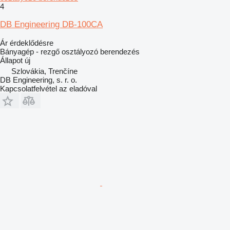
4
DB Engineering DB-100CA
Ár érdeklődésre
Bányagép - rezgő osztályozó berendezés
Állapot
új
Szlovákia, Trenčíne
DB Engineering, s. r. o.
Kapcsolatfelvétel az eladóval