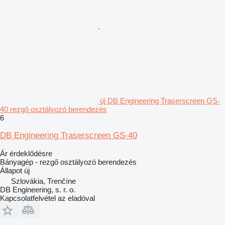
új DB Engineering Traserscreen GS-
40 rezgő osztályozó berendezés
6
DB Engineering Traserscreen GS-40
Ár érdeklődésre
Bányagép - rezgő osztályozó berendezés
Állapot
új
Szlovákia, Trenčíne
DB Engineering, s. r. o.
Kapcsolatfelvétel az eladóval