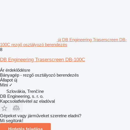
új DB Engineering Traserscreen DB-
100C rezgő osztályozó berendezés
8
DB Engineering Traserscreen DB-100C
Ár érdeklődésre
Bányagép - rezgő osztályozó berendezés
Állapot
új
Mini
✓
Szlovákia, Trenčíne
DB Engineering, s. r. o.
Kapcsolatfelvétel az eladóval
Gépeket vagy járműveket szeretne eladni?
Mi segítünk!
Hirdetés feladása