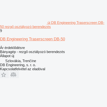
új DB Engineering Traserscreen DB-
50 rezgő osztályozó berendezés
9
DB Engineering Traserscreen DB-50
Ár érdeklődésre
Bányagép - rezgő osztályozó berendezés
Állapot
új
Szlovákia, Trenčíne
DB Engineering, s. r. o.
Kapcsolatfelvétel az eladóval