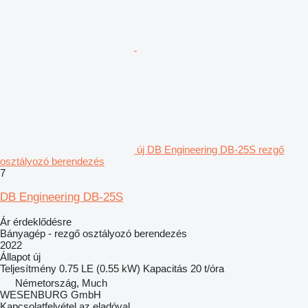
új DB Engineering DB-25S rezgő
osztályozó berendezés
7
DB Engineering DB-25S
Ár érdeklődésre
Bányagép - rezgő osztályozó berendezés
2022
Állapot
új
Teljesítmény
0.75 LE (0.55 kW)
Kapacitás
20 t/óra
Németország, Much
WESENBURG GmbH
Kapcsolatfelvétel az eladóval