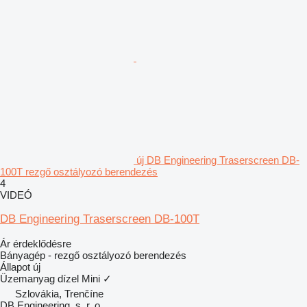
új DB Engineering Traserscreen DB-
100T rezgő osztályozó berendezés
4
VIDEÓ
DB Engineering Traserscreen DB-100T
Ár érdeklődésre
Bányagép - rezgő osztályozó berendezés
Állapot
új
Üzemanyag
dízel
Mini
✓
Szlovákia, Trenčíne
DB Engineering, s. r. o.