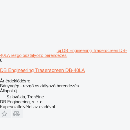
új DB Engineering Traserscreen DB-
40LA rezgő osztályozó berendezés
6
DB Engineering Traserscreen DB-40LA
Ár érdeklődésre
Bányagép - rezgő osztályozó berendezés
Állapot
új
Szlovákia, Trenčíne
DB Engineering, s. r. o.
Kapcsolatfelvétel az eladóval