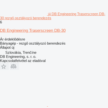
új DB Engineering Traserscreen DB-
30 rezgő osztályozó berendezés
6
DB Engineering Traserscreen DB-30
Ár érdeklődésre
Bányagép - rezgő osztályozó berendezés
Állapot
új
Szlovákia, Trenčíne
DB Engineering, s. r. o.
Kapcsolatfelvétel az eladóval