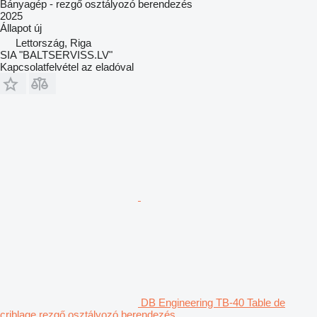
Bányagép - rezgő osztályozó berendezés
2025
Állapot
új
Lettország, Riga
SIA "BALTSERVISS.LV"
Kapcsolatfelvétel az eladóval
DB Engineering TB-40 Table de
criblage rezgő osztályozó berendezés