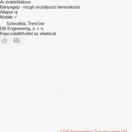
Ár érdeklődésre
Bányagép - rezgő osztályozó berendezés
Állapot
új
Mobile
✓
Szlovákia, Trenčíne
DB Engineering, s. r. o.
Kapcsolatfelvétel az eladóval
új DB Engineering Traserscreen DB