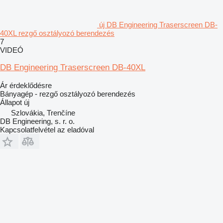
új DB Engineering Traserscreen DB-
40XL rezgő osztályozó berendezés
7
VIDEÓ
DB Engineering Traserscreen DB-40XL
Ár érdeklődésre
Bányagép - rezgő osztályozó berendezés
Állapot
új
Szlovákia, Trenčíne
DB Engineering, s. r. o.
Kapcsolatfelvétel az eladóval