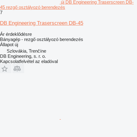
új DB Engineering Traserscreen DB-
45 rezgő osztályozó berendezés
7
DB Engineering Traserscreen DB-45
Ár érdeklődésre
Bányagép - rezgő osztályozó berendezés
Állapot
új
Szlovákia, Trenčíne
DB Engineering, s. r. o.
Kapcsolatfelvétel az eladóval