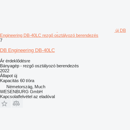
új DB
Engineering DB-40LC rezgő osztályozó berendezés
7
DB Engineering DB-40LC
Ár érdeklődésre
Bányagép - rezgő osztályozó berendezés
2022
Állapot
új
Kapacitás
60 t/óra
Németország, Much
WESENBURG GmbH
Kapcsolatfelvétel az eladóval