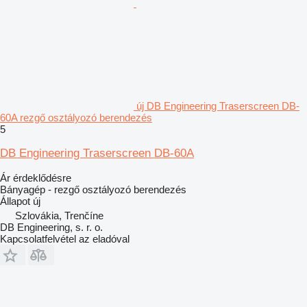
új DB Engineering Traserscreen DB-
60A rezgő osztályozó berendezés
5
DB Engineering Traserscreen DB-60A
Ár érdeklődésre
Bányagép - rezgő osztályozó berendezés
Állapot
új
Szlovákia, Trenčíne
DB Engineering, s. r. o.
Kapcsolatfelvétel az eladóval