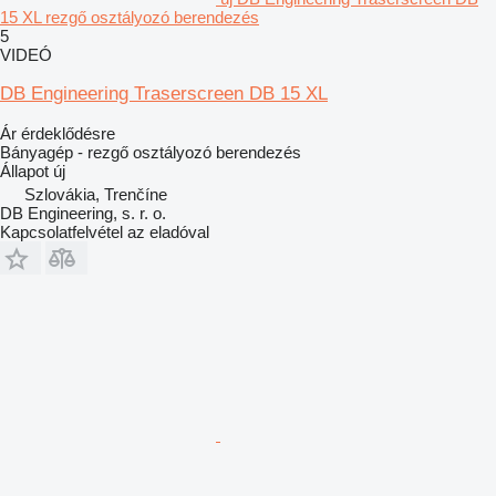
15 XL rezgő osztályozó berendezés
5
VIDEÓ
DB Engineering Traserscreen DB 15 XL
Ár érdeklődésre
Bányagép - rezgő osztályozó berendezés
Állapot
új
Szlovákia, Trenčíne
DB Engineering, s. r. o.
Kapcsolatfelvétel az eladóval