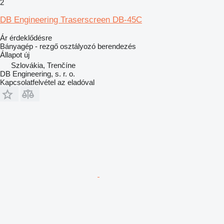
2
DB Engineering Traserscreen DB-45C
Ár érdeklődésre
Bányagép - rezgő osztályozó berendezés
Állapot
új
Szlovákia, Trenčíne
DB Engineering, s. r. o.
Kapcsolatfelvétel az eladóval