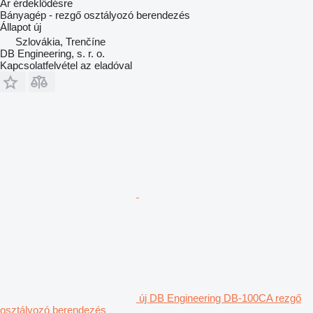
Ár érdeklődésre
Bányagép - rezgő osztályozó berendezés
Állapot
új
Szlovákia, Trenčíne
DB Engineering, s. r. o.
Kapcsolatfelvétel az eladóval
új DB Engineering DB-100CA rezgő
osztályozó berendezés