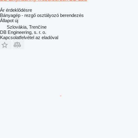
Ár érdeklődésre
Bányagép - rezgő osztályozó berendezés
Állapot
új
Szlovákia, Trenčíne
DB Engineering, s. r. o.
Kapcsolatfelvétel az eladóval