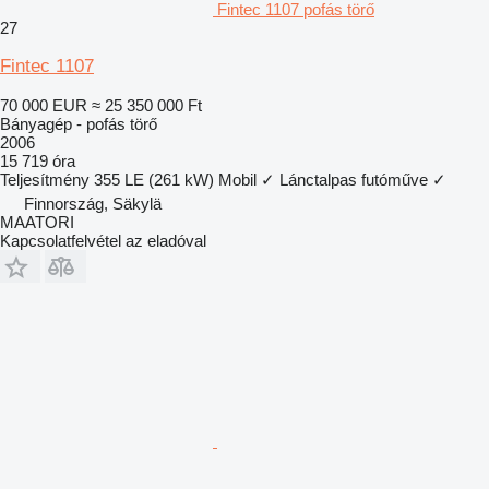
Fintec 1107 pofás törő
27
Fintec 1107
70 000 EUR
≈ 25 350 000 Ft
Bányagép - pofás törő
2006
15 719 óra
Teljesítmény
355 LE (261 kW)
Mobil
✓
Lánctalpas futóműve
✓
Finnország, Säkylä
MAATORI
Kapcsolatfelvétel az eladóval