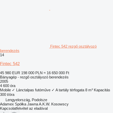
Fintec 542 rezgő osztályozó
berendezés
14
Fintec 542
45 980 EUR
198 000 PLN
≈ 16 650 000 Ft
Bányagép - rezgő osztályozó berendezés
2005
4 600 óra
Mobile
✓
Lánctalpas futóműve
✓
A tartály térfogata
8 m³
Kapacitás
300 t/óra
Lengyelország, Podolsze
Adamex Spółka Jawna A.K.W. Kosowscy
Kapcsolatfelvétel az eladóval