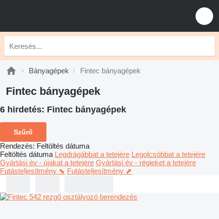
Bányagépek
Fintec bányagépek
Fintec bányagépek
6 hirdetés:
Fintec bányagépek
Szűrő
Rendezés
:
Feltöltés dátuma
Feltöltés dátuma
Legdrágábbat a tetejére
Legolcsóbbat a tetejére
Gyártási év - újakat a tetejére
Gyártási év - régieket a tetejére
Futásteljesítmény ⬊
Futásteljesítmény ⬈