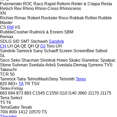
Putzmeister
ROC
Raco
Rapid
Reform
Reiter & Crippa
Resta
Retsch
Rev
Rhino
Rhino-Cross
Rhinoceros
XN
Richier
Rimac
Robert
Rockster
Roco
Rokbak
Rollier
Rubble
Master
CS
RM
VS
RubbleCrusher
Rudnick & Enners
SBM
Remax
SDLG
SID
SMT Stichweh
Sandvik
CH
LH
QA
QE
QH
QI
QJ
Toro
UH
Sandvik-Tamrock
Sany
Schaeff
Screen
ScreenBee
Sdlool
SL
Seco
Seko
Shacman
Sinotruk Howo
Skako
Slanetrac
Spatpac
Stone
Suhman
Svedala-Arbrå
Svedala-Demag
Symons
TVS
Takeuchi
TCR 50
Tamrock
Tatra
TehnoMashStroy
Telsmith
Terex
820
883+
TA
TR
TSV
Terex-Finlay
683
694
873
883
C1545
C1550
I110
I140
J960
J1170
J1175
Terra Select
T5
T6
TerraGator
Tesab
700i
800i
1412
10570
TS
Thwaites