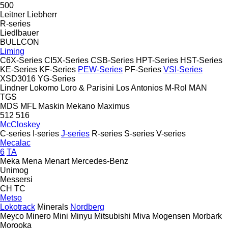
500
Leitner
Liebherr
R-series
Liedlbauer
BULLCON
Liming
C6X-Series
CI5X-Series
CSB-Series
HPT-Series
HST-Series
KE-Series
KF-Series
PEW-Series
PF-Series
VSI-Series
XSD3016
YG-Series
Lindner
Lokomo
Loro & Parisini
Los Antonios
M-Rol
MAN
TGS
MDS
MFL
Maskin Mekano
Maximus
512
516
McCloskey
C-series
I-series
J-series
R-series
S-series
V-series
Mecalac
6
TA
Meka
Mena
Menart
Mercedes-Benz
Unimog
Messersi
CH
TC
Metso
Lokotrack
Minerals
Nordberg
Meyco
Minero
Mini
Minyu
Mitsubishi
Miva
Mogensen
Morbark
Morooka