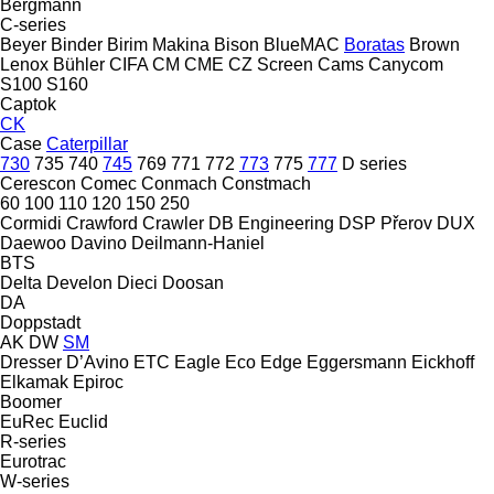
Bergmann
C-series
Beyer
Binder
Birim Makina
Bison
BlueMAC
Boratas
Brown
Lenox
Bühler
CIFA
CM
CME
CZ Screen
Cams
Canycom
S100
S160
Captok
CK
Case
Caterpillar
730
735
740
745
769
771
772
773
775
777
D series
Cerescon
Comec
Conmach
Constmach
60
100
110
120
150
250
Cormidi
Crawford
Crawler
DB Engineering
DSP Přerov
DUX
Daewoo
Davino
Deilmann-Haniel
BTS
Delta
Develon
Dieci
Doosan
DA
Doppstadt
AK
DW
SM
Dresser
D’Avino
ETC
Eagle
Eco
Edge
Eggersmann
Eickhoff
Elkamak
Epiroc
Boomer
EuRec
Euclid
R-series
Eurotrac
W-series