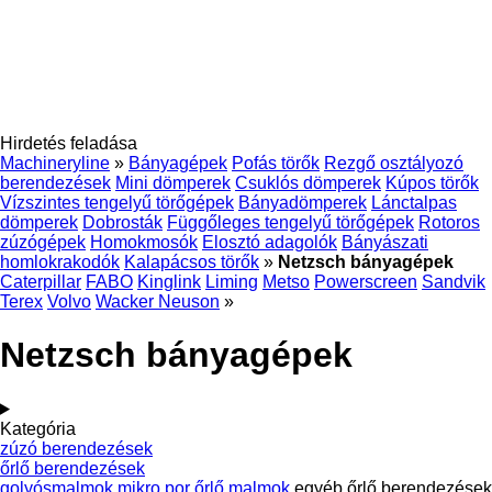
Hirdetés feladása
Machineryline
»
Bányagépek
Pofás törők
Rezgő osztályozó
berendezések
Mini dömperek
Csuklós dömperek
Kúpos törők
Vízszintes tengelyű törőgépek
Bányadömperek
Lánctalpas
dömperek
Dobrosták
Függőleges tengelyű törőgépek
Rotoros
zúzógépek
Homokmosók
Elosztó adagolók
Bányászati
homlokrakodók
Kalapácsos törők
»
Netzsch bányagépek
Caterpillar
FABO
Kinglink
Liming
Metso
Powerscreen
Sandvik
Terex
Volvo
Wacker Neuson
»
Netzsch bányagépek
Kategória
zúzó berendezések
őrlő berendezések
golyósmalmok
mikro por őrlő malmok
egyéb őrlő berendezések