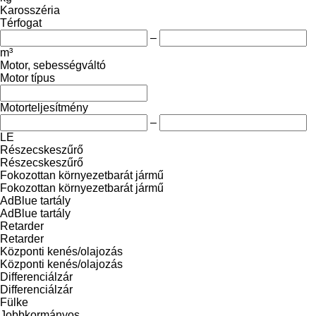
Karosszéria
Térfogat
–
m³
Motor, sebességváltó
Motor típus
Motorteljesítmény
–
LE
Részecskeszűrő
Részecskeszűrő
Fokozottan környezetbarát jármű
Fokozottan környezetbarát jármű
AdBlue tartály
AdBlue tartály
Retarder
Retarder
Központi kenés/olajozás
Központi kenés/olajozás
Differenciálzár
Differenciálzár
Fülke
Jobbkormányos