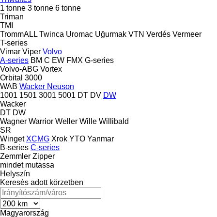
1 tonne
3 tonne
6 tonne
Triman
TMI
TrommALL
Twinca
Uromac
Uğurmak
VTN
Verdés
Vermeer
T-series
Vimar
Viper
Volvo
A-series
BM
C
EW
FMX
G-series
Volvo-ABG
Vortex
Orbital 3000
WAB
Wacker Neuson
1001
1501
3001
5001
DT
DV
DW
Wacker
DT
DW
Wagner
Warrior
Weller
Wille
Willibald
SR
Winget
XCMG
Xrok
YTO
Yanmar
B-series
C-series
Zemmler
Zipper
mindet mutassa
Helyszín
Keresés adott körzetben
Magyarország