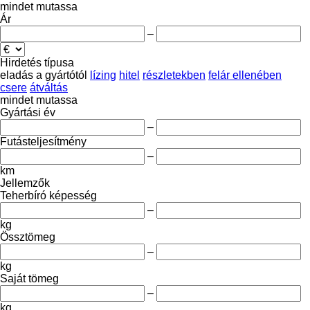
mindet mutassa
Ár
–
Hirdetés típusa
eladás
a gyártótól
lízing
hitel
részletekben
felár ellenében
csere
átváltás
mindet mutassa
Gyártási év
–
Futásteljesítmény
–
km
Jellemzők
Teherbíró képesség
–
kg
Össztömeg
–
kg
Saját tömeg
–
kg