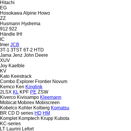
Hitachi
EG
Hosokawa Alpine
Howo
ZZ
Husmann
Hydrema
912
922
Händle
IHI
IC
Imer
JCB
3T-1
3TST
6T-2
HTD
Jama
Jenz
John Deere
XUV
Joy
Kaelble
KV
Kato
Keestrack
Combo
Explorer
Frontier
Novum
Kemco
Ken
Kinglink
2LSX
KL
KPF
PE
ZSW
Kiverco
Kivisampo
Kleemann
Mobicat
Mobirex
Mobiscreen
Kobelco
Kohler
Kolberg
Komatsu
BR
CD
D series
HD
HM
Komplet
Komptech
Krupp
Kubota
KC-series
LT
Laurini
Lefort