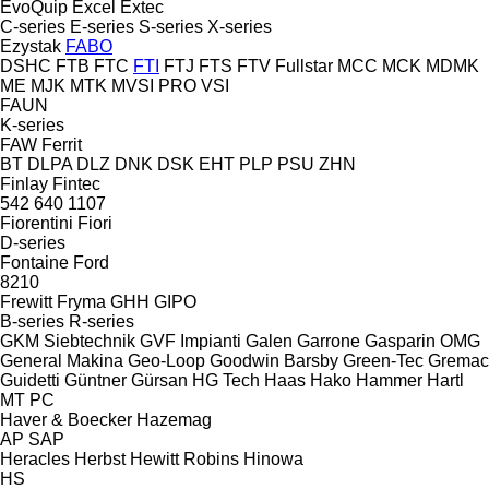
EvoQuip
Excel
Extec
C-series
E-series
S-series
X-series
Ezystak
FABO
DSHC
FTB
FTC
FTI
FTJ
FTS
FTV
Fullstar
MCC
MCK
MDMK
ME
MJK
MTK
MVSI
PRO
VSI
FAUN
K-series
FAW
Ferrit
BT
DLPA
DLZ
DNK
DSK
EHT
PLP
PSU
ZHN
Finlay
Fintec
542
640
1107
Fiorentini
Fiori
D-series
Fontaine
Ford
8210
Frewitt
Fryma
GHH
GIPO
B-series
R-series
GKM Siebtechnik
GVF Impianti
Galen
Garrone
Gasparin OMG
General Makina
Geo-Loop
Goodwin Barsby
Green-Tec
Gremac
Guidetti
Güntner
Gürsan
HG Tech
Haas
Hako
Hammer
Hartl
MT
PC
Haver & Boecker
Hazemag
AP
SAP
Heracles
Herbst
Hewitt Robins
Hinowa
HS