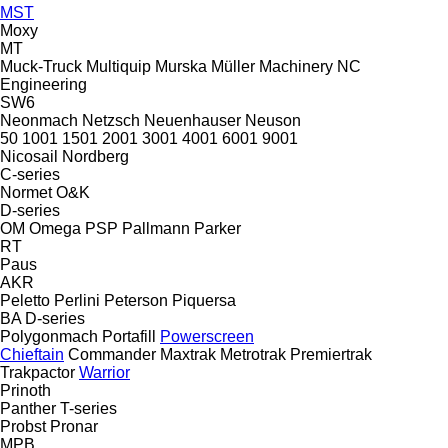
MST
Moxy
MT
Muck-Truck
Multiquip
Murska
Müller Machinery
NC
Engineering
SW6
Neonmach
Netzsch
Neuenhauser
Neuson
50
1001
1501
2001
3001
4001
6001
9001
Nicosail
Nordberg
C-series
Normet
O&K
D-series
OM
Omega
PSP
Pallmann
Parker
RT
Paus
AKR
Peletto
Perlini
Peterson
Piquersa
BA
D-series
Polygonmach
Portafill
Powerscreen
Chieftain
Commander
Maxtrak
Metrotrak
Premiertrak
Trakpactor
Warrior
Prinoth
Panther
T-series
Probst
Pronar
MPB