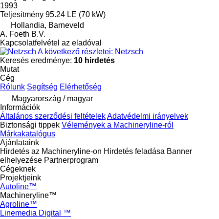
1993
Teljesítmény
95.24 LE (70 kW)
Hollandia, Barneveld
A. Foeth B.V.
Kapcsolatfelvétel az eladóval
A következő részletei: Netzsch
Keresés eredménye:
10 hirdetés
Mutat
Cég
Rólunk
Segítség
Elérhetőség
Magyarország / magyar
Információk
Általános szerződési feltételek
Adatvédelmi irányelvek
Biztonsági tippek
Vélemények a Machineryline-ról
Márkakatalógus
Ajánlataink
Hirdetés az Machineryline-on
Hirdetés feladása
Banner
elhelyezése
Partnerprogram
Cégeknek
Projektjeink
Autoline™
Machineryline™
Agroline™
Linemedia Digital ™