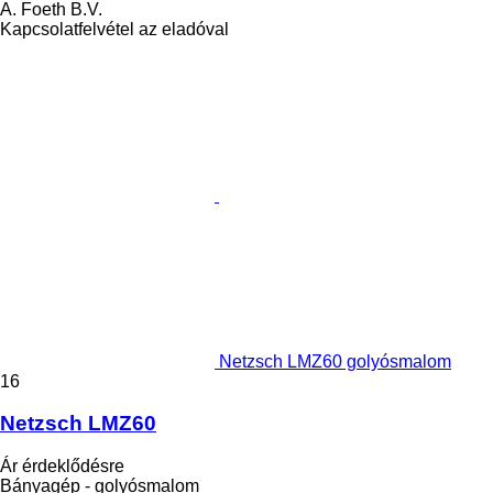
A. Foeth B.V.
Kapcsolatfelvétel az eladóval
Netzsch LMZ60 golyósmalom
16
Netzsch LMZ60
Ár érdeklődésre
Bányagép - golyósmalom