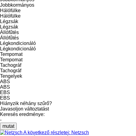
Jobbkormányos
Hálófülke
Hálófülke
Légzsák
Légzsák
Állófűtés
Állófűtés
Légkondicionáló
Légkondicionáló
Tempomat
Tempomat
Tachográf
Tachográf
Tengelyek
ABS
ABS
EBS
EBS
Hiányzik néhány szűrő?
Javasoljon változtatást
Keresés eredménye:
-
mutat
A következő részletei: Netzsch