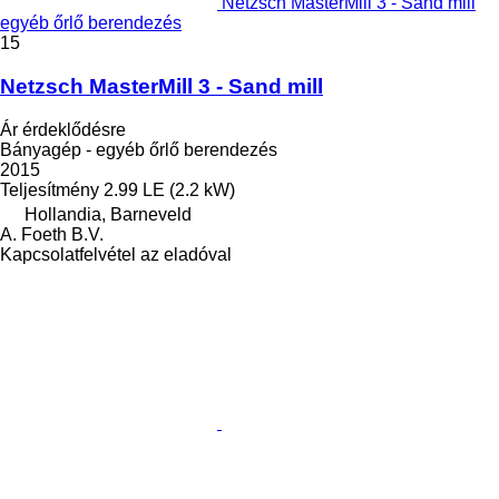
Netzsch MasterMill 3 - Sand mill
egyéb őrlő berendezés
15
Netzsch MasterMill 3 - Sand mill
Ár érdeklődésre
Bányagép - egyéb őrlő berendezés
2015
Teljesítmény
2.99 LE (2.2 kW)
Hollandia, Barneveld
A. Foeth B.V.
Kapcsolatfelvétel az eladóval