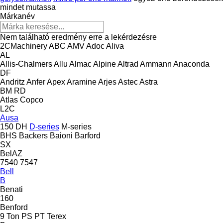
mindet mutassa
Márkanév
Nem található eredmény erre a lekérdezésre
2CMachinery
ABC
AMV
Adoc
Aliva
AL
Allis-Chalmers
Allu
Almac
Alpine
Altrad
Ammann
Anaconda
DF
Andritz
Anfer
Apex
Aramine
Arjes
Astec
Astra
BM
RD
Atlas Copco
L2C
Ausa
150 DH
D-series
M-series
BHS
Backers
Baioni
Barford
SX
BelAZ
7540
7547
Bell
B
Benati
160
Benford
9 Ton
PS
PT
Terex