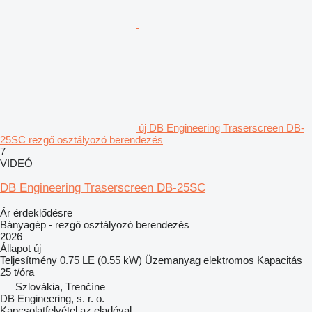
új DB Engineering Traserscreen DB-
25SC rezgő osztályozó berendezés
7
VIDEÓ
DB Engineering Traserscreen DB-25SC
Ár érdeklődésre
Bányagép - rezgő osztályozó berendezés
2026
Állapot
új
Teljesítmény
0.75 LE (0.55 kW)
Üzemanyag
elektromos
Kapacitás
25 t/óra
Szlovákia, Trenčíne
DB Engineering, s. r. o.
Kapcsolatfelvétel az eladóval