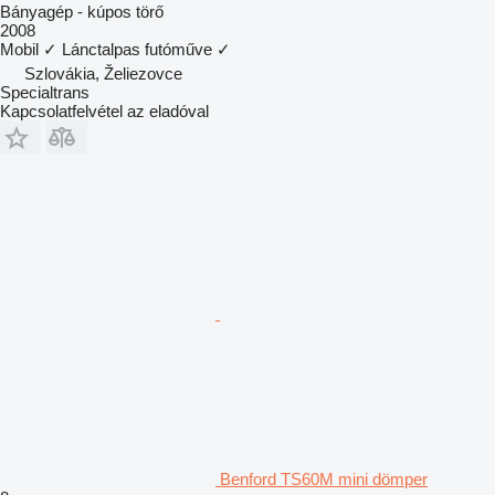
Bányagép - kúpos törő
2008
Mobil
✓
Lánctalpas futóműve
✓
Szlovákia, Želiezovce
Specialtrans
Kapcsolatfelvétel az eladóval
Benford TS60M mini dömper