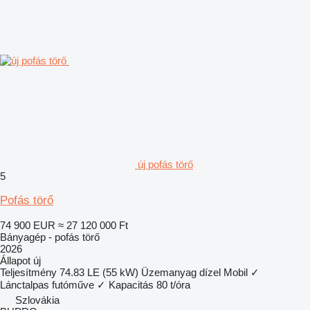
új pofás törő
5
Pofás törő
74 900 EUR
≈ 27 120 000 Ft
Bányagép - pofás törő
2026
Állapot
új
Teljesítmény
74.83 LE (55 kW)
Üzemanyag
dízel
Mobil
✓
Lánctalpas futóműve
✓
Kapacitás
80 t/óra
Szlovákia