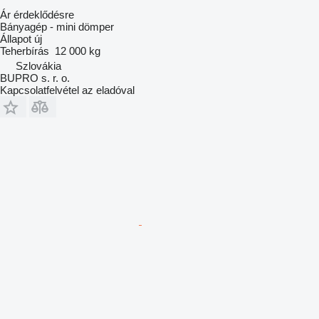
Ár érdeklődésre
Bányagép - mini dömper
Állapot
új
Teherbírás
12 000 kg
Szlovákia
BUPRO s. r. o.
Kapcsolatfelvétel az eladóval