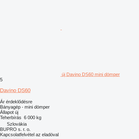
új Davino DS60 mini dömper
5
Davino DS60
Ár érdeklődésre
Bányagép - mini dömper
Állapot
új
Teherbírás
6 000 kg
Szlovákia
BUPRO s. r. o.
Kapcsolatfelvétel az eladóval