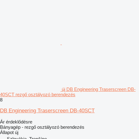
új DB Engineering Traserscreen DB-
40SCT rezgő osztályozó berendezés
8
DB Engineering Traserscreen DB-40SCT
Ár érdeklődésre
Bányagép - rezgő osztályozó berendezés
Állapot
új
Szlovákia, Trenčíne