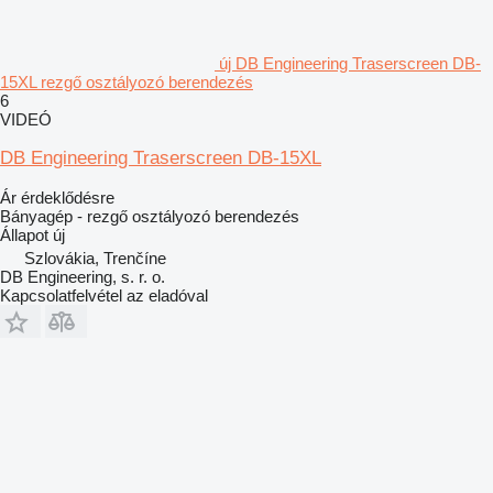
új DB Engineering Traserscreen DB-
15XL rezgő osztályozó berendezés
6
VIDEÓ
DB Engineering Traserscreen DB-15XL
Ár érdeklődésre
Bányagép - rezgő osztályozó berendezés
Állapot
új
Szlovákia, Trenčíne
DB Engineering, s. r. o.
Kapcsolatfelvétel az eladóval