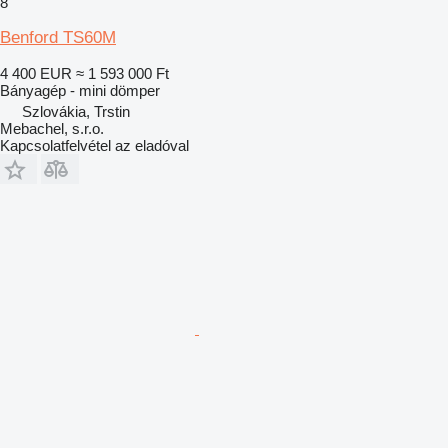
8
Benford TS60M
4 400 EUR
≈ 1 593 000 Ft
Bányagép - mini dömper
Szlovákia, Trstin
Mebachel, s.r.o.
Kapcsolatfelvétel az eladóval