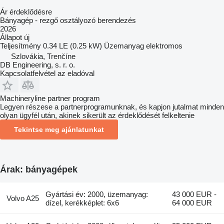
Ár érdeklődésre
Bányagép - rezgő osztályozó berendezés
2026
Állapot
új
Teljesítmény
0.34 LE (0.25 kW)
Üzemanyag
elektromos
Szlovákia, Trenčíne
DB Engineering, s. r. o.
Kapcsolatfelvétel az eladóval
Machineryline partner program
Legyen részese a partnerprogramunknak, és kapjon jutalmat minden
olyan ügyfél után, akinek sikerült az érdeklődését felkeltenie
Tekintse meg ajánlatunkat
Árak: bányagépek
Gyártási év: 2000, üzemanyag:
43 000 EUR -
Volvo A25
dízel, kerékképlet: 6x6
64 000 EUR