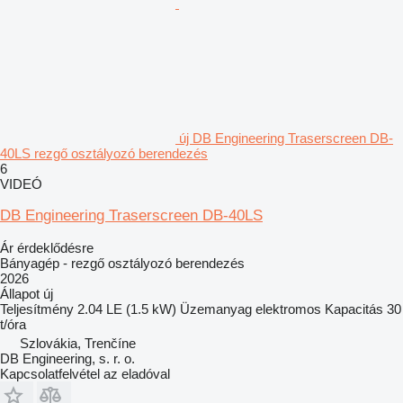
új DB Engineering Traserscreen DB-
40LS rezgő osztályozó berendezés
6
VIDEÓ
DB Engineering Traserscreen DB-40LS
Ár érdeklődésre
Bányagép - rezgő osztályozó berendezés
2026
Állapot
új
Teljesítmény
2.04 LE (1.5 kW)
Üzemanyag
elektromos
Kapacitás
30
t/óra
Szlovákia, Trenčíne
DB Engineering, s. r. o.
Kapcsolatfelvétel az eladóval