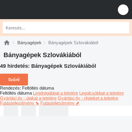
Bányagépek
Bányagépek Szlovákiából
Bányagépek Szlovákiából
49 hirdetés:
Bányagépek Szlovákiából
Szűrő
Rendezés
:
Feltöltés dátuma
Feltöltés dátuma
Legdrágábbat a tetejére
Legolcsóbbat a tetejére
Gyártási év - újakat a tetejére
Gyártási év - régieket a tetejére
Futásteljesítmény ⬊
Futásteljesítmény ⬈