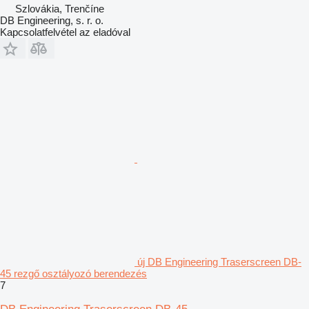
Szlovákia, Trenčíne
DB Engineering, s. r. o.
Kapcsolatfelvétel az eladóval
új DB Engineering Traserscreen DB-
45 rezgő osztályozó berendezés
7