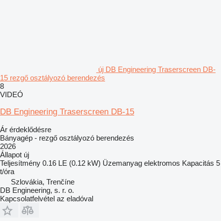
új DB Engineering Traserscreen DB-
15 rezgő osztályozó berendezés
8
VIDEÓ
DB Engineering Traserscreen DB-15
Ár érdeklődésre
Bányagép - rezgő osztályozó berendezés
2026
Állapot
új
Teljesítmény
0.16 LE (0.12 kW)
Üzemanyag
elektromos
Kapacitás
5
t/óra
Szlovákia, Trenčíne
DB Engineering, s. r. o.
Kapcsolatfelvétel az eladóval