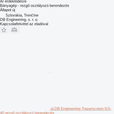
Ár érdeklődésre
Bányagép - rezgő osztályozó berendezés
Állapot
új
Szlovákia, Trenčíne
DB Engineering, s. r. o.
Kapcsolatfelvétel az eladóval
új DB Engineering Traserscreen GS-
40 rezgő osztályozó berendezés