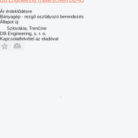
DB Engineering Traserscreen DB-45
Ár érdeklődésre
Bányagép - rezgő osztályozó berendezés
Állapot
új
Szlovákia, Trenčíne
DB Engineering, s. r. o.
Kapcsolatfelvétel az eladóval