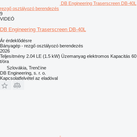
DB Engineering Traserscreen DB-40L
rezgő osztályozó berendezés
9
VIDEÓ
DB Engineering Traserscreen DB-40L
Ár érdeklődésre
Bányagép - rezgő osztályozó berendezés
2026
Teljesítmény
2.04 LE (1.5 kW)
Üzemanyag
elektromos
Kapacitás
60
t/óra
Szlovákia, Trenčíne
DB Engineering, s. r. o.
Kapcsolatfelvétel az eladóval