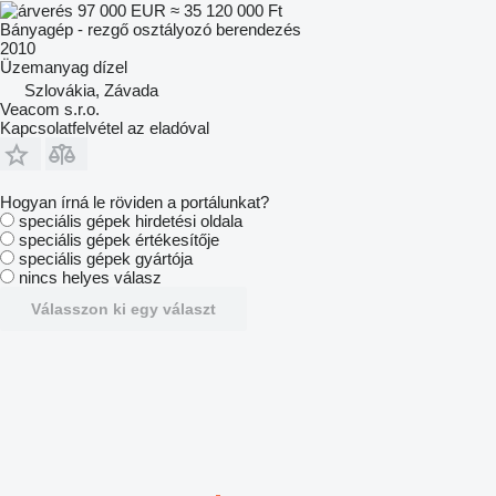
97 000 EUR
≈ 35 120 000 Ft
Bányagép - rezgő osztályozó berendezés
2010
Üzemanyag
dízel
Szlovákia, Závada
Veacom s.r.o.
Kapcsolatfelvétel az eladóval
Hogyan írná le röviden a portálunkat?
speciális gépek hirdetési oldala
speciális gépek értékesítője
speciális gépek gyártója
nincs helyes válasz
Válasszon ki egy választ