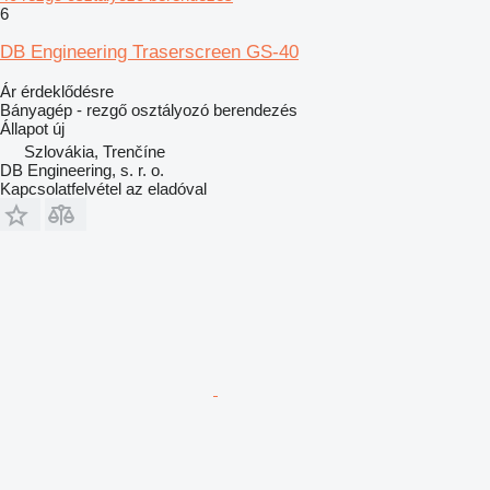
6
DB Engineering Traserscreen GS-40
Ár érdeklődésre
Bányagép - rezgő osztályozó berendezés
Állapot
új
Szlovákia, Trenčíne
DB Engineering, s. r. o.
Kapcsolatfelvétel az eladóval