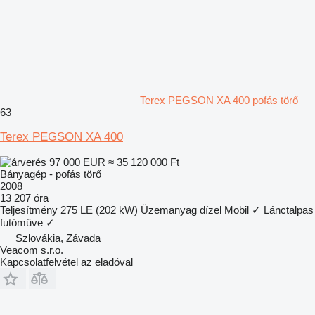
Terex PEGSON XA 400 pofás törő
63
Terex PEGSON XA 400
97 000 EUR
≈ 35 120 000 Ft
Bányagép - pofás törő
2008
13 207 óra
Teljesítmény
275 LE (202 kW)
Üzemanyag
dízel
Mobil
✓
Lánctalpas
futóműve
✓
Szlovákia, Závada
Veacom s.r.o.
Kapcsolatfelvétel az eladóval