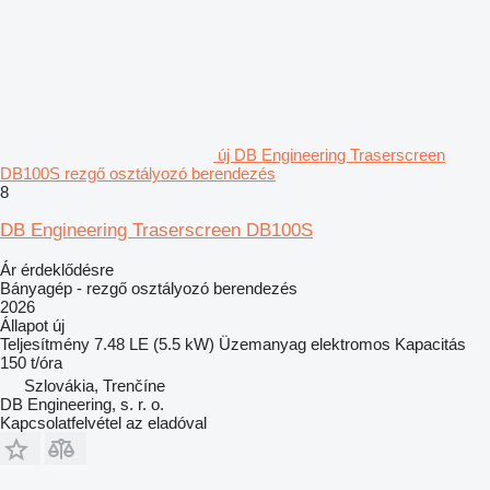
új DB Engineering Traserscreen
DB100S rezgő osztályozó berendezés
8
DB Engineering Traserscreen DB100S
Ár érdeklődésre
Bányagép - rezgő osztályozó berendezés
2026
Állapot
új
Teljesítmény
7.48 LE (5.5 kW)
Üzemanyag
elektromos
Kapacitás
150 t/óra
Szlovákia, Trenčíne
DB Engineering, s. r. o.
Kapcsolatfelvétel az eladóval