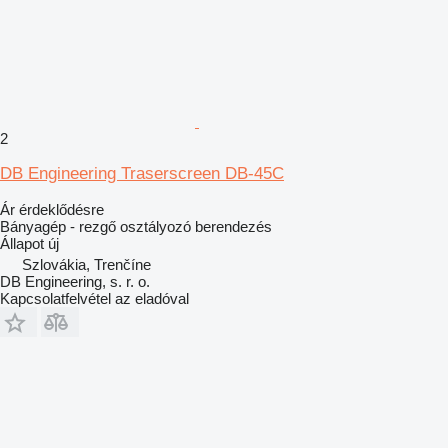
2
DB Engineering Traserscreen DB-45C
Ár érdeklődésre
Bányagép - rezgő osztályozó berendezés
Állapot
új
Szlovákia, Trenčíne
DB Engineering, s. r. o.
Kapcsolatfelvétel az eladóval