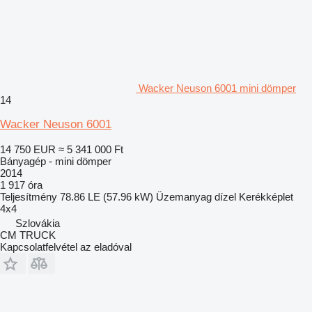
Wacker Neuson 6001 mini dömper
14
Wacker Neuson 6001
14 750 EUR
≈ 5 341 000 Ft
Bányagép - mini dömper
2014
1 917 óra
Teljesítmény
78.86 LE (57.96 kW)
Üzemanyag
dízel
Kerékképlet
4x4
Szlovákia
CM TRUCK
Kapcsolatfelvétel az eladóval