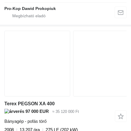
Pro-Kop Dawid Prokopiuk
Terex PEGSON XA 400
97 000 EUR
≈ 35 120 000 Ft
Bányagép - pofás törő
2008
13 207 óra
275 LE (202 kW)