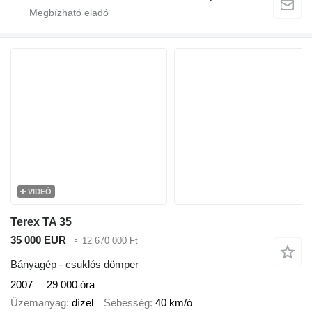
VIDEÓ
Terex TA 35
35 000 EUR
≈ 12 670 000 Ft
Bányagép - csuklós dömper
2007
29 000 óra
Üzemanyag
dízel
Sebesség
40 km/ó