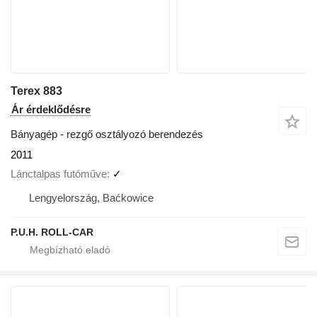
Terex 883
Ár érdeklődésre
Bányagép - rezgő osztályozó berendezés
2011
Lánctalpas futóműve
✓
Lengyelország, Baćkowice
P.U.H. ROLL-CAR