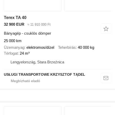
Terex TA 40
32 900 EUR
≈ 11 910 000 Ft
Bányagép - csuklós dömper
25 000 km
Üzemanyag
elektromos/dízel
Teherbírás
40 000 kg
Térfogat
24 m³
Lengyelország, Stara Brzeźnica
USŁUGI TRANSPORTOWE KRZYSZTOF TĄDEL