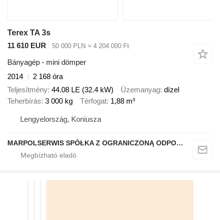
Terex TA 3s
11 610 EUR
50 000 PLN
≈ 4 204 000 Ft
Bányagép - mini dömper
2014
2 168 óra
Teljesítmény
44.08 LE (32.4 kW)
Üzemanyag
dízel
Teherbírás
3 000 kg
Térfogat
1,88 m³
Lengyelország, Koniusza
MARPOLSERWIS SPÓŁKA Z OGRANICZONĄ ODPOWIEDZIALNOŚCIĄ