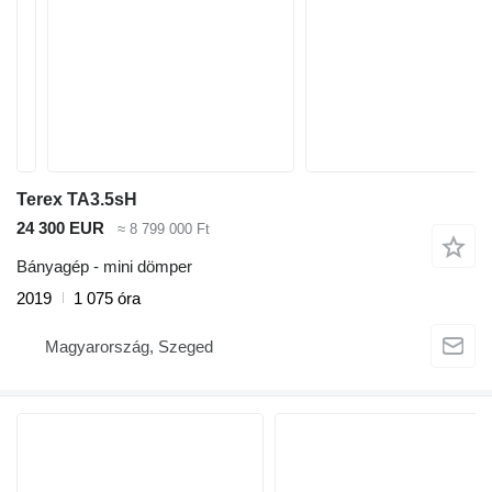
Terex TA3.5sH
24 300 EUR
≈ 8 799 000 Ft
Bányagép - mini dömper
2019
1 075 óra
Magyarország, Szeged