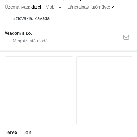
Üzemanyag
dízel
Mobil
✓
Lánctalpas futóműve
✓
Szlovákia, Závada
Veacom s.r.o.
Terex 1 Ton