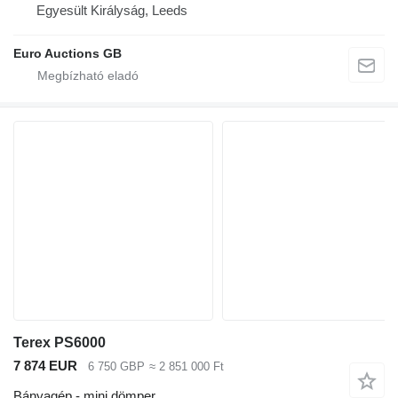
Egyesült Királyság, Leeds
Euro Auctions GB
Terex PS6000
7 874 EUR
6 750 GBP
≈ 2 851 000 Ft
Bányagép - mini dömper