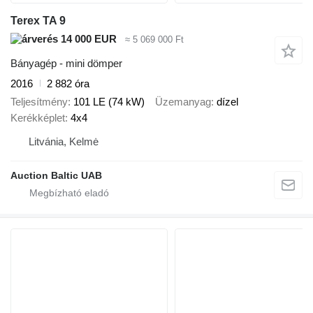
Terex TA 9
14 000 EUR
≈ 5 069 000 Ft
Bányagép - mini dömper
2016
2 882 óra
Teljesítmény
101 LE (74 kW)
Üzemanyag
dízel
Kerékképlet
4x4
Litvánia, Kelmė
Auction Baltic UAB