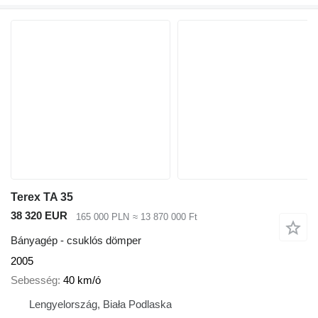
Terex TA 35
38 320 EUR
165 000 PLN
≈ 13 870 000 Ft
Bányagép - csuklós dömper
2005
Sebesség
40 km/ó
Lengyelország, Biała Podlaska