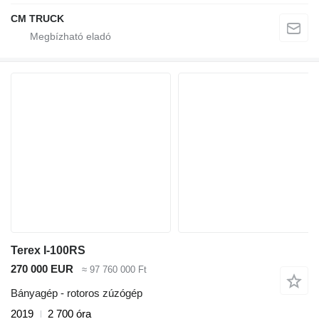
CM TRUCK
Terex I-100RS
270 000 EUR
≈ 97 760 000 Ft
Bányagép - rotoros zúzógép
2019
2 700 óra