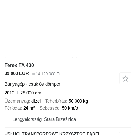
Terex TA 400
39 000 EUR
≈ 14 120 000 Ft
Bányagép - csuklós dömper
2010
28 000 óra
Üzemanyag
dízel
Teherbírás
50 000 kg
Térfogat
24 m³
Sebesség
50 km/ó
Lengyelország, Stara Brzeźnica
USŁUGI TRANSPORTOWE KRZYSZTOF TĄDEL