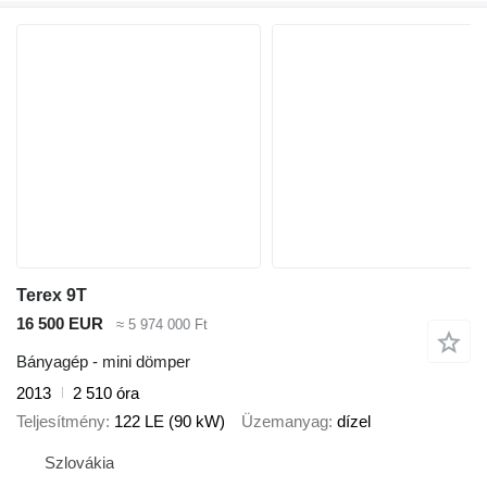
Terex 9T
16 500 EUR
≈ 5 974 000 Ft
Bányagép - mini dömper
2013
2 510 óra
Teljesítmény
122 LE (90 kW)
Üzemanyag
dízel
Szlovákia