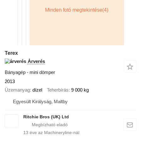
Terex
Árverés
Bányagép - mini dömper
2013
Üzemanyag
dízel
Teherbírás
9 000 kg
Egyesült Királyság, Maltby
Ritchie Bros (UK) Ltd
13
éve az Machineryline-nál