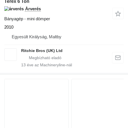
Terex 6 Ton
Árverés
Bányagép - mini dömper
2010
Egyesült Királyság, Maltby
Ritchie Bros (UK) Ltd
13
éve az Machineryline-nál