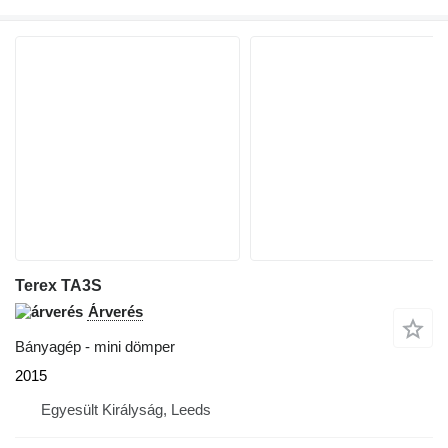
Terex TA3S
Árverés
Bányagép - mini dömper
2015
Egyesült Királyság, Leeds