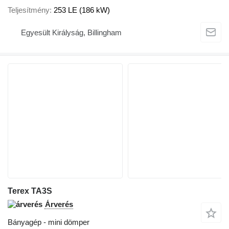
Teljesítmény
253 LE (186 kW)
Egyesült Királyság, Billingham
Terex TA3S
Árverés
Bányagép - mini dömper