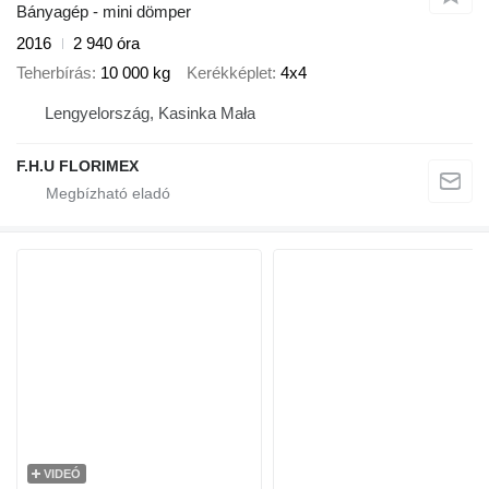
Bányagép - mini dömper
2016
2 940 óra
Teherbírás
10 000 kg
Kerékképlet
4x4
Lengyelország, Kasinka Mała
F.H.U FLORIMEX
VIDEÓ