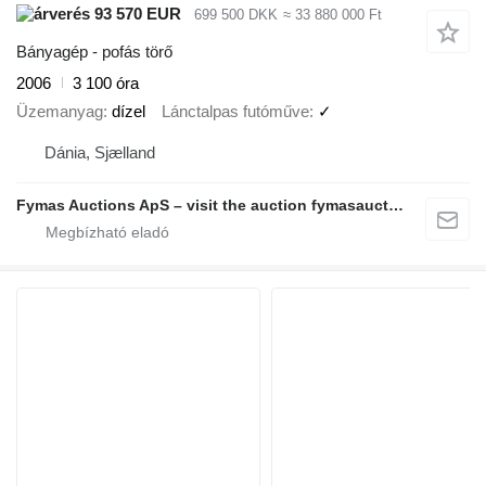
93 570 EUR
699 500 DKK
≈ 33 880 000 Ft
Bányagép - pofás törő
2006
3 100 óra
Üzemanyag
dízel
Lánctalpas futóműve
✓
Dánia, Sjælland
Fymas Auctions ApS – visit the auction fymasauctions.dk