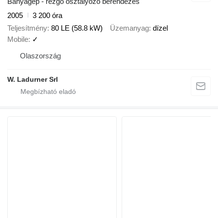
Bányagép - rezgő osztályozó berendezés
2005
3 200 óra
Teljesítmény
80 LE (58.8 kW)
Üzemanyag
dízel
Mobile
✓
Olaszország
W. Ladurner Srl