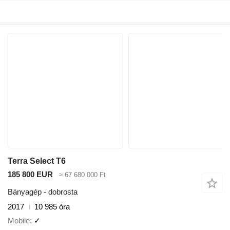
Terra Select T6
185 800 EUR
≈ 67 680 000 Ft
Bányagép - dobrosta
2017
10 985 óra
Mobile
✓