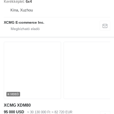
Kerékképlet
6x4
Kína, Xuzhou
XCMG E-commerce Inc.
VIDEÓ
XCMG XDM80
95 000 USD
≈ 30 130 000 Ft
≈ 82 720 EUR