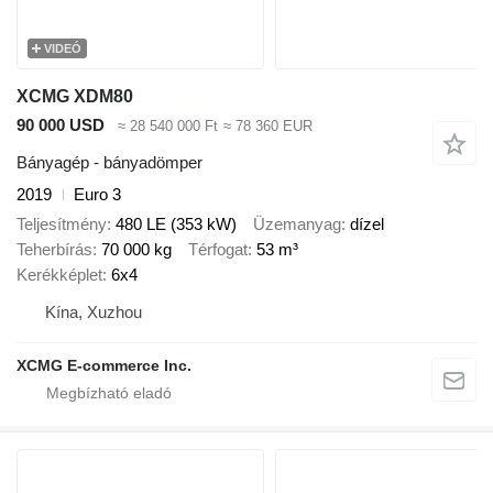
VIDEÓ
XCMG XDM80
90 000 USD
≈ 28 540 000 Ft
≈ 78 360 EUR
Bányagép - bányadömper
2019
Euro 3
Teljesítmény
480 LE (353 kW)
Üzemanyag
dízel
Teherbírás
70 000 kg
Térfogat
53 m³
Kerékképlet
6x4
Kína, Xuzhou
XCMG E-commerce Inc.