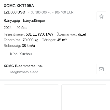
XCMG XKT105A
121 000 USD
≈ 38 380 000 Ft
≈ 105 400 EUR
Bányagép - bányadömper
2024
40 óra
Teljesítmény
531 LE (390 kW)
Üzemanyag
dízel
Teherbírás
70 000 kg
Térfogat
45 m³
Sebesség
38 km/ó
Kína, Xuzhou
XCMG E-commerce Inc.