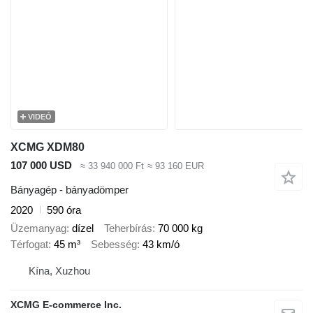
VIDEÓ
XCMG XDM80
107 000 USD
≈ 33 940 000 Ft
≈ 93 160 EUR
Bányagép - bányadömper
2020
590 óra
Üzemanyag
dízel
Teherbírás
70 000 kg
Térfogat
45 m³
Sebesség
43 km/ó
Kína, Xuzhou
XCMG E-commerce Inc.