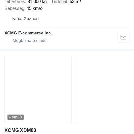
Teherbírás
81 000 kg
Térfogat
53 m³
Sebesség
45 km/ó
Kína, Xuzhou
XCMG E-commerce Inc.
VIDEÓ
XCMG XDM80