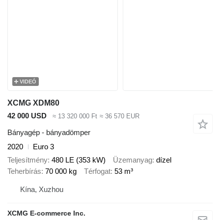
VIDEÓ
XCMG XDM80
42 000 USD
≈ 13 320 000 Ft
≈ 36 570 EUR
Bányagép - bányadömper
2020
Euro 3
Teljesítmény
480 LE (353 kW)
Üzemanyag
dízel
Teherbírás
70 000 kg
Térfogat
53 m³
Kína, Xuzhou
XCMG E-commerce Inc.