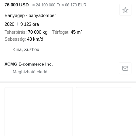
76 000 USD
≈ 24 100 000 Ft
≈ 66 170 EUR
Bányagép - bányadömper
2020
9 123 óra
Teherbírás
70 000 kg
Térfogat
45 m³
Sebesség
43 km/ó
Kína, Xuzhou
XCMG E-commerce Inc.