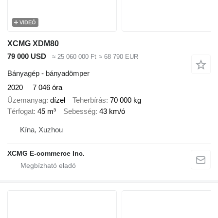
VIDEÓ
XCMG XDM80
79 000 USD
≈ 25 060 000 Ft
≈ 68 790 EUR
Bányagép - bányadömper
2020
7 046 óra
Üzemanyag
dízel
Teherbírás
70 000 kg
Térfogat
45 m³
Sebesség
43 km/ó
Kína, Xuzhou
XCMG E-commerce Inc.