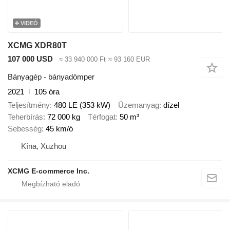
VIDEÓ
XCMG XDR80T
107 000 USD
≈ 33 940 000 Ft
≈ 93 160 EUR
Bányagép - bányadömper
2021
105 óra
Teljesítmény
480 LE (353 kW)
Üzemanyag
dízel
Teherbírás
72 000 kg
Térfogat
50 m³
Sebesség
45 km/ó
Kína, Xuzhou
XCMG E-commerce Inc.