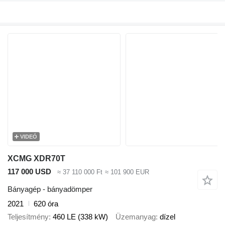
VIDEÓ
XCMG XDR70T
117 000 USD
≈ 37 110 000 Ft
≈ 101 900 EUR
Bányagép - bányadömper
2021
620 óra
Teljesítmény
460 LE (338 kW)
Üzemanyag
dízel