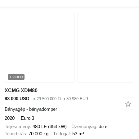
VIDEÓ
XCMG XDM80
93 000 USD
≈ 29 500 000 Ft
≈ 80 980 EUR
Bányagép - bányadömper
2020
Euro 3
Teljesítmény
480 LE (353 kW)
Üzemanyag
dízel
Teherbírás
70 000 kg
Térfogat
53 m³