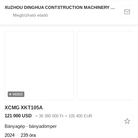
XUZHOU DINGHUA CONTSTRUCTION MACHINERY CO., LTD.
VIDEÓ
XCMG XKT105A
121 000 USD
≈ 38 380 000 Ft
≈ 105 400 EUR
Bányagép - bányadömper
2024
239 óra