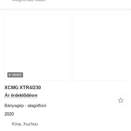
VIDEÓ
XCMG XTR4/230
Ár érdeklődésre
Bányagép - alagútfúró
2020
Kína, Xuzhou