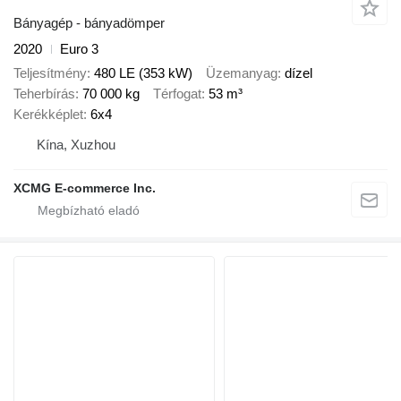
Bányagép - bányadömper
2020
Euro 3
Teljesítmény
480 LE (353 kW)
Üzemanyag
dízel
Teherbírás
70 000 kg
Térfogat
53 m³
Kerékképlet
6x4
Kína, Xuzhou
XCMG E-commerce Inc.