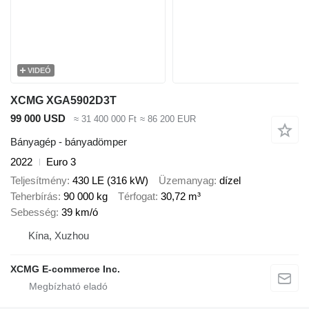
VIDEÓ
XCMG XGA5902D3T
99 000 USD
≈ 31 400 000 Ft
≈ 86 200 EUR
Bányagép - bányadömper
2022
Euro 3
Teljesítmény
430 LE (316 kW)
Üzemanyag
dízel
Teherbírás
90 000 kg
Térfogat
30,72 m³
Sebesség
39 km/ó
Kína, Xuzhou
XCMG E-commerce Inc.