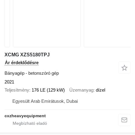
XCMG XZS5180TPJ
Ár érdeklődésre
Bányagép - betonszóró gép
2021
Teljesítmény
176 LE (129 kW)
Üzemanyag
dízel
Egyesült Arab Emirátusok, Dubai
cxzheavyequipment