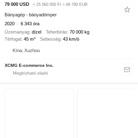
79 000 USD
≈ 25 060 000 Ft
≈ 68 790 EUR
Bányagép - bányadömper
2020
6 343 óra
Üzemanyag
dízel
Teherbírás
70 000 kg
Térfogat
45 m³
Sebesség
43 km/ó
Kína, Xuzhou
XCMG E-commerce Inc.