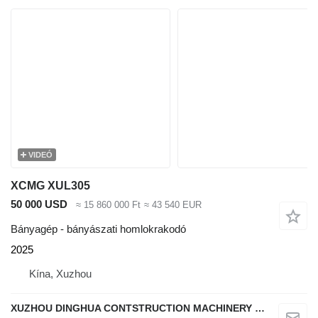
VIDEÓ
XCMG XUL305
50 000 USD
≈ 15 860 000 Ft
≈ 43 540 EUR
Bányagép - bányászati homlokrakodó
2025
Kína, Xuzhou
XUZHOU DINGHUA CONTSTRUCTION MACHINERY CO., LTD.