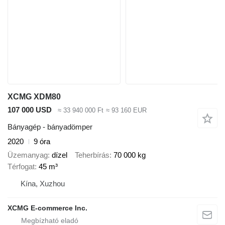
XCMG XDM80
107 000 USD
≈ 33 940 000 Ft
≈ 93 160 EUR
Bányagép - bányadömper
2020
9 óra
Üzemanyag
dízel
Teherbírás
70 000 kg
Térfogat
45 m³
Kína, Xuzhou
XCMG E-commerce Inc.