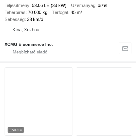
Teljesítmény
53.06 LE (39 kW)
Üzemanyag
dízel
Teherbírás
70 000 kg
Térfogat
45 m³
Sebesség
38 km/ó
Kína, Xuzhou
XCMG E-commerce Inc.
VIDEÓ