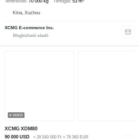
Teherbírás
70 000 kg
Térfogat
53 m³
Kína, Xuzhou
XCMG E-commerce Inc.
VIDEÓ
XCMG XDM80
90 000 USD
≈ 28 540 000 Ft
≈ 78 360 EUR