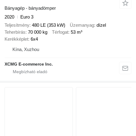
Bányagép - bányadömper
2020
Euro 3
Teljesítmény
480 LE (353 kW)
Üzemanyag
dízel
Teherbírás
70 000 kg
Térfogat
53 m³
Kerékképlet
6x4
Kína, Xuzhou
XCMG E-commerce Inc.