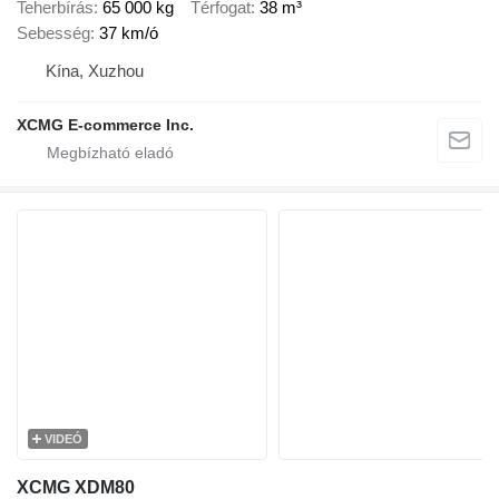
Teherbírás
65 000 kg
Térfogat
38 m³
Sebesség
37 km/ó
Kína, Xuzhou
XCMG E-commerce Inc.
VIDEÓ
XCMG XDM80