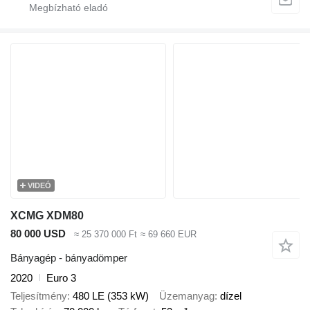
VIDEÓ
XCMG XDM80
80 000 USD
≈ 25 370 000 Ft
≈ 69 660 EUR
Bányagép - bányadömper
2020
Euro 3
Teljesítmény
480 LE (353 kW)
Üzemanyag
dízel