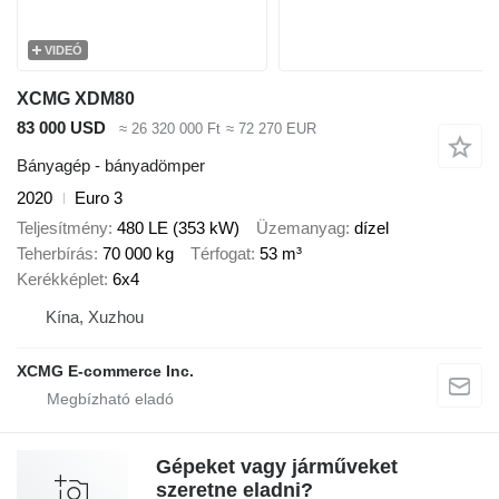
VIDEÓ
XCMG XDM80
83 000 USD
≈ 26 320 000 Ft
≈ 72 270 EUR
Bányagép - bányadömper
2020
Euro 3
Teljesítmény
480 LE (353 kW)
Üzemanyag
dízel
Teherbírás
70 000 kg
Térfogat
53 m³
Kerékképlet
6x4
Kína, Xuzhou
XCMG E-commerce Inc.
Gépeket vagy járműveket
szeretne eladni?