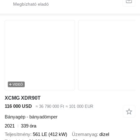
VIDEÓ
XCMG XDR90T
116 000 USD
≈ 36 790 000 Ft
≈ 101 000 EUR
Bányagép - bányadömper
2021
339 óra
Teljesítmény
561 LE (412 kW)
Üzemanyag
dízel