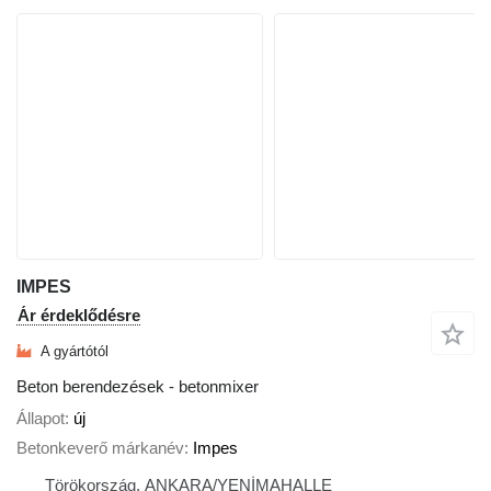
IMPES
Ár érdeklődésre
A gyártótól
Beton berendezések - betonmixer
Állapot
új
Betonkeverő márkanév
Impes
Törökország, ANKARA/YENİMAHALLE