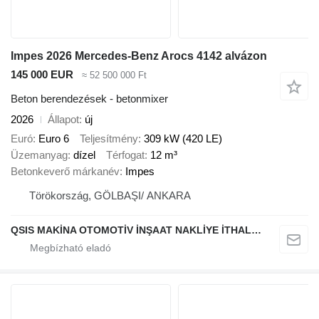
Impes 2026 Mercedes-Benz Arocs 4142 alvázon
145 000 EUR
≈ 52 500 000 Ft
Beton berendezések - betonmixer
2026
Állapot
új
Euró
Euro 6
Teljesítmény
309 kW (420 LE)
Üzemanyag
dízel
Térfogat
12 m³
Betonkeverő márkanév
Impes
Törökország, GÖLBAŞI/ ANKARA
QSIS MAKİNA OTOMOTİV İNŞAAT NAKLİYE İTHALAT İHRACAT LİMİTED ŞİRKETİ