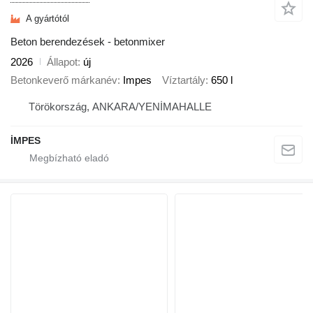
A gyártótól
Beton berendezések - betonmixer
2026
Állapot
új
Betonkeverő márkanév
Impes
Víztartály
650 l
Törökország, ANKARA/YENİMAHALLE
İMPES