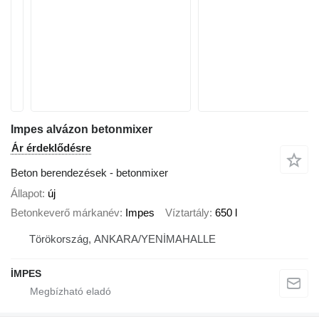
Impes alvázon betonmixer
Ár érdeklődésre
Beton berendezések - betonmixer
Állapot
új
Betonkeverő márkanév
Impes
Víztartály
650 l
Törökország, ANKARA/YENİMAHALLE
İMPES