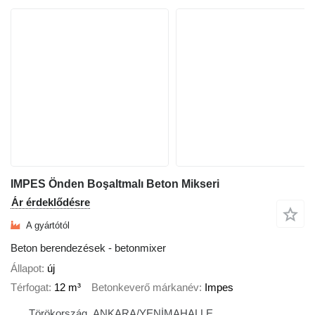
IMPES Önden Boşaltmalı Beton Mikseri
Ár érdeklődésre
A gyártótól
Beton berendezések - betonmixer
Állapot
új
Térfogat
12 m³
Betonkeverő márkanév
Impes
Törökország, ANKARA/YENİMAHALLE