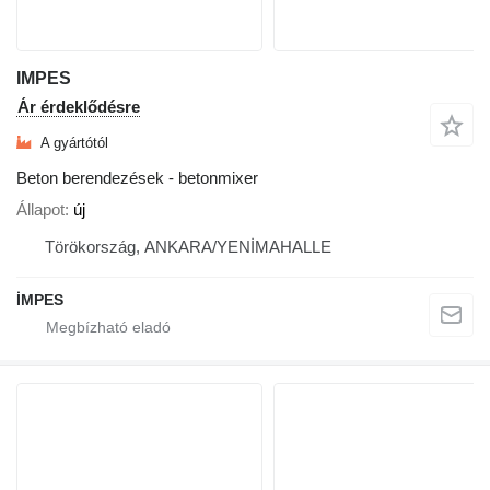
IMPES
Ár érdeklődésre
A gyártótól
Beton berendezések - betonmixer
Állapot
új
Törökország, ANKARA/YENİMAHALLE
İMPES