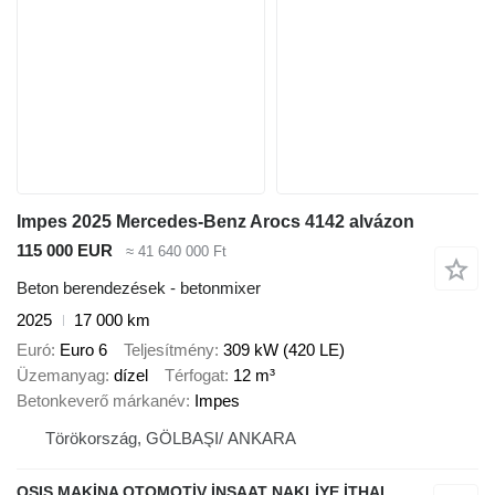
Impes 2025 Mercedes-Benz Arocs 4142 alvázon
115 000 EUR
≈ 41 640 000 Ft
Beton berendezések - betonmixer
2025
17 000 km
Euró
Euro 6
Teljesítmény
309 kW (420 LE)
Üzemanyag
dízel
Térfogat
12 m³
Betonkeverő márkanév
Impes
Törökország, GÖLBAŞI/ ANKARA
QSIS MAKİNA OTOMOTİV İNŞAAT NAKLİYE İTHALAT İHRACAT LİMİTED ŞİRKETİ