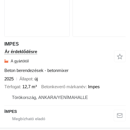
IMPES
Ár érdeklődésre
A gyártótól
Beton berendezések - betonmixer
2025
Állapot
új
Térfogat
12,7 m³
Betonkeverő márkanév
Impes
Törökország, ANKARA/YENİMAHALLE
İMPES