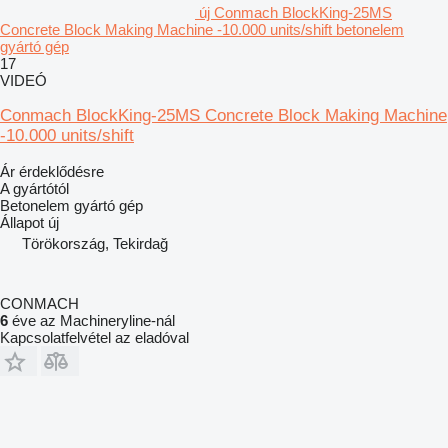
új Conmach BlockKing-25MS
Concrete Block Making Machine -10.000 units/shift betonelem
gyártó gép
17
VIDEÓ
Conmach BlockKing-25MS Concrete Block Making Machine
-10.000 units/shift
Ár érdeklődésre
A gyártótól
Betonelem gyártó gép
Állapot
új
Törökország, Tekirdağ
CONMACH
6
éve az Machineryline-nál
Kapcsolatfelvétel az eladóval