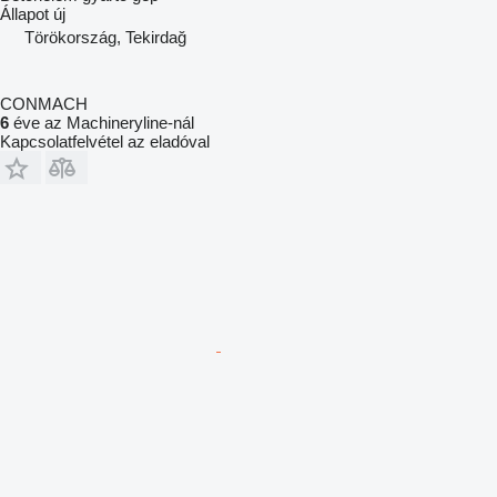
Állapot
új
Törökország, Tekirdağ
CONMACH
6
éve az Machineryline-nál
Kapcsolatfelvétel az eladóval