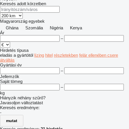
Keresés adott körzetben
Magyarország
egyebek
Ghána
Szomália
Nigéria
Kenya
Ár
–
Hirdetés típusa
eladás
a gyártótól
lízing
hitel
részletekben
felár ellenében csere
átváltás
Gyártási év
–
Jellemzők
Saját tömeg
–
kg
Hiányzik néhány szűrő?
Javasoljon változtatást
Keresés eredménye:
-
mutat
Keresés eredménye:
21 hirdetés