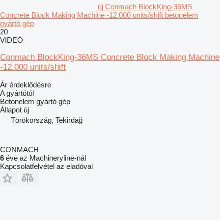
új Conmach BlockKing-36MS
Concrete Block Making Machine -12.000 units/shift betonelem
gyártó gép
20
VIDEÓ
Conmach BlockKing-36MS Concrete Block Making Machine
-12.000 units/shift
Ár érdeklődésre
A gyártótól
Betonelem gyártó gép
Állapot
új
Törökország, Tekirdağ
CONMACH
6
éve az Machineryline-nál
Kapcsolatfelvétel az eladóval