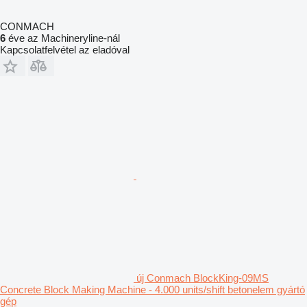
CONMACH
6
éve az Machineryline-nál
Kapcsolatfelvétel az eladóval
új Conmach BlockKing-09MS
Concrete Block Making Machine - 4.000 units/shift betonelem gyártó
gép