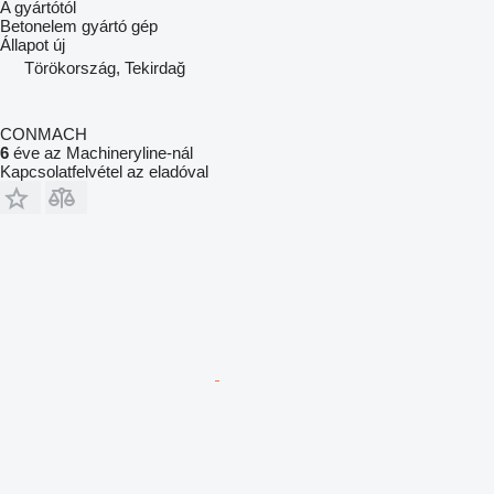
A gyártótól
Betonelem gyártó gép
Állapot
új
Törökország, Tekirdağ
CONMACH
6
éve az Machineryline-nál
Kapcsolatfelvétel az eladóval