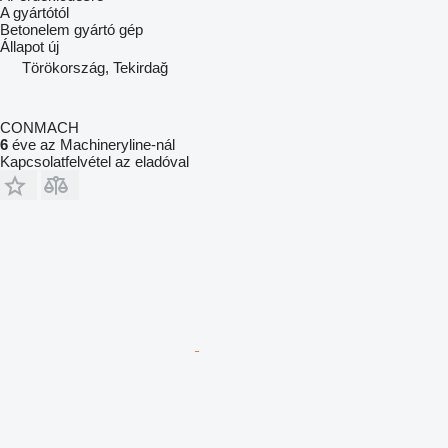
A gyártótól
Betonelem gyártó gép
Állapot
új
Törökország, Tekirdağ
CONMACH
6
éve az Machineryline-nál
Kapcsolatfelvétel az eladóval