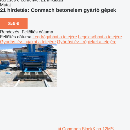
Mutat
21 hirdetés:
Conmach betonelem gyártó gépek
Szűrő
Rendezés
:
Feltöltés dátuma
Feltöltés dátuma
Legdrágábbat a tetejére
Legolcsóbbat a tetejére
Gyártási év - újakat a tetejére
Gyártási év - régieket a tetejére
új Conmach BlockKing-12MS