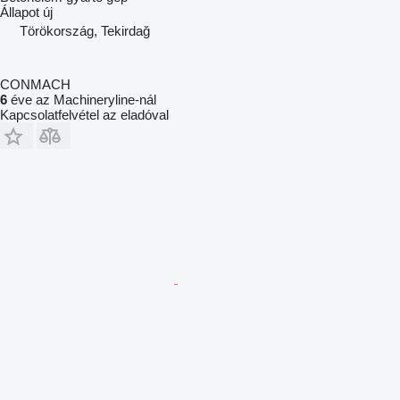
Állapot
új
Törökország, Tekirdağ
CONMACH
6
éve az Machineryline-nál
Kapcsolatfelvétel az eladóval