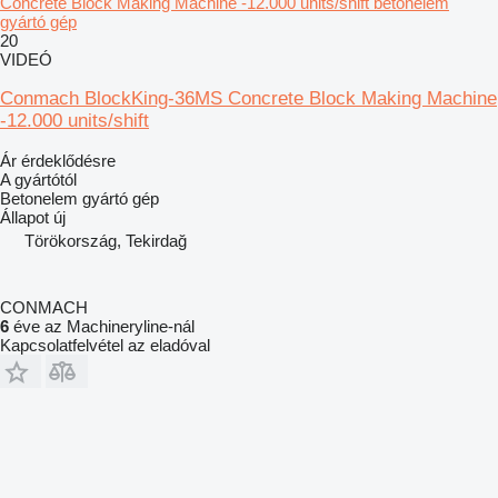
Concrete Block Making Machine -12.000 units/shift betonelem
gyártó gép
20
VIDEÓ
Conmach BlockKing-36MS Concrete Block Making Machine
-12.000 units/shift
Ár érdeklődésre
A gyártótól
Betonelem gyártó gép
Állapot
új
Törökország, Tekirdağ
CONMACH
6
éve az Machineryline-nál
Kapcsolatfelvétel az eladóval