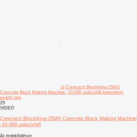
új Conmach BlockKing-25MS
Concrete Block Making Machine -10.000 units/shift betonelem
gyártó gép
29
VIDEÓ
Conmach BlockKing-25MS Concrete Block Making Machine
-10.000 units/shift
Ár érdeklődésre