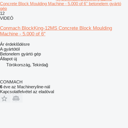
Concrete Block Moulding Machine - 5.000 of 6'' betonelem gyártó
gép
12
VIDEÓ
Conmach BlockKing-12MS Concrete Block Moulding
Machine - 5.000 of 6''
Ár érdeklődésre
A gyártótól
Betonelem gyártó gép
Állapot
új
Törökország, Tekirdağ
CONMACH
6
éve az Machineryline-nál
Kapcsolatfelvétel az eladóval