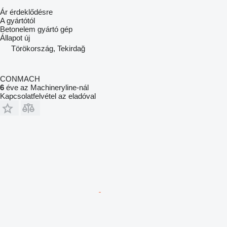
Ár érdeklődésre
A gyártótól
Betonelem gyártó gép
Állapot
új
Törökország, Tekirdağ
CONMACH
6
éve az Machineryline-nál
Kapcsolatfelvétel az eladóval