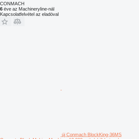
CONMACH
6
éve az Machineryline-nál
Kapcsolatfelvétel az eladóval
új Conmach BlockKing-36MS