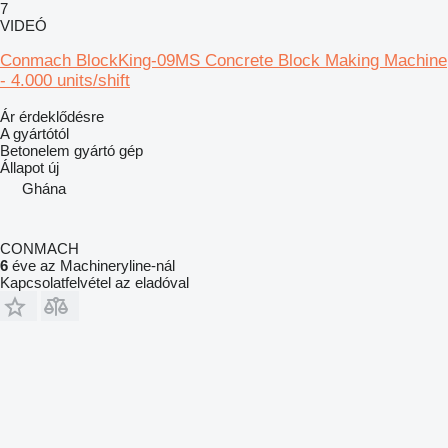
7
VIDEÓ
Conmach BlockKing-09MS Concrete Block Making Machine
- 4.000 units/shift
Ár érdeklődésre
A gyártótól
Betonelem gyártó gép
Állapot
új
Ghána
CONMACH
6
éve az Machineryline-nál
Kapcsolatfelvétel az eladóval