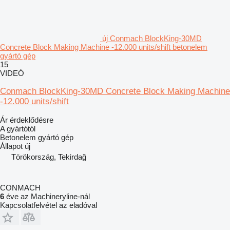
új Conmach BlockKing-30MD
Concrete Block Making Machine -12.000 units/shift betonelem
gyártó gép
15
VIDEÓ
Conmach BlockKing-30MD Concrete Block Making Machine
-12.000 units/shift
Ár érdeklődésre
A gyártótól
Betonelem gyártó gép
Állapot
új
Törökország, Tekirdağ
CONMACH
6
éve az Machineryline-nál
Kapcsolatfelvétel az eladóval