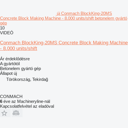
új Conmach BlockKing-20MS
Concrete Block Making Machine - 8.000 units/shift betonelem gyártó
gép
10
VIDEÓ
Conmach BlockKing-20MS Concrete Block Making Machine
- 8.000 units/shift
Ár érdeklődésre
A gyártótól
Betonelem gyártó gép
Állapot
új
Törökország, Tekirdağ
CONMACH
6
éve az Machineryline-nál
Kapcsolatfelvétel az eladóval