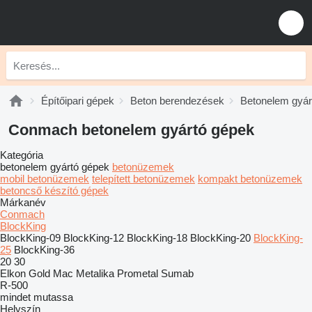
Építőipari gépek
Beton berendezések
Betonelem gyár
Conmach betonelem gyártó gépek
Kategória
betonelem gyártó gépek
betonüzemek
mobil betonüzemek
telepített betonüzemek
kompakt betonüzemek
betoncső készító gépek
Márkanév
Conmach
BlockKing
BlockKing-09
BlockKing-12
BlockKing-18
BlockKing-20
BlockKing-
25
BlockKing-36
20
30
Elkon
Gold Mac
Metalika
Prometal
Sumab
R-500
mindet mutassa
Helyszín