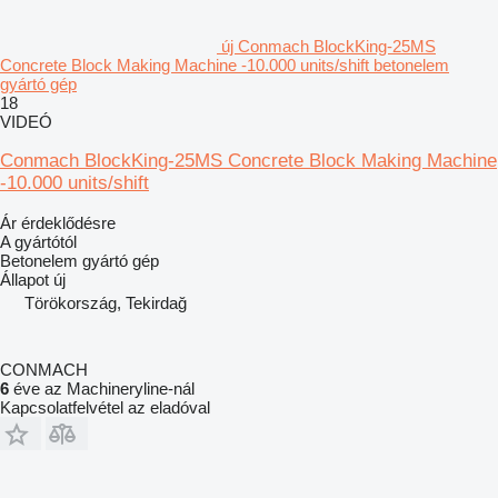
új Conmach BlockKing-25MS
Concrete Block Making Machine -10.000 units/shift betonelem
gyártó gép
18
VIDEÓ
Conmach BlockKing-25MS Concrete Block Making Machine
-10.000 units/shift
Ár érdeklődésre
A gyártótól
Betonelem gyártó gép
Állapot
új
Törökország, Tekirdağ
CONMACH
6
éve az Machineryline-nál
Kapcsolatfelvétel az eladóval