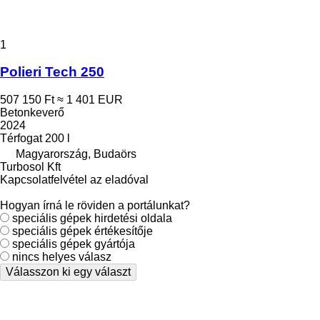
1
Polieri Tech 250
507 150 Ft
≈ 1 401 EUR
Betonkeverő
2024
Térfogat
200 l
Magyarország, Budaörs
Turbosol Kft
Kapcsolatfelvétel az eladóval
Hogyan írná le röviden a portálunkat?
speciális gépek hirdetési oldala
speciális gépek értékesítője
speciális gépek gyártója
nincs helyes válasz
Válasszon ki egy választ