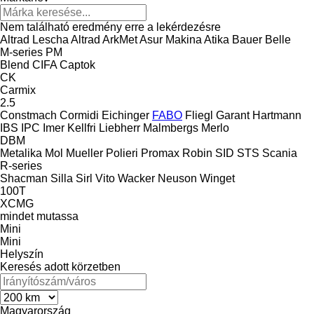
Nem található eredmény erre a lekérdezésre
Altrad Lescha
Altrad
ArkMet
Asur Makina
Atika
Bauer
Belle
M-series
PM
Blend
CIFA
Captok
CK
Carmix
2.5
Constmach
Cormidi
Eichinger
FABO
Fliegl
Garant
Hartmann
IBS
IPC
Imer
Kellfri
Liebherr
Malmbergs
Merlo
DBM
Metalika
Mol
Mueller
Polieri
Promax
Robin
SID
STS
Scania
R-series
Shacman
Silla
Sirl
Vito
Wacker Neuson
Winget
100T
XCMG
mindet mutassa
Mini
Mini
Helyszín
Keresés adott körzetben
Magyarország