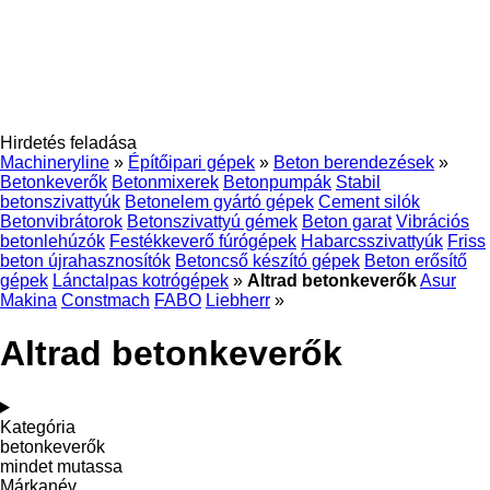
Hirdetés feladása
Machineryline
»
Építőipari gépek
»
Beton berendezések
»
Betonkeverők
Betonmixerek
Betonpumpák
Stabil
betonszivattyúk
Betonelem gyártó gépek
Cement silók
Betonvibrátorok
Betonszivattyú gémek
Beton garat
Vibrációs
betonlehúzók
Festékkeverő fúrógépek
Habarcsszivattyúk
Friss
beton újrahasznosítók
Betoncső készító gépek
Beton erősítő
gépek
Lánctalpas kotrógépek
»
Altrad betonkeverők
Asur
Makina
Constmach
FABO
Liebherr
»
Altrad betonkeverők
Kategória
betonkeverők
mindet mutassa
Márkanév