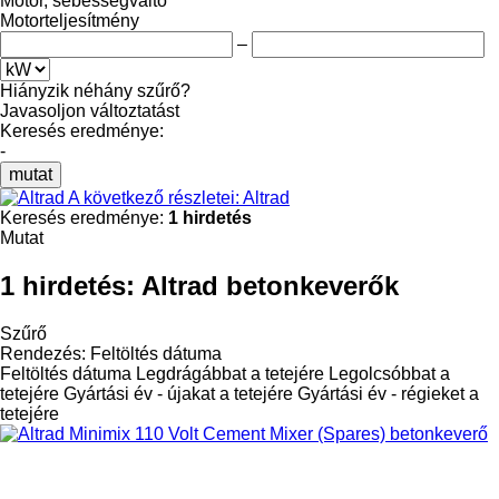
Motor, sebességváltó
Motorteljesítmény
–
Hiányzik néhány szűrő?
Javasoljon változtatást
Keresés eredménye:
-
mutat
A következő részletei: Altrad
Keresés eredménye:
1 hirdetés
Mutat
1 hirdetés:
Altrad betonkeverők
Szűrő
Rendezés
:
Feltöltés dátuma
Feltöltés dátuma
Legdrágábbat a tetejére
Legolcsóbbat a
tetejére
Gyártási év - újakat a tetejére
Gyártási év - régieket a
tetejére