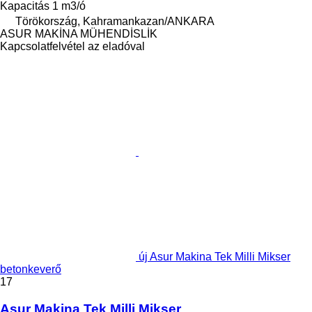
Kapacitás
1 m3/ó
Törökország, Kahramankazan/ANKARA
ASUR MAKİNA MÜHENDİSLİK
Kapcsolatfelvétel az eladóval
új Asur Makina Tek Milli Mikser
betonkeverő
17
Asur Makina Tek Milli Mikser