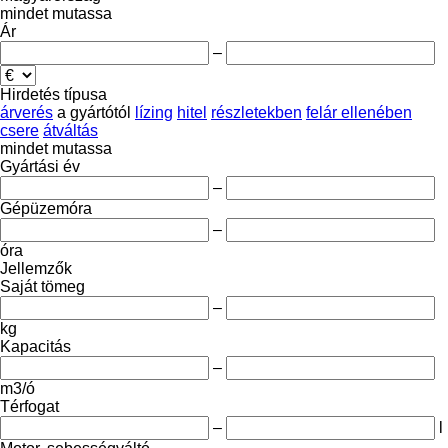
mindet mutassa
Ár
–
Hirdetés típusa
árverés
a gyártótól
lízing
hitel
részletekben
felár ellenében
csere
átváltás
mindet mutassa
Gyártási év
–
Gépüzemóra
–
óra
Jellemzők
Saját tömeg
–
kg
Kapacitás
–
m3/ó
Térfogat
–
l