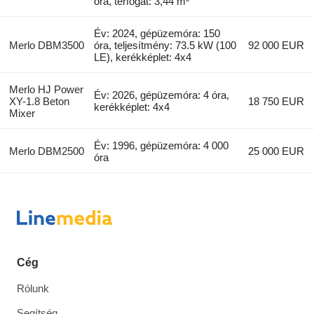
óra, térfogat: 3,44 m³
Év: 2024, gépüzemóra: 150
Merlo DBM3500
óra, teljesítmény: 73.5 kW (100
92 000 EUR
LE), kerékképlet: 4x4
Merlo HJ Power
Év: 2026, gépüzemóra: 4 óra,
XY-1.8 Beton
18 750 EUR
kerékképlet: 4x4
Mixer
Év: 1996, gépüzemóra: 4 000
Merlo DBM2500
25 000 EUR
óra
Cég
Rólunk
Segítség