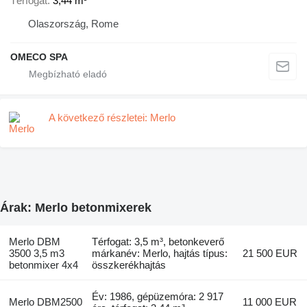
Térfogat
3,44 m³
Olaszország, Rome
OMECO SPA
A következő részletei: Merlo
Árak: Merlo betonmixerek
Merlo DBM
Térfogat: 3,5 m³, betonkeverő
3500 3,5 m3
márkanév: Merlo, hajtás típus:
21 500 EUR
betonmixer 4x4
összkerékhajtás
Év: 1986, gépüzemóra: 2 917
Merlo DBM2500
11 000 EUR