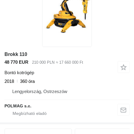
Brokk 110
48 770 EUR
210 000 PLN
≈ 17 660 000 Ft
Bontó kotrógép
2018
360 óra
Lengyelország, Ostrzeszów
POLMAG s.c.