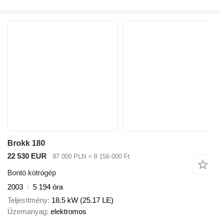
Brokk 180
22 530 EUR
97 000 PLN
≈ 8 156 000 Ft
Bontó kotrógép
2003
5 194 óra
Teljesítmény
18.5 kW (25.17 LE)
Üzemanyag
elektromos