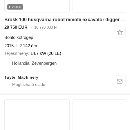
VIDEÓ
Brokk 100 husqvarna robot remote excavator digger bagger
29 750 EUR
≈ 10 770 000 Ft
Bontó kotrógép
2015
2 142 óra
Teljesítmény
14.7 kW (20 LE)
Hollandia, Zevenbergen
Tuytel Machinery