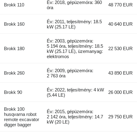
Év: 2018, gépüzemóra: 360
Brokk 110
48 770 EUR
óra
Év: 2011, teljesítmény: 18.5
Brokk 160
40 640 EUR
kW (25.17 LE)
Év: 2003, gépüzemóra:
5 194 óra, teljesítmény: 18.5
Brokk 180
22 530 EUR
kW (25.17 LE), üzemanyag:
elektromos
Év: 2009, gépüzemóra:
Brokk 260
43 890 EUR
2 763 óra
Év: 2022, teljesítmény: 4 kW
Brokk 90
26 000 EUR
(5.44 LE)
Brokk 100
Év: 2015, gépüzemóra:
husqvarna robot
2 142 óra, teljesítmény: 14.7
29 750 EUR
remote excavator
kW (20 LE)
digger bagger