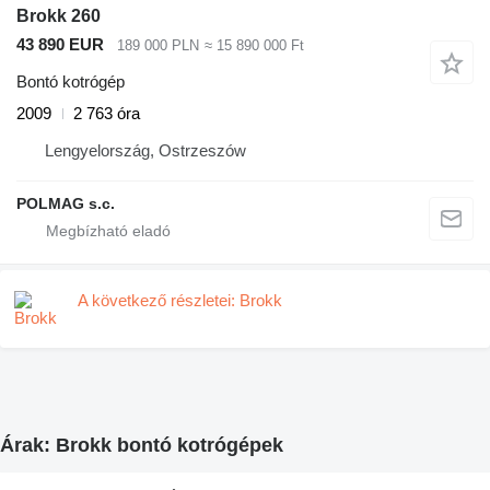
Brokk 260
43 890 EUR
189 000 PLN
≈ 15 890 000 Ft
Bontó kotrógép
2009
2 763 óra
Lengyelország, Ostrzeszów
POLMAG s.c.
A következő részletei: Brokk
Árak: Brokk bontó kotrógépek