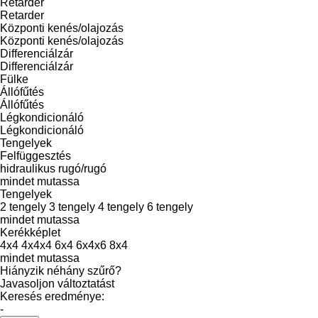
Retarder
Retarder
Központi kenés/olajozás
Központi kenés/olajozás
Differenciálzár
Differenciálzár
Fülke
Állófűtés
Állófűtés
Légkondicionáló
Légkondicionáló
Tengelyek
Felfüggesztés
hidraulikus
rugó/rugó
mindet mutassa
Tengelyek
2 tengely
3 tengely
4 tengely
6 tengely
mindet mutassa
Kerékképlet
4x4
4x4x4
6x4
6x4x6
8x4
mindet mutassa
Hiányzik néhány szűrő?
Javasoljon változtatást
Keresés eredménye:
-