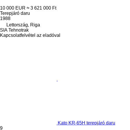
10 000 EUR
≈ 3 621 000 Ft
Terepjáró daru
1988
Lettország, Riga
SIA Tehnotrak
Kapcsolatfelvétel az eladóval
Kato KR-65H terepjáró daru
9