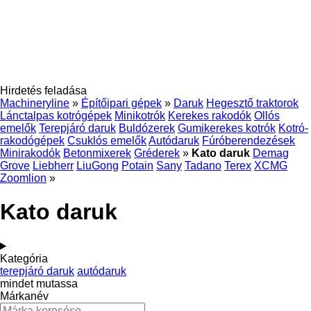
Hirdetés feladása
Machineryline
»
Építőipari gépek
»
Daruk
Hegesztő traktorok
Lánctalpas kotrógépek
Minikotrók
Kerekes rakodók
Ollós
emelők
Terepjáró daruk
Buldózerek
Gumikerekes kotrók
Kotró-
rakodógépek
Csuklós emelők
Autódaruk
Fúróberendezések
Minirakodók
Betonmixerek
Gréderek
»
Kato daruk
Demag
Grove
Liebherr
LiuGong
Potain
Sany
Tadano
Terex
XCMG
Zoomlion
»
Kato daruk
Kategória
terepjáró daruk
autódaruk
mindet mutassa
Márkanév