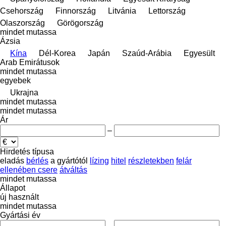
Csehország
Finnország
Litvánia
Lettország
Olaszország
Görögország
mindet mutassa
Ázsia
Kína
Dél-Korea
Japán
Szaúd-Arábia
Egyesült
Arab Emirátusok
mindet mutassa
egyebek
Ukrajna
mindet mutassa
mindet mutassa
Ár
–
Hirdetés típusa
eladás
bérlés
a gyártótól
lízing
hitel
részletekben
felár
ellenében csere
átváltás
mindet mutassa
Állapot
új
használt
mindet mutassa
Gyártási év
–