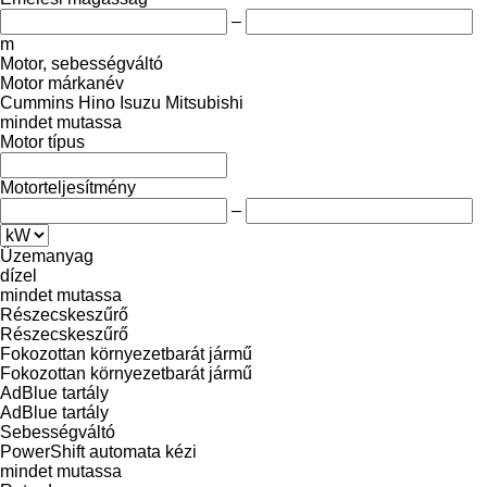
–
m
Motor, sebességváltó
Motor márkanév
Cummins
Hino
Isuzu
Mitsubishi
mindet mutassa
Motor típus
Motorteljesítmény
–
Üzemanyag
dízel
mindet mutassa
Részecskeszűrő
Részecskeszűrő
Fokozottan környezetbarát jármű
Fokozottan környezetbarát jármű
AdBlue tartály
AdBlue tartály
Sebességváltó
PowerShift
automata
kézi
mindet mutassa