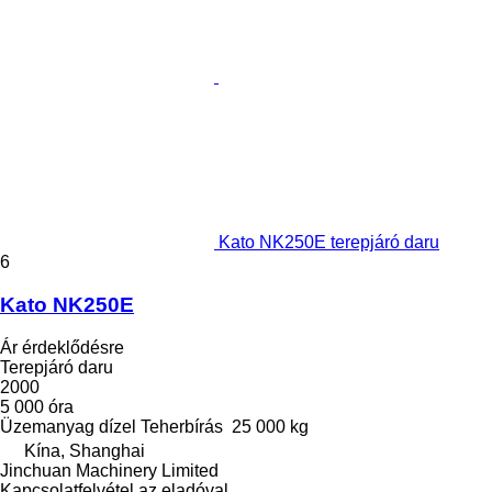
Kato NK250E terepjáró daru
6
Kato NK250E
Ár érdeklődésre
Terepjáró daru
2000
5 000 óra
Üzemanyag
dízel
Teherbírás
25 000 kg
Kína, Shanghai
Jinchuan Machinery Limited
Kapcsolatfelvétel az eladóval