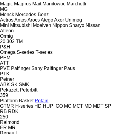
Magic
Magirus
Mait
Manitowoc
Marchetti
MG
Menck
Mercedes-Benz
Actros
Antos
Arocs
Atego
Axor
Unimog
Mini
Mitsubishi
Moelven
Nippon Sharyo
Nissan
Atleon
Ormig
20
302
TM
P&H
Omega
S-series
T-series
PPM
ATT
PVE
Palfinger Sany
Palfinger
Paus
PTK
Peiner
ABK
SK
SMK
Pekazett
Peterbilt
359
Platform Basket
Potain
GTMR
H-series
HD
HUP
IGO
MC
MCT
MD
MDT
SP
RB
RDK
250
Raimondi
ER
MR
Renault