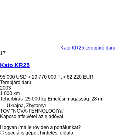
Kato KR25 terepjáró daru
17
Kato KR25
95 000 USD
≈ 29 770 000 Ft
≈ 82 220 EUR
Terepjáró daru
2003
1 000 km
Teherbírás
25 000 kg
Emelési magasság
28 m
Ukrajna, Zhytomyr
TOV "NOVA-TEHNOLOGIYa"
Kapcsolatfelvétel az eladóval
Hogyan írná le röviden a portálunkat?
speciális gépek hirdetési oldala