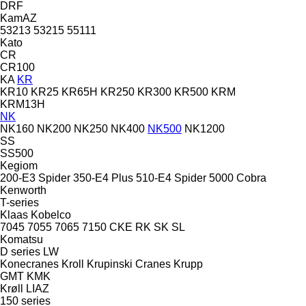
DRF
KamAZ
53213
53215
55111
Kato
CR
CR100
KA
KR
KR10
KR25
KR65H
KR250
KR300
KR500
KRM
KRM13H
NK
NK160
NK200
NK250
NK400
NK500
NK1200
SS
SS500
Kegiom
200-E3 Spider
350-E4 Plus
510-E4 Spider
5000 Cobra
Kenworth
T-series
Klaas
Kobelco
7045
7055
7065
7150
CKE
RK
SK
SL
Komatsu
D series
LW
Konecranes
Kroll
Krupinski Cranes
Krupp
GMT
KMK
Krøll
LIAZ
150 series