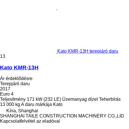
Kato KMR-13H terepjáró daru
13
Kato KMR-13H
Ár érdeklődésre
Terepjáró daru
2017
Euro 4
Teljesítmény
171 kW (232 LE)
Üzemanyag
dízel
Teherbírás
13 000 kg
A daru márkája
Kato
Kína, Shanghai
SHANGHAI TAILE CONSTRUCTION MACHINERY CO.,LID
Kapcsolatfelvétel az eladóval