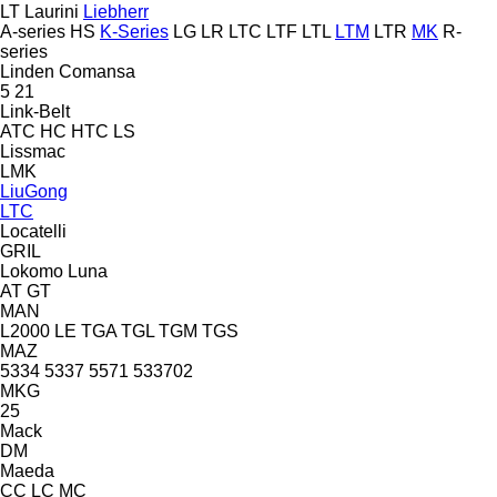
LT
Laurini
Liebherr
A-series
HS
K-Series
LG
LR
LTC
LTF
LTL
LTM
LTR
MK
R-
series
Linden Comansa
5
21
Link-Belt
ATC
HC
HTC
LS
Lissmac
LMK
LiuGong
LTC
Locatelli
GRIL
Lokomo
Luna
AT
GT
MAN
L2000
LE
TGA
TGL
TGM
TGS
MAZ
5334
5337
5571
533702
MKG
25
Mack
DM
Maeda
CC
LC
MC