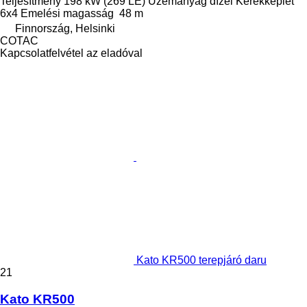
Teljesítmény
198 kW (269 LE)
Üzemanyag
dízel
Kerékképlet
6x4
Emelési magasság
48 m
Finnország, Helsinki
COTAC
Kapcsolatfelvétel az eladóval
Kato KR500 terepjáró daru
21
Kato KR500