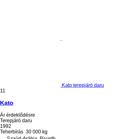
Kato terepjáró daru
11
Kato
Ár érdeklődésre
Terepjáró daru
1992
Teherbírás
30 000 kg
Szaúd-Arábia, Riyadh