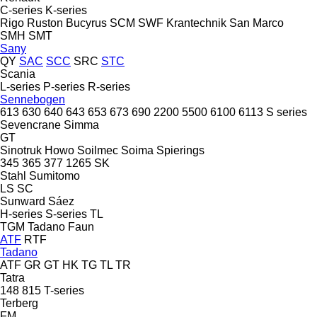
C-series
K-series
Rigo
Ruston Bucyrus
SCM
SWF Krantechnik
San Marco
SMH
SMT
Sany
QY
SAC
SCC
SRC
STC
Scania
L-series
P-series
R-series
Sennebogen
613
630
640
643
653
673
690
2200
5500
6100
6113
S series
Sevencrane
Simma
GT
Sinotruk Howo
Soilmec
Soima
Spierings
345
365
377
1265
SK
Stahl
Sumitomo
LS
SC
Sunward
Sáez
H-series
S-series
TL
TGM
Tadano Faun
ATF
RTF
Tadano
ATF
GR
GT
HK
TG
TL
TR
Tatra
148
815
T-series
Terberg
FM