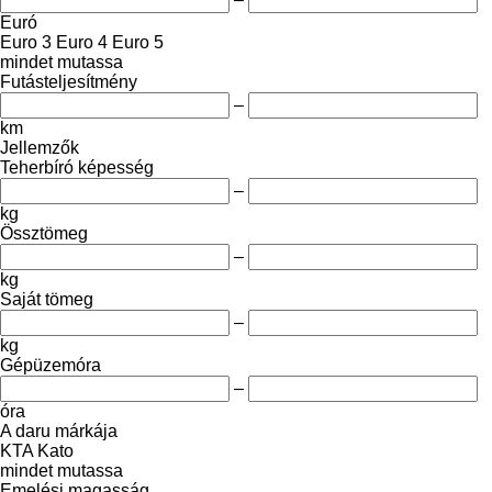
Euró
Euro 3
Euro 4
Euro 5
mindet mutassa
Futásteljesítmény
–
km
Jellemzők
Teherbíró képesség
–
kg
Össztömeg
–
kg
Saját tömeg
–
kg
Gépüzemóra
–
óra
A daru márkája
KTA
Kato
mindet mutassa
Emelési magasság