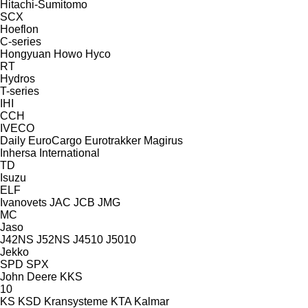
Hitachi-Sumitomo
SCX
Hoeflon
C-series
Hongyuan
Howo
Hyco
RT
Hydros
T-series
IHI
CCH
IVECO
Daily
EuroCargo
Eurotrakker
Magirus
Inhersa
International
TD
Isuzu
ELF
Ivanovets
JAC
JCB
JMG
MC
Jaso
J42NS
J52NS
J4510
J5010
Jekko
SPD
SPX
John Deere
KKS
10
KS
KSD Kransysteme
KTA
Kalmar