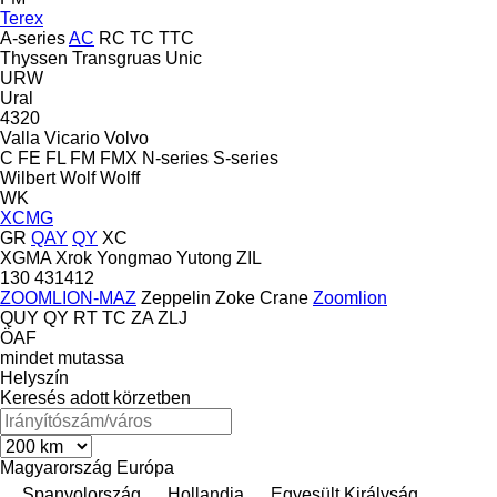
Terex
A-series
AC
RC
TC
TTC
Thyssen
Transgruas
Unic
URW
Ural
4320
Valla
Vicario
Volvo
C
FE
FL
FM
FMX
N-series
S-series
Wilbert
Wolf
Wolff
WK
XCMG
GR
QAY
QY
XC
XGMA
Xrok
Yongmao
Yutong
ZIL
130
431412
ZOOMLION-MAZ
Zeppelin
Zoke Crane
Zoomlion
QUY
QY
RT
TC
ZA
ZLJ
ÖAF
mindet mutassa
Helyszín
Keresés adott körzetben
Magyarország
Európa
Spanyolország
Hollandia
Egyesült Királyság