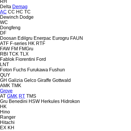
RH
Delta
Demag
AC
CC
HC
TC
Dewinch
Dodge
WC
Dongfeng
DF
Doosan
Edilgru
Enerpac
Eurogru
FAUN
ATF
F-series
HK
RTF
FAW
FM
FMGru
RBI
TCK
TLX
Fablok
Fiorentini
Ford
LNT
Foton
Fuchs
Furukawa
Fushun
QUY
GH
Galizia
Gelco
Giraffe
Gottwald
AMK
TMK
Grove
AT
GMK
RT
TMS
Gru Benedini
HSW
Herkules
Hidrokon
HK
Hino
Ranger
Hitachi
EX
KH