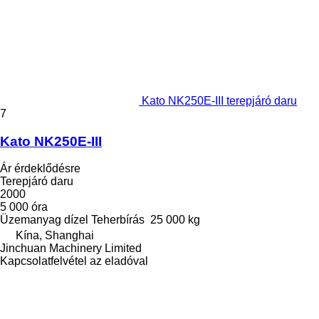
Kato NK250E-III terepjáró daru
7
Kato NK250E-III
Ár érdeklődésre
Terepjáró daru
2000
5 000 óra
Üzemanyag
dízel
Teherbírás
25 000 kg
Kína, Shanghai
Jinchuan Machinery Limited
Kapcsolatfelvétel az eladóval