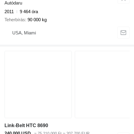
Autódaru
2011
9 464 óra
Teherbírás
90 000 kg
USA, Miami
Link-Belt HTC 8690
240 000 USD
≈ 75 210 000 Ft
≈ 207 700 EUR