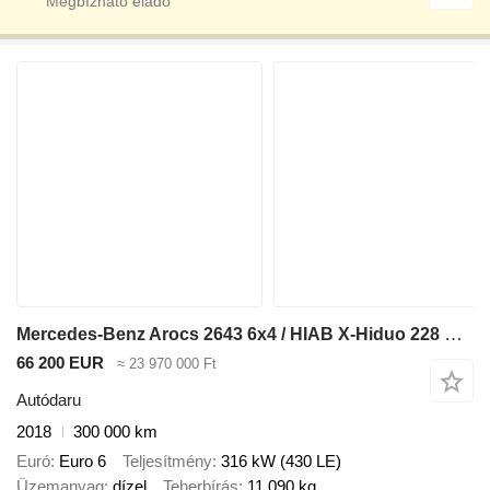
Mercedes-Benz Arocs 2643 6x4 / HIAB X-Hiduo 228 E-4 crane / remote control / P
66 200 EUR
≈ 23 970 000 Ft
Autódaru
2018
300 000 km
Euró
Euro 6
Teljesítmény
316 kW (430 LE)
Üzemanyag
dízel
Teherbírás
11 090 kg