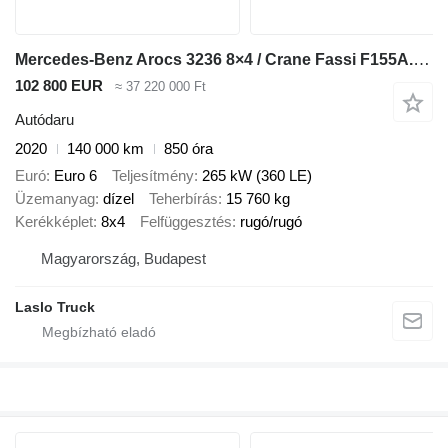
Mercedes-Benz Arocs 3236 8×4 / Crane Fassi F155A.0.22 / remote control / 2-way
102 800 EUR
≈ 37 220 000 Ft
Autódaru
2020
140 000 km
850 óra
Euró
Euro 6
Teljesítmény
265 kW (360 LE)
Üzemanyag
dízel
Teherbírás
15 760 kg
Kerékképlet
8x4
Felfüggesztés
rugó/rugó
Magyarország, Budapest
Laslo Truck