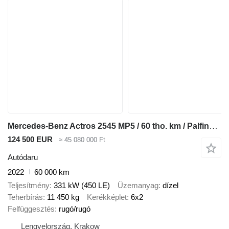
Mercedes-Benz Actros 2545 MP5 / 60 tho. km / Palfinger PK 18.001L SLD A crane
124 500 EUR
≈ 45 080 000 Ft
Autódaru
2022
60 000 km
Teljesítmény
331 kW (450 LE)
Üzemanyag
dízel
Teherbírás
11 450 kg
Kerékképlet
6x2
Felfüggesztés
rugó/rugó
Lengyelország, Krakow