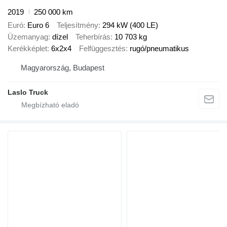
2019
250 000 km
Euró
Euro 6
Teljesítmény
294 kW (400 LE)
Üzemanyag
dízel
Teherbírás
10 703 kg
Kerékképlet
6x2x4
Felfüggesztés
rugó/pneumatikus
Magyarország, Budapest
Laslo Truck