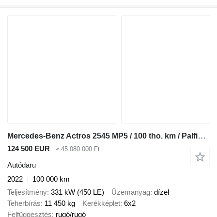
Mercedes-Benz Actros 2545 MP5 / 100 tho. km / Palfinger PK 18.001L SLD A crane
124 500 EUR
≈ 45 080 000 Ft
Autódaru
2022
100 000 km
Teljesítmény
331 kW (450 LE)
Üzemanyag
dízel
Teherbírás
11 450 kg
Kerékképlet
6x2
Felfüggesztés
rugó/rugó