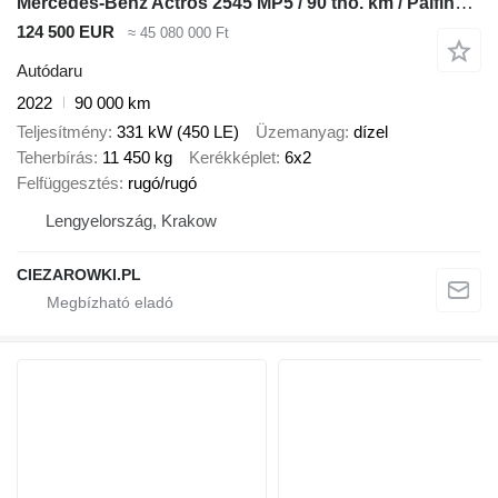
Mercedes-Benz Actros 2545 MP5 / 90 tho. km / Palfinger PK 18.001L SLD A crane
124 500 EUR
≈ 45 080 000 Ft
Autódaru
2022
90 000 km
Teljesítmény
331 kW (450 LE)
Üzemanyag
dízel
Teherbírás
11 450 kg
Kerékképlet
6x2
Felfüggesztés
rugó/rugó
Lengyelország, Krakow
CIEZAROWKI.PL