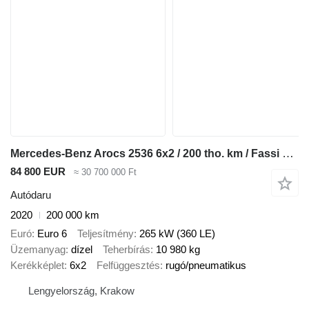
Mercedes-Benz Arocs 2536 6x2 / 200 tho. km / Fassi F195 crane / Rotator / Pilo
84 800 EUR
≈ 30 700 000 Ft
Autódaru
2020
200 000 km
Euró
Euro 6
Teljesítmény
265 kW (360 LE)
Üzemanyag
dízel
Teherbírás
10 980 kg
Kerékképlet
6x2
Felfüggesztés
rugó/pneumatikus
Lengyelország, Krakow