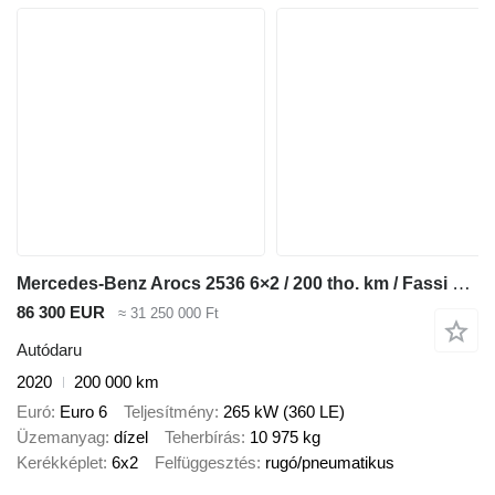
Mercedes-Benz Arocs 2536 6×2 / 200 tho. km / Fassi F195 crane / Rotator / Pilo
86 300 EUR
≈ 31 250 000 Ft
Autódaru
2020
200 000 km
Euró
Euro 6
Teljesítmény
265 kW (360 LE)
Üzemanyag
dízel
Teherbírás
10 975 kg
Kerékképlet
6x2
Felfüggesztés
rugó/pneumatikus