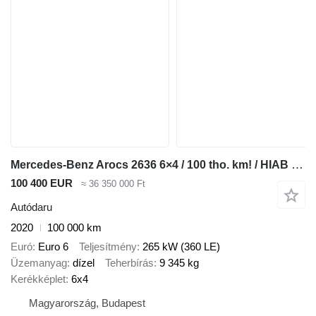
Mercedes-Benz Arocs 2636 6×4 / 100 tho. km! / HIAB crane / rotator / 3-way tip
100 400 EUR
≈ 36 350 000 Ft
Autódaru
2020
100 000 km
Euró
Euro 6
Teljesítmény
265 kW (360 LE)
Üzemanyag
dízel
Teherbírás
9 345 kg
Kerékképlet
6x4
Magyarország, Budapest