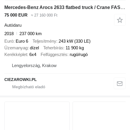
Mercedes-Benz Arocs 2633 flatbed truck / Crane FASSI F155A.0.23 / REMOTE CONTR
75 000 EUR
≈ 27 160 000 Ft
Autódaru
2018
237 000 km
Euró
Euro 6
Teljesítmény
243 kW (330 LE)
Üzemanyag
dízel
Teherbírás
11 900 kg
Kerékképlet
6x4
Felfüggesztés
rugó/rugó
Lengyelország, Krakow
CIEZAROWKI.PL