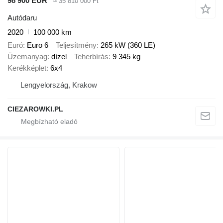
98 900 EUR
≈ 35 810 000 Ft
Autódaru
2020
100 000 km
Euró
Euro 6
Teljesítmény
265 kW (360 LE)
Üzemanyag
dízel
Teherbírás
9 345 kg
Kerékképlet
6x4
Lengyelország, Krakow
CIEZAROWKI.PL