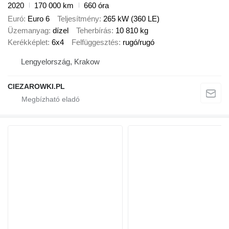
2020
170 000 km
660 óra
Euró
Euro 6
Teljesítmény
265 kW (360 LE)
Üzemanyag
dízel
Teherbírás
10 810 kg
Kerékképlet
6x4
Felfüggesztés
rugó/rugó
Lengyelország, Krakow
CIEZAROWKI.PL