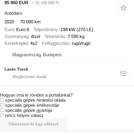
85 900 EUR
≈ 31 100 000 Ft
Autódaru
2020
70 000 km
Euró
Euro 6
Teljesítmény
198 kW (270 LE)
Üzemanyag
dízel
Teherbírás
7 590 kg
Kerékképlet
4x2
Felfüggesztés
rugó/rugó
Magyarország, Budapest
Laslo Truck
Hogyan írná le röviden a portálunkat?
speciális gépek hirdetési oldala
speciális gépek értékesítője
speciális gépek gyártója
nincs helyes válasz
Válasszon ki egy választ