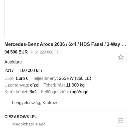
Mercedes-Benz Arocs 2636 / 6x4 / HDS Fassi / 3-Way Tipper / Bortmatic
94 500 EUR
≈ 34 220 000 Ft
Autódaru
2017
160 000 km
Euró
Euro 6
Teljesítmény
265 kW (360 LE)
Üzemanyag
dízel
Teherbírás
11 000 kg
Kerékképlet
6x4
Felfüggesztés
rugó/rugó
Lengyelország, Krakow
CIEZAROWKI.PL