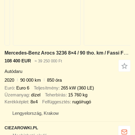
Mercedes-Benz Arocs 3236 8×4 / 90 tho. km / Fassi F155A.0.22 / remote control
108 400 EUR
≈ 39 250 000 Ft
Autódaru
2020
90 000 km
850 óra
Euró
Euro 6
Teljesítmény
265 kW (360 LE)
Üzemanyag
dízel
Teherbírás
15 760 kg
Kerékképlet
8x4
Felfüggesztés
rugó/rugó
Lengyelország, Krakow
CIEZAROWKI.PL