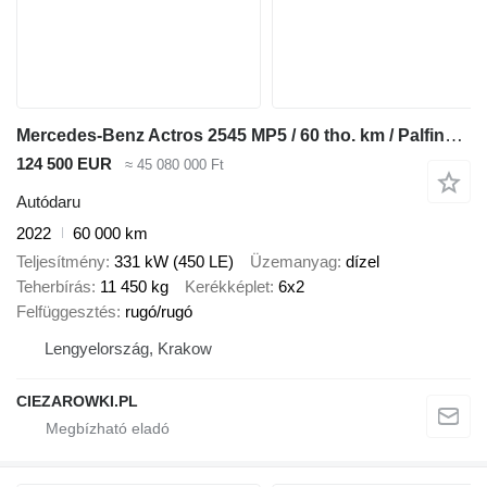
Mercedes-Benz Actros 2545 MP5 / 60 tho. km / Palfinger PK 18.001L SLD A crane
124 500 EUR
≈ 45 080 000 Ft
Autódaru
2022
60 000 km
Teljesítmény
331 kW (450 LE)
Üzemanyag
dízel
Teherbírás
11 450 kg
Kerékképlet
6x2
Felfüggesztés
rugó/rugó
Lengyelország, Krakow
CIEZAROWKI.PL