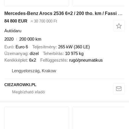
Mercedes-Benz Arocs 2536 6×2 / 200 tho. km / Fassi F195 crane / Rotator / Pilo
84 800 EUR
≈ 30 700 000 Ft
Autódaru
2020
200 000 km
Euró
Euro 6
Teljesítmény
265 kW (360 LE)
Üzemanyag
dízel
Teherbírás
10 975 kg
Kerékképlet
6x2
Felfüggesztés
rugó/pneumatikus
Lengyelország, Krakow
CIEZAROWKI.PL