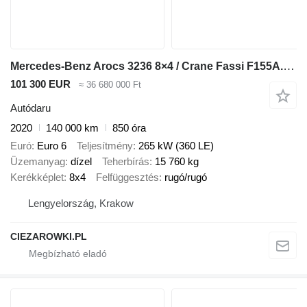
Mercedes-Benz Arocs 3236 8×4 / Crane Fassi F155A.0.22 / remote control / 2-way
101 300 EUR
≈ 36 680 000 Ft
Autódaru
2020
140 000 km
850 óra
Euró
Euro 6
Teljesítmény
265 kW (360 LE)
Üzemanyag
dízel
Teherbírás
15 760 kg
Kerékképlet
8x4
Felfüggesztés
rugó/rugó
Lengyelország, Krakow
CIEZAROWKI.PL