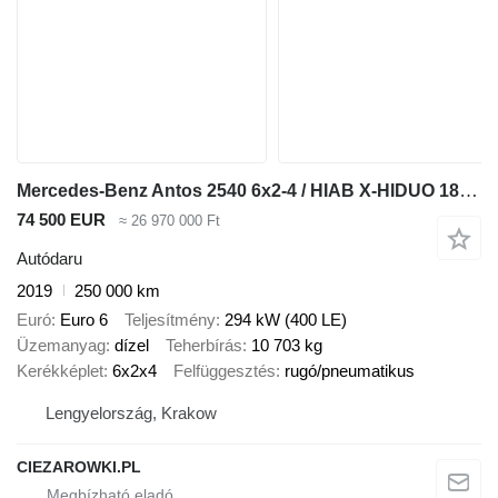
Mercedes-Benz Antos 2540 6x2-4 / HIAB X-HIDUO 188 ES-4 crane / Rotator / remot
74 500 EUR
≈ 26 970 000 Ft
Autódaru
2019
250 000 km
Euró
Euro 6
Teljesítmény
294 kW (400 LE)
Üzemanyag
dízel
Teherbírás
10 703 kg
Kerékképlet
6x2x4
Felfüggesztés
rugó/pneumatikus
Lengyelország, Krakow
CIEZAROWKI.PL