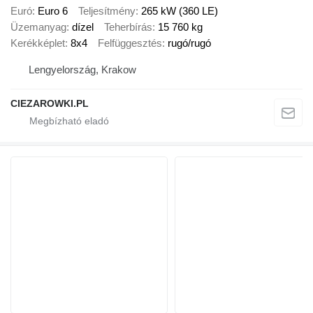
Euró
Euro 6
Teljesítmény
265 kW (360 LE)
Üzemanyag
dízel
Teherbírás
15 760 kg
Kerékképlet
8x4
Felfüggesztés
rugó/rugó
Lengyelország, Krakow
CIEZAROWKI.PL