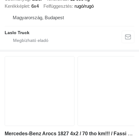
Kerékképlet
6x4
Felfüggesztés
rugó/rugó
Magyarország, Budapest
Laslo Truck
Mercedes-Benz Arocs 1827 4x2 / 70 tho km!!! / Fassi F135A.0.22 crane / remote