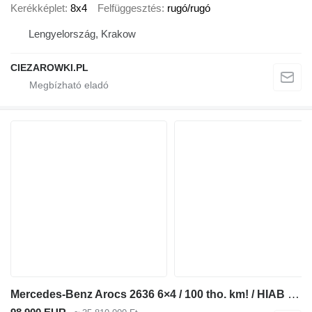
Kerékképlet
8x4
Felfüggesztés
rugó/rugó
Lengyelország, Krakow
CIEZAROWKI.PL
Mercedes-Benz Arocs 2636 6×4 / 100 tho. km! / HIAB crane / rotator / 3-way tip