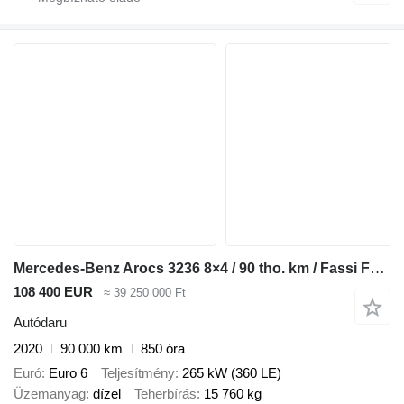
Mercedes-Benz Arocs 3236 8×4 / 90 tho. km / Fassi F155A.0.22 / remote control
108 400 EUR
≈ 39 250 000 Ft
Autódaru
2020
90 000 km
850 óra
Euró
Euro 6
Teljesítmény
265 kW (360 LE)
Üzemanyag
dízel
Teherbírás
15 760 kg