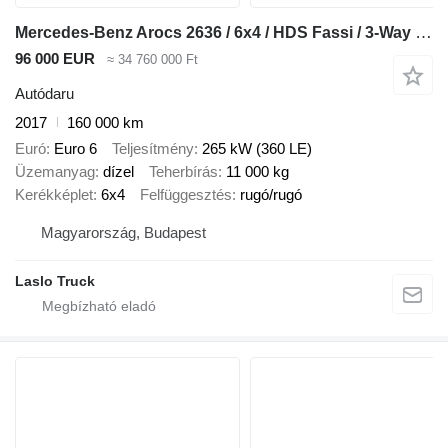
Mercedes-Benz Arocs 2636 / 6x4 / HDS Fassi / 3-Way Tipper / Bortmatic
96 000 EUR
≈ 34 760 000 Ft
Autódaru
2017
160 000 km
Euró
Euro 6
Teljesítmény
265 kW (360 LE)
Üzemanyag
dízel
Teherbírás
11 000 kg
Kerékképlet
6x4
Felfüggesztés
rugó/rugó
Magyarország, Budapest
Laslo Truck