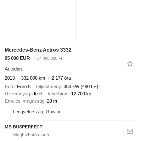
Mercedes-Benz Actros 3332
95 000 EUR
≈ 34 400 000 Ft
Autódaru
2013
332 000 km
2 177 óra
Euró
Euro 5
Teljesítmény
353 kW (480 LE)
Üzemanyag
dízel
Teherbírás
12 700 kg
Emelési magasság
28 m
Lengyelország, Gowino
MB BUSPERFECT