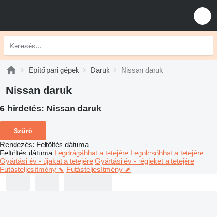
Építőipari gépek
Daruk
Nissan daruk
Nissan daruk
6 hirdetés:
Nissan daruk
Szűrő
Rendezés
:
Feltöltés dátuma
Feltöltés dátuma
Legdrágábbat a tetejére
Legolcsóbbat a tetejére
Gyártási év - újakat a tetejére
Gyártási év - régieket a tetejére
Futásteljesítmény ⬊
Futásteljesítmény ⬈