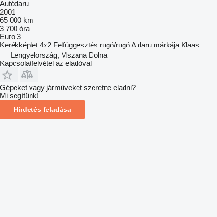
Autódaru
2001
65 000 km
3 700 óra
Euro 3
Kerékképlet
4x2
Felfüggesztés
rugó/rugó
A daru márkája
Klaas
Lengyelország, Mszana Dolna
Kapcsolatfelvétel az eladóval
Gépeket vagy járműveket szeretne eladni?
Mi segítünk!
Hirdetés feladása