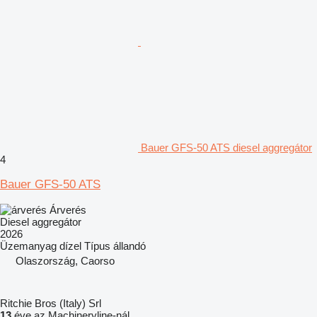
Bauer GFS-50 ATS diesel aggregátor
4
Bauer GFS-50 ATS
Árverés
Diesel aggregátor
2026
Üzemanyag
dízel
Típus
állandó
Olaszország, Caorso
Ritchie Bros (Italy) Srl
13
éve az Machineryline-nál