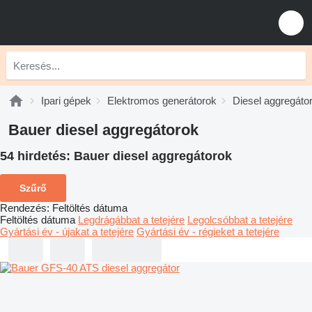
Ipari gépek
Elektromos generátorok
Diesel aggregáto
Bauer diesel aggregátorok
54 hirdetés:
Bauer diesel aggregátorok
Szűrő
Rendezés
:
Feltöltés dátuma
Feltöltés dátuma
Legdrágábbat a tetejére
Legolcsóbbat a tetejére
Gyártási év - újakat a tetejére
Gyártási év - régieket a tetejére