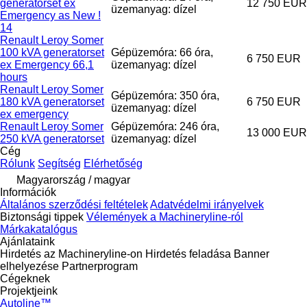
generatorset ex
12 750 EUR
üzemanyag: dízel
Emergency as New !
14
Renault Leroy Somer
100 kVA generatorset
Gépüzemóra: 66 óra,
6 750 EUR
ex Emergency 66,1
üzemanyag: dízel
hours
Renault Leroy Somer
Gépüzemóra: 350 óra,
180 kVA generatorset
6 750 EUR
üzemanyag: dízel
ex emergency
Renault Leroy Somer
Gépüzemóra: 246 óra,
13 000 EUR
250 kVA generatorset
üzemanyag: dízel
Cég
Rólunk
Segítség
Elérhetőség
Magyarország / magyar
Információk
Általános szerződési feltételek
Adatvédelmi irányelvek
Biztonsági tippek
Vélemények a Machineryline-ról
Márkakatalógus
Ajánlataink
Hirdetés az Machineryline-on
Hirdetés feladása
Banner
elhelyezése
Partnerprogram
Cégeknek
Projektjeink
Autoline™