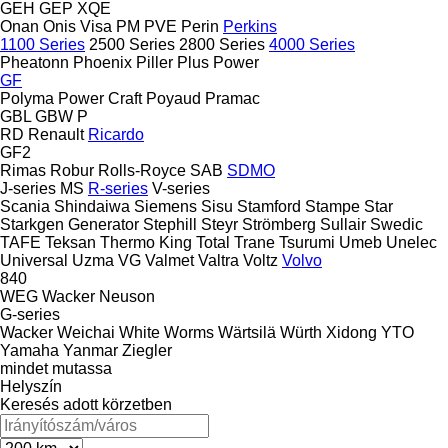
GEH
GEP
XQE
Onan
Onis Visa
PM
PVE
Perin
Perkins
1100 Series
2500 Series
2800 Series
4000 Series
Pheatonn
Phoenix
Piller
Plus Power
GF
Polyma
Power Craft
Poyaud
Pramac
GBL
GBW
P
RD
Renault
Ricardo
GF2
Rimas
Robur
Rolls-Royce
SAB
SDMO
J-series
MS
R-series
V-series
Scania
Shindaiwa
Siemens
Sisu
Stamford
Stampe
Star
Starkgen Generator
Stephill
Steyr
Strömberg
Sullair
Swedic
TAFE
Teksan
Thermo King
Total
Trane
Tsurumi
Umeb
Unelec
Universal
Uzma
VG
Valmet
Valtra
Voltz
Volvo
840
WEG
Wacker Neuson
G-series
Wacker
Weichai
White
Worms
Wärtsilä
Würth
Xidong
YTO
Yamaha
Yanmar
Ziegler
mindet mutassa
Helyszín
Keresés adott körzetben