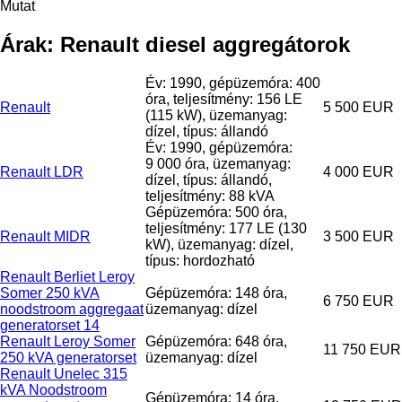
Mutat
Árak: Renault diesel aggregátorok
Év: 1990, gépüzemóra: 400
óra, teljesítmény: 156 LE
Renault
5 500 EUR
(115 kW), üzemanyag:
dízel, típus: állandó
Év: 1990, gépüzemóra:
9 000 óra, üzemanyag:
Renault LDR
4 000 EUR
dízel, típus: állandó,
teljesítmény: 88 kVA
Gépüzemóra: 500 óra,
teljesítmény: 177 LE (130
Renault MIDR
3 500 EUR
kW), üzemanyag: dízel,
típus: hordozható
Renault Berliet Leroy
Somer 250 kVA
Gépüzemóra: 148 óra,
6 750 EUR
noodstroom aggregaat
üzemanyag: dízel
generatorset 14
Renault Leroy Somer
Gépüzemóra: 648 óra,
11 750 EUR
250 kVA generatorset
üzemanyag: dízel
Renault Unelec 315
kVA Noodstroom
Gépüzemóra: 14 óra,