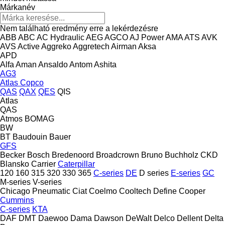
Márkanév
Nem található eredmény erre a lekérdezésre
ABB
ABC
AC Hydraulic
AEG
AGCO
AJ Power
AMA
ATS
AVK
AVS
Active
Aggreko
Aggretech
Airman
Aksa
APD
Alfa
Aman
Ansaldo
Antom
Ashita
AG3
Atlas Copco
QAS
QAX
QES
QIS
Atlas
QAS
Atmos
BOMAG
BW
BT
Baudouin
Bauer
GFS
Becker
Bosch
Bredenoord
Broadcrown
Bruno
Buchholz
CKD
Blansko
Carrier
Caterpillar
120
160
315
320
330
365
C-series
DE
D series
E-series
GC
M-series
V-series
Chicago Pneumatic
Ciat
Coelmo
Cooltech Define
Cooper
Cummins
C-series
KTA
DAF
DMT
Daewoo
Dama
Dawson
DeWalt
Delco
Dellent
Delta