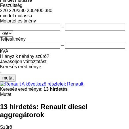
mindet mutassa
Feszültség
220
220/380
230/400
380
mindet mutassa
Motorteljesítmény
–
Teljesítmény
–
kVA
Hiányzik néhány szűrő?
Javasoljon változtatást
Keresés eredménye:
-
mutat
A következő részletei: Renault
Keresés eredménye:
13 hirdetés
Mutat
13 hirdetés:
Renault diesel
aggregátorok
Szűrő