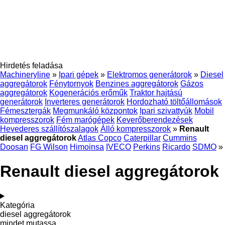
Hirdetés feladása
Machineryline
»
Ipari gépek
»
Elektromos generátorok
»
Diesel
aggregátorok
Fénytornyok
Benzines aggregátorok
Gázos
aggregátorok
Kogenerációs erőműk
Traktor hajtású
generátorok
Inverteres generátorok
Hordozható töltőállomások
Fémesztergák
Megmunkáló központok
Ipari szivattyúk
Mobil
kompresszorok
Fém marógépek
Keverőberendezések
Hevederes szállítószalagok
Álló kompresszorok
»
Renault
diesel aggregátorok
Atlas Copco
Caterpillar
Cummins
Doosan
FG Wilson
Himoinsa
IVECO
Perkins
Ricardo
SDMO
»
Renault diesel aggregátorok
Kategória
diesel aggregátorok
mindet mutassa