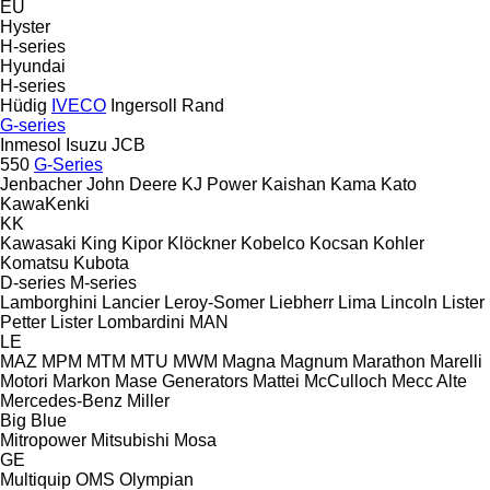
EU
Hyster
H-series
Hyundai
H-series
Hüdig
IVECO
Ingersoll Rand
G-series
Inmesol
Isuzu
JCB
550
G-Series
Jenbacher
John Deere
KJ Power
Kaishan
Kama
Kato
KawaKenki
KK
Kawasaki
King
Kipor
Klöckner
Kobelco
Kocsan
Kohler
Komatsu
Kubota
D-series
M-series
Lamborghini
Lancier
Leroy-Somer
Liebherr
Lima
Lincoln
Lister
Petter
Lister
Lombardini
MAN
LE
MAZ
MPM
MTM
MTU
MWM
Magna
Magnum
Marathon
Marelli
Motori
Markon
Mase Generators
Mattei
McCulloch
Mecc Alte
Mercedes-Benz
Miller
Big Blue
Mitropower
Mitsubishi
Mosa
GE
Multiquip
OMS
Olympian