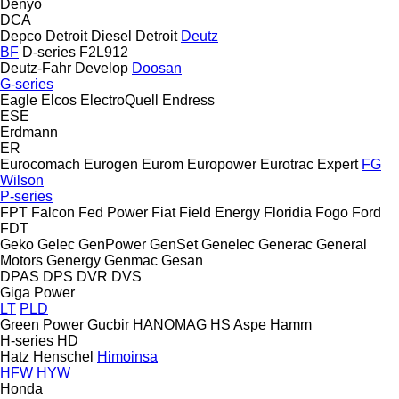
Denyo
DCA
Depco
Detroit Diesel
Detroit
Deutz
BF
D-series
F2L912
Deutz-Fahr
Develop
Doosan
G-series
Eagle
Elcos
ElectroQuell
Endress
ESE
Erdmann
ER
Eurocomach
Eurogen
Eurom
Europower
Eurotrac
Expert
FG
Wilson
P-series
FPT
Falcon
Fed Power
Fiat
Field Energy
Floridia
Fogo
Ford
FDT
Geko
Gelec
GenPower
GenSet
Genelec
Generac
General
Motors
Genergy
Genmac
Gesan
DPAS
DPS
DVR
DVS
Giga Power
LT
PLD
Green Power
Gucbir
HANOMAG
HS Aspe
Hamm
H-series
HD
Hatz
Henschel
Himoinsa
HFW
HYW
Honda