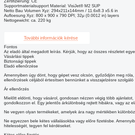
Zertifizierung: CE
Supportmaterialsupport Material: VisiJet® M2 SUP
Netto Bau Volumen Xyz: 294x211x144mm / 11.6x8.3 x5.6 in
Aufloesung Xyz: 800 x 900 x 790 DPI; 32μ (0.0012 in) layers
Nettogewicht: ca. 220 kg
További információk kérése
Fontos
Az eladó által megadott leírás. Kérjük, hogy az összes részletet egye
Vásárlási tippek
Biztonsági tippek
Eladó ellenőrzése
Amennyiben úgy dönt, hogy gépet vesz olcsón, győződjön meg róla, h
ellenőrzések céljából értesítsen bennünket a visszajelzésre szolgáló
Ár ellenőrzés
Mielőtt eldönti, hogy vásárol, gondosan nézzen végig több ajánlatot
gondolkozzon el. Egy jelentős árkülönbség rejtett hibákra, vagy az e
Ne vegyen olyan termékeket, amelyek ára nagy mértékben különbözik
Ne egyezzen bele kétes vállalásokba vagy előre fizetésbe. Amennyib
hitelességét, tegyen fel kérdéseket.
Kétes előre fizetés