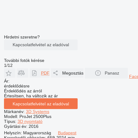
Hirdetni szeretne?
Kapcsolatfelvétel az eladóval
További fotók kérése
1/12
PDF
Megosztás
Panasz
Fac
Ár:
érdeklődésre
Érdeklődés az árról
Értesítsen, ha változik az ár
Kapcsolatfelvétel az eladóval
Márkanév:
3D Systems
Modell:
ProJet 2500Plus
Típus:
3D nyomtató
Gyártási év:
2016
Helyszín:
Magyarország
Budapest
Kereskedői cikkszám:
659-2024-mjp