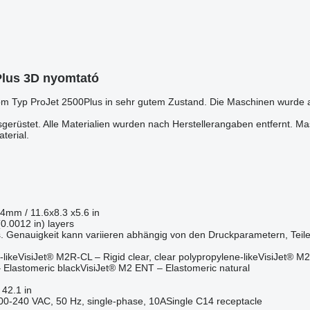
Plus 3D nyomtató
vom Typ ProJet 2500Plus in sehr gutem Zustand. Die Maschinen wurde
rüstet. Alle Materialien wurden nach Herstellerangaben entfernt. Masc
terial.
mm / 11.6x8.3 x5.6 in
0.0012 in) layers
Genauigkeit kann variieren abhängig von den Druckparametern, Teileg
-likeVisiJet® M2R-CL – Rigid clear, clear polypropylene-likeVisiJet®
Elastomeric blackVisiJet® M2 ENT – Elastomeric natural
42.1 in
00-240 VAC, 50 Hz, single-phase, 10ASingle C14 receptacle