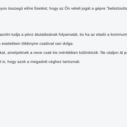
yos összegű előre fizetést, hogy az Ön vételi jogát a gépre "bebiztosí
igazolni tudja a pénz átutalásának folyamatát, és ha az eladó a kommun
n esetekben többnyire csalóval van dolga.
at, amelyeknek a neve csak kis mértékben különbözik. Ne utaljon át pé
zt is, hogy azok a megadott céghez tartoznak.