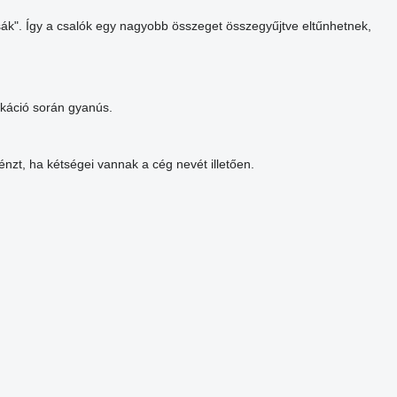
tsák". Így a csalók egy nagyobb összeget összegyűjtve eltűnhetnek,
ikáció során gyanús.
nzt, ha kétségei vannak a cég nevét illetően.