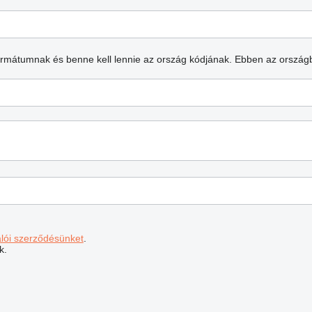
formátumnak és benne kell lennie az ország kódjának.
Ebben az ország
álói szerződésünket
.
k.