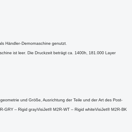
 als Händler-Demomaschine genutzt.
hine ist leer. Die Druckzeit beträgt ca. 1400h, 181.000 Layer
eometrie und Größe, Ausrichtung der Teile und der Art des Post-
 M2R-GRY – Rigid grayVisiJet® M2R-WT – Rigid whiteVisiJet® M2R-BK