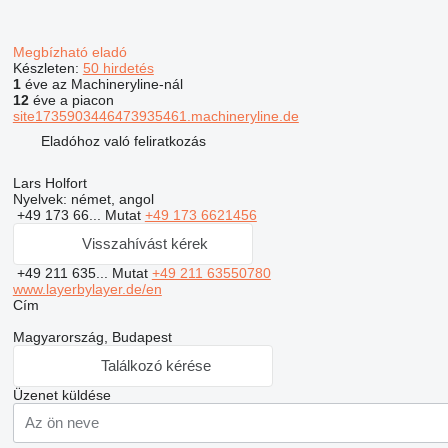
Megbízható eladó
Készleten:
50 hirdetés
1
éve az Machineryline-nál
12
éve a piacon
site1735903446473935461.machineryline.de
Eladóhoz való feliratkozás
Lars Holfort
Nyelvek:
német, angol
+49 173 66...
Mutat
+49 173 6621456
Visszahívást kérek
+49 211 635...
Mutat
+49 211 63550780
www.layerbylayer.de/en
Сím
Magyarország, Budapest
Találkozó kérése
Üzenet küldése