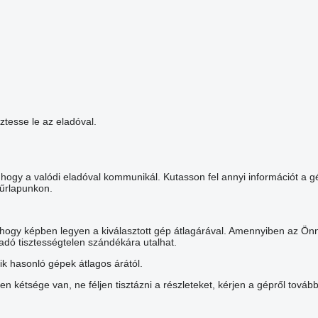
ztesse le az eladóval.
ogy a valódi eladóval kommunikál. Kutasson fel annyi információt a g
 űrlapunkon.
, hogy képben legyen a kiválasztott gép átlagárával. Amennyiben az Önn
ladó tisztességtelen szándékára utalhat.
 hasonló gépek átlagos árától.
en kétsége van, ne féljen tisztázni a részleteket, kérjen a gépről to