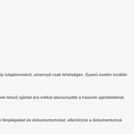
ép tulajdonosáról, amennyit csak lehetséges. Gyanú esetén további
ek tetsző ajánlat ára sokkal alacsonyabb a hasonló ajánlatokénál,
vábbi fényképeket és dokumentumokat, ellenőrizze a dokumentumok