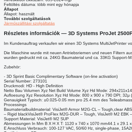
Feltöltés dátuma:
több mint egy hónapja
Állapot
Állapot:
használt
További szolgáltatások
Járműszállítási szolgáltatás
Részletes információk — 3D Systems ProJet 2500
Im Kundenauftrag verkaufen wir einen 3D Systems MultiJetPrinter 
Die Maschine wurde mit neuen Antriebsriemen und neuen Filtern ausge
wurden gedruckt mit ca. 24KG Baumaterial und ca. 33KG Support-Ma
Zubehör:
- 3D Sprint Basic Complimentary Software (on-line activation)
Serial Number: 273101
Druckmodi: HD - High Definition
Netto Bau Volumen Xyz Net Build Volume Xyz Hd Mode: 294x211x144
Aufloesung Xyz Resolution Xyz Hd Mode: 800 x 900 x 790 DPI; 32μ (
Genauigkeit Typisch: ±0.025-0.05 mm pro 25.4 mm des Teileabmass. 
Processings
Baumaterialbuildmaterial: VisiJet® Armor M2G-CL – Tough,clear ABS
– Rigid blackVisiJet® ProFlex M2G-DUR – Tough, VisiJet® M2 EBK – 
Support Material: VisiJet® M2 SUP
Abmessungen In Mm B X H X T: 1120 x 740 x 1070 mm44.1 x 29.1 x 
E Anschluss Verbrauch: 100-127 VAC, 50/60 Hz, single-phase, 15A2