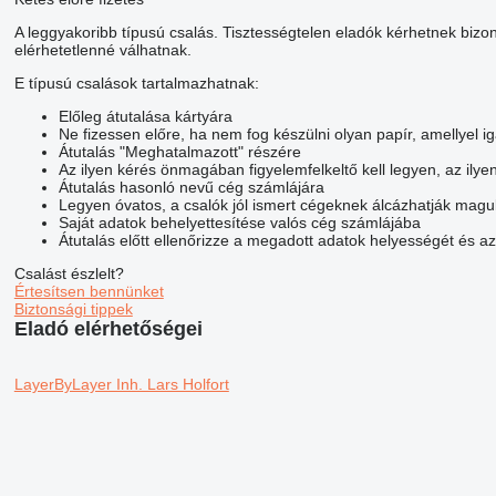
A leggyakoribb típusú csalás. Tisztességtelen eladók kérhetnek bizon
elérhetetlenné válhatnak.
E típusú csalások tartalmazhatnak:
Előleg átutalása kártyára
Ne fizessen előre, ha nem fog készülni olyan papír, amellyel 
Átutalás "Meghatalmazott" részére
Az ilyen kérés önmagában figyelemfelkeltő kell legyen, az ilye
Átutalás hasonló nevű cég számlájára
Legyen óvatos, a csalók jól ismert cégeknek álcázhatják maguk
Saját adatok behelyettesítése valós cég számlájába
Átutalás előtt ellenőrizze a megadott adatok helyességét és a
Csalást észlelt?
Értesítsen bennünket
Biztonsági tippek
Eladó elérhetőségei
LayerByLayer Inh. Lars Holfort