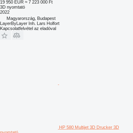
19 950 EUR
≈ 7 223 000 Ft
3D nyomtató
2022
Magyarország, Budapest
LayerByLayer Inh. Lars Holfort
Kapcsolatfelvétel az eladóval
HP 580 Multijet 3D Drucker 3D
nyomtató