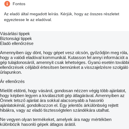
Fontos
Az eladó által megadott leírás. Kérjük, hogy az összes részletet
egyeztesse le az eladóval.
Vásárlási tippek
Biztonsági tippek
Eladó ellenőrzése
Amennyiben úgy dönt, hogy gépet vesz olcsón, győződjön meg róla,
hogy a valódi eladóval kommunikál. Kutasson fel annyi információt a
gép tulajdonosáról, amennyit csak lehetséges. Gyanú esetén további
ellenőrzések céljából értesítsen bennünket a visszajelzésre szolgáló
űrlapunkon.
Ár ellenőrzés
Mielőtt eldönti, hogy vásárol, gondosan nézzen végig több ajánlatot,
hogy képben legyen a kiválasztott gép átlagárával. Amennyiben az
Önnek tetsző ajánlat ára sokkal alacsonyabb a hasonló
ajánlatokénál, gondolkozzon el. Egy jelentős árkülönbség rejtett
hibákra, vagy az eladó tisztességtelen szándékára utalhat.
Ne vegyen olyan termékeket, amelyek ára nagy mértékben
különbözik hasonló gépek átlagos árától.