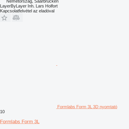
Németország, Saarbrucken
LayerByLayer Inh. Lars Holfort
Kapcsolatfelvétel az eladóval
Formlabs Form 3L 3D nyomtató
10
Formlabs Form 3L