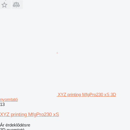
XYZ printing MfgPro230 xS 3D
nyomtató
13
XYZ printing MfgPro230 xS
Ár érdeklődésre
3D nyomtató