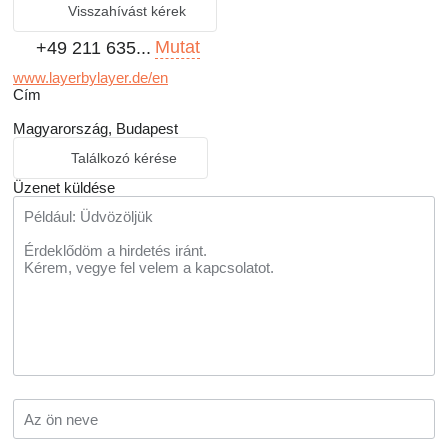
Visszahívást kérek
Mutat
+49 211 635...
www.layerbylayer.de/en
Сím
Magyarország, Budapest
Találkozó kérése
Üzenet küldése