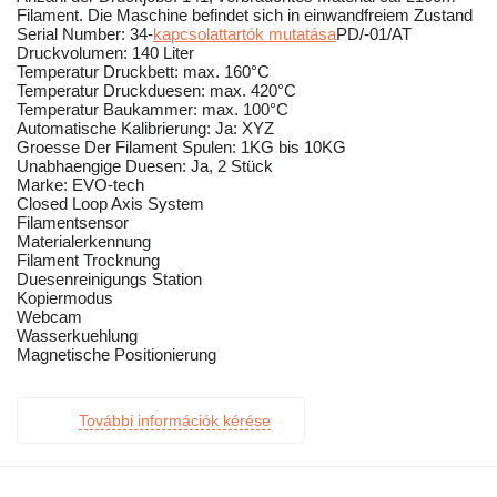
Filament. Die Maschine befindet sich in einwandfreiem Zustand
Serial Number: 34-
kapcsolattartók mutatása
PD/-01/AT
Druckvolumen: 140 Liter
Temperatur Druckbett: max. 160°C
Temperatur Druckduesen: max. 420°C
Temperatur Baukammer: max. 100°C
Automatische Kalibrierung: Ja: XYZ
Groesse Der Filament Spulen: 1KG bis 10KG
Unabhaengige Duesen: Ja, 2 Stück
Marke: EVO-tech
Closed Loop Axis System
Filamentsensor
Materialerkennung
Filament Trocknung
Duesenreinigungs Station
Kopiermodus
Webcam
Wasserkuehlung
Magnetische Positionierung
További információk kérése