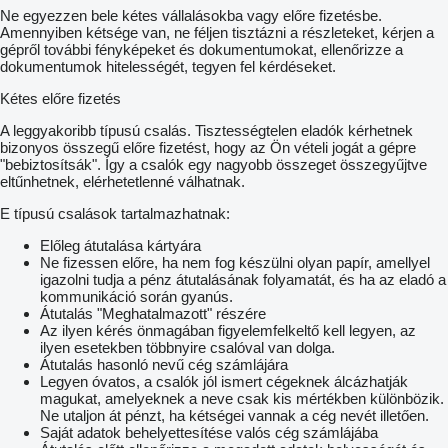
Ne egyezzen bele kétes vállalásokba vagy előre fizetésbe.
Amennyiben kétsége van, ne féljen tisztázni a részleteket, kérjen a
gépről további fényképeket és dokumentumokat, ellenőrizze a
dokumentumok hitelességét, tegyen fel kérdéseket.
Kétes előre fizetés
A leggyakoribb típusú csalás. Tisztességtelen eladók kérhetnek
bizonyos összegű előre fizetést, hogy az Ön vételi jogát a gépre
"bebiztosítsák". Így a csalók egy nagyobb összeget összegyűjtve
eltűnhetnek, elérhetetlenné válhatnak.
E típusú csalások tartalmazhatnak:
Előleg átutalása kártyára
Ne fizessen előre, ha nem fog készülni olyan papír, amellyel
igazolni tudja a pénz átutalásának folyamatát, és ha az eladó a
kommunikáció során gyanús.
Átutalás "Meghatalmazott" részére
Az ilyen kérés önmagában figyelemfelkeltő kell legyen, az
ilyen esetekben többnyire csalóval van dolga.
Átutalás hasonló nevű cég számlájára
Legyen óvatos, a csalók jól ismert cégeknek álcázhatják
magukat, amelyeknek a neve csak kis mértékben különbözik.
Ne utaljon át pénzt, ha kétségei vannak a cég nevét illetően.
Saját adatok behelyettesítése valós cég számlájába