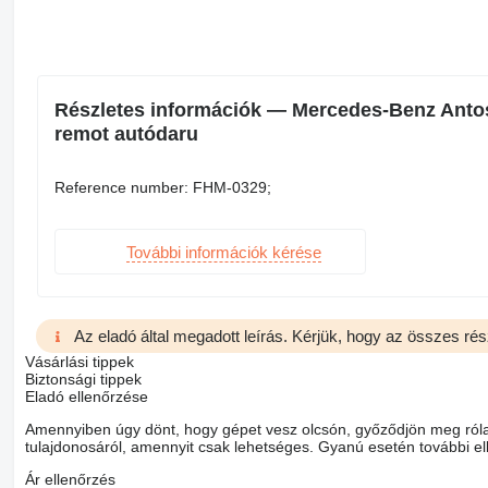
Részletes információk — Mercedes-Benz Antos 
remot autódaru
Reference number: FHM-0329;
További információk kérése
Az eladó által megadott leírás. Kérjük, hogy az összes rés
Vásárlási tippek
Biztonsági tippek
Eladó ellenőrzése
Amennyiben úgy dönt, hogy gépet vesz olcsón, győződjön meg róla,
tulajdonosáról, amennyit csak lehetséges. Gyanú esetén további ell
Ár ellenőrzés