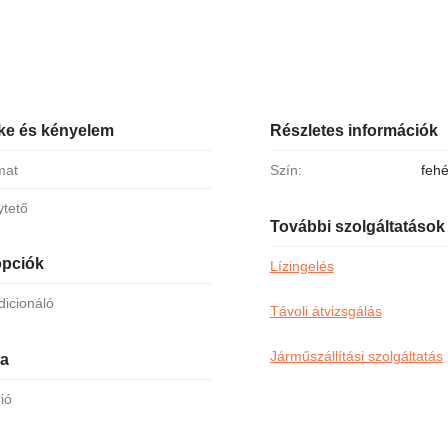
lke és kényelem
Részletes információk
mat
Szín:
fehé
ytető
További szolgáltatások
opciók
Lízingelés
dicionáló
Távoli átvizsgálás
Járműszállítási szolgáltatás
ia
dió