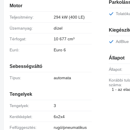
Parkoláss
Motor
Tolató
Teljesítmény:
294 kW (400 LE)
Üzemanyag:
dízel
Kiegészí
Térfogat:
10 677 cm³
AdBlue 
Euró:
Euro 6
Állapot
Sebességváltó
Állapot:
Típus:
automata
Korábbi tulajdonosok
száma:
1 - az ela
Tengelyek
Tengelyek:
3
Kerékképlet:
6x2x4
Felfüggesztés:
rugó/pneumatikus