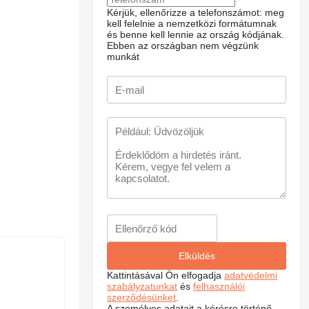
Kérjük, ellenőrizze a telefonszámot: meg
kell felelnie a nemzetközi formátumnak
és benne kell lennie az ország kódjának.
Ebben az országban nem végzünk
munkát
Kattintásával Ön elfogadja
adatvédelmi
szabályzatunkat
és
felhasználói
szerződésünket
.
A személyes adatait a kérésre történő