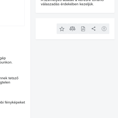
válaszadás érdekében kezeljük.
 gép
apunkon.
nnek tetsző
égtelen
bbi fényképeket