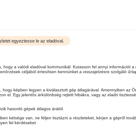
zletet egyeztesse le az eladóval.
 hogy a valódi eladóval kommunikál. Kutasson fel annyi információt a
enőrzések céljából értesítsen bennünket a visszajelzésre szolgáló űrl
ot, hogy képben legyen a kiválasztott gép átlagárával. Amennyiben az Ö
n el. Egy jelentős árkülönbség rejtett hibákra, vagy az eladó tisztess
ik hasonló gépek átlagos árától.
en kétsége van, ne féljen tisztázni a részleteket, kérjen a gépről tová
yen fel kérdéseket.