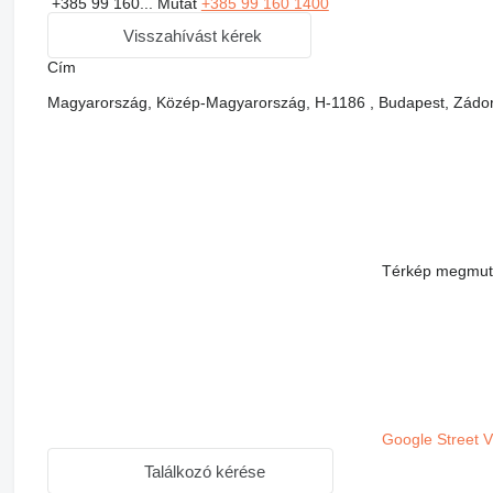
+385 99 160...
Mutat
+385 99 160 1400
Visszahívást kérek
Сím
Magyarország, Közép-Magyarország, H-1186 , Budapest, Zádor
Térkép megmut
Google Street 
Találkozó kérése