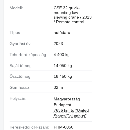
Modell:
CSE 32 quick-
mounting low-
slewing crane / 2023
/ Remote control
Típus:
autódaru
Gyártási év:
2023
Teherbíró képesség:
4 400 kg
Saját tömeg:
14 050 kg
Össztömeg:
18 450 kg
Gémhossz:
32 m
Helyszín:
Magyarország
Budapest
7636 km to "United
States/Columbus"
Kereskedői cikkszám:
FHM-0050