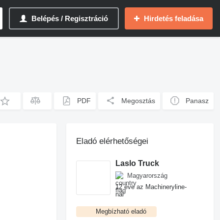
Belépés / Regisztráció
Hirdetés feladása
PDF
Megosztás
Panasz
Eladó elérhetőségei
Laslo Truck
Magyarország
12 éve az Machineryline-
nál
Megbízható eladó