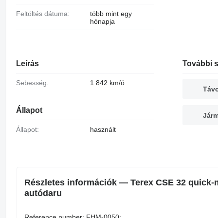
Feltöltés dátuma:
több mint egy
hónapja
Leírás
További s
Sebesség:
1 842 km/ó
Távo
Állapot
Járm
Állapot:
használt
Részletes információk — Terex CSE 32 quick-m
autódaru
Reference number: FHM-0050;