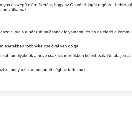
nyos összegű előre fizetést, hogy az Ön vételi jogát a gépre "bebiztosí
enné válhatnak.
 igazolni tudja a pénz átutalásának folyamatát, és ha az eladó a kommu
yen esetekben többnyire csalóval van dolga.
ukat, amelyeknek a neve csak kis mértékben különbözik. Ne utaljon át
azt is, hogy azok a megadott céghez tartoznak.