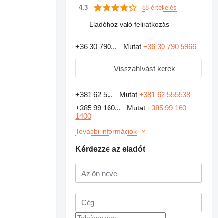
88 értékelés
4.3
Eladóhoz való feliratkozás
+36 30 790...
Mutat
+36 30 790 5966
Visszahívást kérek
+381 62 5...
Mutat
+381 62 555538
+385 99 160...
Mutat
+385 99 160
1400
További információk
Kérdezze az eladót