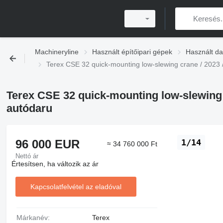
Machineryline
Használt építőipari gépek
Használt da
Terex CSE 32 quick-mounting low-slewing crane / 2023 
Terex CSE 32 quick-mounting low-slewing 
autódaru
96 000 EUR
1/14
≈ 34 760 000 Ft
Nettó ár
Értesítsen, ha változik az ár
Kapcsolatfelvétel az eladóval
Márkanév:
Terex