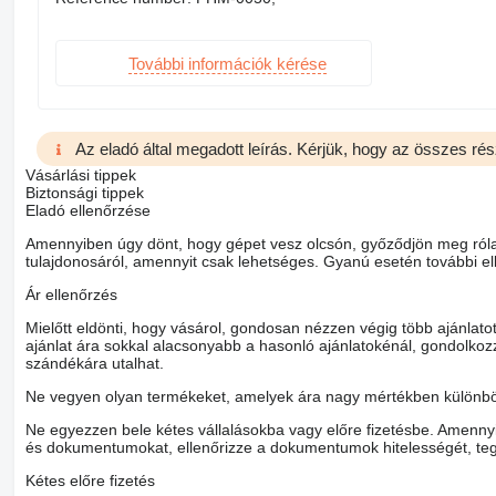
További információk kérése
Az eladó által megadott leírás. Kérjük, hogy az összes rés
Vásárlási tippek
Biztonsági tippek
Eladó ellenőrzése
Amennyiben úgy dönt, hogy gépet vesz olcsón, győződjön meg róla,
tulajdonosáról, amennyit csak lehetséges. Gyanú esetén további ell
Ár ellenőrzés
Mielőtt eldönti, hogy vásárol, gondosan nézzen végig több ajánlat
ajánlat ára sokkal alacsonyabb a hasonló ajánlatokénál, gondolkozzo
szándékára utalhat.
Ne vegyen olyan termékeket, amelyek ára nagy mértékben különböz
Ne egyezzen bele kétes vállalásokba vagy előre fizetésbe. Amennyib
és dokumentumokat, ellenőrizze a dokumentumok hitelességét, teg
Kétes előre fizetés