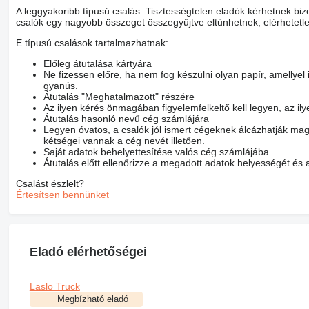
A leggyakoribb típusú csalás. Tisztességtelen eladók kérhetnek bizo
csalók egy nagyobb összeget összegyűjtve eltűnhetnek, elérhetetl
E típusú csalások tartalmazhatnak:
Előleg átutalása kártyára
Ne fizessen előre, ha nem fog készülni olyan papír, amellyel
gyanús.
Átutalás "Meghatalmazott" részére
Az ilyen kérés önmagában figyelemfelkeltő kell legyen, az il
Átutalás hasonló nevű cég számlájára
Legyen óvatos, a csalók jól ismert cégeknek álcázhatják mag
kétségei vannak a cég nevét illetően.
Saját adatok behelyettesítése valós cég számlájába
Átutalás előtt ellenőrizze a megadott adatok helyességét és 
Csalást észlelt?
Értesítsen bennünket
Eladó elérhetőségei
Laslo Truck
Megbízható eladó