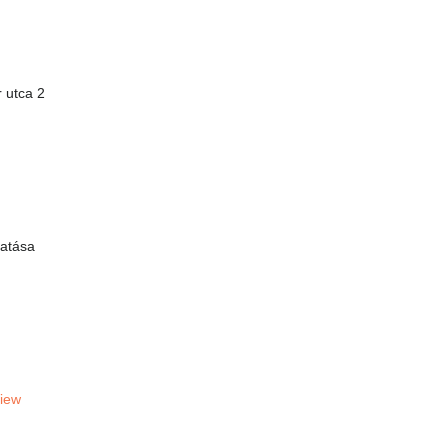
 utca 2
atása
View