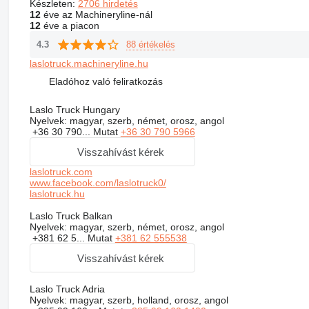
Készleten:
2706 hirdetés
12
éve az Machineryline-nál
12
éve a piacon
88 értékelés
4.3
laslotruck.machineryline.hu
Eladóhoz való feliratkozás
Laslo Truck Hungary
Nyelvek:
magyar, szerb, német, orosz, angol
+36 30 790...
Mutat
+36 30 790 5966
Visszahívást kérek
laslotruck.com
www.facebook.com/laslotruck0/
laslotruck.hu
Laslo Truck Balkan
Nyelvek:
magyar, szerb, német, orosz, angol
+381 62 5...
Mutat
+381 62 555538
Visszahívást kérek
Laslo Truck Adria
Nyelvek:
magyar, szerb, holland, orosz, angol