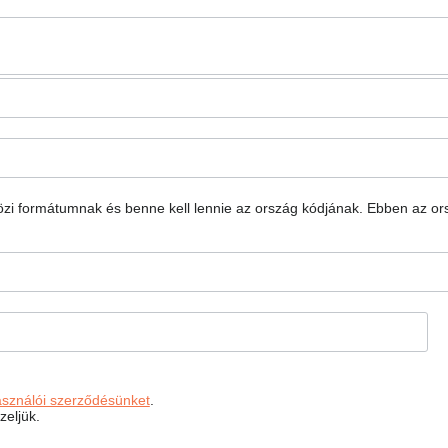
közi formátumnak és benne kell lennie az ország kódjának.
Ebben az o
asználói szerződésünket
.
zeljük.