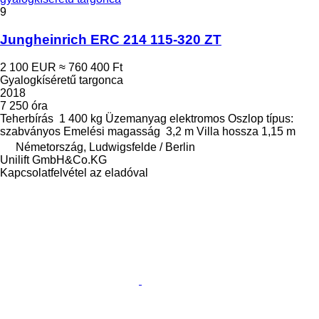
9
Jungheinrich ERC 214 115-320 ZT
2 100 EUR
≈ 760 400 Ft
Gyalogkíséretű targonca
2018
7 250 óra
Teherbírás
1 400 kg
Üzemanyag
elektromos
Oszlop típus:
szabványos
Emelési magasság
3,2 m
Villa hossza
1,15 m
Németország, Ludwigsfelde / Berlin
Unilift GmbH&Co.KG
Kapcsolatfelvétel az eladóval