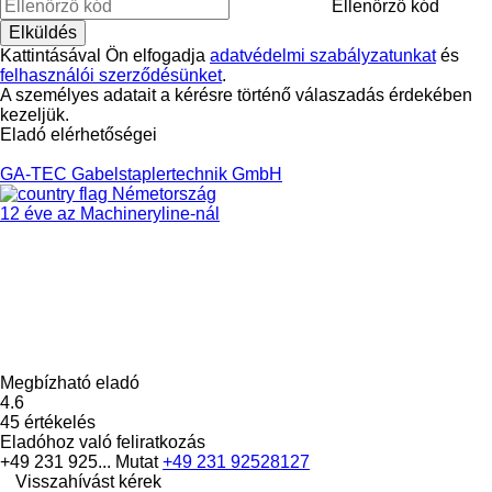
Ellenőrző kód
Kattintásával Ön elfogadja
adatvédelmi szabályzatunkat
és
felhasználói szerződésünket
.
A személyes adatait a kérésre történő válaszadás érdekében
kezeljük.
Eladó elérhetőségei
GA-TEC Gabelstaplertechnik GmbH
Németország
12 éve az Machineryline-nál
Megbízható eladó
4.6
45 értékelés
Eladóhoz való feliratkozás
+49 231 925...
Mutat
+49 231 92528127
Visszahívást kérek