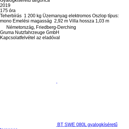
Gyalogkíséretű targonca
2019
175 óra
Teherbírás
1 200 kg
Üzemanyag
elektromos
Oszlop típus:
mono
Emelési magasság
2,92 m
Villa hossza
1,03 m
Németország, Friedberg-Derching
Gruma Nutzfahrzeuge GmbH
Kapcsolatfelvétel az eladóval
BT SWE 080L gyalogkíséretű