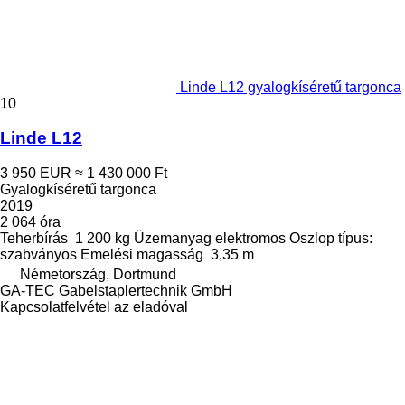
Linde L12 gyalogkíséretű targonca
10
Linde L12
3 950 EUR
≈ 1 430 000 Ft
Gyalogkíséretű targonca
2019
2 064 óra
Teherbírás
1 200 kg
Üzemanyag
elektromos
Oszlop típus:
szabványos
Emelési magasság
3,35 m
Németország, Dortmund
GA-TEC Gabelstaplertechnik GmbH
Kapcsolatfelvétel az eladóval