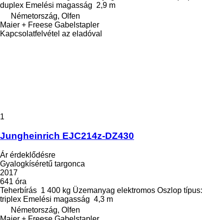
duplex
Emelési magasság
2,9 m
Németország, Olfen
Maier + Freese Gabelstapler
Kapcsolatfelvétel az eladóval
1
Jungheinrich EJC214z-DZ430
Ár érdeklődésre
Gyalogkíséretű targonca
2017
641 óra
Teherbírás
1 400 kg
Üzemanyag
elektromos
Oszlop típus:
triplex
Emelési magasság
4,3 m
Németország, Olfen
Maier + Freese Gabelstapler