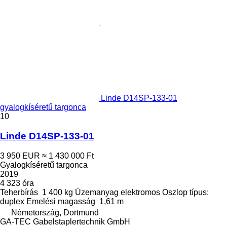
Linde D14SP-133-01
gyalogkíséretű targonca
10
Linde D14SP-133-01
3 950 EUR
≈ 1 430 000 Ft
Gyalogkíséretű targonca
2019
4 323 óra
Teherbírás
1 400 kg
Üzemanyag
elektromos
Oszlop típus:
duplex
Emelési magasság
1,61 m
Németország, Dortmund
GA-TEC Gabelstaplertechnik GmbH