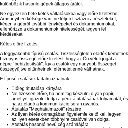
különbözik hasonló gépek átlagos árától.
Ne egyezzen bele kétes vállalásokba vagy előre fizetésbe.
Amennyiben kétsége van, ne féljen tisztázni a részleteket,
kérjen a gépről további fényképeket és dokumentumokat,
ellenőrizze a dokumentumok hitelességét, tegyen fel
kérdéseket.
Kétes előre fizetés
A leggyakoribb típusú csalás. Tisztességtelen eladók kérhetnek
bizonyos összegű előre fizetést, hogy az Ön vételi jogát a
gépre "bebiztosítsák". Így a csalók egy nagyobb összeget
összegyűjtve eltűnhetnek, elérhetetlenné válhatnak.
E típusú csalások tartalmazhatnak:
Előleg átutalása kártyára
Ne fizessen előre, ha nem fog készülni olyan papír,
amellyel igazolni tudja a pénz átutalásának folyamatát, és
ha az eladó a kommunikáció során gyanús.
Átutalás "Meghatalmazott" részére
Az ilyen kérés önmagában figyelemfelkeltő kell legyen,
az ilyen esetekben többnyire csalóval van dolga.
Átutalás hasonló nevű cég számlájára