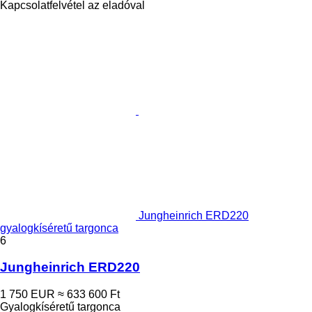
Kapcsolatfelvétel az eladóval
Jungheinrich ERD220
gyalogkíséretű targonca
6
Jungheinrich ERD220
1 750 EUR
≈ 633 600 Ft
Gyalogkíséretű targonca