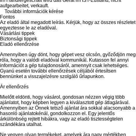
Im Händlergeschäft wird das Gerät im IST-Zustand, nicht
aufgearbeitet, verkauft.
További információk kérése
Fontos
Az eladó által megadott leírás. Kérjük, hogy az összes részletet
egyeztesse le az eladóval.
Vásárlási tippek
Biztonsági tippek
Eladó ellenőrzése
Amennyiben úgy dönt, hogy gépet vesz olcsón, győződjön meg
róla, hogy a valódi eladóval kommunikál. Kutasson fel annyi
információt a gép tulajdonosáról, amennyit csak lehetséges.
Gyanú esetén további ellenőrzések céljából értesítsen
bennünket a visszajelzésre szolgáló űrlapunkon.
Ár ellenőrzés
Mielőtt eldönti, hogy vásárol, gondosan nézzen végig több
ajánlatot, hogy képben legyen a kiválasztott gép átlagárával.
Amennyiben az Önnek tetsző ajánlat ára sokkal alacsonyabb a
hasonló ajánlatokénál, gondolkozzon el. Egy jelentős
árkülönbség rejtett hibákra, vagy az eladó tisztességtelen
szándékára utalhat.
Ne vegyen olyan termékeket, amelyek ára nagy mértékben