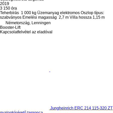
2019
3 150 óra
Teherbírás
1 000 kg
Üzemanyag
elektromos
Oszlop típus:
szabványos
Emelési magasság
2,7 m
Villa hossza
1,15 m
Németország, Lenningen
Booster-Lift
Kapcsolatfelvétel az eladóval
Jungheinrich ERC 214 115-320 ZT
gyalogkíséretű targonca