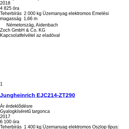
2018
4 825 óra
Teherbírás
2 000 kg
Üzemanyag
elektromos
Emelési
magasság
1,66 m
Németország, Aidenbach
Zoch GmbH & Co. KG
Kapcsolatfelvétel az eladóval
1
Jungheinrich EJC214-ZT290
Ár érdeklődésre
Gyalogkíséretű targonca
2017
6 100 óra
Teherbírás
1 400 kg
Üzemanyag
elektromos
Oszlop típus: