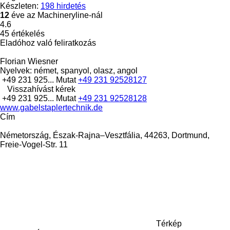
Készleten:
198 hirdetés
12
éve az Machineryline-nál
4.6
45 értékelés
Eladóhoz való feliratkozás
Florian Wiesner
Nyelvek:
német, spanyol, olasz, angol
+49 231 925...
Mutat
+49 231 92528127
Visszahívást kérek
+49 231 925...
Mutat
+49 231 92528128
www.gabelstaplertechnik.de
Сím
Németország, Észak-Rajna–Vesztfália, 44263, Dortmund,
Freie-Vogel-Str. 11
Térkép