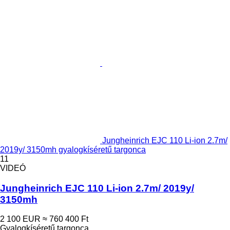
Jungheinrich EJC 110 Li-ion 2.7m/
2019y/ 3150mh gyalogkíséretű targonca
11
VIDEÓ
Jungheinrich EJC 110 Li-ion 2.7m/ 2019y/
3150mh
2 100 EUR
≈ 760 400 Ft
Gyalogkíséretű targonca