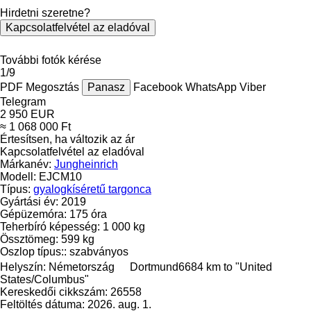
Hirdetni szeretne?
Kapcsolatfelvétel az eladóval
További fotók kérése
1/9
PDF
Megosztás
Panasz
Facebook
WhatsApp
Viber
Telegram
2 950 EUR
≈ 1 068 000 Ft
Értesítsen, ha változik az ár
Kapcsolatfelvétel az eladóval
Márkanév:
Jungheinrich
Modell:
EJCM10
Típus:
gyalogkíséretű targonca
Gyártási év:
2019
Gépüzemóra:
175 óra
Teherbíró képesség:
1 000 kg
Össztömeg:
599 kg
Oszlop típus::
szabványos
Helyszín:
Németország
Dortmund
6684 km to "United
States/Columbus"
Kereskedői cikkszám:
26558
Feltöltés dátuma:
2026. aug. 1.