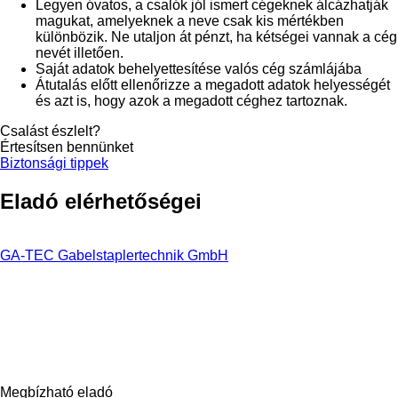
Legyen óvatos, a csalók jól ismert cégeknek álcázhatják
magukat, amelyeknek a neve csak kis mértékben
különbözik. Ne utaljon át pénzt, ha kétségei vannak a cég
nevét illetően.
Saját adatok behelyettesítése valós cég számlájába
Átutalás előtt ellenőrizze a megadott adatok helyességét
és azt is, hogy azok a megadott céghez tartoznak.
Csalást észlelt?
Értesítsen bennünket
Biztonsági tippek
Eladó elérhetőségei
GA-TEC Gabelstaplertechnik GmbH
Megbízható eladó