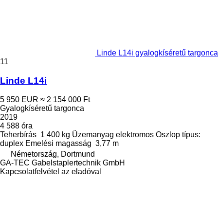
Linde L14i gyalogkíséretű targonca
11
Linde L14i
5 950 EUR
≈ 2 154 000 Ft
Gyalogkíséretű targonca
2019
4 588 óra
Teherbírás
1 400 kg
Üzemanyag
elektromos
Oszlop típus:
duplex
Emelési magasság
3,77 m
Németország, Dortmund
GA-TEC Gabelstaplertechnik GmbH
Kapcsolatfelvétel az eladóval