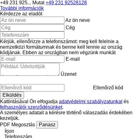
+49 231 925...
Mutat
+49 231 92528128
További információk
Kérdezze az eladót
Az ön neve
Cég
Kérjük, ellenőrizze a telefonszámot: meg kell felelnie a
nemzetközi formátumnak és benne kell lennie az ország
kódjának.
Ebben az országban nem végzünk munkát
E-mail
Üzenet
Ellenőrző kód
Kattintásával Ön elfogadja
adatvédelmi szabályzatunkat
és
felhasználói szerződésünket
.
A személyes adatait a kérésre történő válaszadás érdekében
kezeljük.
PDF
Megosztás
Panasz
Írjon
Telefonszám