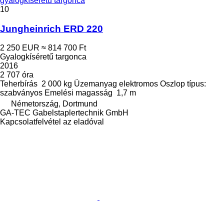
gyalogkíséretű targonca
10
Jungheinrich ERD 220
2 250 EUR
≈ 814 700 Ft
Gyalogkíséretű targonca
2016
2 707 óra
Teherbírás
2 000 kg
Üzemanyag
elektromos
Oszlop típus:
szabványos
Emelési magasság
1,7 m
Németország, Dortmund
GA-TEC Gabelstaplertechnik GmbH
Kapcsolatfelvétel az eladóval