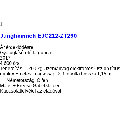
1
Jungheinrich EJC212-ZT290
Ár érdeklődésre
Gyalogkíséretű targonca
2017
4 600 óra
Teherbírás
1 200 kg
Üzemanyag
elektromos
Oszlop típus:
duplex
Emelési magasság
2,9 m
Villa hossza
1,15 m
Németország, Olfen
Maier + Freese Gabelstapler
Kapcsolatfelvétel az eladóval