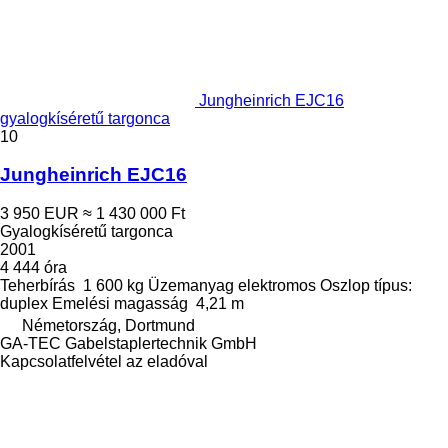
Jungheinrich EJC16
gyalogkíséretű targonca
10
Jungheinrich EJC16
3 950 EUR
≈ 1 430 000 Ft
Gyalogkíséretű targonca
2001
4 444 óra
Teherbírás
1 600 kg
Üzemanyag
elektromos
Oszlop típus:
duplex
Emelési magasság
4,21 m
Németország, Dortmund
GA-TEC Gabelstaplertechnik GmbH
Kapcsolatfelvétel az eladóval