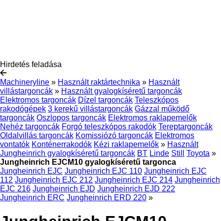
Hirdetés feladása
Machineryline
»
Használt raktártechnika
»
Használt
villástargoncák
»
Használt gyalogkíséretű targoncák
Elektromos targoncák
Dízel targoncák
Teleszkópos
rakodógépek
3 kerekű villástargoncák
Gázzal működő
targoncák
Oszlopos targoncák
Elektromos raklapemelők
Nehéz targoncák
Forgó teleszkópos rakodók
Tereptargoncák
Oldalvillás targoncák
Komissiózó targoncák
Elektromos
vontatók
Konténerrakodók
Kézi raklapemelők
»
Használt
Jungheinrich gyalogkíséretű targoncák
BT
Linde
Still
Toyota
»
Jungheinrich EJCM10 gyalogkíséretű targonca
Jungheinrich EJC
Jungheinrich EJC 110
Jungheinrich EJC
112
Jungheinrich EJC 212
Jungheinrich EJC 214
Jungheinrich
EJC 216
Jungheinrich EJD
Jungheinrich EJD 222
Jungheinrich ERC
Jungheinrich ERD 220
»