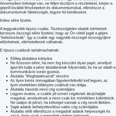
Amennyiben kétsége van, ne féljen tisztázni a részleteket, kérjen a
gépről további fényképeket és dokumentumokat, ellenőrizze a
dokumentumok hitelességét, tegyen fel kérdéseket.
Kétes előre fizetés
A leggyakoribb típusú csalás. Tisztességtelen eladók kérhetnek
bizonyos összegű előre fizetést, hogy az Ön vételi jogát a gépre
"bebiztosítsák". Így a csalók egy nagyobb összeget összegyűjtve
eltűnhetnek, elérhetetlenné válhatnak.
E típusú csalások tartalmazhatnak:
Előleg átutalása kártyára
Ne fizessen előre, ha nem fog készülni olyan papír, amellyel
igazolni tudja a pénz átutalásának folyamatát, és ha az eladó a
kommunikáció során gyanús.
Átutalás "Meghatalmazott" részére
Az ilyen kérés önmagában figyelemfelkeltő kell legyen, az
ilyen esetekben többnyire csalóval van dolga.
Átutalás hasonló nevű cég számlájára
Legyen óvatos, a csalók jól ismert cégeknek álcázhatják
magukat, amelyeknek a neve csak kis mértékben különbözik.
Ne utaljon át pénzt, ha kétségei vannak a cég nevét illetően.
Saját adatok behelyettesítése valós cég számlájába
Átutalás előtt ellenőrizze a megadott adatok helyességét és
azt is, hogy azok a megadott céghez tartoznak.