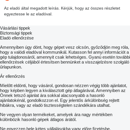
Az eladó által megadott leírás. Kérjük, hogy az összes részletet
egyeztesse le az eladóval.
Vásárlási tippek
Biztonsági tippek
Eladó ellenőrzése
Amennyiben úgy dönt, hogy gépet vesz olcsón, győződjön meg róla,
hogy a valódi eladóval kommunikál. Kutasson fel annyi információt a
gép tulajdonosáról, amennyit csak lehetséges. Gyanú esetén további
ellenőrzések céljából értesítsen bennünket a visszajelzésre szolgáló
űrlapunkon.
Ár ellenőrzés
Mielőtt eldönti, hogy vásárol, gondosan nézzen végig több ajánlatot,
hogy képben legyen a kiválasztott gép átlagárával. Amennyiben az
Önnek tetsző ajánlat ára sokkal alacsonyabb a hasonló
ajánlatokénál, gondolkozzon el. Egy jelentős árkülönbség rejtett
hibákra, vagy az eladó tisztességtelen szándékára utalhat.
Ne vegyen olyan termékeket, amelyek ára nagy mértékben
különbözik hasonló gépek átlagos árától.
Ne egyezzen bele kétes vállalásokba vagy előre fizetésbe.