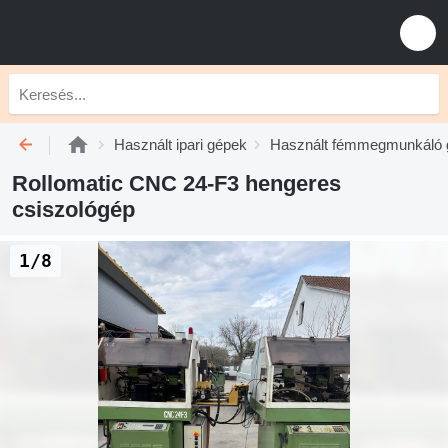
Használt ipari gépek
Használt fémmegmunkáló 
Rollomatic CNC 24-F3 hengeres
csiszológép
1/8