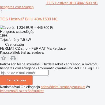
TOS Hostivař BHU 40A/1500 NC
hengeres csiszológép
7
TOS Hostivař BHU 40A/1500 NC
1 234 EUR
≈ 446 800 Ft
Hengeres csiszológép
1993
Teljesítmény
7,5 kW
Csehország
FERMAT CZ s.r.o. - FERMAT Marketplace
Kapcsolatfelvétel az eladóval
Iratkozzon fel ha szeretne új hirdetéseket kapni ebből a rovatból.
hengeres csiszológépek
Rollomatic
gyártási év: -től 1990 -ig 1996
Feliratkozás
Kattintásával Ön elfogadja
adatvédelmi szabályzatunkat
és
felhasználói szerződésünket
.