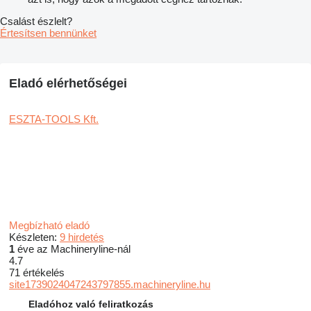
Csalást észlelt?
Értesítsen bennünket
Eladó elérhetőségei
ESZTA-TOOLS Kft.
Megbízható eladó
Készleten:
9 hirdetés
1
éve az Machineryline-nál
4.7
71 értékelés
site1739024047243797855.machineryline.hu
Eladóhoz való feliratkozás