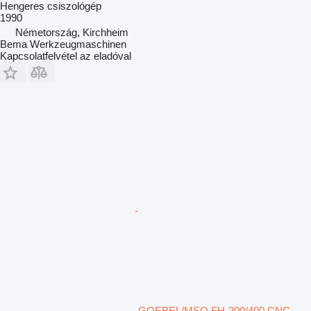
Hengeres csiszológép
1990
Németország, Kirchheim
Bema Werkzeugmaschinen
Kapcsolatfelvétel az eladóval
GOEBEL/MSO FH-200/400 CNC