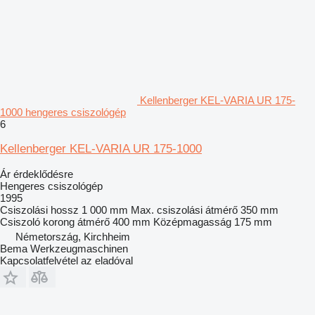
Kellenberger KEL-VARIA UR 175-
1000 hengeres csiszológép
6
Kellenberger KEL-VARIA UR 175-1000
Ár érdeklődésre
Hengeres csiszológép
1995
Csiszolási hossz
1 000 mm
Max. csiszolási átmérő
350 mm
Csiszoló korong átmérő
400 mm
Középmagasság
175 mm
Németország, Kirchheim
Bema Werkzeugmaschinen
Kapcsolatfelvétel az eladóval