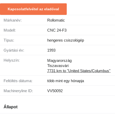
Kapcsolatfelvétel az eladóval
Márkanév:
Rollomatic
Modell:
CNC 24-F3
Típus:
hengeres csiszológép
Gyártási év:
1993
Helyszín:
Magyarország
Tiszavasvári
7731 km to "United States/Columbus"
Feltöltés dátuma:
több mint egy hónapja
Machineryline ID:
VV50092
Állapot