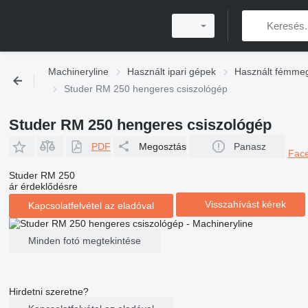
Machineryline
Használt ipari gépek
Használt fémme
Studer RM 250 hengeres csiszológép
Studer RM 250 hengeres csiszológép
PDF
Megosztás
Panasz
Fac
Studer RM 250
ár érdeklődésre
Visszahívást kérek
Kapcsolatfelvétel az eladóval
Minden fotó megtekintése
Hirdetni szeretne?