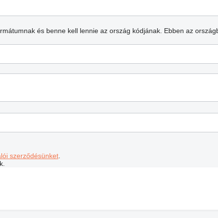
formátumnak és benne kell lennie az ország kódjának.
Ebben az ország
álói szerződésünket
.
k.