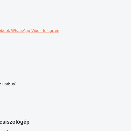
ebook
WhatsApp
Viber
Telegram
Columbus"
csiszológép