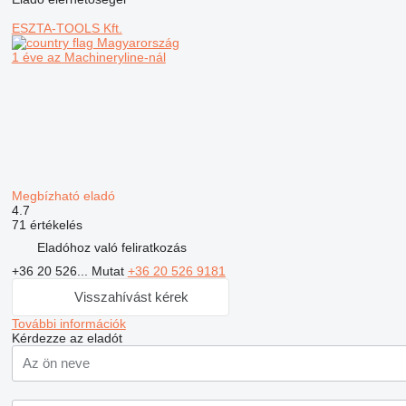
ESZTA-TOOLS Kft.
Magyarország
1 éve az Machineryline-nál
Megbízható eladó
4.7
71 értékelés
Eladóhoz való feliratkozás
+36 20 526...
Mutat
+36 20 526 9181
Visszahívást kérek
További információk
Kérdezze az eladót