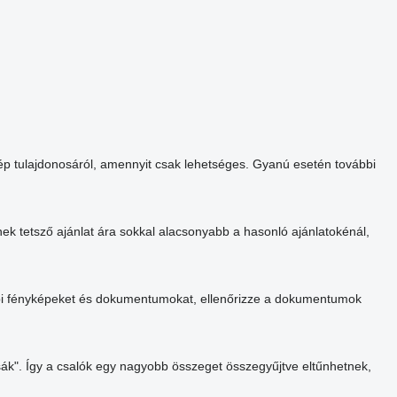
ép tulajdonosáról, amennyit csak lehetséges. Gyanú esetén további
ek tetsző ajánlat ára sokkal alacsonyabb a hasonló ajánlatokénál,
vábbi fényképeket és dokumentumokat, ellenőrizze a dokumentumok
tsák". Így a csalók egy nagyobb összeget összegyűjtve eltűnhetnek,