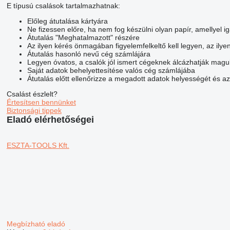
E típusú csalások tartalmazhatnak:
Előleg átutalása kártyára
Ne fizessen előre, ha nem fog készülni olyan papír, amellyel 
Átutalás "Meghatalmazott" részére
Az ilyen kérés önmagában figyelemfelkeltő kell legyen, az ilye
Átutalás hasonló nevű cég számlájára
Legyen óvatos, a csalók jól ismert cégeknek álcázhatják maguk
Saját adatok behelyettesítése valós cég számlájába
Átutalás előtt ellenőrizze a megadott adatok helyességét és a
Csalást észlelt?
Értesítsen bennünket
Biztonsági tippek
Eladó elérhetőségei
ESZTA-TOOLS Kft.
Megbízható eladó