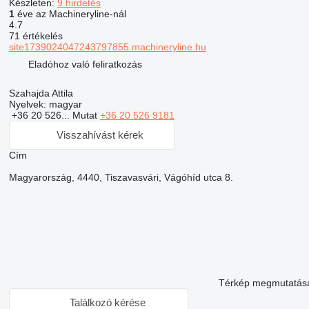
Készleten:
9 hirdetés
1
éve az Machineryline-nál
4.7
71 értékelés
site1739024047243797855.machineryline.hu
Eladóhoz való feliratkozás
Szahajda Attila
Nyelvek:
magyar
+36 20 526...
Mutat
+36 20 526 9181
Visszahívást kérek
Сím
Magyarország, 4440, Tiszavasvári, Vágóhíd utca 8.
Térkép megmutatás
Találkozó kérése