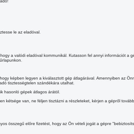
ladó!
ztesse le az eladóval.
ogy a valódi eladóval kommunikál. Kutasson fel annyi információt a g
 űrlapunkon.
, hogy képben legyen a kiválasztott gép átlagárával. Amennyiben az Önn
ladó tisztességtelen szándékára utalhat.
 hasonló gépek átlagos árától.
en kétsége van, ne féljen tisztázni a részleteket, kérjen a gépről to
yos összegű előre fizetést, hogy az Ön vételi jogát a gépre "bebiztosí