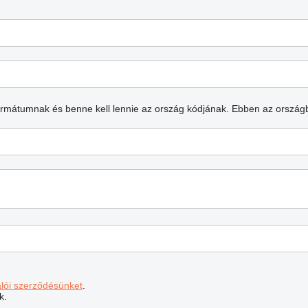
formátumnak és benne kell lennie az ország kódjának.
Ebben az ország
álói szerződésünket
.
k.