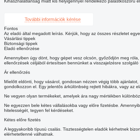
Kihasználatlanság miatt kis helyigénnyel rendelkező palástköszörű e
További információk kérése
Fontos
Az eladó által megadott leírás. Kérjük, hogy az összes részletet egye
Vásárlási tippek
Biztonsági tippek
Eladó ellenőrzése
Amennyiben úgy dönt, hogy gépet vesz olcsón, győződjön meg róla, h
ellenőrzések céljából értesítsen bennünket a visszajelzésre szolgáló
Ár ellenőrzés
Mielőtt eldönti, hogy vásárol, gondosan nézzen végig több ajánlatot
gondolkozzon el. Egy jelentős árkülönbség rejtett hibákra, vagy az e
Ne vegyen olyan termékeket, amelyek ára nagy mértékben különbözik
Ne egyezzen bele kétes vállalásokba vagy előre fizetésbe. Amennyib
hitelességét, tegyen fel kérdéseket.
Kétes előre fizetés
A leggyakoribb típusú csalás. Tisztességtelen eladók kérhetnek bizon
elérhetetlenné válhatnak.