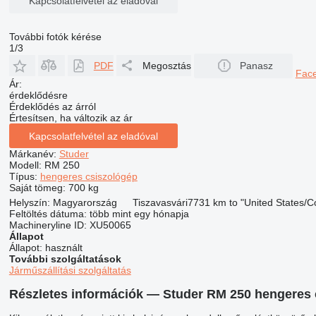
Kapcsolatfelvétel az eladóval
További fotók kérése
1/3
PDF
Megosztás
Panasz
Fac
Ár:
érdeklődésre
Érdeklődés az árról
Értesítsen, ha változik az ár
Kapcsolatfelvétel az eladóval
Márkanév:
Studer
Modell:
RM 250
Típus:
hengeres csiszológép
Saját tömeg:
700 kg
Helyszín:
Magyarország
Tiszavasvári
7731 km to "United States/
Feltöltés dátuma:
több mint egy hónapja
Machineryline ID:
XU50065
Állapot
Állapot:
használt
További szolgáltatások
Járműszállítási szolgáltatás
Részletes információk — Studer RM 250 hengeres 