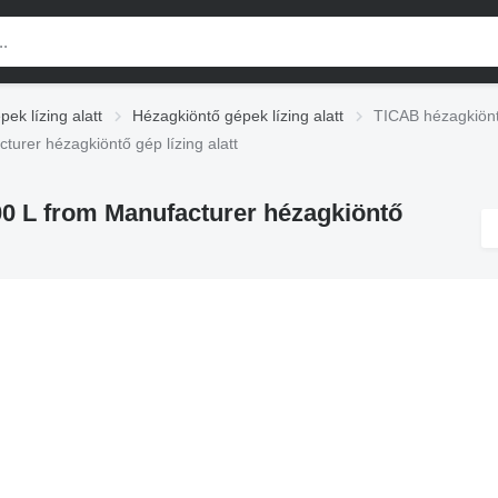
pek lízing alatt
Hézagkiöntő gépek lízing alatt
TICAB hézagkiöntő
turer hézagkiöntő gép lízing alatt
00 L from Manufacturer hézagkiöntő