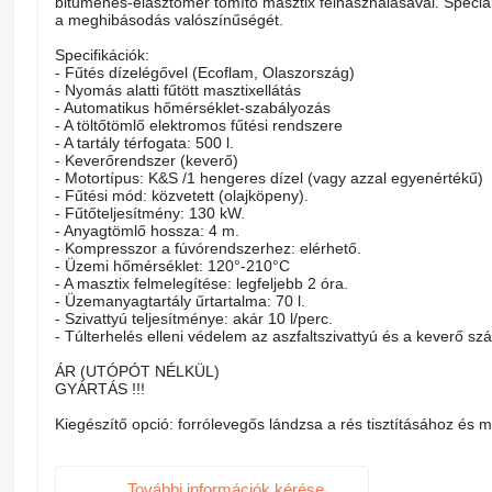
bitumenes-elasztomer tömítő masztix felhasználásával. Speciál
a meghibásodás valószínűségét.
Specifikációk:
- Fűtés dízelégővel (Ecoflam, Olaszország)
- Nyomás alatti fűtött masztixellátás
- Automatikus hőmérséklet-szabályozás
- A töltőtömlő elektromos fűtési rendszere
- A tartály térfogata: 500 l.
- Keverőrendszer (keverő)
- Motortípus: K&S /1 hengeres dízel (vagy azzal egyenértékű)
- Fűtési mód: közvetett (olajköpeny).
- Fűtőteljesítmény: 130 kW.
- Anyagtömlő hossza: 4 m.
- Kompresszor a fúvórendszerhez: elérhető.
- Üzemi hőmérséklet: 120°-210°C
- A masztix felmelegítése: legfeljebb 2 óra.
- Üzemanyagtartály űrtartalma: 70 l.
- Szivattyú teljesítménye: akár 10 l/perc.
- Túlterhelés elleni védelem az aszfaltszivattyú és a keverő sz
ÁR (UTÓPÓT NÉLKÜL)
GYÁRTÁS !!!
Kiegészítő opció: forrólevegős lándzsa a rés tisztításához és m
További információk kérése