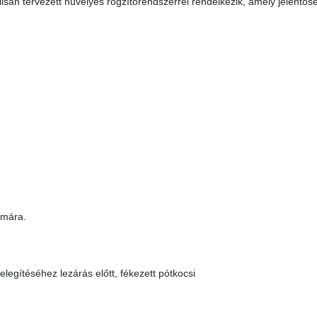
isan tervezett hüvelyes rögzítőrendszerrel rendelkezik, amely jelentős
ámára.
elegítéséhez lezárás előtt, fékezett pótkocsi