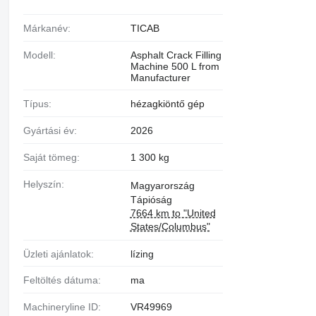
Márkanév:
TICAB
Modell:
Asphalt Crack Filling
Machine 500 L from
Manufacturer
Típus:
hézagkiöntő gép
Gyártási év:
2026
Saját tömeg:
1 300 kg
Helyszín:
Magyarország
Tápióság
7664 km to "United
States/Columbus"
Üzleti ajánlatok:
lízing
Feltöltés dátuma:
ma
Machineryline ID:
VR49969