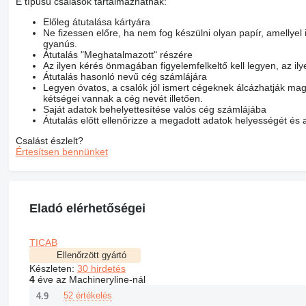
E típusú csalások tartalmazhatnak:
Előleg átutalása kártyára
Ne fizessen előre, ha nem fog készülni olyan papír, amellyel
gyanús.
Átutalás "Meghatalmazott" részére
Az ilyen kérés önmagában figyelemfelkeltő kell legyen, az il
Átutalás hasonló nevű cég számlájára
Legyen óvatos, a csalók jól ismert cégeknek álcázhatják mag
kétségei vannak a cég nevét illetően.
Saját adatok behelyettesítése valós cég számlájába
Átutalás előtt ellenőrizze a megadott adatok helyességét és 
Csalást észlelt?
Értesítsen bennünket
Eladó elérhetőségei
TICAB
Ellenőrzött gyártó
Készleten:
30 hirdetés
4
éve az Machineryline-nál
52 értékelés
4.9