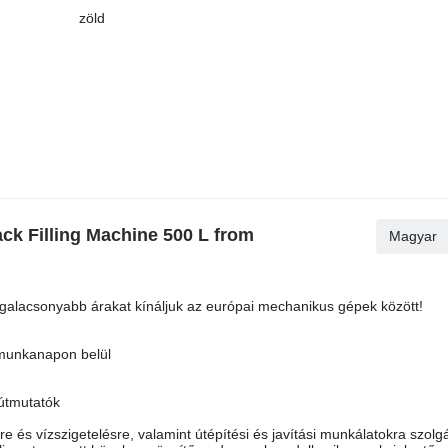
zöld
ck Filling Machine 500 L from
Magyar
egalacsonyabb árakat kínáljuk az európai mechanikus gépek között!
 munkanapon belül
 útmutatók
és vízszigetelésre, valamint útépítési és javítási munkálatokra szolgá