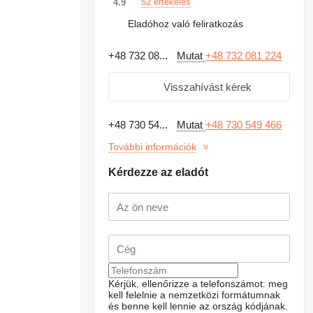
52 értékelés
4.9
Eladóhoz való feliratkozás
+48 732 08...
Mutat
+48 732 081 224
Visszahívást kérek
+48 730 54...
Mutat
+48 730 549 466
További információk
Kérdezze az eladót
Kérjük, ellenőrizze a telefonszámot: meg
kell felelnie a nemzetközi formátumnak
és benne kell lennie az ország kódjának.