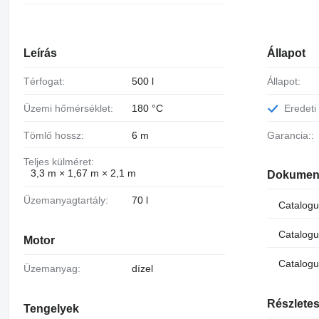
Leírás
Állapot
Térfogat:
500 l
Állapot:
Üzemi hőmérséklet:
180 °C
Eredeti
Tömlő hossz:
6 m
Garancia::
Teljes külméret:
3,3 m × 1,67 m × 2,1 m
Dokumen
Üzemanyagtartály:
70 l
Catalog
Catalog
Motor
Catalogu
Üzemanyag:
dízel
Részletes
Tengelyek