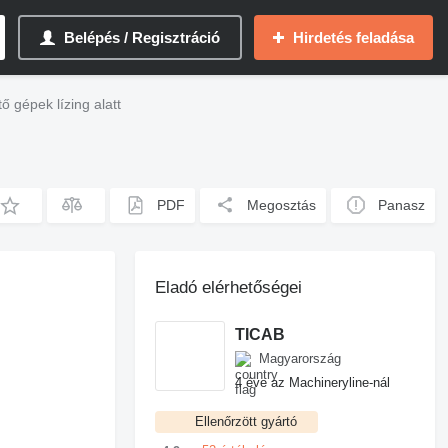
Belépés / Regisztráció
Hirdetés feladása
 gépek lízing alatt
PDF
Megosztás
Panasz
Eladó elérhetőségei
TICAB
Magyarország
4 éve az Machineryline-nál
Ellenőrzött gyártó