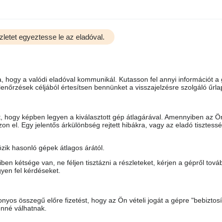
zletet egyeztesse le az eladóval.
 hogy a valódi eladóval kommunikál. Kutasson fel annyi információt a
enőrzések céljából értesítsen bennünket a visszajelzésre szolgáló űrl
ot, hogy képben legyen a kiválasztott gép átlagárával. Amennyiben az Ö
n el. Egy jelentős árkülönbség rejtett hibákra, vagy az eladó tisztess
ik hasonló gépek átlagos árától.
en kétsége van, ne féljen tisztázni a részleteket, kérjen a gépről tová
yen fel kérdéseket.
nyos összegű előre fizetést, hogy az Ön vételi jogát a gépre "bebiztosí
enné válhatnak.