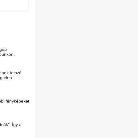
 gép
apunkon.
nnek tetsző
égtelen
bbi fényképeket
tsák". Így a