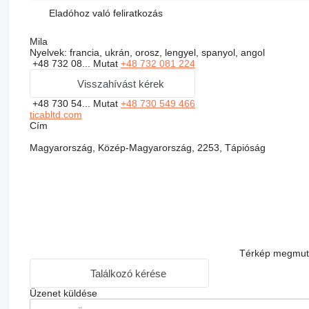
Eladóhoz való feliratkozás
Mila
Nyelvek:
francia, ukrán, orosz, lengyel, spanyol, angol
+48 732 08...
Mutat
+48 732 081 224
Visszahívást kérek
+48 730 54...
Mutat
+48 730 549 466
ticabltd.com
Сím
Magyarország, Közép-Magyarország, 2253, Tápióság
Térkép megmut
Találkozó kérése
Üzenet küldése