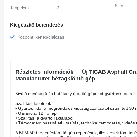
Szín:
Tengelyek:
2
Kiegészítő berendezés
Központi kenés/olajozás
Részletes információk — Új TICAB Asphalt Cra
Manufacturer hézagkiöntő gép
Kiváló minőségű és hatékony útépítő gépeket gyártunk, és a l
Szállítási feltételek:
• Gyártási idő: a megrendelés visszaigazolásától számított 30
• Garancia: 12 hónap
• Szállítás: a gyártó raktárából
• Támogatás: használati utasítás, technikai támogatás, videós
A BPM-500 repedéstömítő gép repedések, illesztések tömítésére 