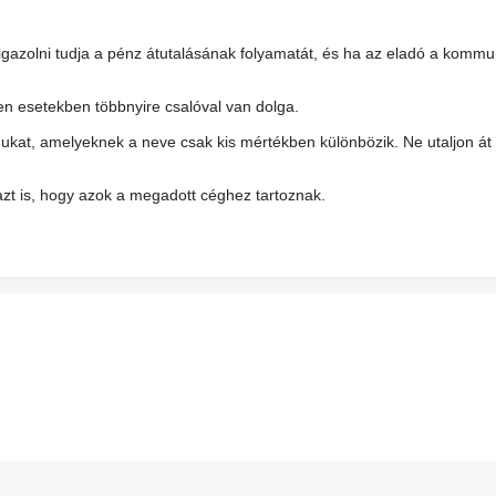
 igazolni tudja a pénz átutalásának folyamatát, és ha az eladó a kommu
yen esetekben többnyire csalóval van dolga.
ukat, amelyeknek a neve csak kis mértékben különbözik. Ne utaljon át
azt is, hogy azok a megadott céghez tartoznak.