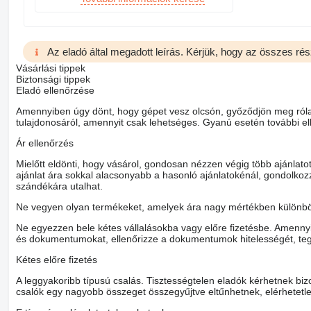
Az eladó által megadott leírás. Kérjük, hogy az összes rés
Vásárlási tippek
Biztonsági tippek
Eladó ellenőrzése
Amennyiben úgy dönt, hogy gépet vesz olcsón, győződjön meg róla,
tulajdonosáról, amennyit csak lehetséges. Gyanú esetén további ell
Ár ellenőrzés
Mielőtt eldönti, hogy vásárol, gondosan nézzen végig több ajánlat
ajánlat ára sokkal alacsonyabb a hasonló ajánlatokénál, gondolkozzo
szándékára utalhat.
Ne vegyen olyan termékeket, amelyek ára nagy mértékben különböz
Ne egyezzen bele kétes vállalásokba vagy előre fizetésbe. Amennyib
és dokumentumokat, ellenőrizze a dokumentumok hitelességét, teg
Kétes előre fizetés
A leggyakoribb típusú csalás. Tisztességtelen eladók kérhetnek bizo
csalók egy nagyobb összeget összegyűjtve eltűnhetnek, elérhetetl