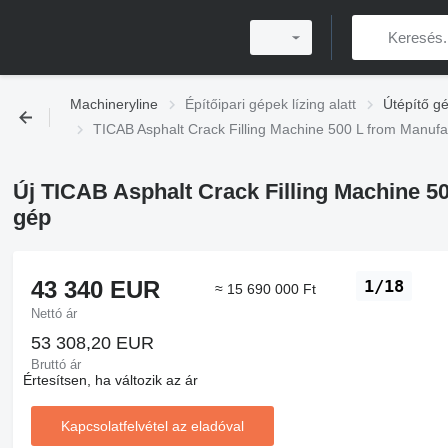
Machineryline
Építőipari gépek lízing alatt
Útépítő gé
TICAB Asphalt Crack Filling Machine 500 L from Manufac
Új TICAB Asphalt Crack Filling Machine 5
gép
43 340 EUR
1/18
≈ 15 690 000 Ft
Nettó ár
53 308,20 EUR
Bruttó ár
Értesítsen, ha változik az ár
Kapcsolatfelvétel az eladóval