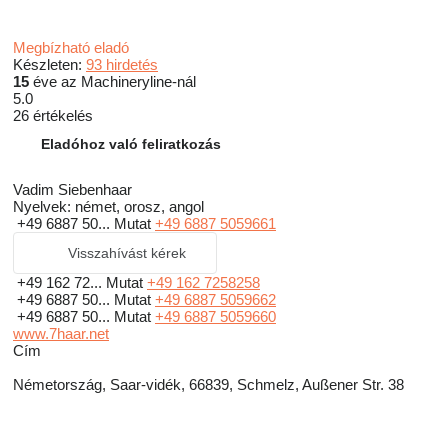
Megbízható eladó
Készleten:
93 hirdetés
15
éve az Machineryline-nál
5.0
26 értékelés
Eladóhoz való feliratkozás
Vadim Siebenhaar
Nyelvek:
német, orosz, angol
+49 6887 50...
Mutat
+49 6887 5059661
Visszahívást kérek
+49 162 72...
Mutat
+49 162 7258258
+49 6887 50...
Mutat
+49 6887 5059662
+49 6887 50...
Mutat
+49 6887 5059660
www.7haar.net
Сím
Németország, Saar-vidék, 66839, Schmelz, Außener Str. 38