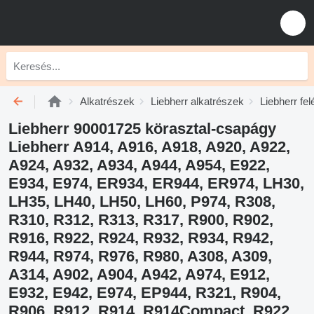
Alkatrészek
Liebherr alkatrészek
Liebherr fe
Liebherr 90001725 körasztal-csapágy
Liebherr A914, A916, A918, A920, A922,
A924, A932, A934, A944, A954, E922,
E934, E974, ER934, ER944, ER974, LH30,
LH35, LH40, LH50, LH60, P974, R308,
R310, R312, R313, R317, R900, R902,
R916, R922, R924, R932, R934, R942,
R944, R974, R976, R980, A308, A309,
A314, A902, A904, A942, A974, E912,
E932, E942, E974, EP944, R321, R904,
R906, R912, R914, R914Compact, R922,