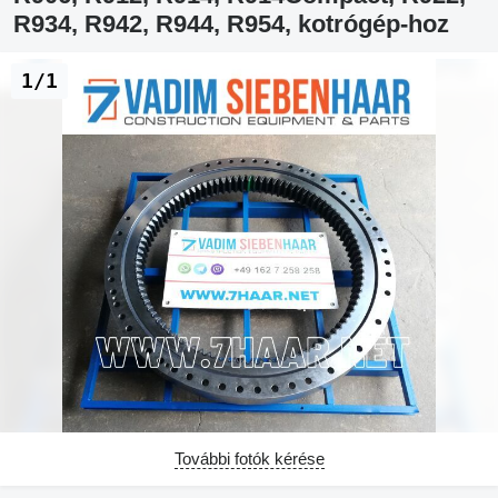
R934, R942, R944, R954, kotrógép-hoz
1/1
További fotók kérése