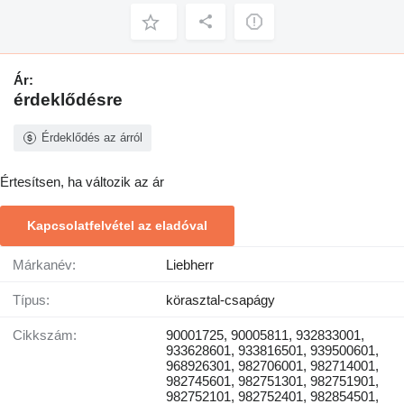
Ár:
érdeklődésre
Érdeklődés az árról
Értesítsen, ha változik az ár
Kapcsolatfelvétel az eladóval
Márkanév:
Liebherr
Típus:
körasztal-csapágy
Cikkszám:
90001725, 90005811, 932833001,
933628601, 933816501, 939500601,
968926301, 982706001, 982714001,
982745601, 982751301, 982751901,
982752101, 982752401, 982854501,