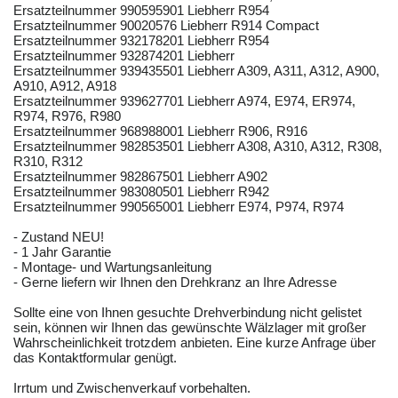
Ersatzteilnummer 990595901 Liebherr R954
Ersatzteilnummer 90020576 Liebherr R914 Compact
Ersatzteilnummer 932178201 Liebherr R954
Ersatzteilnummer 932874201 Liebherr
Ersatzteilnummer 939435501 Liebherr A309, A311, A312, A900,
A910, A912, A918
Ersatzteilnummer 939627701 Liebherr A974, E974, ER974,
R974, R976, R980
Ersatzteilnummer 968988001 Liebherr R906, R916
Ersatzteilnummer 982853501 Liebherr A308, A310, A312, R308,
R310, R312
Ersatzteilnummer 982867501 Liebherr A902
Ersatzteilnummer 983080501 Liebherr R942
Ersatzteilnummer 990565001 Liebherr E974, P974, R974
- Zustand NEU!
- 1 Jahr Garantie
- Montage- und Wartungsanleitung
- Gerne liefern wir Ihnen den Drehkranz an Ihre Adresse
Sollte eine von Ihnen gesuchte Drehverbindung nicht gelistet
sein, können wir Ihnen das gewünschte Wälzlager mit großer
Wahrscheinlichkeit trotzdem anbieten. Eine kurze Anfrage über
das Kontaktformular genügt.
Irrtum und Zwischenverkauf vorbehalten.