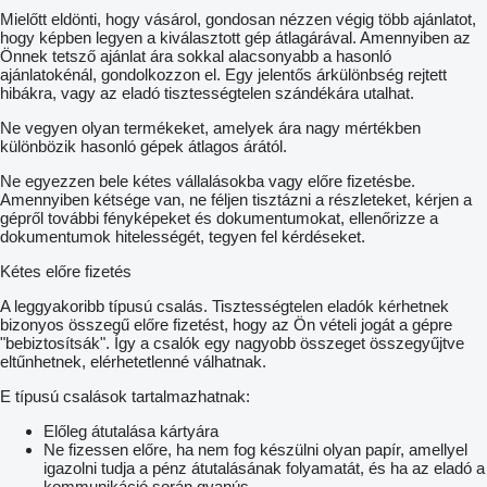
Mielőtt eldönti, hogy vásárol, gondosan nézzen végig több ajánlatot,
hogy képben legyen a kiválasztott gép átlagárával. Amennyiben az
Önnek tetsző ajánlat ára sokkal alacsonyabb a hasonló
ajánlatokénál, gondolkozzon el. Egy jelentős árkülönbség rejtett
hibákra, vagy az eladó tisztességtelen szándékára utalhat.
Ne vegyen olyan termékeket, amelyek ára nagy mértékben
különbözik hasonló gépek átlagos árától.
Ne egyezzen bele kétes vállalásokba vagy előre fizetésbe.
Amennyiben kétsége van, ne féljen tisztázni a részleteket, kérjen a
gépről további fényképeket és dokumentumokat, ellenőrizze a
dokumentumok hitelességét, tegyen fel kérdéseket.
Kétes előre fizetés
A leggyakoribb típusú csalás. Tisztességtelen eladók kérhetnek
bizonyos összegű előre fizetést, hogy az Ön vételi jogát a gépre
"bebiztosítsák". Így a csalók egy nagyobb összeget összegyűjtve
eltűnhetnek, elérhetetlenné válhatnak.
E típusú csalások tartalmazhatnak:
Előleg átutalása kártyára
Ne fizessen előre, ha nem fog készülni olyan papír, amellyel
igazolni tudja a pénz átutalásának folyamatát, és ha az eladó a
kommunikáció során gyanús.