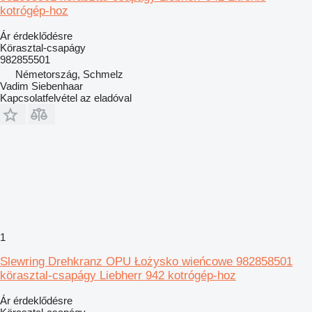
kotrógép-hoz
Ár érdeklődésre
Körasztal-csapágy
982855501
Németország, Schmelz
Vadim Siebenhaar
Kapcsolatfelvétel az eladóval
1
Slewring Drehkranz OPU Łożysko wieńcowe 982858501
körasztal-csapágy Liebherr 942 kotrógép-hoz
Ár érdeklődésre