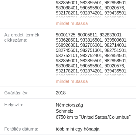
982855001, 982855501, 982858501,
983088401, 990595901, 90020576,
932178201, 932874201, 939435501,
939627701, 968988001, 982853501,
982867501, 983080501, 990565001
mindet mutassa
Az eredeti termék
90001725, 90005811, 932833001,
cikkszáma:
933628601, 933816501, 939500601,
968926301, 982706001, 982714001,
982745601, 982751301, 982751901,
982752101, 982752401, 982854501,
982855001, 982855501, 982858501,
983088401, 990595901, 90020576,
932178201, 932874201, 939435501,
939627701, 968988001, 982853501,
982867501, 983080501, 990565001
mindet mutassa
Gyártási év:
2018
Helyszín:
Németország
Schmelz
6750 km to "United States/Columbus"
Feltöltés dátuma:
több mint egy hónapja