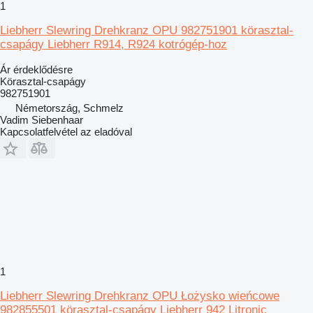
1
Liebherr Slewring Drehkranz OPU 982751901 körasztal-
csapágy Liebherr R914, R924 kotrógép-hoz
Ár érdeklődésre
Körasztal-csapágy
982751901
Németország, Schmelz
Vadim Siebenhaar
Kapcsolatfelvétel az eladóval
1
Liebherr Slewring Drehkranz OPU Łożysko wieńcowe
982855501 körasztal-csapágy Liebherr 942 Litronic