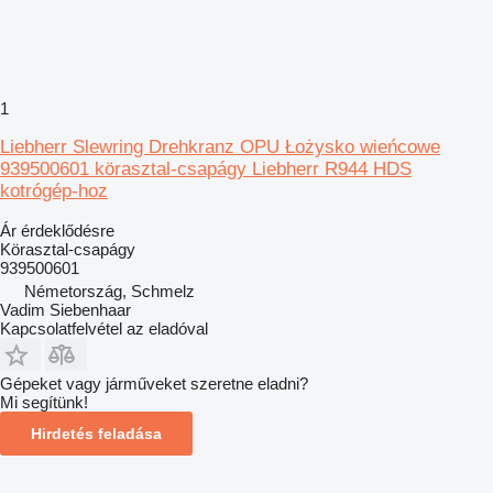
1
Liebherr Slewring Drehkranz OPU Łożysko wieńcowe
939500601 körasztal-csapágy Liebherr R944 HDS
kotrógép-hoz
Ár érdeklődésre
Körasztal-csapágy
939500601
Németország, Schmelz
Vadim Siebenhaar
Kapcsolatfelvétel az eladóval
Gépeket vagy járműveket szeretne eladni?
Mi segítünk!
Hirdetés feladása