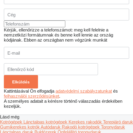
Kérjük, ellenőrizze a telefonszámot: meg kell felelnie a
nemzetközi formátumnak és benne kell lennie az ország
kódjának.
Ebben az országban nem végzünk munkát
Kattintásával Ön elfogadja
adatvédelmi szabályzatunkat
és
felhasználói szerződésünket
.
A személyes adatait a kérésre történő válaszadás érdekében
kezeljük.
Lásd még
Kotrógépek
Lánctalpas kotrógépek
Kerekes rakodók
Terepjáró daruk
Gumikerekes kotrók
Autódaruk
Rakodó kotrógépek
Toronydaruk
Lánctalpas daruk
Buldózerek
Önfelállító toronydaruk