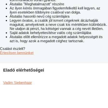
Átutalás "Meghatalmazott" részére
Az ilyen kérés önmagában figyelemfelkeltő kell legyen, az
ilyen esetekben többnyire csalóval van dolga.
Átutalás hasonló nevű cég számlájára
Legyen óvatos, a csalók jól ismert cégeknek álcázhatják
magukat, amelyeknek a neve csak kis mértékben különbözik.
Ne utaljon át pénzt, ha kétségei vannak a cég nevét illetően.
Saját adatok behelyettesítése valós cég számlájába
Átutalás előtt ellenőrizze a megadott adatok helyességét és
azt is, hogy azok a megadott céghez tartoznak.
Csalást észlelt?
Értesítsen bennünket
Eladó elérhetőségei
Vadim Siebenhaar