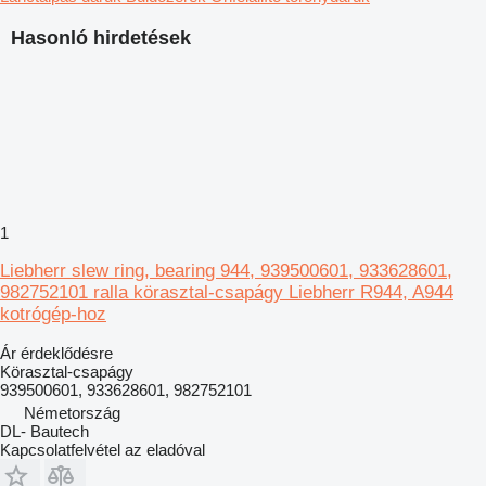
Hasonló hirdetések
1
Liebherr slew ring, bearing 944, 939500601, 933628601,
982752101 ralla körasztal-csapágy Liebherr R944, A944
kotrógép-hoz
Ár érdeklődésre
Körasztal-csapágy
939500601, 933628601, 982752101
Németország
DL- Bautech
Kapcsolatfelvétel az eladóval