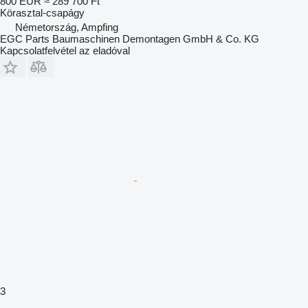
800 EUR
≈ 289 700 Ft
Körasztal-csapágy
Németország, Ampfing
EGC Parts Baumaschinen Demontagen GmbH & Co. KG
Kapcsolatfelvétel az eladóval
3