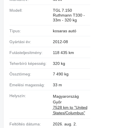
Modell:
TGL 7.150
Ruthmann T330 -
33m - 320 kg
Típus:
kosaras autó
Gyártási év:
2012-08
Futásteljesítmény:
118 435 km
Teherbíró képesség:
320 kg
Össztömeg:
7 490 kg
Emelési magasság:
33 m
Helyszín:
Magyarország
Győr
7528 km to "United
States/Columbus"
Feltöltés dátuma:
2026. aug. 2.