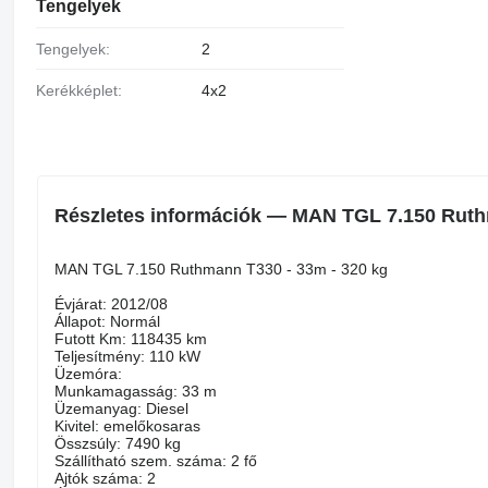
Tengelyek
Tengelyek:
2
Kerékképlet:
4x2
Részletes információk — MAN TGL 7.150 Ruthm
MAN TGL 7.150 Ruthmann T330 - 33m - 320 kg
Évjárat: 2012/08
Állapot: Normál
Futott Km: 118435 km
Teljesítmény: 110 kW
Üzemóra:
Munkamagasság: 33 m
Üzemanyag: Diesel
Kivitel: emelőkosaras
Összsúly: 7490 kg
Szállítható szem. száma: 2 fő
Ajtók száma: 2