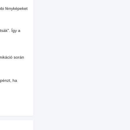
bbi fényképeket
tsák". Így a
nikáció során
 pénzt, ha