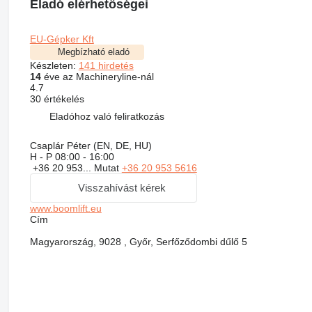
Eladó elérhetőségei
EU-Gépker Kft
Megbízható eladó
Készleten:
141 hirdetés
14
éve az Machineryline-nál
4.7
30 értékelés
Eladóhoz való feliratkozás
Csaplár Péter (EN, DE, HU)
H - P
08:00 - 16:00
+36 20 953...
Mutat
+36 20 953 5616
Visszahívást kérek
www.boomlift.eu
Сím
Magyarország, 9028 , Győr, Serfőződombi dűlő 5