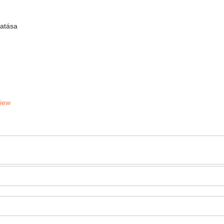
atása
View