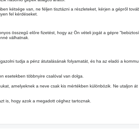
en kétsége van, ne féljen tisztázni a részleteket, kérjen a gépről tová
yen fel kérdéseket.
nyos összegű előre fizetést, hogy az Ön vételi jogát a gépre "bebiztosí
enné válhatnak.
 igazolni tudja a pénz átutalásának folyamatát, és ha az eladó a kommu
yen esetekben többnyire csalóval van dolga.
ukat, amelyeknek a neve csak kis mértékben különbözik. Ne utaljon át
azt is, hogy azok a megadott céghez tartoznak.