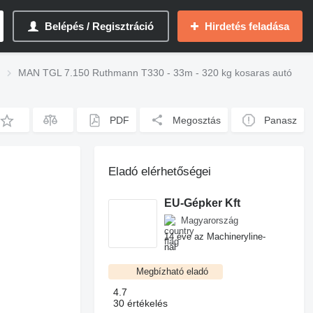
Belépés / Regisztráció
Hirdetés feladása
MAN TGL 7.150 Ruthmann T330 - 33m - 320 kg kosaras autó
PDF
Megosztás
Panasz
Eladó elérhetőségei
EU-Gépker Kft
Magyarország
14 éve az Machineryline-
nál
Megbízható eladó
4.7
30 értékelés