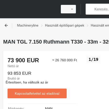
Machineryline
Használt építőipari gépek
Használt e
MAN TGL 7.150 Ruthmann T330 - 33m - 32
73 900 EUR
1/19
≈ 26 760 000 Ft
Nettó ár
93 853 EUR
Bruttó ár
Értesítsen, ha változik az ár
Kapcsolatfelvétel az eladóval
Márkanév:
MAN