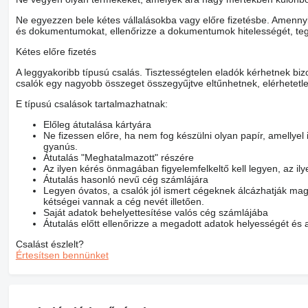
Ne egyezzen bele kétes vállalásokba vagy előre fizetésbe. Amennyib
és dokumentumokat, ellenőrizze a dokumentumok hitelességét, teg
Kétes előre fizetés
A leggyakoribb típusú csalás. Tisztességtelen eladók kérhetnek bizo
csalók egy nagyobb összeget összegyűjtve eltűnhetnek, elérhetetl
E típusú csalások tartalmazhatnak:
Előleg átutalása kártyára
Ne fizessen előre, ha nem fog készülni olyan papír, amellyel
gyanús.
Átutalás "Meghatalmazott" részére
Az ilyen kérés önmagában figyelemfelkeltő kell legyen, az il
Átutalás hasonló nevű cég számlájára
Legyen óvatos, a csalók jól ismert cégeknek álcázhatják mag
kétségei vannak a cég nevét illetően.
Saját adatok behelyettesítése valós cég számlájába
Átutalás előtt ellenőrizze a megadott adatok helyességét és 
Csalást észlelt?
Értesítsen bennünket