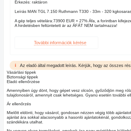
Érkezés: raktáron
Leírás MAN TGL 7.150 Ruthmann T330 - 33m - 320 kgkosaras 
A gép teljes vételára:73900 EUR + 27% Áfa, a forintban kifejeze
A hirdetésben feltüntetett ár az ÁFÁT NEM tartalmazza!
További információk kérése
Az eladó által megadott leírás. Kérjük, hogy az összes rés
Vásárlási tippek
Biztonsági tippek
Eladó ellenőrzése
Amennyiben úgy dönt, hogy gépet vesz olcsón, győződjön meg róla,
tulajdonosáról, amennyit csak lehetséges. Gyanú esetén további ell
Ár ellenőrzés
Mielőtt eldönti, hogy vásárol, gondosan nézzen végig több ajánlat
ajánlat ára sokkal alacsonyabb a hasonló ajánlatokénál, gondolkozzo
szándékára utalhat.
Ne vegyen olyan termékeket, amelyek ára nagy mértékben különböz