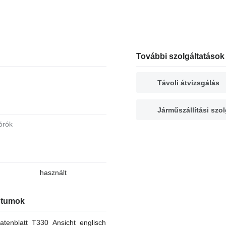
További szolgáltatások
Távoli átvizsgálás
Járműszállítási szol
órók
használt
tumok
atenblatt_T330_Ansicht_englisch