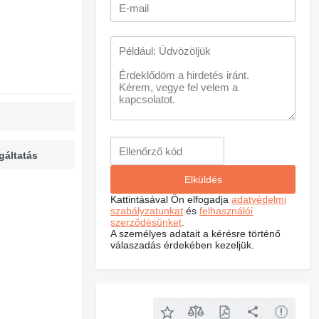
gáltatás
Kattintásával Ön elfogadja
adatvédelmi
szabályzatunkat
és
felhasználói
szerződésünket
.
A személyes adatait a kérésre történő
válaszadás érdekében kezeljük.