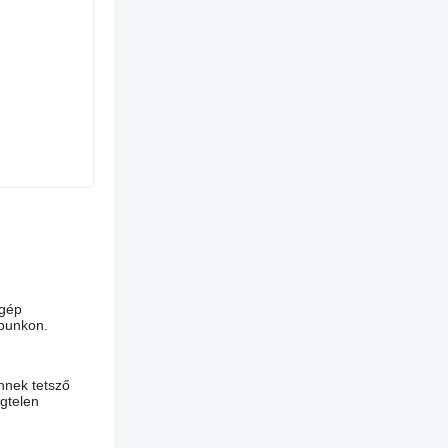
 gép
apunkon.
nnek tetsző
égtelen