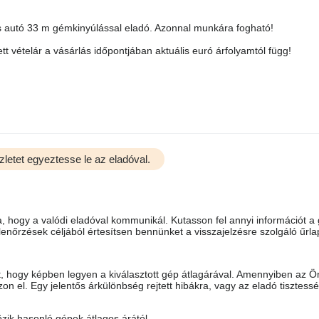
autó 33 m gémkinyúlással eladó. Azonnal munkára fogható!
tt vételár a vásárlás időpontjában aktuális euró árfolyamtól függ!
zletet egyeztesse le az eladóval.
 hogy a valódi eladóval kommunikál. Kutasson fel annyi információt a
enőrzések céljából értesítsen bennünket a visszajelzésre szolgáló űrl
ot, hogy képben legyen a kiválasztott gép átlagárával. Amennyiben az Ö
n el. Egy jelentős árkülönbség rejtett hibákra, vagy az eladó tisztess
ik hasonló gépek átlagos árától.