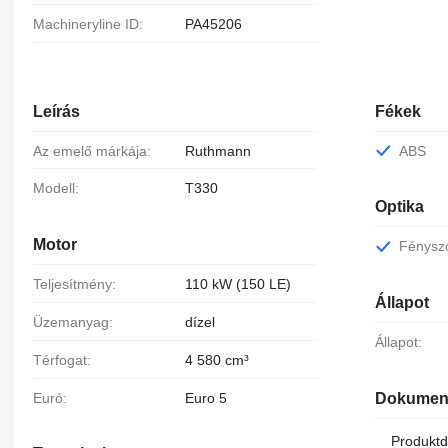
Machineryline ID:
PA45206
Leírás
Fékek
Az emelő márkája:
Ruthmann
ABS
Modell:
T330
Optika
Motor
Fénysz
Teljesítmény:
110 kW (150 LE)
Állapot
Üzemanyag:
dízel
Állapot:
Térfogat:
4 580 cm³
Euró:
Euro 5
Dokumen
Produktd