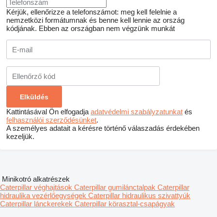
Kérjük, ellenőrizze a telefonszámot: meg kell felelnie a
nemzetközi formátumnak és benne kell lennie az ország
kódjának.
Ebben az országban nem végzünk munkát
Kattintásával Ön elfogadja
adatvédelmi szabályzatunkat
és
felhasználói szerződésünket
.
A személyes adatait a kérésre történő válaszadás érdekében
kezeljük.
Minikotró alkatrészek
Caterpillar véghajtások
Caterpillar gumilánctalpak
Caterpillar
hidraulika vezérlőegységek
Caterpillar hidraulikus szivattyúk
Caterpillar lánckerekek
Caterpillar körasztal-csapágyak