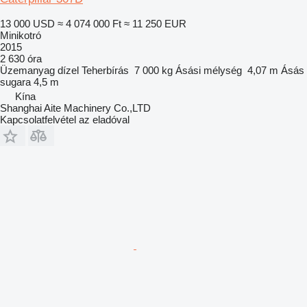
13 000 USD
≈ 4 074 000 Ft
≈ 11 250 EUR
Minikotró
2015
2 630 óra
Üzemanyag
dízel
Teherbírás
7 000 kg
Ásási mélység
4,07 m
Ásás
sugara
4,5 m
Kína
Shanghai Aite Machinery Co.,LTD
Kapcsolatfelvétel az eladóval