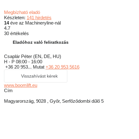
Megbízható eladó
Készleten:
141 hirdetés
14
éve az Machineryline-nál
4.7
30 értékelés
Eladóhoz való feliratkozás
Csaplár Péter (EN, DE, HU)
H - P
08:00 - 16:00
+36 20 953...
Mutat
+36 20 953 5616
Visszahívást kérek
www.boomlift.eu
Сím
Magyarország, 9028 , Győr, Serfőződombi dűlő 5