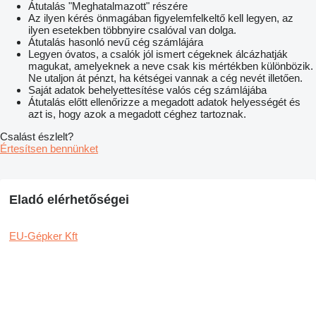
Átutalás "Meghatalmazott" részére
Az ilyen kérés önmagában figyelemfelkeltő kell legyen, az
ilyen esetekben többnyire csalóval van dolga.
Átutalás hasonló nevű cég számlájára
Legyen óvatos, a csalók jól ismert cégeknek álcázhatják
magukat, amelyeknek a neve csak kis mértékben különbözik.
Ne utaljon át pénzt, ha kétségei vannak a cég nevét illetően.
Saját adatok behelyettesítése valós cég számlájába
Átutalás előtt ellenőrizze a megadott adatok helyességét és
azt is, hogy azok a megadott céghez tartoznak.
Csalást észlelt?
Értesítsen bennünket
Eladó elérhetőségei
EU-Gépker Kft