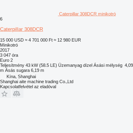
Caterpillar 308DCR minikotró
6
Caterpillar 308DCR
15 000 USD
≈ 4 701 000 Ft
≈ 12 980 EUR
Minikotró
2017
3 047 óra
Euro 2
Teljesítmény
43 kW (58.5 LE)
Üzemanyag
dízel
Ásási mélység
4,09
m
Ásás sugara
6,19 m
Kína, Shanghai
Shanghai aite machine trading Co.,Ltd
Kapcsolatfelvétel az eladóval