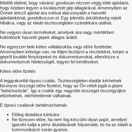
Mielőtt eldönti, hogy vásárol, gondosan nézzen végig több ajánlatot,
hogy képben legyen a kiválasztott gép átlagárával. Amennyiben az
Önnek tetsző ajánlat ára sokkal alacsonyabb a hasonló
ajánlatokénál, gondolkozzon el. Egy jelentős árkülönbség rejtett
hibákra, vagy az eladó tisztességtelen szándékára utalhat.
Ne vegyen olyan termékeket, amelyek ára nagy mértékben
különbözik hasonló gépek átlagos árától.
Ne egyezzen bele kétes vállalásokba vagy előre fizetésbe.
Amennyiben kétsége van, ne féljen tisztázni a részleteket, kérjen a
gépről további fényképeket és dokumentumokat, ellenőrizze a
dokumentumok hitelességét, tegyen fel kérdéseket.
Kétes előre fizetés
A leggyakoribb típusú csalás. Tisztességtelen eladók kérhetnek
bizonyos összegű előre fizetést, hogy az Ön vételi jogát a gépre
"bebiztosítsák". Így a csalók egy nagyobb összeget összegyűjtve
eltűnhetnek, elérhetetlenné válhatnak.
E típusú csalások tartalmazhatnak:
Előleg átutalása kártyára
Ne fizessen előre, ha nem fog készülni olyan papír, amellyel
igazolni tudja a pénz átutalásának folyamatát, és ha az eladó a
kommunikáció során gyanús.