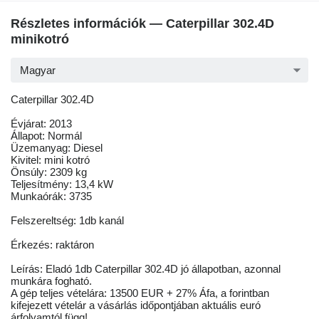
Részletes információk — Caterpillar 302.4D
minikotró
Magyar
Caterpillar 302.4D
Évjárat: 2013
Állapot: Normál
Üzemanyag: Diesel
Kivitel: mini kotró
Önsúly: 2309 kg
Teljesítmény: 13,4 kW
Munkaórák: 3735
Felszereltség: 1db kanál
Érkezés: raktáron
Leírás: Eladó 1db Caterpillar 302.4D jó állapotban, azonnal
munkára fogható.
A gép teljes vételára: 13500 EUR + 27% Áfa, a forintban
kifejezett vételár a vásárlás időpontjában aktuális euró
árfolyamtól függ!