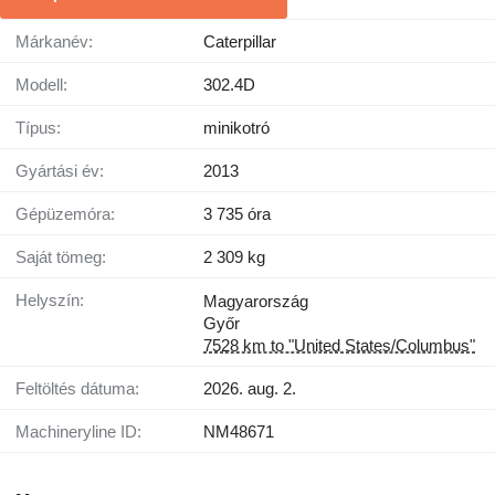
Márkanév:
Caterpillar
Modell:
302.4D
Típus:
minikotró
Gyártási év:
2013
Gépüzemóra:
3 735 óra
Saját tömeg:
2 309 kg
Helyszín:
Magyarország
Győr
7528 km to "United States/Columbus"
Feltöltés dátuma:
2026. aug. 2.
Machineryline ID:
NM48671