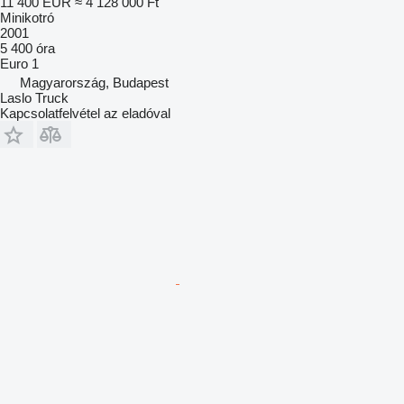
11 400 EUR
≈ 4 128 000 Ft
Minikotró
2001
5 400 óra
Euro 1
Magyarország, Budapest
Laslo Truck
Kapcsolatfelvétel az eladóval