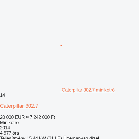
Caterpillar 302.7 minikotró
14
Caterpillar 302.7
20 000 EUR
≈ 7 242 000 Ft
Minikotró
2014
4 977 óra
Teljesítmény
15.44 kW (21 LE)
Üzemanyag
dízel