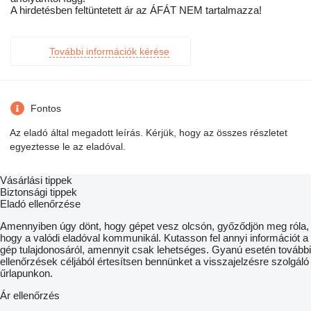
A hirdetésben feltüntetett ár az ÁFÁT NEM tartalmazza!
További információk kérése
Fontos
Az eladó által megadott leírás. Kérjük, hogy az összes részletet
egyeztesse le az eladóval.
Vásárlási tippek
Biztonsági tippek
Eladó ellenőrzése
Amennyiben úgy dönt, hogy gépet vesz olcsón, győződjön meg róla,
hogy a valódi eladóval kommunikál. Kutasson fel annyi információt a
gép tulajdonosáról, amennyit csak lehetséges. Gyanú esetén további
ellenőrzések céljából értesítsen bennünket a visszajelzésre szolgáló
űrlapunkon.
Ár ellenőrzés