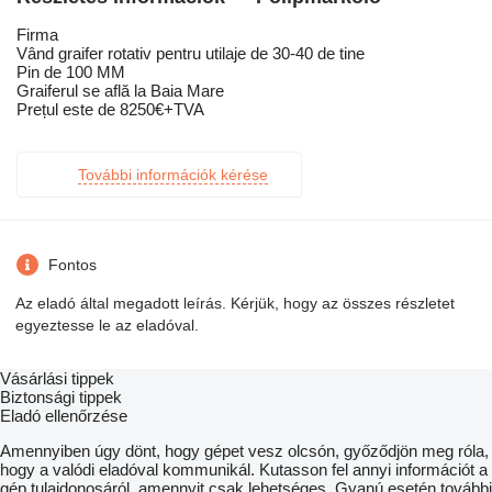
Firma
Vând graifer rotativ pentru utilaje de 30-40 de tine
Pin de 100 MM
Graiferul se află la Baia Mare
Prețul este de 8250€+TVA
További információk kérése
Fontos
Az eladó által megadott leírás. Kérjük, hogy az összes részletet
egyeztesse le az eladóval.
Vásárlási tippek
Biztonsági tippek
Eladó ellenőrzése
Amennyiben úgy dönt, hogy gépet vesz olcsón, győződjön meg róla,
hogy a valódi eladóval kommunikál. Kutasson fel annyi információt a
gép tulajdonosáról, amennyit csak lehetséges. Gyanú esetén további