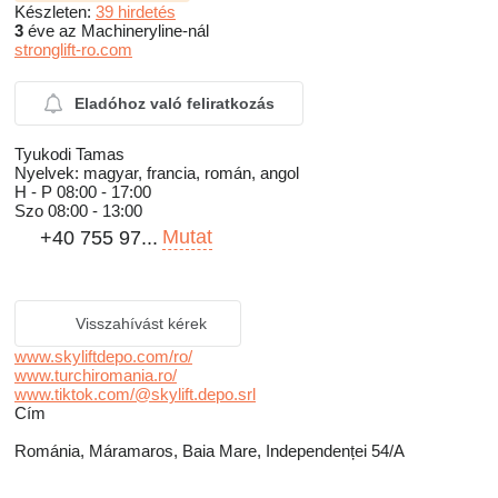
Készleten:
39 hirdetés
3
éve az Machineryline-nál
stronglift-ro.com
Eladóhoz való feliratkozás
Tyukodi Tamas
Nyelvek:
magyar, francia, román, angol
H - P
08:00 - 17:00
Szo
08:00 - 13:00
Mutat
+40 755 97...
Visszahívást kérek
www.skyliftdepo.com/ro/
www.turchiromania.ro/
www.tiktok.com/@skylift.depo.srl
Сím
Románia, Máramaros, Baia Mare, Independenței 54/A