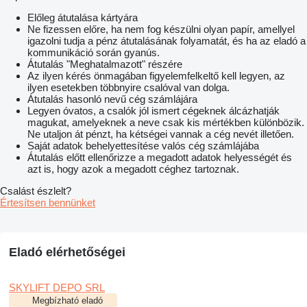
Előleg átutalása kártyára
Ne fizessen előre, ha nem fog készülni olyan papír, amellyel
igazolni tudja a pénz átutalásának folyamatát, és ha az eladó a
kommunikáció során gyanús.
Átutalás "Meghatalmazott" részére
Az ilyen kérés önmagában figyelemfelkeltő kell legyen, az
ilyen esetekben többnyire csalóval van dolga.
Átutalás hasonló nevű cég számlájára
Legyen óvatos, a csalók jól ismert cégeknek álcázhatják
magukat, amelyeknek a neve csak kis mértékben különbözik.
Ne utaljon át pénzt, ha kétségei vannak a cég nevét illetően.
Saját adatok behelyettesítése valós cég számlájába
Átutalás előtt ellenőrizze a megadott adatok helyességét és
azt is, hogy azok a megadott céghez tartoznak.
Csalást észlelt?
Értesítsen bennünket
Eladó elérhetőségei
SKYLIFT DEPO SRL
Megbízható eladó