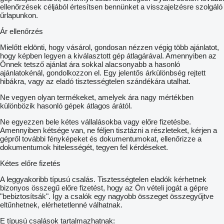
ellenőrzések céljából értesítsen bennünket a visszajelzésre szolgáló
űrlapunkon.
Ár ellenőrzés
Mielőtt eldönti, hogy vásárol, gondosan nézzen végig több ajánlatot,
hogy képben legyen a kiválasztott gép átlagárával. Amennyiben az
Önnek tetsző ajánlat ára sokkal alacsonyabb a hasonló
ajánlatokénál, gondolkozzon el. Egy jelentős árkülönbség rejtett
hibákra, vagy az eladó tisztességtelen szándékára utalhat.
Ne vegyen olyan termékeket, amelyek ára nagy mértékben
különbözik hasonló gépek átlagos árától.
Ne egyezzen bele kétes vállalásokba vagy előre fizetésbe.
Amennyiben kétsége van, ne féljen tisztázni a részleteket, kérjen a
gépről további fényképeket és dokumentumokat, ellenőrizze a
dokumentumok hitelességét, tegyen fel kérdéseket.
Kétes előre fizetés
A leggyakoribb típusú csalás. Tisztességtelen eladók kérhetnek
bizonyos összegű előre fizetést, hogy az Ön vételi jogát a gépre
"bebiztosítsák". Így a csalók egy nagyobb összeget összegyűjtve
eltűnhetnek, elérhetetlenné válhatnak.
E típusú csalások tartalmazhatnak: