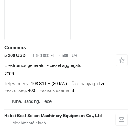
Cummins
5 200 USD
≈ 1 643 000 Ft
≈ 4 508 EUR
Elektromos generátor - diesel aggregátor
2009
Teljesítmény
108.84 LE (80 kW)
Üzemanyag
dízel
Feszültség
400
Fázisok száma
3
Kína, Baoding, Hebei
Hebei Best Select Machinery Equipment Co., Ltd