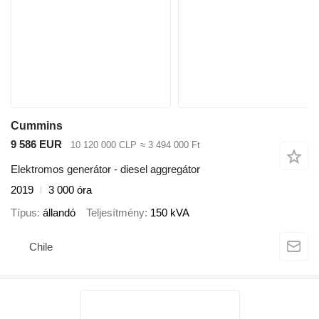
Cummins
9 586 EUR
10 120 000 CLP
≈ 3 494 000 Ft
Elektromos generátor - diesel aggregátor
2019
3 000 óra
Típus
állandó
Teljesítmény
150 kVA
Chile