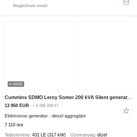
VIDEÓ
Cummins SDMO Leroy Somer 200 kVA Silent generatorset
13 950 EUR
≈ 5 085 000 Ft
Elektromos generátor - diesel aggregátor
7 110 óra
Teljesítmény
431 LE (317 kW)
Üzemanyag
dízel