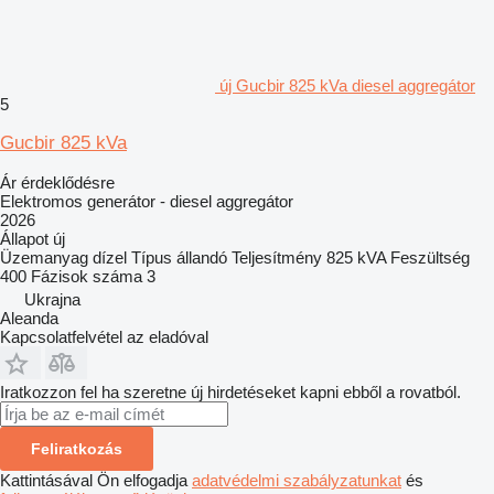
új Gucbir 825 kVa diesel aggregátor
5
Gucbir 825 kVa
Ár érdeklődésre
Elektromos generátor - diesel aggregátor
2026
Állapot
új
Üzemanyag
dízel
Típus
állandó
Teljesítmény
825 kVA
Feszültség
400
Fázisok száma
3
Ukrajna
Aleanda
Kapcsolatfelvétel az eladóval
Iratkozzon fel ha szeretne új hirdetéseket kapni ebből a rovatból.
Feliratkozás
Kattintásával Ön elfogadja
adatvédelmi szabályzatunkat
és