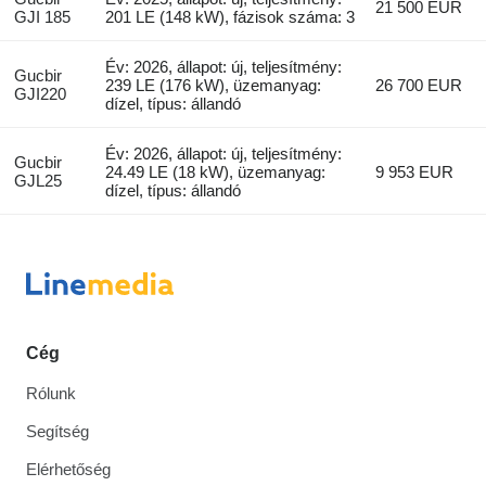
21 500 EUR
GJI 185
201 LE (148 kW), fázisok száma: 3
Év: 2026, állapot: új, teljesítmény:
Gucbir
239 LE (176 kW), üzemanyag:
26 700 EUR
GJI220
dízel, típus: állandó
Év: 2026, állapot: új, teljesítmény:
Gucbir
24.49 LE (18 kW), üzemanyag:
9 953 EUR
GJL25
dízel, típus: állandó
Cég
Rólunk
Segítség
Elérhetőség