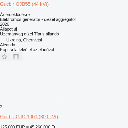
Gucbir GJB55 (44 kVt)
Ár érdeklődésre
Elektromos generátor - diesel aggregátor
2026
Állapot
új
Üzemanyag
dízel
Típus
állandó
Ukrajna, Chernivtsi
Aleanda
Kapcsolatfelvétel az eladóval
2
Gucbir GJD 1000 (800 kVt)
125 000 EUR
≈ 45 260 000 Ft