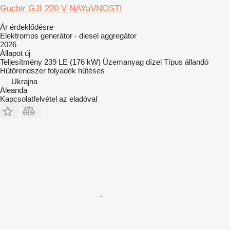
Gucbir GJI 220 V NAYaVNOSTI
Ár érdeklődésre
Elektromos generátor - diesel aggregátor
2026
Állapot
új
Teljesítmény
239 LE (176 kW)
Üzemanyag
dízel
Típus
állandó
Hűtőrendszer
folyadék hűtéses
Ukrajna
Aleanda
Kapcsolatfelvétel az eladóval