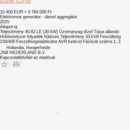
Gucbir GJP33
10 400 EUR
≈ 3 766 000 Ft
Elektromos generátor - diesel aggregátor
2025
Állapot
új
Teljesítmény
40.82 LE (30 kW)
Üzemanyag
dízel
Típus
állandó
Hűtőrendszer
folyadék hűtéses
Teljesítmény
33 kVA
Feszültség
230/400
Feszültségstabilizátor
AVR funkció
Fázisok száma
1, 3
Hollandia, Hoogerheide
JNB NEDERLAND B.V.
Kapcsolatfelvétel az eladóval