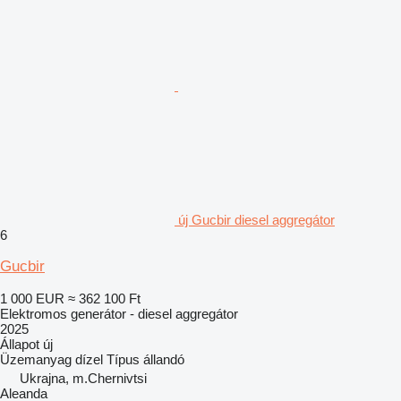
új Gucbir diesel aggregátor
6
Gucbir
1 000 EUR
≈ 362 100 Ft
Elektromos generátor - diesel aggregátor
2025
Állapot
új
Üzemanyag
dízel
Típus
állandó
Ukrajna, m.Chernivtsi
Aleanda