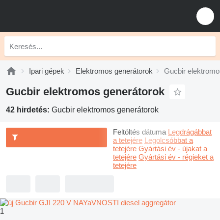
Ipari gépek
Elektromos generátorok
Gucbir elektromo
Gucbir elektromos generátorok
42 hirdetés:
Gucbir elektromos generátorok
Feltöltés dátuma
Legdrágábbat
a tetejére
Legolcsóbbat a
tetejére
Gyártási év - újakat a
tetejére
Gyártási év - régieket a
tetejére
1