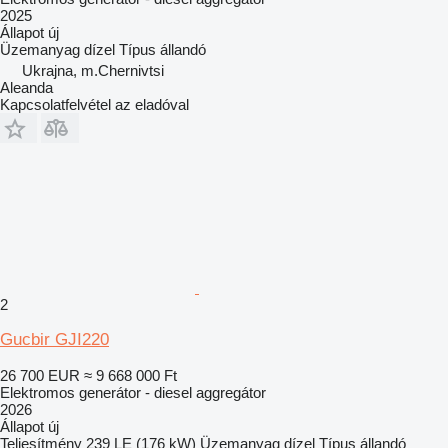
2025
Állapot
új
Üzemanyag
dízel
Típus
állandó
Ukrajna, m.Chernivtsi
Aleanda
Kapcsolatfelvétel az eladóval
2
Gucbir GJI220
26 700 EUR
≈ 9 668 000 Ft
Elektromos generátor - diesel aggregátor
2026
Állapot
új
Teljesítmény
239 LE (176 kW)
Üzemanyag
dízel
Típus
állandó