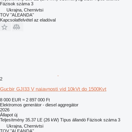
Fázisok száma
3
Ukrajna, Chernivtsi
TOV "ALEANDA"
Kapcsolatfelvétel az eladóval
2
Gucbir GJI33 V naiavnosti vid 10kVt do 1500Kvt
8 000 EUR
≈ 2 897 000 Ft
Elektromos generátor - diesel aggregátor
2026
Állapot
új
Teljesítmény
35.37 LE (26 kW)
Típus
állandó
Fázisok száma
3
Ukrajna, Chernivtsi
TOV "ALEANDA"