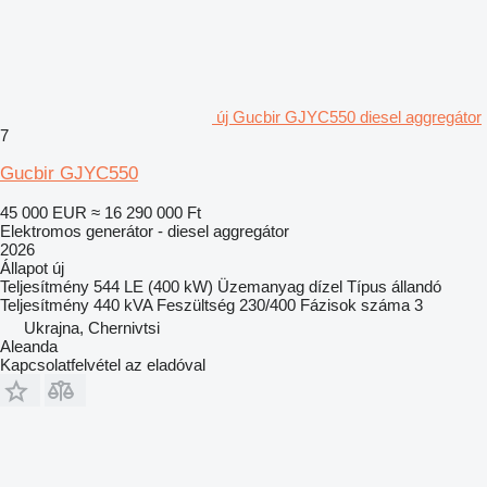
új Gucbir GJYC550 diesel aggregátor
7
Gucbir GJYC550
45 000 EUR
≈ 16 290 000 Ft
Elektromos generátor - diesel aggregátor
2026
Állapot
új
Teljesítmény
544 LE (400 kW)
Üzemanyag
dízel
Típus
állandó
Teljesítmény
440 kVA
Feszültség
230/400
Fázisok száma
3
Ukrajna, Chernivtsi
Aleanda
Kapcsolatfelvétel az eladóval