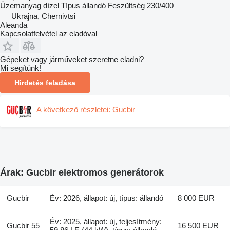
Üzemanyag
dízel
Típus
állandó
Feszültség
230/400
Ukrajna, Chernivtsi
Aleanda
Kapcsolatfelvétel az eladóval
Gépeket vagy járműveket szeretne eladni?
Mi segítünk!
Hirdetés feladása
A következő részletei: Gucbir
Árak: Gucbir elektromos generátorok
Gucbir
Év: 2026, állapot: új, típus: állandó
8 000 EUR
Év: 2025, állapot: új, teljesítmény:
Gucbir 55
16 500 EUR