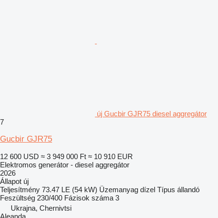
új Gucbir GJR75 diesel aggregátor
7
Gucbir GJR75
12 600 USD
≈ 3 949 000 Ft
≈ 10 910 EUR
Elektromos generátor - diesel aggregátor
2026
Állapot
új
Teljesítmény
73.47 LE (54 kW)
Üzemanyag
dízel
Típus
állandó
Feszültség
230/400
Fázisok száma
3
Ukrajna, Chernivtsi
Aleanda