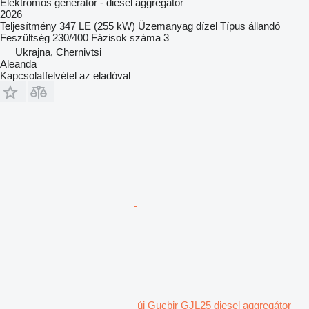
Elektromos generátor - diesel aggregátor
2026
Teljesítmény
347 LE (255 kW)
Üzemanyag
dízel
Típus
állandó
Feszültség
230/400
Fázisok száma
3
Ukrajna, Chernivtsi
Aleanda
Kapcsolatfelvétel az eladóval
új Gucbir GJL25 diesel aggregátor