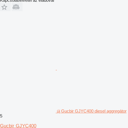
Kapcsolatfelvétel az eladóval
új Gucbir GJYC400 diesel aggregátor
5
Gucbir GJYC400