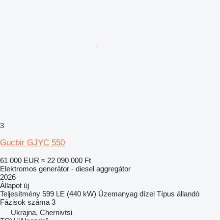
3
Gucbir GJYC 550
61 000 EUR
≈ 22 090 000 Ft
Elektromos generátor - diesel aggregátor
2026
Állapot
új
Teljesítmény
599 LE (440 kW)
Üzemanyag
dízel
Típus
állandó
Fázisok száma
3
Ukrajna, Chernivtsi