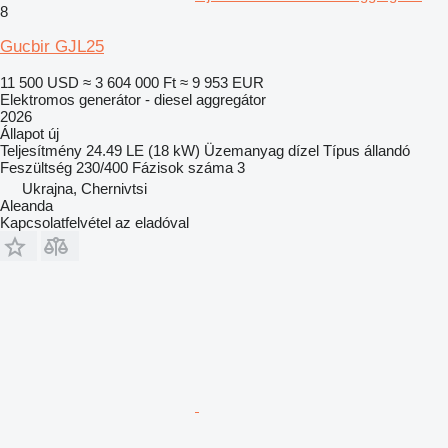
8
Gucbir GJL25
11 500 USD
≈ 3 604 000 Ft
≈ 9 953 EUR
Elektromos generátor - diesel aggregátor
2026
Állapot
új
Teljesítmény
24.49 LE (18 kW)
Üzemanyag
dízel
Típus
állandó
Feszültség
230/400
Fázisok száma
3
Ukrajna, Chernivtsi
Aleanda
Kapcsolatfelvétel az eladóval