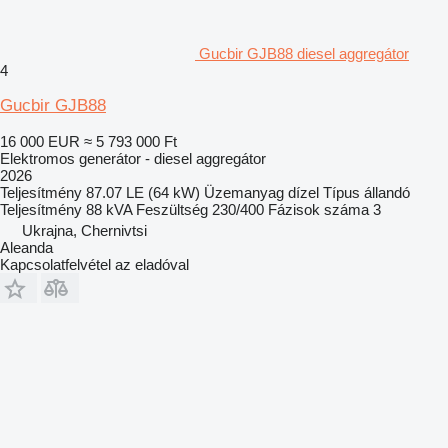
Gucbir GJB88 diesel aggregátor
4
Gucbir GJB88
16 000 EUR
≈ 5 793 000 Ft
Elektromos generátor - diesel aggregátor
2026
Teljesítmény
87.07 LE (64 kW)
Üzemanyag
dízel
Típus
állandó
Teljesítmény
88 kVA
Feszültség
230/400
Fázisok száma
3
Ukrajna, Chernivtsi
Aleanda
Kapcsolatfelvétel az eladóval