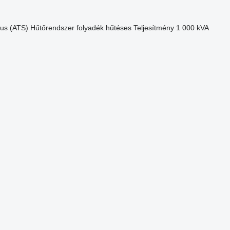
us (ATS)
Hűtőrendszer
folyadék hűtéses
Teljesítmény
1 000 kVA