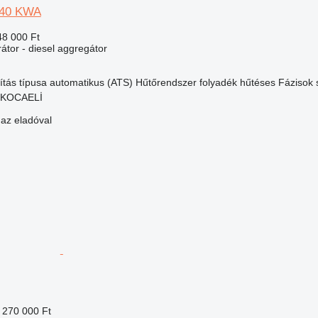
140 KWA
48 000 Ft
átor - diesel aggregátor
ítás típusa
automatikus (ATS)
Hűtőrendszer
folyadék hűtéses
Fázisok
, KOCAELİ
 az eladóval
 270 000 Ft