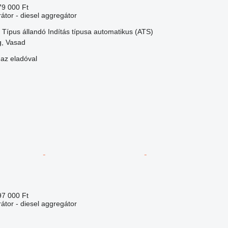
79 000 Ft
átor - diesel aggregátor
Típus
állandó
Indítás típusa
automatikus (ATS)
, Vasad
 az eladóval
97 000 Ft
átor - diesel aggregátor