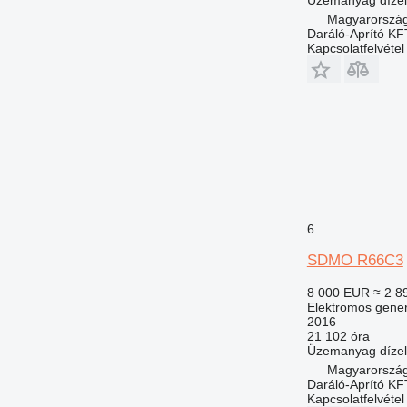
Magyarorszá
Daráló-Aprító KF
Kapcsolatfelvétel
6
SDMO R66C3
8 000 EUR
≈ 2 8
Elektromos gener
2016
21 102 óra
Üzemanyag
dízel
Magyarorszá
Daráló-Aprító KF
Kapcsolatfelvétel