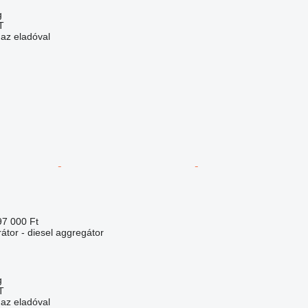
g
T
 az eladóval
97 000 Ft
átor - diesel aggregátor
g
T
 az eladóval