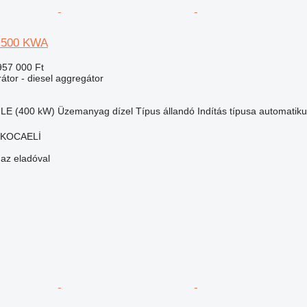
 500 KWA
957 000 Ft
átor - diesel aggregátor
 LE (400 kW)
Üzemanyag
dízel
Típus
állandó
Indítás típusa
automatiku
, KOCAELİ
 az eladóval