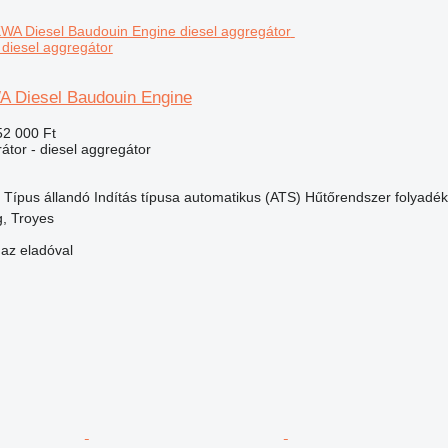
diesel aggregátor
 Diesel Baudouin Engine
52 000 Ft
átor - diesel aggregátor
Típus
állandó
Indítás típusa
automatikus (ATS)
Hűtőrendszer
folyadé
, Troyes
 az eladóval