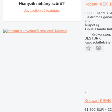
Hiányzik néhány szűrő?
Kocsan KSK 
Javasoljon változtatást
9 800 EUR
≈ 3 5
Elektromos gener
2026
Állapot
új
Típus
állandó
Ind
A következő részletei: Kocsan
Törökország
ULSTURK
Kapcsolatfelvétel
2
Kocsan KSEB
61 500 EUR
≈ 22