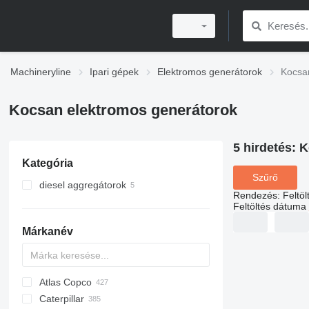
Machineryline
Ipari gépek
Elektromos generátorok
Kocsa
Kocsan elektromos generátorok
5 hirdetés:
K
Kategória
Szűrő
diesel aggregátorok
Rendezés
:
Feltö
Feltöltés dátuma
Márkanév
Atlas Copco
APD
AG3
Caterpillar
QAS
QAS
BW
GFS
CK