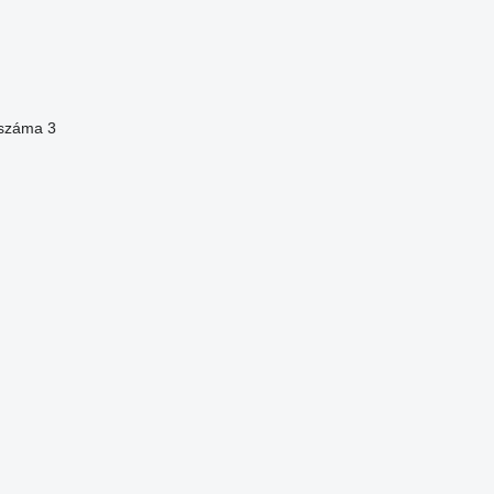
 száma
3