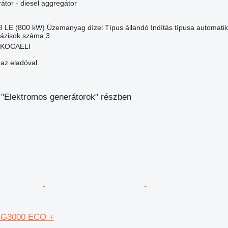
átor - diesel aggregátor
8 LE (800 kW)
Üzemanyag
dízel
Típus
állandó
Indítás típusa
automatik
ázisok száma
3
, KOCAELİ
 az eladóval
 "Elektromos generátorok" részben
SG3000 ECO +