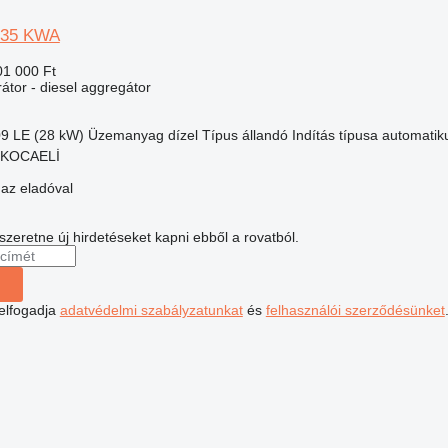
 35 KWA
01 000 Ft
átor - diesel aggregátor
09 LE (28 kW)
Üzemanyag
dízel
Típus
állandó
Indítás típusa
automatik
, KOCAELİ
 az eladóval
 szeretne új hirdetéseket kapni ebből a rovatból.
 elfogadja
adatvédelmi szabályzatunkat
és
felhasználói szerződésünket