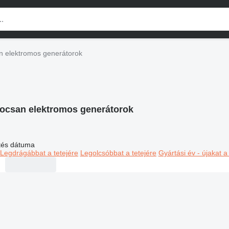
n elektromos generátorok
ocsan elektromos generátorok
ltés dátuma
Legdrágábbat a tetejére
Legolcsóbbat a tetejére
Gyártási év - újakat a