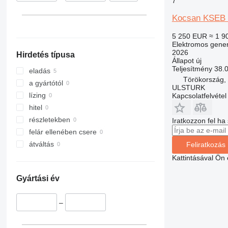
7
Kocsan KSEB
5 250 EUR
≈ 1 9
Elektromos gener
2026
Hirdetés típusa
Állapot
új
Teljesítmény
38.
eladás
Törökország
a gyártótól
ULSTURK
lízing
Kapcsolatfelvétel
hitel
részletekben
Iratkozzon fel ha
felár ellenében csere
átváltás
Feliratkozás
Kattintásával Ön
Gyártási év
–