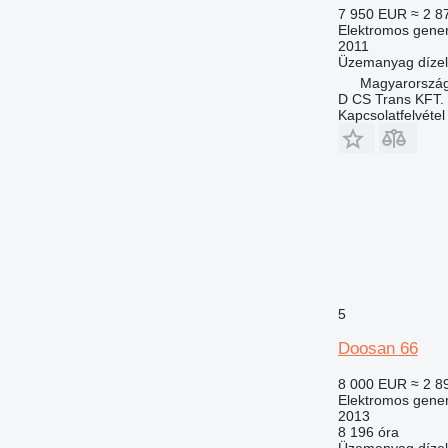
7 950 EUR
≈ 2 8
Elektromos gener
2011
Üzemanyag
dízel
Magyarország
D CS Trans KFT.
Kapcsolatfelvétel
5
Doosan 66
8 000 EUR
≈ 2 8
Elektromos gener
2013
8 196 óra
Üzemanyag
dízel