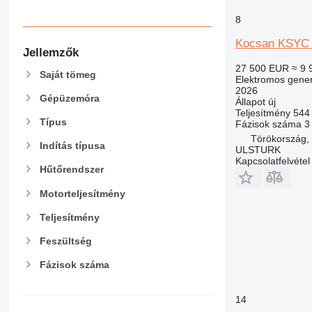
8
Kocsan KSYC
Jellemzők
27 500 EUR
≈ 9 
Saját tömeg
Elektromos gener
2026
Gépüzemóra
Állapot
új
Teljesítmény
544
Típus
Fázisok száma
3
Törökország
Indítás típusa
ULSTURK
Kapcsolatfelvétel
Hűtőrendszer
Motorteljesítmény
Teljesítmény
Feszültség
Fázisok száma
14