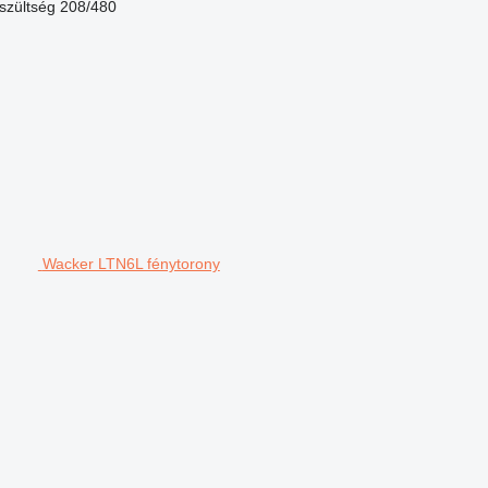
szültség
208/480
Wacker LTN6L fénytorony