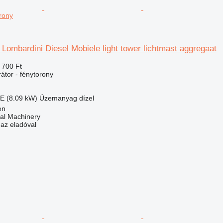
rony
ombardini Diesel Mobiele light tower lichtmast aggregaat
 700 Ft
átor - fénytorony
E (8.09 kW)
Üzemanyag
dízel
en
al Machinery
 az eladóval