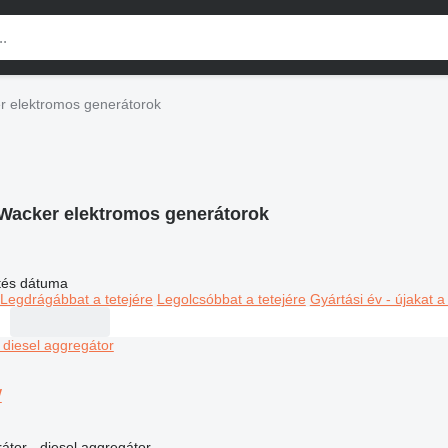
r elektromos generátorok
Wacker elektromos generátorok
ltés dátuma
Legdrágábbat a tetejére
Legolcsóbbat a tetejére
Gyártási év - újakat a
W
átor - diesel aggregátor