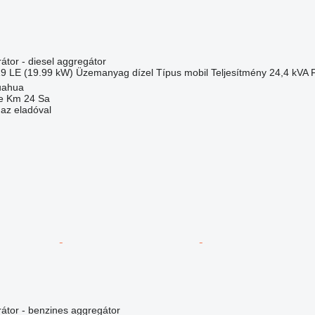
átor - diesel aggregátor
19 LE (19.99 kW)
Üzemanyag
dízel
Típus
mobil
Teljesítmény
24,4 kVA
uahua
e Km 24 Sa
 az eladóval
átor - benzines aggregátor