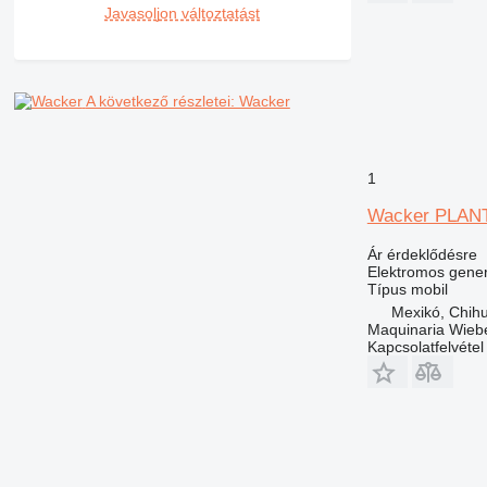
Javasoljon változtatást
A következő részletei: Wacker
1
Wacker PLAN
Ár érdeklődésre
Elektromos gener
Típus
mobil
Mexikó, Chih
Maquinaria Wieb
Kapcsolatfelvétel