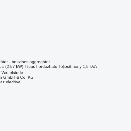
átor - benzines aggregátor
LE (2.57 kW)
Típus
hordozható
Teljesítmény
1,5 kVA
 Wiefelstede
en GmbH & Co. KG
 az eladóval