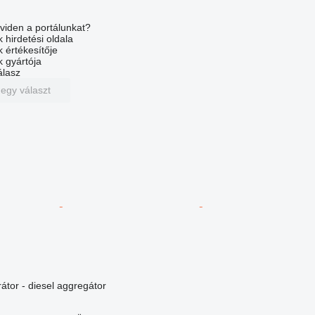
viden a portálunkat?
 hirdetési oldala
k értékesítője
k gyártója
álasz
 egy választ
átor - diesel aggregátor