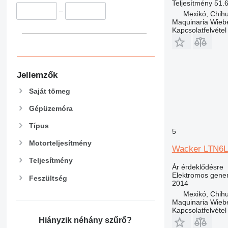
Teljesítmény
51.
–
Mexikó, Chih
Maquinaria Wieb
Kapcsolatfelvétel
Jellemzők
Saját tömeg
Gépüzemóra
Típus
5
Motorteljesítmény
Wacker LTN6L
Teljesítmény
Ár érdeklődésre
Elektromos gener
Feszültség
2014
Mexikó, Chih
Maquinaria Wieb
Kapcsolatfelvétel
Hiányzik néhány szűrő?