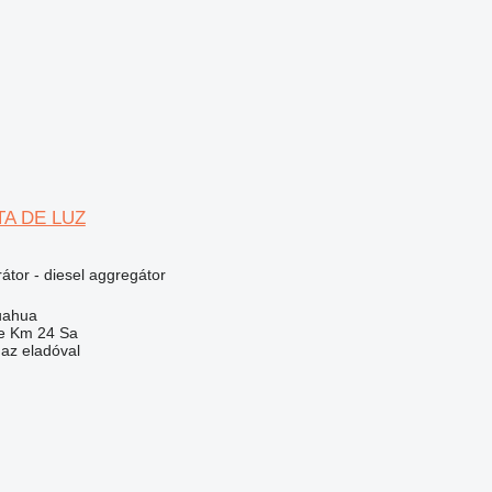
TA DE LUZ
átor - diesel aggregátor
uahua
e Km 24 Sa
 az eladóval