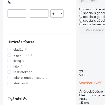
Ár
Hogyan írná le rö
speciális gépek
–
speciális gépe
speciális gépe
nincs helyes v
Válasszon ki
Hirdetés típusa
eladás
a gyártótól
lízing
hitel
23
részletekben
VIDEÓ
felár ellenében csere
Wacker G-50
átváltás
Ár érdeklődésre
Elektromos gener
2006
Gyártási év
15 óra