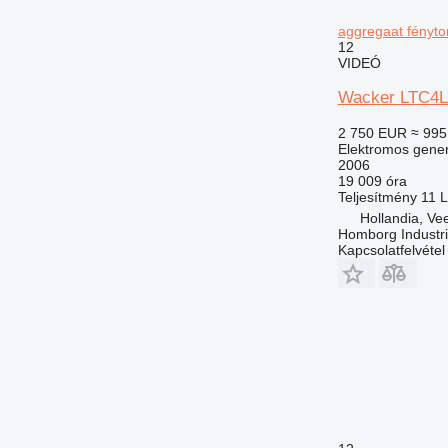
aggregaat fényto
12
VIDEÓ
Wacker LTC4L L
2 750 EUR
≈ 995
Elektromos gener
2006
19 009 óra
Teljesítmény
11 L
Hollandia, Ve
Homborg Industri
Kapcsolatfelvétel