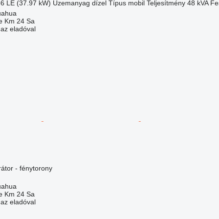
66 LE (37.97 kW)
Üzemanyag
dízel
Típus
mobil
Teljesítmény
48 kVA
Fe
uahua
e Km 24 Sa
 az eladóval
átor - fénytorony
uahua
e Km 24 Sa
 az eladóval