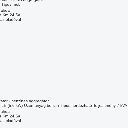
Típus
mobil
uahua
e Km 24 Sa
 az eladóval
átor - benzines aggregátor
 LE (5.6 kW)
Üzemanyag
benzin
Típus
hordozható
Teljesítmény
7 kVA
uahua
e Km 24 Sa
 az eladóval