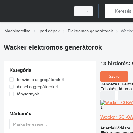
Machineryline
Ipari gépek
Elektromos generátorok
Wacke
Wacker elektromos generátorok
13 hirdetés:
Kategória
Szűrő
benzines aggregátorok
Rendezés
:
Feltö
diesel aggregátorok
Feltöltés dátuma
fénytornyok
1
Márkanév
Wacker 20 K
Ár érdeklődésre
Elektromos gener