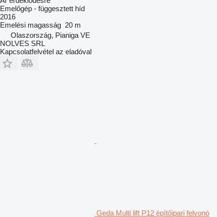
Ár érdeklődésre
Emelőgép - függesztett híd
2016
Emelési magasság
20 m
Olaszország, Pianiga VE
NOLVES SRL
Kapcsolatfelvétel az eladóval
Geda Multi lift P12 építőipari felvonó