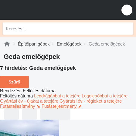
Építőipari gépek
Emelőgépek
Geda emelőgépek
Geda emelőgépek
7 hirdetés:
Geda emelőgépek
Szűrő
Rendezés
:
Feltöltés dátuma
Feltöltés dátuma
Legdrágábbat a tetejére
Legolcsóbbat a tetejére
Gyártási év - újakat a tetejére
Gyártási év - régieket a tetejére
Futásteljesítmény ⬊
Futásteljesítmény ⬈