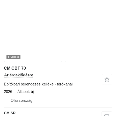
VIDEÓ
CM CBF 70
Ár érdeklődésre
Építőipari berendezés kelléke - törőkanál
2026
Állapot
új
Olaszország
CM SRL