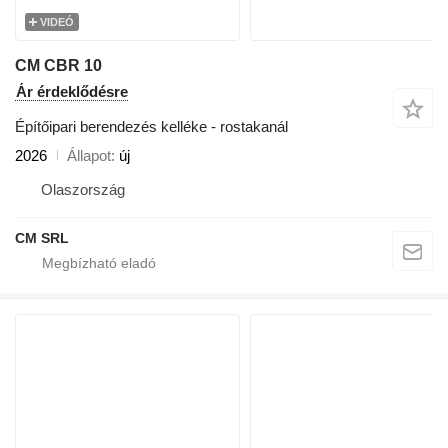
VIDEÓ
CM CBR 10
Ár érdeklődésre
Építőipari berendezés kelléke - rostakanál
2026
Állapot
új
Olaszország
CM SRL