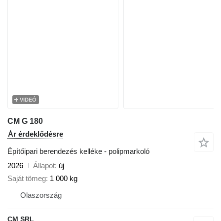
VIDEÓ
CM G 180
Ár érdeklődésre
Építőipari berendezés kelléke - polipmarkoló
2026
Állapot
új
Saját tömeg
1 000 kg
Olaszország
CM SRL