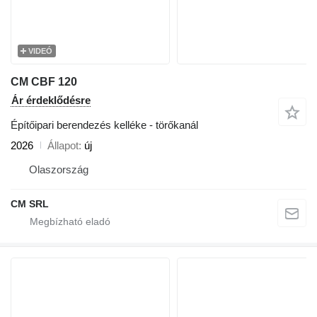
VIDEÓ
CM CBF 120
Ár érdeklődésre
Építőipari berendezés kelléke - törőkanál
2026
Állapot
új
Olaszország
CM SRL