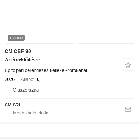
VIDEÓ
CM CBF 90
Ár érdeklődésre
Építőipari berendezés kelléke - törőkanál
2026
Állapot
új
Olaszország
CM SRL