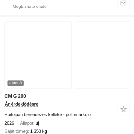
VIDEÓ
CM G 200
Ár érdeklődésre
Építőipari berendezés kelléke - polipmarkoló
2026
Állapot
új
Saját tömeg
1 350 kg