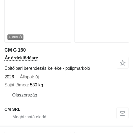
VIDEÓ
CM G 160
Ár érdeklődésre
Építőipari berendezés kelléke - polipmarkoló
2026
Állapot
új
Saját tömeg
530 kg
Olaszország
CM SRL