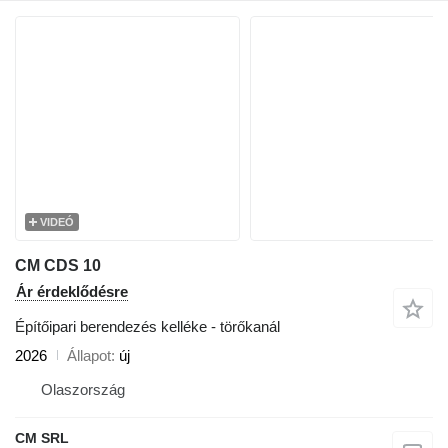
VIDEÓ
CM CDS 10
Ár érdeklődésre
Építőipari berendezés kelléke - törőkanál
2026
Állapot
új
Olaszország
CM SRL