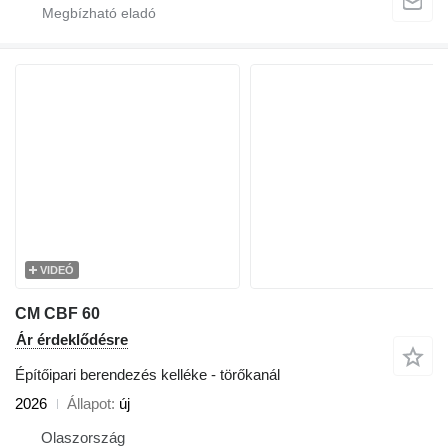
VIDEÓ
CM CBF 60
Ár érdeklődésre
Építőipari berendezés kelléke - törőkanál
2026
Állapot
új
Olaszország