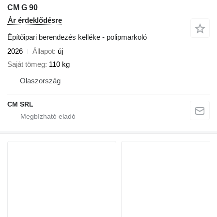
CM G 90
Ár érdeklődésre
Építőipari berendezés kelléke - polipmarkoló
2026
Állapot
új
Saját tömeg
110 kg
Olaszország
CM SRL