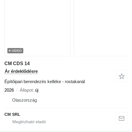
VIDEÓ
CM CDS 14
Ár érdeklődésre
Építőipari berendezés kelléke - rostakanál
2026
Állapot
új
Olaszország
CM SRL