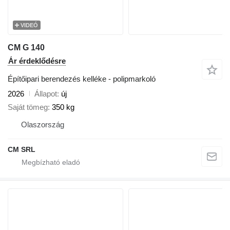
VIDEÓ
CM G 140
Ár érdeklődésre
Építőipari berendezés kelléke - polipmarkoló
2026
Állapot
új
Saját tömeg
350 kg
Olaszország
CM SRL