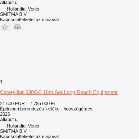
Állapot
új
Hollandia, Venlo
SMITMA B.V.
Kapcsolatfelvétel az eladóval
1
Caterpillar 330GC 18m Set Long Reach Equipment
21 500 EUR
≈ 7 785 000 Ft
Építőipari berendezés kelléke - hosszúgémes
2026
Állapot
új
Hollandia, Venlo
SMITMA B.V.
Kapcsolatfelvétel az eladóval