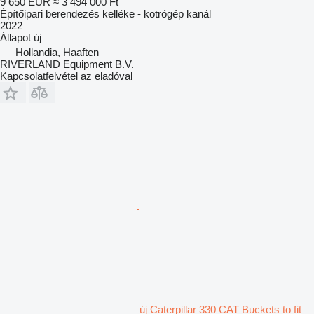
9 650 EUR
≈ 3 494 000 Ft
Építőipari berendezés kelléke - kotrógép kanál
2022
Állapot
új
Hollandia, Haaften
RIVERLAND Equipment B.V.
Kapcsolatfelvétel az eladóval
új Caterpillar 330 CAT Buckets to fit