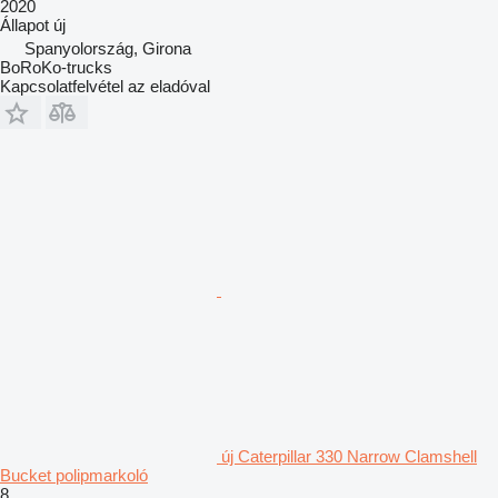
2020
Állapot
új
Spanyolország, Girona
BoRoKo-trucks
Kapcsolatfelvétel az eladóval
új Caterpillar 330 Narrow Clamshell
Bucket polipmarkoló
8