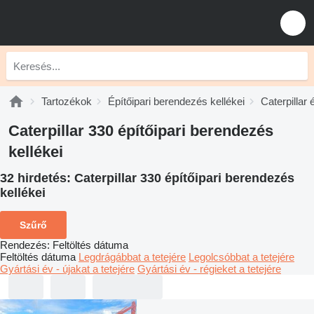
Tartozékok
Építőipari berendezés kellékei
Caterpillar 
Caterpillar 330 építőipari berendezés
kellékei
32 hirdetés:
Caterpillar 330 építőipari berendezés
kellékei
Szűrő
Rendezés
:
Feltöltés dátuma
Feltöltés dátuma
Legdrágábbat a tetejére
Legolcsóbbat a tetejére
Gyártási év - újakat a tetejére
Gyártási év - régieket a tetejére