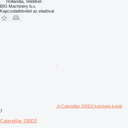
Hollandia, Velddriel
BIG Machinery b.v.
Kapcsolatfelvétel az eladóval
új Caterpillar 330D2 kotrógép kanál
7
Caterpillar 330D2