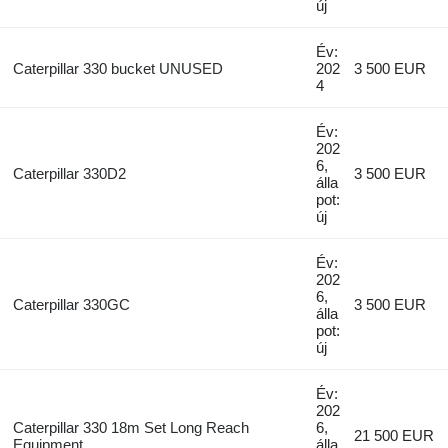
új
Év:
Caterpillar 330 bucket UNUSED
202
3 500 EUR
4
Év:
202
6,
Caterpillar 330D2
3 500 EUR
álla
pot:
új
Év:
202
6,
Caterpillar 330GC
3 500 EUR
álla
pot:
új
Év:
202
Caterpillar 330 18m Set Long Reach
6,
21 500 EUR
Equipment
álla