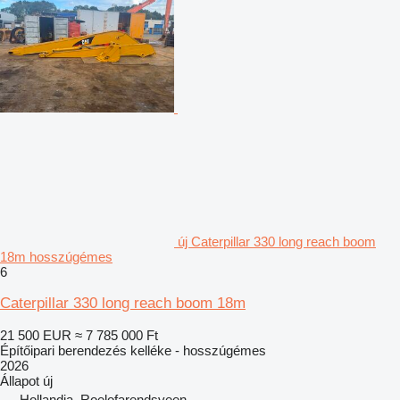
új Caterpillar 330 long reach boom
18m hosszúgémes
6
Caterpillar 330 long reach boom 18m
21 500 EUR
≈ 7 785 000 Ft
Építőipari berendezés kelléke - hosszúgémes
2026
Állapot
új
Hollandia, Roelofarendsveen