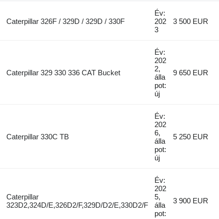
Év:
Caterpillar 326F / 329D / 329D / 330F
202
3 500 EUR
3
Év:
202
2,
Caterpillar 329 330 336 CAT Bucket
9 650 EUR
álla
pot:
új
Év:
202
6,
Caterpillar 330C TB
5 250 EUR
álla
pot:
új
Év:
202
Caterpillar
5,
3 900 EUR
323D2,324D/E,326D2/F,329D/D2/E,330D2/F
álla
pot: