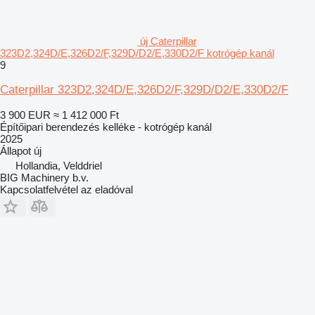
új Caterpillar
323D2,324D/E,326D2/F,329D/D2/E,330D2/F kotrógép kanál
9
Caterpillar 323D2,324D/E,326D2/F,329D/D2/E,330D2/F
3 900 EUR
≈ 1 412 000 Ft
Építőipari berendezés kelléke - kotrógép kanál
2025
Állapot
új
Hollandia, Velddriel
BIG Machinery b.v.
Kapcsolatfelvétel az eladóval