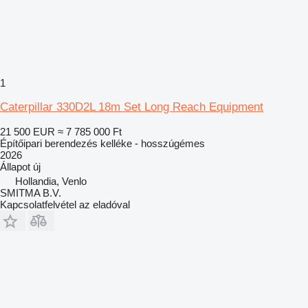
1
Caterpillar 330D2L 18m Set Long Reach Equipment
21 500 EUR
≈ 7 785 000 Ft
Építőipari berendezés kelléke - hosszúgémes
2026
Állapot
új
Hollandia, Venlo
SMITMA B.V.
Kapcsolatfelvétel az eladóval