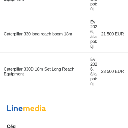
pot:
új
Év:
202
6,
Caterpillar 330 long reach boom 18m
21 500 EUR
álla
pot:
új
Év:
202
Caterpillar 330D 18m Set Long Reach
6,
23 500 EUR
Equipment
álla
pot:
új
Cég