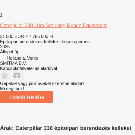
1
Caterpillar 330 18m Set Long Reach Equipment
21 500 EUR
≈ 7 785 000 Ft
Építőipari berendezés kelléke - hosszúgémes
2026
Állapot
új
Hollandia, Venlo
SMITMA B.V.
Kapcsolatfelvétel az eladóval
Gépeket vagy járműveket szeretne eladni?
Mi segítünk!
Hirdetés feladása
Árak: Caterpillar 330 építőipari berendezés kellékei