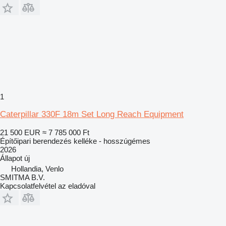
1
Caterpillar 330F 18m Set Long Reach Equipment
21 500 EUR
≈ 7 785 000 Ft
Építőipari berendezés kelléke - hosszúgémes
2026
Állapot
új
Hollandia, Venlo
SMITMA B.V.
Kapcsolatfelvétel az eladóval