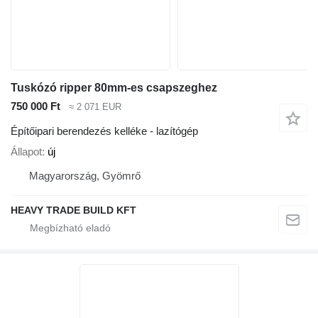
Tuskózó ripper 80mm-es csapszeghez
750 000 Ft
≈ 2 071 EUR
Építőipari berendezés kelléke - lazítógép
Állapot
új
Magyarország, Gyömrő
HEAVY TRADE BUILD KFT