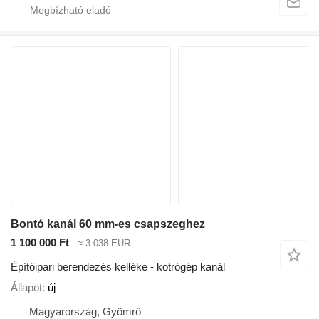
Bontó kanál 60 mm-es csapszeghez
1 100 000 Ft
≈ 3 038 EUR
Építőipari berendezés kelléke - kotrógép kanál
Állapot
új
Magyarország, Gyömrő