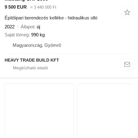
9 500 EUR
≈ 3 440 000 Ft
Építőipari berendezés kelléke - hidraulikus olló
2022
Állapot
új
Saját tömeg
990 kg
Magyarország, Gyömrő
HEAVY TRADE BUILD KFT