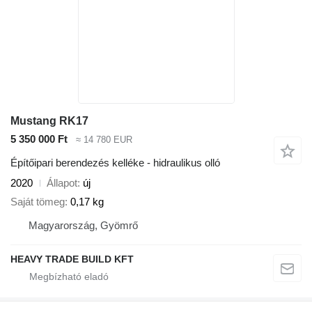
Mustang RK17
5 350 000 Ft
≈ 14 780 EUR
Építőipari berendezés kelléke - hidraulikus olló
2020
Állapot
új
Saját tömeg
0,17 kg
Magyarország, Gyömrő
HEAVY TRADE BUILD KFT