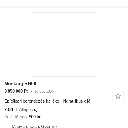
Mustang RH09
3 850 000 Ft
≈ 10 630 EUR
Építőipari berendezés kelléke - hidraulikus olló
2021
Állapot
új
Saját tömeg
800 kg
Magyarország, Gyömrő