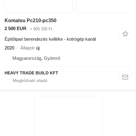
Komatsu Pc210-pc350
2 500 EUR
≈ 905 200 Ft
Építőipari berendezés kelléke - kotrógép kanál
2020
Állapot
új
Magyarország, Gyömrő
HEAVY TRADE BUILD KFT