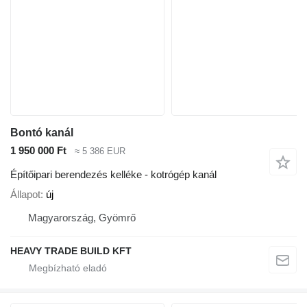
Bontó kanál
1 950 000 Ft
≈ 5 386 EUR
Építőipari berendezés kelléke - kotrógép kanál
Állapot
új
Magyarország, Gyömrő
HEAVY TRADE BUILD KFT