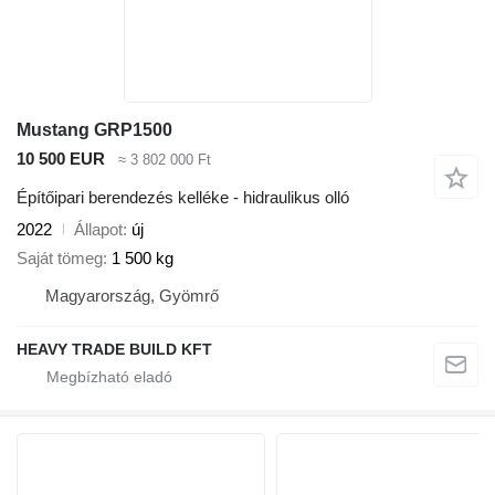
Mustang GRP1500
10 500 EUR
≈ 3 802 000 Ft
Építőipari berendezés kelléke - hidraulikus olló
2022
Állapot
új
Saját tömeg
1 500 kg
Magyarország, Gyömrő
HEAVY TRADE BUILD KFT