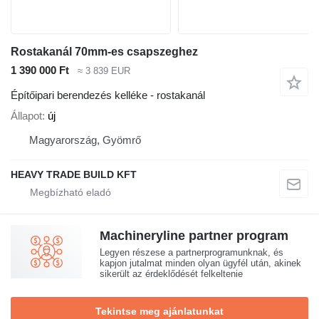
Rostakanál 70mm-es csapszeghez
1 390 000 Ft
≈ 3 839 EUR
Építőipari berendezés kelléke - rostakanál
Állapot
új
Magyarország, Gyömrő
HEAVY TRADE BUILD KFT
Machineryline partner program
Legyen részese a partnerprogramunknak, és
kapjon jutalmat minden olyan ügyfél után, akinek
sikerült az érdeklődését felkeltenie
Tekintse meg ajánlatunkat