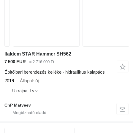
Italdem STAR Hammer SH562
7 500 EUR
≈ 2 716 000 Ft
Építőipari berendezés kelléke - hidraulikus kalapács
2019
Állapot
új
Ukrajna, Lviv
ChP Matveev