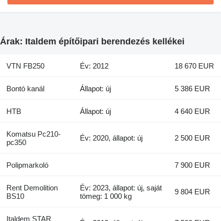
Árak: Italdem építőipari berendezés kellékei
VTN FB250
Év: 2012
18 670 EUR
Bontó kanál
Állapot: új
5 386 EUR
HTB
Állapot: új
4 640 EUR
Komatsu Pc210-
Év: 2020, állapot: új
2 500 EUR
pc350
Polipmarkoló
7 900 EUR
Rent Demolition
Év: 2023, állapot: új, saját
9 804 EUR
BS10
tömeg: 1 000 kg
Italdem STAR