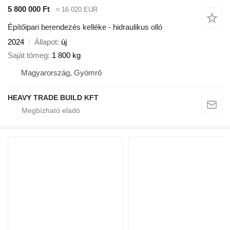
5 800 000 Ft
≈ 16 020 EUR
Építőipari berendezés kelléke - hidraulikus olló
2024
Állapot
új
Saját tömeg
1 800 kg
Magyarország, Gyömrő
HEAVY TRADE BUILD KFT