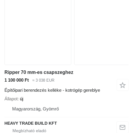
Ripper 70 mm-es csapszeghez
1 100 000 Ft
≈ 3 038 EUR
Építőipari berendezés kelléke - kotrógép gereblye
Állapot
új
Magyarország, Gyömrő
HEAVY TRADE BUILD KFT