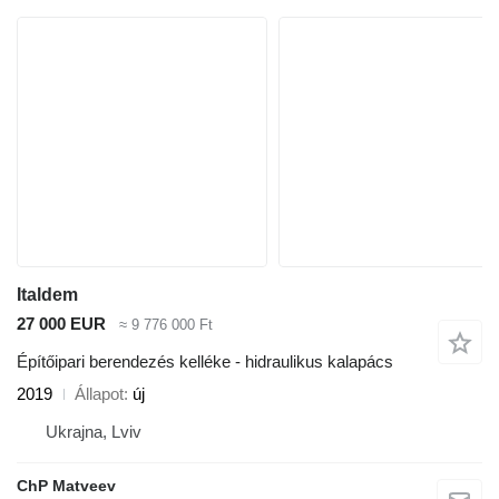
Italdem
27 000 EUR
≈ 9 776 000 Ft
Építőipari berendezés kelléke - hidraulikus kalapács
2019
Állapot
új
Ukrajna, Lviv
ChP Matveev