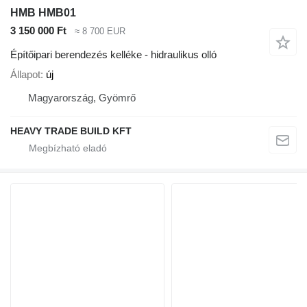
HMB HMB01
3 150 000 Ft
≈ 8 700 EUR
Építőipari berendezés kelléke - hidraulikus olló
Állapot
új
Magyarország, Gyömrő
HEAVY TRADE BUILD KFT