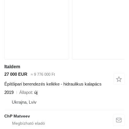
Italdem
27 000 EUR
≈ 9 776 000 Ft
Építőipari berendezés kelléke - hidraulikus kalapács
2019
Állapot
új
Ukrajna, Lviv
ChP Matveev