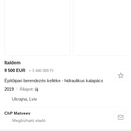
Italdem
9 500 EUR
≈ 3 440 000 Ft
Építőipari berendezés kelléke - hidraulikus kalapács
2019
Állapot
új
Ukrajna, Lviv
ChP Matveev