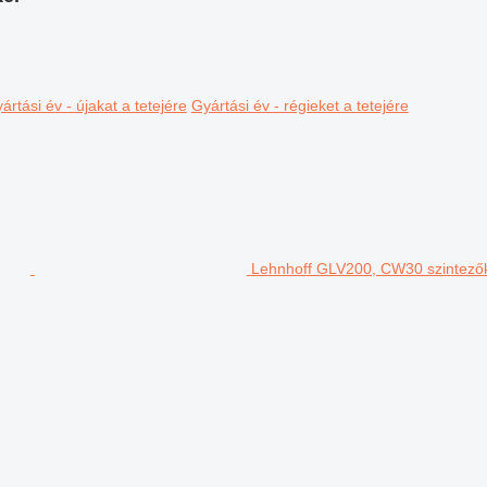
ártási év - újakat a tetejére
Gyártási év - régieket a tetejére
Lehnhoff GLV200, CW30 szintező