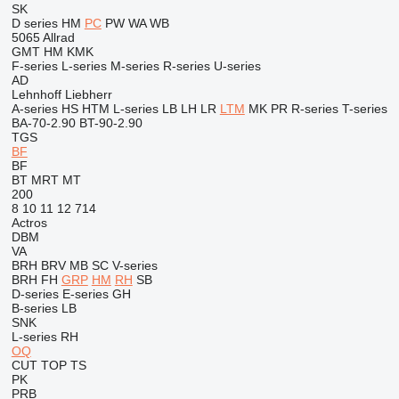
SK
D series
HM
PC
PW
WA
WB
5065
Allrad
GMT
HM
KMK
F-series
L-series
M-series
R-series
U-series
AD
Lehnhoff
Liebherr
A-series
HS
HTM
L-series
LB
LH
LR
LTM
MK
PR
R-series
T-series
BA-70-2.90
BT-90-2.90
TGS
BF
BF
BT
MRT
MT
200
8
10
11
12
714
Actros
DBM
VA
BRH
BRV
MB
SC
V-series
BRH
FH
GRP
HM
RH
SB
D-series
E-series
GH
B-series
LB
SNK
L-series
RH
OQ
CUT
TOP
TS
PK
PRB