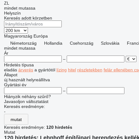
ZL
mindet mutassa
Helyszín
Keresés adott körzetben
Magyarország
Európa
Németország
Hollandia
Csehország
Szlovákia
Franc
mindet mutassa
Ár
–
Hirdetés típusa
eladás
árverés
a gyártótól
lízing
hitel
részletekben
felár ellenében cs
Állapot
új
használt
helyreállítva
Gyártási év
–
Hiányzik néhány szűrő?
Javasoljon változtatást
Keresés eredménye:
-
mutat
Keresés eredménye:
120 hirdetés
Mutat
120 hirdetés:
Lehnhoff építőipari berendezés kellé