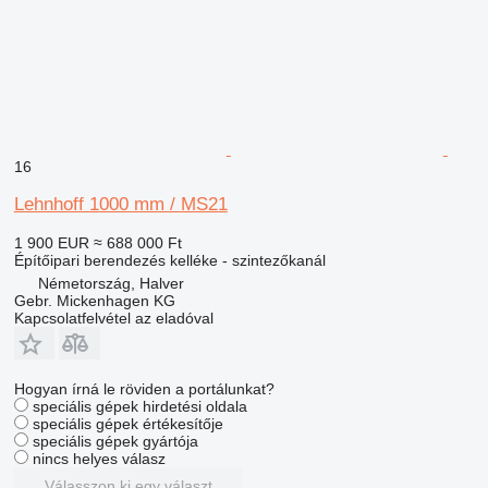
16
Lehnhoff 1000 mm / MS21
1 900 EUR
≈ 688 000 Ft
Építőipari berendezés kelléke - szintezőkanál
Németország, Halver
Gebr. Mickenhagen KG
Kapcsolatfelvétel az eladóval
Hogyan írná le röviden a portálunkat?
speciális gépek hirdetési oldala
speciális gépek értékesítője
speciális gépek gyártója
nincs helyes válasz
Válasszon ki egy választ