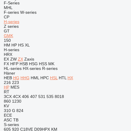
F-Series
MHL
F-series
W-series
CP
H-series
Z series
GT
GMK
150
HM
HP
HS
XL
H-series
HRX
EX
ZW
ZX
Zaxis
FX
HFP
HSB
HSG
HSS
MK
HL-series
HX-series
R-series
Häner
HEB
HG
HHG
HML
HPC
HSL
HTL
HX
216
223
HP
MES
RT
3CX
4CX
406
407
531
535
8018
860
1230
KV
310 G
824
ECE
ASC
TB
S-series
605
920
C18VE
D09HPX
KM