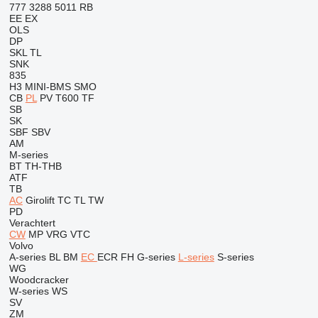
777
3288
5011
RB
EE
EX
OLS
DP
SKL
TL
SNK
835
H3
MINI-BMS
SMO
CB
PL
PV
T600
TF
SB
SK
SBF
SBV
AM
M-series
BT
TH-THB
ATF
TB
AC
Girolift
TC
TL
TW
PD
Verachtert
CW
MP
VRG
VTC
Volvo
A-series
BL
BM
EC
ECR
FH
G-series
L-series
S-series
WG
Woodcracker
W-series
WS
SV
ZM