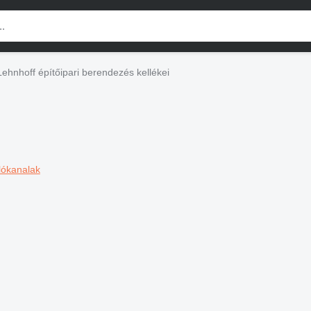
Lehnhoff építőipari berendezés kellékei
lókanalak