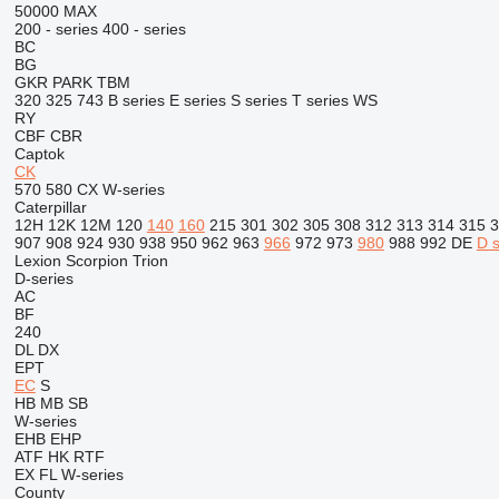
50000 MAX
200 - series
400 - series
BC
BG
GKR
PARK
TBM
320
325
743
B series
E series
S series
T series
WS
RY
CBF
CBR
Captok
CK
570
580
CX
W-series
Caterpillar
12H
12K
12M
120
140
160
215
301
302
305
308
312
313
314
315
3
907
908
924
930
938
950
962
963
966
972
973
980
988
992
DE
D s
Lexion
Scorpion
Trion
D-series
AC
BF
240
DL
DX
EPT
EC
S
HB
MB
SB
W-series
EHB
EHP
ATF
HK
RTF
EX
FL
W-series
County