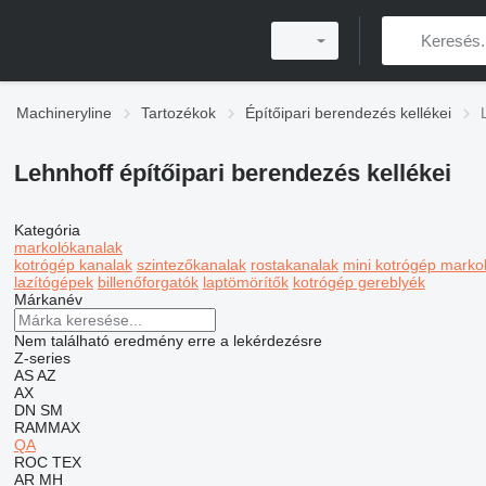
Machineryline
Tartozékok
Építőipari berendezés kellékei
Lehnhoff építőipari berendezés kellékei
Kategória
markolókanalak
kotrógép kanalak
szintezőkanalak
rostakanalak
mini kotrógép marko
lazítógépek
billenőforgatók
laptömörítők
kotrógép gereblyék
Márkanév
Nem található eredmény erre a lekérdezésre
Z-series
AS
AZ
AX
DN
SM
RAMMAX
QA
ROC
TEX
AR
MH