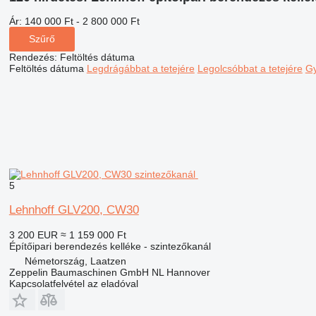
Ár:
140 000 Ft - 2 800 000 Ft
Szűrő
Rendezés
:
Feltöltés dátuma
Feltöltés dátuma
Legdrágábbat a tetejére
Legolcsóbbat a tetejére
Gy
5
Lehnhoff GLV200, CW30
3 200 EUR
≈ 1 159 000 Ft
Építőipari berendezés kelléke - szintezőkanál
Németország, Laatzen
Zeppelin Baumaschinen GmbH NL Hannover
Kapcsolatfelvétel az eladóval