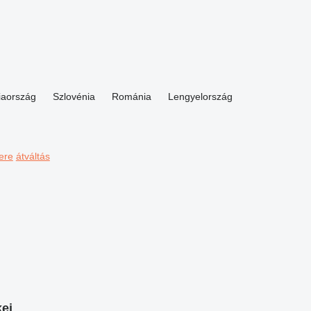
iaország
Szlovénia
Románia
Lengyelország
ere
átváltás
kei