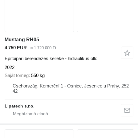
Mustang RH05
4 750 EUR
≈ 1 720 000 Ft
Építőipari berendezés kelléke - hidraulikus olló
2022
Saját tömeg
550 kg
Csehország, Komerční 1 - Osnice, Jesenice u Prahy, 252
42
Lipatech s.r.o.