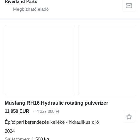
Riverland Parts
Mustang RH16 Hydraulic rotating pulverizer
11 950 EUR
≈ 4 327 000 Ft
Építőipari berendezés kelléke - hidraulikus olló
2024
Saját tömeg
1 500 kg