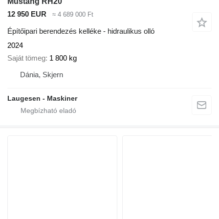
Mustang RH20
12 950 EUR
≈ 4 689 000 Ft
Építőipari berendezés kelléke - hidraulikus olló
2024
Saját tömeg
1 800 kg
Dánia, Skjern
Laugesen - Maskiner