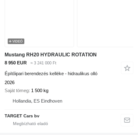
VIDEÓ
Mustang RH20 HYDRAULIC ROTATION
8 950 EUR
≈ 3 241 000 Ft
Építőipari berendezés kelléke - hidraulikus olló
2026
Saját tömeg
1 500 kg
Hollandia, ES Eindhoven
TARGET Cars bv