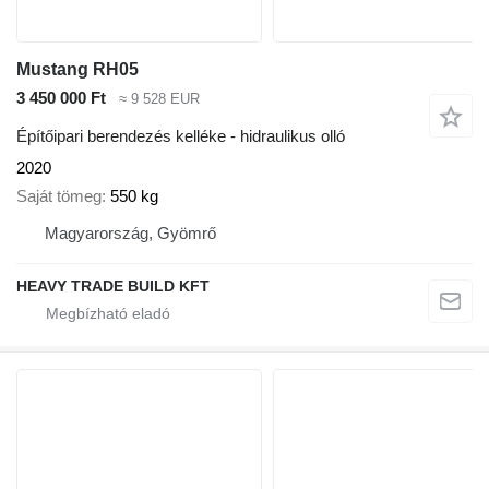
Mustang RH05
3 450 000 Ft
≈ 9 528 EUR
Építőipari berendezés kelléke - hidraulikus olló
2020
Saját tömeg
550 kg
Magyarország, Gyömrő
HEAVY TRADE BUILD KFT