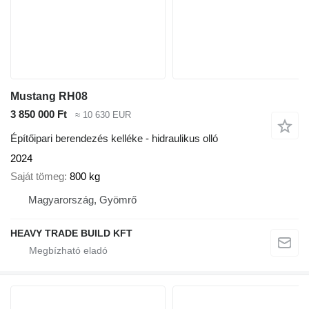
Mustang RH08
3 850 000 Ft
≈ 10 630 EUR
Építőipari berendezés kelléke - hidraulikus olló
2024
Saját tömeg
800 kg
Magyarország, Gyömrő
HEAVY TRADE BUILD KFT