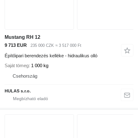
Mustang RH 12
9 713 EUR
235 000 CZK
≈ 3 517 000 Ft
Építőipari berendezés kelléke - hidraulikus olló
Saját tömeg
1 000 kg
Csehország
HULAS s.r.o.