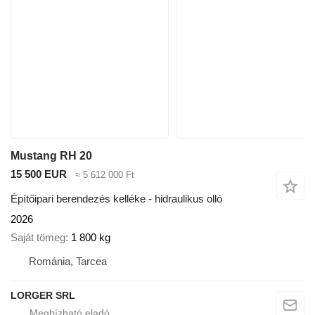
Mustang RH 20
15 500 EUR
≈ 5 612 000 Ft
Építőipari berendezés kelléke - hidraulikus olló
2026
Saját tömeg
1 800 kg
Románia, Tarcea
LORGER SRL