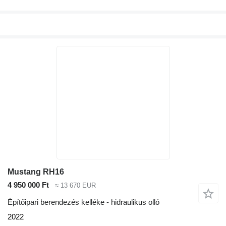
Mustang RH16
4 950 000 Ft
≈ 13 670 EUR
Építőipari berendezés kelléke - hidraulikus olló
2022