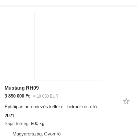
Mustang RH09
3 850 000 Ft
≈ 10 630 EUR
Építőipari berendezés kelléke - hidraulikus olló
2021
Saját tömeg
800 kg
Magyarország, Gyömrő