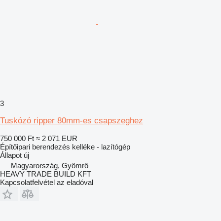
3
Tuskózó ripper 80mm-es csapszeghez
750 000 Ft
≈ 2 071 EUR
Építőipari berendezés kelléke - lazítógép
Állapot
új
Magyarország, Gyömrő
HEAVY TRADE BUILD KFT
Kapcsolatfelvétel az eladóval