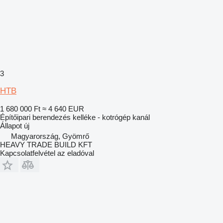
3
HTB
1 680 000 Ft
≈ 4 640 EUR
Építőipari berendezés kelléke - kotrógép kanál
Állapot
új
Magyarország, Gyömrő
HEAVY TRADE BUILD KFT
Kapcsolatfelvétel az eladóval