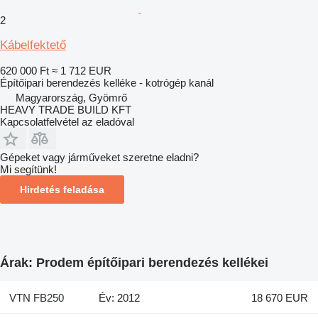
2
Kábelfektető
620 000 Ft
≈ 1 712 EUR
Építőipari berendezés kelléke - kotrógép kanál
Magyarország, Gyömrő
HEAVY TRADE BUILD KFT
Kapcsolatfelvétel az eladóval
Gépeket vagy járműveket szeretne eladni?
Mi segítünk!
Hirdetés feladása
Árak: Prodem építőipari berendezés kellékei
VTN FB250
Év: 2012
18 670 EUR