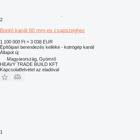
2
Bontó kanál 60 mm-es csapszeghez
1 100 000 Ft
≈ 3 038 EUR
Építőipari berendezés kelléke - kotrógép kanál
Állapot
új
Magyarország, Gyömrő
HEAVY TRADE BUILD KFT
Kapcsolatfelvétel az eladóval
1