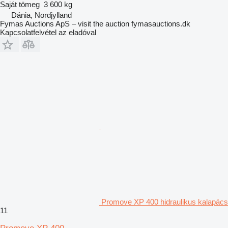
Saját tömeg
3 600 kg
Dánia, Nordjylland
Fymas Auctions ApS – visit the auction fymasauctions.dk
Kapcsolatfelvétel az eladóval
Promove XP 400 hidraulikus kalapács
11