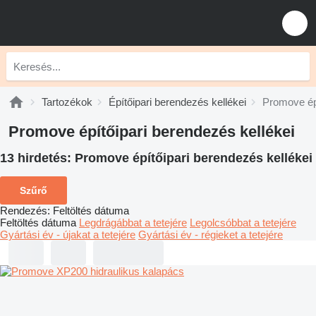
Tartozékok
Építőipari berendezés kellékei
Promove épí
Promove építőipari berendezés kellékei
13 hirdetés:
Promove építőipari berendezés kellékei
Szűrő
Rendezés
:
Feltöltés dátuma
Feltöltés dátuma
Legdrágábbat a tetejére
Legolcsóbbat a tetejére
Gyártási év - újakat a tetejére
Gyártási év - régieket a tetejére