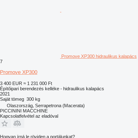
Promove XP300 hidraulikus kalapács
7
Promove XP300
3 400 EUR
≈ 1 231 000 Ft
Építőipari berendezés kelléke - hidraulikus kalapács
2021
Saját tömeg
300 kg
Olaszország, Serrapetrona (Macerata)
PICCININI MACCHINE
Kapcsolatfelvétel az eladóval
Hogyan írná le röviden a portálunkat?