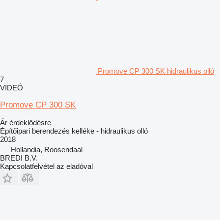
Promove CP 300 SK hidraulikus olló
7
VIDEÓ
Promove CP 300 SK
Ár érdeklődésre
Építőipari berendezés kelléke - hidraulikus olló
2018
Hollandia, Roosendaal
BREDI B.V.
Kapcsolatfelvétel az eladóval